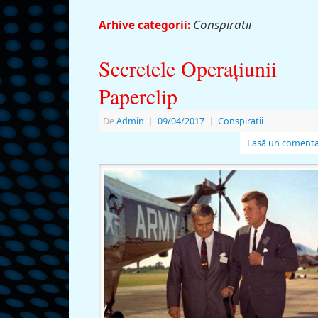
Conspiratii
Arhive categorii:
Secretele Operaţiunii
Paperclip
De
Admin
|
09/04/2017
|
Conspiratii
Lasă un comenta