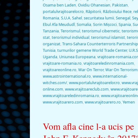
Osama ben Laden
,
Ovidiu Ohanesian
,
Pakistan
,
portalulvrajitoarelor.ro
,
Răpitorii
,
Războiului Rece
,
re
Romania
,
S.U.A
,
Sahel
,
securitatea lumii
,
Senegal
,
Sey
Ebul A’la Meududî
,
Somalia
,
Sorin Mişcoci
,
Spania
,
Su
Tanzania
,
Terorismul
,
terorismul cibernetic
,
terorism
stat
,
terorismul individual
,
terorismul islamist
,
teror
organizat
,
Trans-Sahara Counterterroris Partnership
Tunisia
,
turnurilor gemene World Trade Center
,
U.R.S
Uganda
,
Uniunea Europeana
,
vrajitoare-romania.c
vrajitoare-romania.ro
,
vrajitoareledinromania.com
,
vrajitoareonline.ro
,
War On Terror
,
War On Terrorism
www.astrointernational.ro
,
www.international-
witches.com/
,
www.portalulvrajitoarelor.ro
,
www.vraj
online.com
,
www.vrajitoareclub.com
,
www.vrajitoare
www.vrajitoareledinromania.ro
,
www.vrajitoareonlin
www.vrajitoarero.com
,
www.vrajitoarero.ro
,
Yemen
Vom afla cine l-a ucis pe
John F. Kennedy în 2017