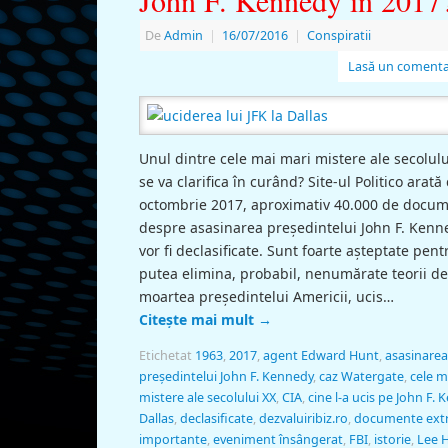
De
Admin
|
16/07/2016
|
Conspiratii
Lasă un comenta
Unul dintre cele mai mari mistere ale secolulu
se va clarifica în curând? Site-ul Politico arată 
octombrie 2017, aproximativ 40.000 de docu
despre asasinarea președintelui John F. Kenn
vor fi declasificate. Sunt foarte așteptate pent
putea elimina, probabil, nenumărate teorii d
moartea președintelui Americii, ucis…
Citește mai mult
→
Etichetat
1963
,
2017
,
agent Edward Hunt
,
asasinarea
președintelui John F. Kennedy
,
caz Watergate
,
cele m
mistere ale secolului XX
,
CIA
,
cine l-a ucis pe John F.
Dallas
,
declasificate
,
dezvaluiribiz.ro
,
documente ext
importante
,
eveniment însângerat
,
FBI
,
istorie
,
Lee 