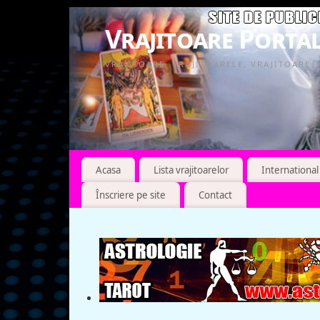
Vrajitoare Portal
VRAJITOARE, VRAJITOARELE, VRAJITOARE
Acasa
Lista vrajitoarelor
International
Înscriere pe site
Contact