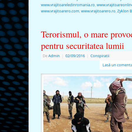
www.vrajitoareledinromania.ro
,
www.vrajitoareonlin
www.vrajitoarero.com
,
www.vrajitoarero.ro
,
Zyklon B
Terorismul, o mare provo
pentru securitatea lumii
De
Admin
|
02/09/2016
|
Conspiratii
Lasă un comenta