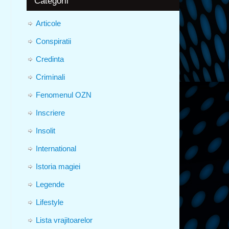
Categorii
Articole
Conspiratii
Credinta
Criminali
Fenomenul OZN
Inscriere
Insolit
International
Istoria magiei
Legende
Lifestyle
Lista vrajitoarelor