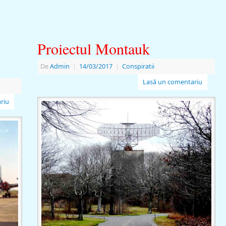
Proiectul Montauk
De
Admin
|
14/03/2017
|
Conspiratii
Lasă un comentariu
riu