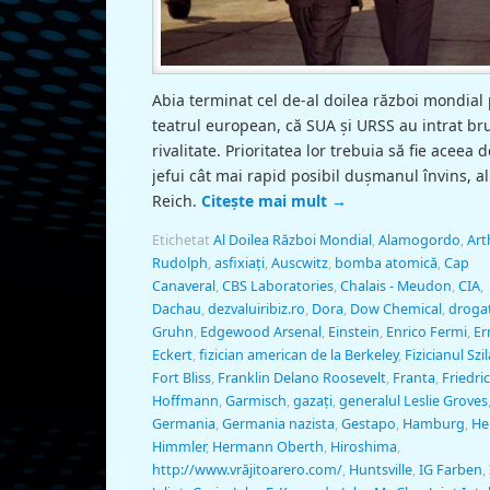
Abia terminat cel de-al doilea război mondial
teatrul european, că SUA şi URSS au intrat br
rivalitate. Prioritatea lor trebuia să fie aceea d
jefui cât mai rapid posibil duşmanul învins, al 
Reich.
Citește mai mult
→
Etichetat
Al Doilea Război Mondial
,
Alamogordo
,
Art
Rudolph
,
asfixiaţi
,
Auscwitz
,
bomba atomică
,
Cap
Canaveral
,
CBS Laboratories
,
Chalais - Meudon
,
CIA
,
Dachau
,
dezvaluiribiz.ro
,
Dora
,
Dow Chemical
,
drogaţ
Gruhn
,
Edgewood Arsenal
,
Einstein
,
Enrico Fermi
,
Er
Eckert
,
fizician american de la Berkeley
,
Fizicianul Szi
Fort Bliss
,
Franklin Delano Roosevelt
,
Franta
,
Friedri
Hoffmann
,
Garmisch
,
gazaţi
,
generalul Leslie Groves
Germania
,
Germania nazista
,
Gestapo
,
Hamburg
,
He
Himmler
,
Hermann Oberth
,
Hiroshima
,
http://www.vrăjitoarero.com/
,
Huntsville
,
IG Farben
,