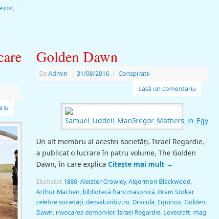
e.ro/
,
care
Golden Dawn
De
Admin
|
31/08/2016
|
Conspiratii
Lasă un comentariu
riu
Un alt membru al acestei societăţi, Israel Regardie,
a publicat o lucrare în patru volume, The Golden
Dawn, în care explica
Citește mai mult
→
Etichetat
1880
,
Aleister Crowley
,
Algermon Blackwood
,
Arthur Machen
,
bibliotecă francmasonică
,
Bram Stoker
,
celebre societăţi
,
dezvaluiribiz.ro
,
Dracula
,
Equinox
,
Golden
Dawn
,
invocarea demonilor
,
Israel Regardie
,
Lovecraft
,
mag