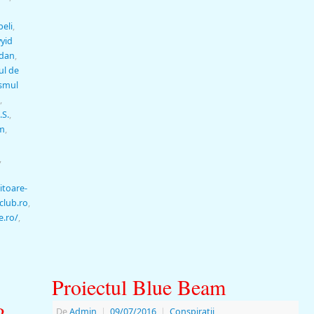
beli
,
yid
dan
,
ul de
ismul
,
.S.
,
om
,
,
itoare-
club.ro
,
e.ro/
,
Proiectul Blue Beam
?
De
Admin
|
09/07/2016
|
Conspiratii