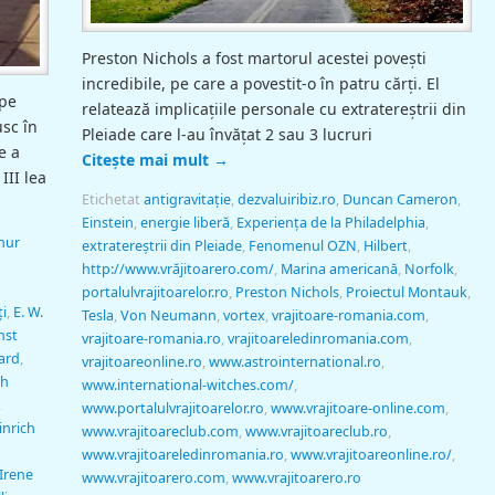
Preston Nichols a fost martorul acestei poveşti
incredibile, pe care a povestit-o în patru cărţi. El
 pe
relatează implicaţiile personale cu extratereştrii din
usc în
Pleiade care l-au învăţat 2 sau 3 lucruri
e a
Citește mai mult
→
III lea
Etichetat
antigravitaţie
,
dezvaluiribiz.ro
,
Duncan Cameron
,
Einstein
,
energie liberă
,
Experienţa de la Philadelphia
,
hur
extratereştrii din Pleiade
,
Fenomenul OZN
,
Hilbert
,
http://www.vrăjitoarero.com/
,
Marina americană
,
Norfolk
,
portalulvrajitoarelor.ro
,
Preston Nichols
,
Proiectul Montauk
,
i
,
E. W.
Tesla
,
Von Neumann
,
vortex
,
vrajitoare-romania.com
,
nst
vrajitoare-romania.ro
,
vrajitoareledinromania.com
,
lard
,
vrajitoareonline.ro
,
www.astrointernational.ro
,
ch
www.international-witches.com/
,
,
www.portalulvrajitoarelor.ro
,
www.vrajitoare-online.com
,
inrich
www.vrajitoareclub.com
,
www.vrajitoareclub.ro
,
www.vrajitoareledinromania.ro
,
www.vrajitoareonline.ro/
,
Irene
www.vrajitoarero.com
,
www.vrajitoarero.ro