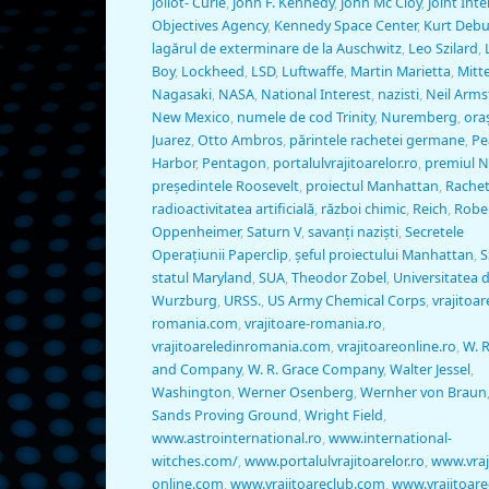
Joliot- Curie
,
John F. Kennedy
,
John Mc Cloy
,
Joint Inte
Objectives Agency
,
Kennedy Space Center
,
Kurt Deb
lagărul de exterminare de la Auschwitz
,
Leo Szilard
,
Boy
,
Lockheed
,
LSD
,
Luftwaffe
,
Martin Marietta
,
Mitt
Nagasaki
,
NASA
,
National Interest
,
nazisti
,
Neil Arm
New Mexico
,
numele de cod Trinity
,
Nuremberg
,
ora
Juarez
,
Otto Ambros
,
părintele rachetei germane
,
Pe
Harbor
,
Pentagon
,
portalulvrajitoarelor.ro
,
premiul N
preşedintele Roosevelt
,
proiectul Manhattan
,
Rachet
radioactivitatea artificială
,
război chimic
,
Reich
,
Robe
Oppenheimer
,
Saturn V
,
savanţi nazişti
,
Secretele
Operaţiunii Paperclip
,
şeful proiectului Manhattan
,
S
statul Maryland
,
SUA
,
Theodor Zobel
,
Universitatea 
Wurzburg
,
URSS.
,
US Army Chemical Corps
,
vrajitoar
romania.com
,
vrajitoare-romania.ro
,
vrajitoareledinromania.com
,
vrajitoareonline.ro
,
W. R
and Company
,
W. R. Grace Company
,
Walter Jessel
,
Washington
,
Werner Osenberg
,
Wernher von Braun
Sands Proving Ground
,
Wright Field
,
www.astrointernational.ro
,
www.international-
witches.com/
,
www.portalulvrajitoarelor.ro
,
www.vraj
online.com
,
www.vrajitoareclub.com
,
www.vrajitoare