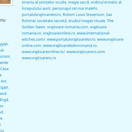
straniu al ştiinţelor oculte
,
magie sacră
,
ordinul ermetic al
începutului aurit
,
personajul cel mai malefic
,
portalulvrajitoarelor.ro
,
Robert Louis Stevenson
,
Sax
 nu
Rohmer
,
societate secretă
,
studiul magiei rituale
,
The
Golden Dawn
,
vrajitoare-romania.com
,
vrajitoare-
romania.ro
,
vrajitoareonline.ro
,
www.international-
witches.com/
,
www.portalulvrajitoarelor.ro
,
www.vrajitoare-
yyah
,
online.com
,
www.vrajitoareledinromania.ro
,
al-
www.vrajitoareonline.ro/
,
www.vrajitoarero.com
,
rorism
,
www.vrajitoarero.ro
atele
,
Casa
a
 Act
,
Egipt
,
 and
tângă
,
or
,
ad
,
ie
,
i
ciu
,