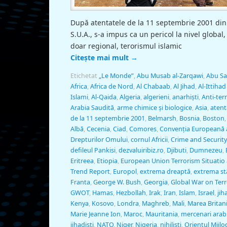
După atentatele de la 11 septembrie 2001 din
S.U.A., s-a impus ca un pericol la nivel global,
doar regional, terorismul islamic
Citește mai mult
→
Etichetat
„Le Monde”
,
Abu Musab al-Zarqawi
,
Abu Sa
Africa
,
Africa de Nord
,
Al Chabaab
,
Al Jihad
,
Al-Ittihad 
Islami
,
Al-Qaida
,
Algeria
,
algerieni
,
anarhişti
,
Anti-ter
Arabia Saudită
,
arme chimice şi biologice
,
Asia
,
atent
de la 11 septembrie 2001
,
Belmarsh
,
Bosnia
,
Boston
Albă
,
Cecenia
,
Ciad
,
Comores
,
Convenţia Europeană 
Drepturilor Omului
,
cornul Africii
,
Crime and Security
defileul Pankisi
,
dezvaluiribiz.ro
,
Djibuti
,
Dumnezeu
,
Eritreea
,
Etiopia
,
European Union Terrorism Situatio
Trend Report
,
Europol
,
extrema dreaptă
,
extrema s
Franta
,
George W. Bush
,
Georgia
,
Global War on Terr
GWOT
,
Hamas
,
Hezbollah
,
Irak
,
Iran
,
Islam
,
Israel
,
jih
Kenya
,
Kosovo
,
Londra
,
Maghreb
,
Mali
,
Marea Britan
Marie Jeanne Ion
,
Maroc
,
Mauritania
,
mercenari arab
jihadişti
,
NATO
,
Niger
,
Nigeria
,
nihilişti
,
Orientul Mijlo