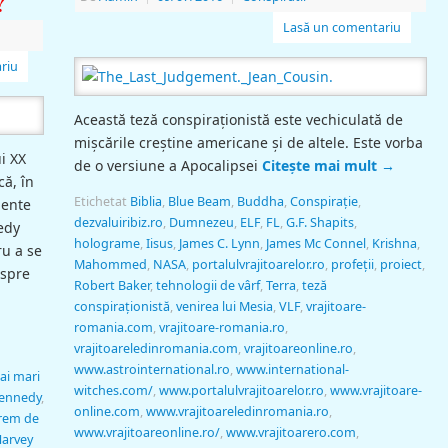
Lasă un comentariu
riu
Această teză conspiraţionistă este vechiculată de
mişcările creştine americane şi de altele. Este vorba
i XX
de o versiune a Apocalipsei
Citește mai mult
→
că, în
Etichetat
Biblia
,
Blue Beam
,
Buddha
,
Conspiraţie
,
mente
dezvaluiribiz.ro
,
Dumnezeu
,
ELF
,
FL
,
G.F. Shapits
,
edy
holograme
,
Iisus
,
James C. Lynn
,
James Mc Connel
,
Krishna
,
ru a se
Mahommed
,
NASA
,
portalulvrajitoarelor.ro
,
profeții
,
proiect
,
espre
Robert Baker
,
tehnologii de vârf
,
Terra
,
teză
conspiraţionistă
,
venirea lui Mesia
,
VLF
,
vrajitoare-
romania.com
,
vrajitoare-romania.ro
,
vrajitoareledinromania.com
,
vrajitoareonline.ro
,
www.astrointernational.ro
,
www.international-
ai mari
witches.com/
,
www.portalulvrajitoarelor.ro
,
www.vrajitoare-
 Kennedy
,
online.com
,
www.vrajitoareledinromania.ro
,
rem de
www.vrajitoareonline.ro/
,
www.vrajitoarero.com
,
Harvey