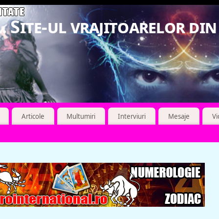
. Site-ul vrajitoarelor di
Articole
Multumiri
Interviuri
Mesaje
V