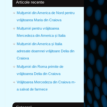
Articole recente
Mulţumiri din America de Nord pentru
vrăjitoarea Maria din Craiova
Mulțumiri pentru vrăjitoarea
Mercedeza din America și Italia
Mulțumiri din America și Italia
adresate doamnei vrăjitoare Delia din
Craiova
Mulţumiri din Roma primite de
vrăjitoarea Delia din Craiova
Vrăjitoarea Mercedeza din Craiova m-
a salvat de farmece