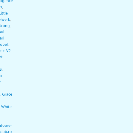
lligence
us
,
Little
elwerk
,
strong
,
şul
arl
obel
,
ele V2
,
rt
S
,
din
e-
. Grace
,
White
itoare-
club.ro
,