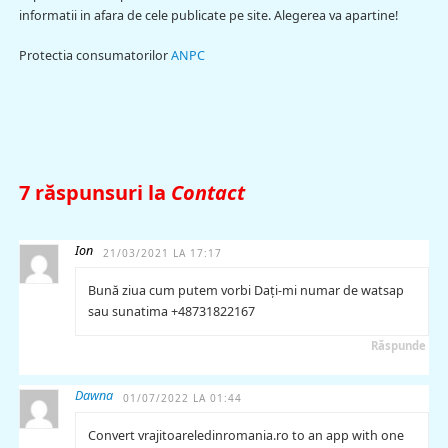
informatii in afara de cele publicate pe site. Alegerea va apartine!
Protectia consumatorilor
ANPC
7 răspunsuri la
Contact
Ion
21/03/2021 LA 17:17
Bună ziua cum putem vorbi Dați-mi numar de watsap
sau sunatima +48731822167
Răspunde
Dawna
01/07/2022 LA 01:44
Convert vrajitoareledinromania.ro to an app with one