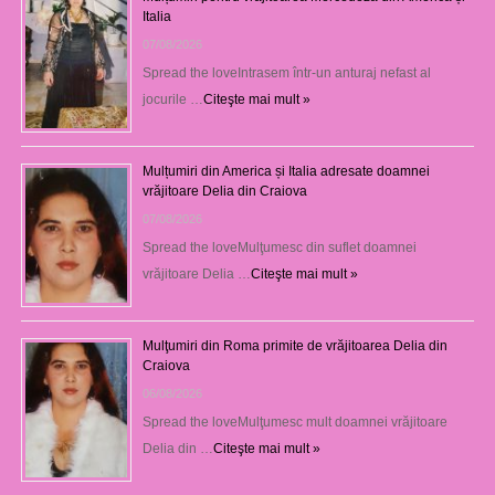
Italia
07/08/2026
Spread the loveIntrasem într-un anturaj nefast al
jocurile …
Citeşte mai mult »
Mulțumiri din America și Italia adresate doamnei
vrăjitoare Delia din Craiova
07/08/2026
Spread the loveMulţumesc din suflet doamnei
vrăjitoare Delia …
Citeşte mai mult »
Mulţumiri din Roma primite de vrăjitoarea Delia din
Craiova
06/08/2026
Spread the loveMulţumesc mult doamnei vrăjitoare
Delia din …
Citeşte mai mult »