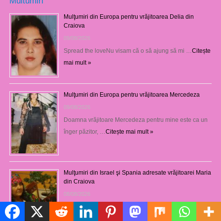
Multumiri
Mulţumiri din Europa pentru vrăjitoarea Delia din
Craiova
09/08/2026
Spread the loveNu visam că o să ajung să mi …
Citește
mai mult »
Mulţumiri din Europa pentru vrăjitoarea Mercedeza
09/08/2026
Doamna vrăjitoare Mercedeza pentru mine este ca un
înger păzitor, …
Citește mai mult »
Mulţumiri din Israel şi Spania adresate vrăjitoarei Maria
din Craiova
08/08/2026
Spread the lovePrima dată când am fost la doamna
Politică de cookie-uri
Maria …
Citește mai mult »