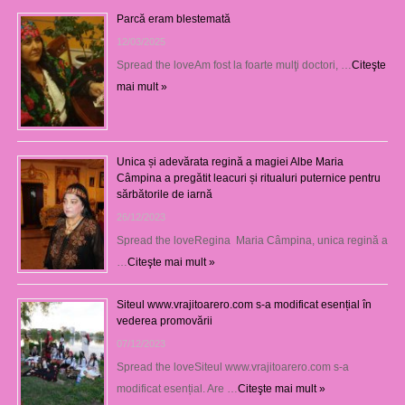
Parcă eram blestemată
12/03/2025
Spread the loveAm fost la foarte mulţi doctori, …
Citeşte
mai mult »
Unica și adevărata regină a magiei Albe Maria
Câmpina a pregătit leacuri și ritualuri puternice pentru
sărbătorile de iarnă
26/12/2023
Spread the loveRegina Maria Câmpina, unica regină a
…
Citeşte mai mult »
Siteul www.vrajitoarero.com s-a modificat esențial în
vederea promovării
07/12/2023
Spread the loveSiteul www.vrajitoarero.com s-a
modificat esențial. Are …
Citeşte mai mult »