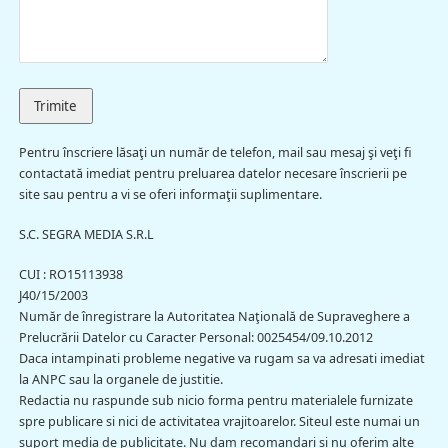
Pentru înscriere lăsaţi un număr de telefon, mail sau mesaj şi veţi fi
contactată imediat pentru preluarea datelor necesare înscrierii pe
site sau pentru a vi se oferi informaţii suplimentare.
S.C. SEGRA MEDIA S.R.L​
CUI : RO15113938​
J40/15/2003
Număr de înregistrare la Autoritatea Naţională de Supraveghere a
Prelucrării Datelor cu Caracter Personal:​ 0025454/09.10.2012
Daca intampinati probleme negative va rugam sa va adresati imediat
la ANPC sau la organele de justitie.
Redactia nu raspunde sub nicio forma pentru materialele furnizate
spre publicare si nici de activitatea vrajitoarelor. Siteul este numai un
suport media de publicitate. Nu dam recomandari si nu oferim alte