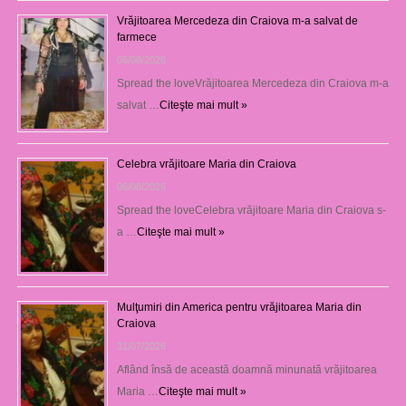
Vrăjitoarea Mercedeza din Craiova m-a salvat de
farmece
06/08/2026
Spread the loveVrăjitoarea Mercedeza din Craiova m-a
salvat …
Citeşte mai mult »
Celebra vrăjitoare Maria din Craiova
06/08/2026
Spread the loveCelebra vrăjitoare Maria din Craiova s-
a …
Citeşte mai mult »
Mulţumiri din America pentru vrăjitoarea Maria din
Craiova
31/07/2026
Aflând însă de această doamnă minunată vrăjitoarea
Maria …
Citeşte mai mult »