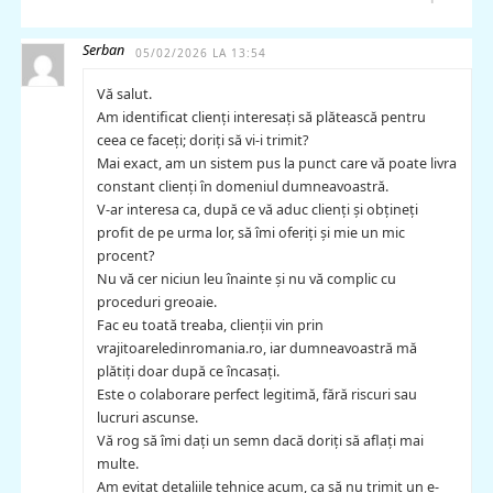
Serban
05/02/2026 LA 13:54
Vă salut.
Am identificat clienți interesați să plătească pentru
ceea ce faceți; doriți să vi-i trimit?
Mai exact, am un sistem pus la punct care vă poate livra
constant clienți în domeniul dumneavoastră.
V-ar interesa ca, după ce vă aduc clienți și obțineți
profit de pe urma lor, să îmi oferiți și mie un mic
procent?
Nu vă cer niciun leu înainte și nu vă complic cu
proceduri greoaie.
Fac eu toată treaba, clienții vin prin
vrajitoareledinromania.ro, iar dumneavoastră mă
plătiți doar după ce încasați.
Este o colaborare perfect legitimă, fără riscuri sau
lucruri ascunse.
Vă rog să îmi dați un semn dacă doriți să aflați mai
multe.
Am evitat detaliile tehnice acum, ca să nu trimit un e-