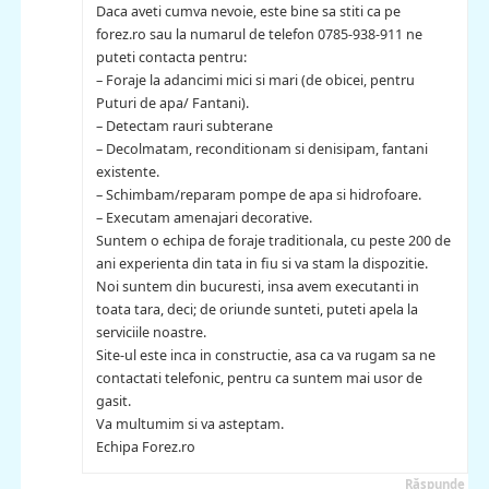
Daca aveti cumva nevoie, este bine sa stiti ca pe
forez.ro sau la numarul de telefon 0785-938-911 ne
puteti contacta pentru:
– Foraje la adancimi mici si mari (de obicei, pentru
Puturi de apa/ Fantani).
– Detectam rauri subterane
– Decolmatam, reconditionam si denisipam, fantani
existente.
– Schimbam/reparam pompe de apa si hidrofoare.
– Executam amenajari decorative.
Suntem o echipa de foraje traditionala, cu peste 200 de
ani experienta din tata in fiu si va stam la dispozitie.
Noi suntem din bucuresti, insa avem executanti in
toata tara, deci; de oriunde sunteti, puteti apela la
serviciile noastre.
Site-ul este inca in constructie, asa ca va rugam sa ne
contactati telefonic, pentru ca suntem mai usor de
gasit.
Va multumim si va asteptam.
Echipa Forez.ro
Răspunde