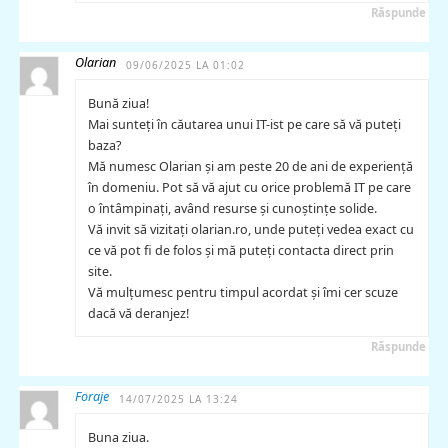
Răspunde
Olarian
09/06/2025 LA 01:02
Bună ziua!
Mai sunteți în căutarea unui IT-ist pe care să vă puteți
baza?
Mă numesc Olarian și am peste 20 de ani de experiență
în domeniu. Pot să vă ajut cu orice problemă IT pe care
o întâmpinați, având resurse și cunoștințe solide.
Vă invit să vizitați olarian.ro, unde puteți vedea exact cu
ce vă pot fi de folos și mă puteți contacta direct prin
site.
Vă mulțumesc pentru timpul acordat și îmi cer scuze
dacă vă deranjez!
Răspunde
Foraje
14/07/2025 LA 13:24
Buna ziua.