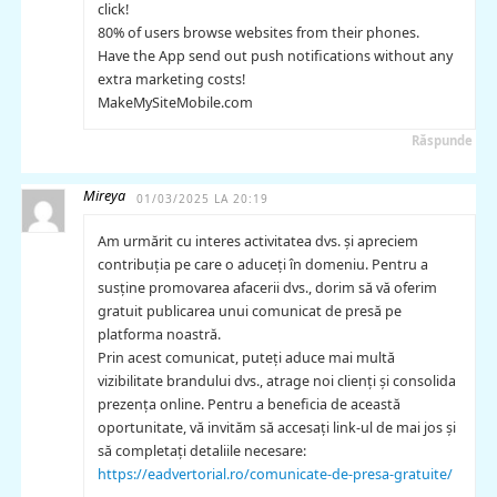
click!
80% of users browse websites from their phones.
Have the App send out push notifications without any
extra marketing costs!
MakeMySiteMobile.com
Răspunde
Mireya
01/03/2025 LA 20:19
Am urmărit cu interes activitatea dvs. și apreciem
contribuția pe care o aduceți în domeniu. Pentru a
susține promovarea afacerii dvs., dorim să vă oferim
gratuit publicarea unui comunicat de presă pe
platforma noastră.
Prin acest comunicat, puteți aduce mai multă
vizibilitate brandului dvs., atrage noi clienți și consolida
prezența online. Pentru a beneficia de această
oportunitate, vă invităm să accesați link-ul de mai jos și
să completați detaliile necesare:
https://eadvertorial.ro/comunicate-de-presa-gratuite/