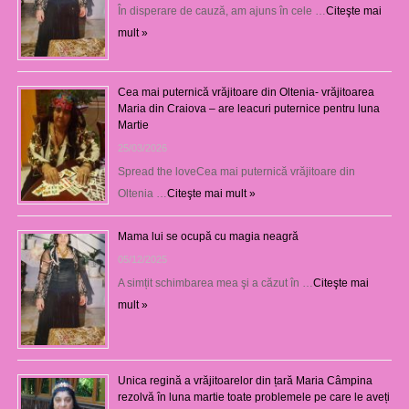
În disperare de cauză, am ajuns în cele …
Citeşte mai
mult »
Cea mai puternică vrăjitoare din Oltenia- vrăjitoarea
Maria din Craiova – are leacuri puternice pentru luna
Martie
25/03/2026
Spread the loveCea mai puternică vrăjitoare din
Oltenia …
Citeşte mai mult »
Mama lui se ocupă cu magia neagră
05/12/2025
A simțit schimbarea mea şi a căzut în …
Citeşte mai
mult »
Unica regină a vrăjitoarelor din țară Maria Câmpina
rezolvă în luna martie toate problemele pe care le aveți