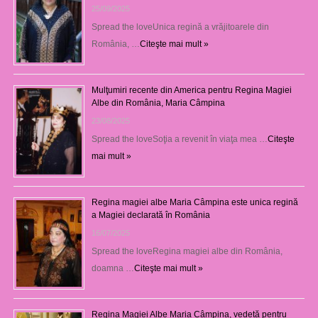
25/09/2025
Spread the loveUnica regină a vrăjitoarele din
România, …
Citeşte mai mult »
Mulţumiri recente din America pentru Regina Magiei
Albe din România, Maria Câmpina
23/08/2025
Spread the loveSoţia a revenit în viaţa mea …
Citeşte
mai mult »
Regina magiei albe Maria Câmpina este unica regină
a Magiei declarată în România
16/07/2025
Spread the loveRegina magiei albe din România,
doamna …
Citeşte mai mult »
Regina Magiei Albe Maria Câmpina, vedetă pentru