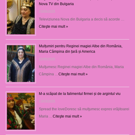
Nova TV din Bulgaria
23/05/2025
Televiziunea Nova din Bulgaria a decis să acorde …
Citeşte mai mult »
Mulțumiri pentru Reginei magiei Albe din România,
Maria Câmpina din țară și America
22/05/2025
Mulţumesc Reginei magiei Albe din România, Maria
Câmpina …
Citeşte mai mult »
M-a scăpat de la falimentul firmei și de argintul viu
13/03/2025
Spread the loveDoresc să mulţumesc expres vrăjitoarei
Maria …
Citeşte mai mult »