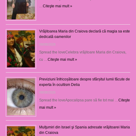
…
Citeşte mai mult »
Vrăjitoarea Maria din Craiova declară că magia sa este
dedicată oamenilor
09/08/2026
Spread the loveCelebra vrăjitoare Maria din Craiova,
cu …
Citeşte mai mult »
Previziuni înfricoșătoare despre sfârșitul lumii făcute de
experta în ocultism Delia
08/08/2026
Spread the loveApocalipsa pare să fie tot mai …
Citeşte
mai mult »
Mulţumiri din Israel şi Spania adresate vrăjitoarei Maria
din Craiova