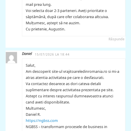
mail prea lung.
Voi selecta doar 2-3 parteneri. Aveți prioritate o
săptămână, după care ofer colaborarea altcuiva.
Mulțumesc, aștept să ne auzim.
Cu prietenie, Augustin.
Răspunde
Daniel
15/07/2026 LA 18:44
Salut,
Am descoperit site-ul vrajitoareledinromania.ro si mi-a
atras atentia activitatea pe care o desfasurati.
Va contactez deoarece as dori cateva detalii
suplimentare despre activitatea prezentata pe site.
Astept cu interes raspunsul dumneavoastra atunci
cand aveti disponibilitate.
Multumesc,
Daniel R.
https://ngbss.com
NGBSS – transformam procesele de business in