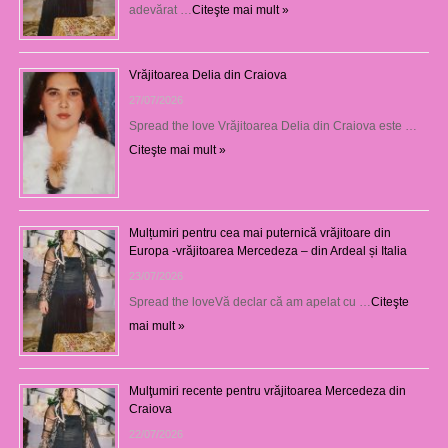
adevărat …
Citeşte mai mult »
Vrăjitoarea Delia din Craiova
27/07/2026
Spread the love Vrăjitoarea Delia din Craiova este …
Citeşte mai mult »
Mulțumiri pentru cea mai puternică vrăjitoare din
Europa -vrăjitoarea Mercedeza – din Ardeal și Italia
23/07/2026
Spread the loveVă declar că am apelat cu …
Citeşte
mai mult »
Mulţumiri recente pentru vrăjitoarea Mercedeza din
Craiova
22/07/2026