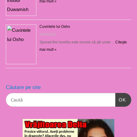
mai mult »
Cuvintele lui Osho
06/09/2023
Spread the loveNu este nevoie să ştii unde …
Citeşte
mai mult »
Căutare pe site
OK