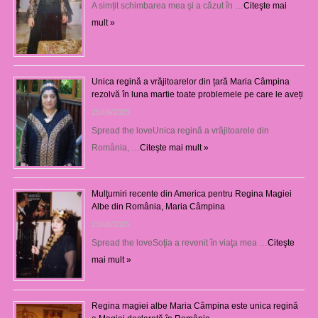
A simțit schimbarea mea şi a căzut în …
Citeşte mai
mult »
Unica regină a vrăjitoarelor din țară Maria Câmpina
rezolvă în luna martie toate problemele pe care le aveți
25/09/2025
Spread the loveUnica regină a vrăjitoarele din
România, …
Citeşte mai mult »
Mulţumiri recente din America pentru Regina Magiei
Albe din România, Maria Câmpina
23/08/2025
Spread the loveSoţia a revenit în viaţa mea …
Citeşte
mai mult »
Regina magiei albe Maria Câmpina este unica regină