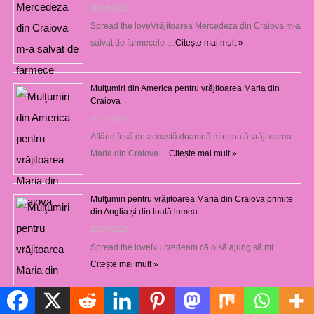
06/08/2026
Spread the loveVrăjitoarea Mercedeza din Craiova m-a
salvat de farmecele …
Citește mai mult »
Mulţumiri din America pentru vrăjitoarea Maria din
Craiova
31/07/2026
Aflând însă de această doamnă minunată vrăjitoarea
Maria din Craiova …
Citește mai mult »
Mulţumiri pentru vrăjitoarea Maria din Craiova primite
din Anglia și din toată lumea
29/07/2026
Spread the loveNu credeam că o să ajung să mi …
Citește mai mult »
Politică de cookie-uri
Mulţumiri din Spania şi Anglia pentru vrăjitoarea Maria