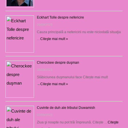
Eckhart Tolle despre nefericire
09/09/2023
Cauza principală a nefericirii nu este niciodată situaţia
…
Citeşte mai mult »
Cherockee despre duşman
08/09/2023
Slăbiciunea duşmanului face Citește mai mult
→
Citeşte mai mult »
Cuvinte de duh ale tribului Duwamish
07/09/2023
Ziua şi noapte nu pot trăi împreună. Citește …
Citeşte