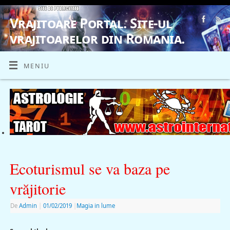
Vrajitoare Portal. Site-ul
vrajitoarelor din Romania.
VRAJITOARE, VRAJITOARELE, VRAJITOARE
MENIU
Ecoturismul se va baza pe
vrăjitorie
De
Admin
|
01/02/2019
|
Magia in lume