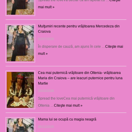
Spread the loveVă declar că am apelat cu …
Citeşte
mai mult »
Mulţumiri recente pentru vrăjitoarea Mercedeza din
Craiova
22/07/2026
În disperare de cauză, am ajuns în cele …
Citeşte mai
mult »
Cea mai puternică vrăjitoare din Oltenia- vrăjitoarea
Maria din Craiova – are leacuri puternice pentru luna
Martie
25/03/2026
Spread the loveCea mai puternică vrăjitoare din
Oltenia …
Citeşte mai mult »
Mama lui se ocupă cu magia neagră
05/12/2025