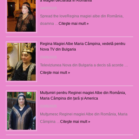
a Magiei declarată în România
16/07/2025
Spread the loveRegina magiei albe din România,
doamna …
Citeşte mai mult »
Regina Magiei Albe Maria Câmpina, vedetă pentru
Nova TV din Bulgaria
23/05/2025
Televiziunea Nova din Bulgaria a decis să acorde …
Citeşte mai mult »
Mulțumiri pentru Reginei magiei Albe din România,
Maria Câmpina din țară și America
22/05/2025
Mulţumesc Reginei magiei Albe din România, Maria
Câmpina …
Citeşte mai mult »