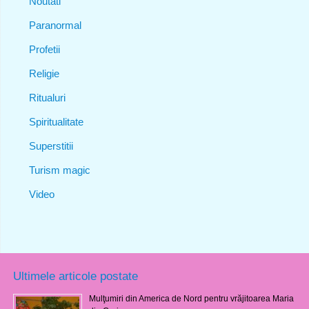
Noutati
Paranormal
Profetii
Religie
Ritualuri
Spiritualitate
Superstitii
Turism magic
Video
Ultimele articole postate
Mulţumiri din America de Nord pentru vrăjitoarea Maria