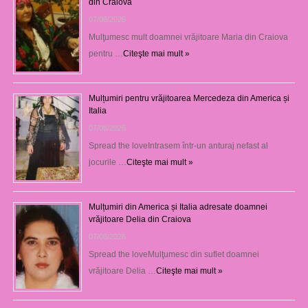
din Craiova
07/08/2026
Mulţumesc mult doamnei vrăjitoare Maria din Craiova
pentru …
Citeşte mai mult »
Mulțumiri pentru vrăjitoarea Mercedeza din America și
Italia
07/08/2026
Spread the loveIntrasem într-un anturaj nefast al
jocurile …
Citeşte mai mult »
Mulțumiri din America și Italia adresate doamnei
vrăjitoare Delia din Craiova
07/08/2026
Spread the loveMulţumesc din suflet doamnei
vrăjitoare Delia …
Citeşte mai mult »