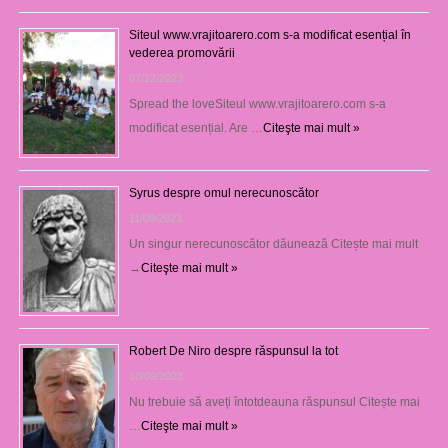
Siteul www.vrajitoarero.com s-a modificat esențial în
vederea promovării
07/12/2023
Spread the loveSiteul www.vrajitoarero.com s-a
modificat esențial. Are …
Citeşte mai mult »
Syrus despre omul nerecunoscător
11/09/2023
Un singur nerecunoscător dăunează Citește mai mult
→
Citeşte mai mult »
Robert De Niro despre răspunsul la tot
10/09/2023
Nu trebuie să aveți întotdeauna răspunsul Citește mai
…
Citeşte mai mult »