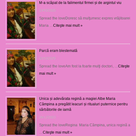
M-a scăpat de la falimentul firmei și de argintul viu
13/03/2025
Spread the loveDoresc să mulţumesc expres vrăjitoarei
Maria …
Citeşte mai mult »
Parcă eram blestemată
12/03/2025
Spread the loveAm fost la foarte mulţi doctori, …
Citeşte
mai mult »
Unica și adevărata regină a magiei Albe Maria
Câmpina a pregătit leacuri și ritualuri puternice pentru
sărbătorile de iarnă
26/12/2023
Spread the loveRegina Maria Câmpina, unica regină a
…
Citeşte mai mult »