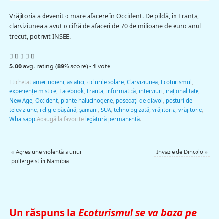
Vrăjitoria a devenit o mare afacere în Occident. De pildă, în Franța,
clarviziunea a avut o cifră de afaceri de 70 de milioane de euro anul
trecut, potrivit INSEE.
5.00
avg. rating (
89
% score) -
1
vote
Etichetat
amerindieni
,
asiatici
,
ciclurile solare
,
Clarviziunea
,
Ecoturismul
,
experienţe mistice
,
Facebook
,
Franta
,
informatică
,
interviuri
,
iraționalitate
,
New Age
,
Occident
,
plante halucinogene
,
posedați de diavol
,
posturi de
televiziune
,
religie păgână
,
şamani
,
SUA
,
tehnologizată
,
vrăjitoria
,
vrăjitorie
,
Whatsapp
.
Adaugă la favorite
legătură permanentă
.
«
Agresiune violentă a unui
Invazie de Dincolo
»
poltergeist în Namibia
Un răspuns la
Ecoturismul se va baza pe