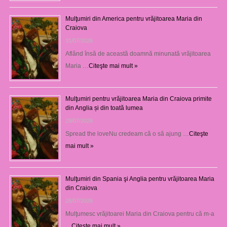
Mulţumiri din America pentru vrăjitoarea Maria din
Craiova
31/07/2026
Aflând însă de această doamnă minunată vrăjitoarea
Maria …
Citeşte mai mult »
Mulţumiri pentru vrăjitoarea Maria din Craiova primite
din Anglia și din toată lumea
29/07/2026
Spread the loveNu credeam că o să ajung …
Citeşte
mai mult »
Mulţumiri din Spania şi Anglia pentru vrăjitoarea Maria
din Craiova
28/07/2026
Mulţumesc vrăjitoarei Maria din Craiova pentru că m-a
…
Citeşte mai mult »