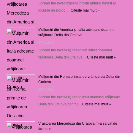
Spread the loveIntrasem într-un anturaj nefast al
jocurile de noroc, …
Citește mai mult »
Mulțumiri din America și Italia adresate doamnei
vrăjitoare Delia din Craiova
07/08/2026
Spread the loveMulţumesc din suflet doamnei
vrăjitoare Delia din Craiova …
Citește mai mult »
Mulţumiri din Roma primite de vrăjitoarea Delia din
Craiova
06/08/2026
Spread the loveMulţumesc mult doamnei vrăjitoare
Delia din Craiova pentru …
Citește mai mult »
Vrăjitoarea Mercedeza din Craiova m-a salvat de
farmece