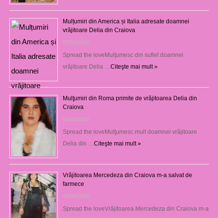
Mulțumiri din America și Italia adresate doamnei
vrăjitoare Delia din Craiova
07/08/2026
Spread the loveMulţumesc din suflet doamnei
vrăjitoare Delia …
Citeşte mai mult »
Mulţumiri din Roma primite de vrăjitoarea Delia din
Craiova
06/08/2026
Spread the loveMulţumesc mult doamnei vrăjitoare
Delia din …
Citeşte mai mult »
Vrăjitoarea Mercedeza din Craiova m-a salvat de
farmece
06/08/2026
Spread the loveVrăjitoarea Mercedeza din Craiova m-a