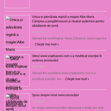
Unica și adevărata regină a magiei Albe Maria
Câmpina a pregătit leacuri și ritualuri puternice pentru
sărbătorile de iarnă
26/12/2023
Spread the loveRegina Maria Câmpina, unica regină a
…
Citeşte mai mult »
Siteul www.vrajitoarero.com s-a modificat esențial în
vederea promovării
07/12/2023
Spread the loveSiteul www.vrajitoarero.com s-a
modificat esențial. Are …
Citeşte mai mult »
Syrus despre omul nerecunoscător
11/09/2023
Un singur nerecunoscător dăunează Citește mai mult