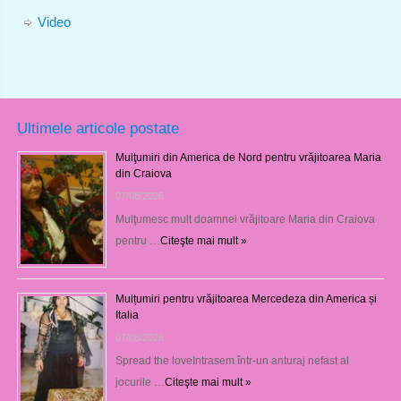
Video
Ultimele articole postate
Mulţumiri din America de Nord pentru vrăjitoarea Maria
din Craiova
07/08/2026
Mulţumesc mult doamnei vrăjitoare Maria din Craiova
pentru …
Citeşte mai mult »
Mulțumiri pentru vrăjitoarea Mercedeza din America și
Italia
07/08/2026
Spread the loveIntrasem într-un anturaj nefast al
jocurile …
Citeşte mai mult »