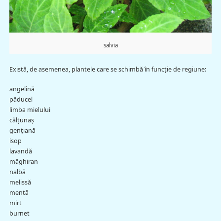
salvia
Există, de asemenea, plantele care se schimbă în funcţie de regiune:
angelină
păducel
limba mielului
călţunaş
genţiană
isop
lavandă
măghiran
nalbă
melissă
mentă
mirt
burnet