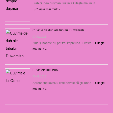
Slăbiciunea duşmanului face Citește mai mult
→
Citeşte mai mult »
Cuvinte de duh ale tribului Duwamish
07/09/2023
Ziua şi noapte nu pot trăi împreună. Citește …
Citeşte
mai mult »
Cuvintele lui Osho
06/09/2023
Spread the loveNu este nevoie să ştii unde …
Citeşte
mai mult »