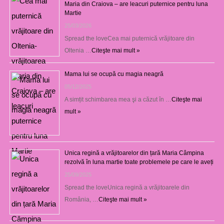
Maria din Craiova – are leacuri puternice pentru luna
Martie
25/03/2026
Spread the loveCea mai puternică vrăjitoare din
Oltenia …
Citeşte mai mult »
Mama lui se ocupă cu magia neagră
05/12/2025
A simțit schimbarea mea şi a căzut în …
Citeşte mai
mult »
Unica regină a vrăjitoarelor din țară Maria Câmpina
rezolvă în luna martie toate problemele pe care le aveți
25/09/2025
Spread the loveUnica regină a vrăjitoarele din
România, …
Citeşte mai mult »