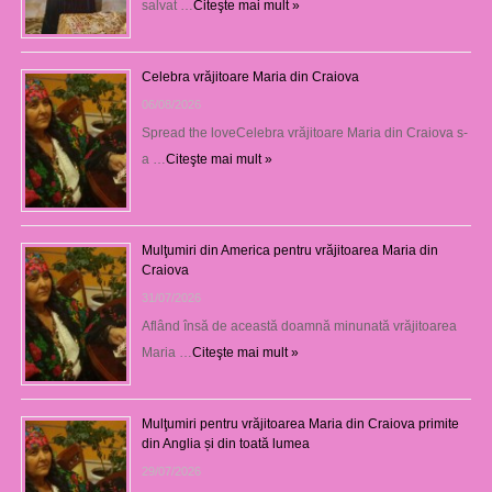
salvat …
Citeşte mai mult »
Celebra vrăjitoare Maria din Craiova
06/08/2026
Spread the loveCelebra vrăjitoare Maria din Craiova s-
a …
Citeşte mai mult »
Mulţumiri din America pentru vrăjitoarea Maria din
Craiova
31/07/2026
Aflând însă de această doamnă minunată vrăjitoarea
Maria …
Citeşte mai mult »
Mulţumiri pentru vrăjitoarea Maria din Craiova primite
din Anglia și din toată lumea
29/07/2026