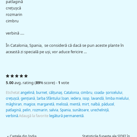
patlagină
creţuşcă
rozmarin
cimbru
verbină ….
În Catalonia, Spania, se consideră că dacă se pun aceste plante în
această zi specială pe uşi, vor aduce fericire …
5.00
avg. rating (
89
% score) -
1
vote
Etichetat
angelină
,
burnet
,
călţunaş
,
Catalonia
,
cimbru
,
coada- şoricelului
,
creţuşcă
,
genţiană
,
Iarba Sfântului Ioan
,
iedera
,
isop
,
lavandă
,
limba mielului
,
măghiran
,
magice
,
margaretă
,
melissă
,
mentă
,
mirt
,
nalbă
,
păducel
,
patlagină
,
pelin
,
rozmarin
,
salvia
,
Spania
,
sunătoare
,
urechelniţă
,
verbină
.
Adaugă la favorite
legătură permanentă
.
«
Castele din India
Statisticile funeste ale SIDEI în