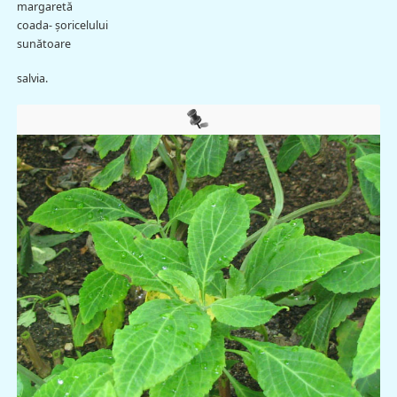
margaretă
coada- şoricelului
sunătoare
salvia.