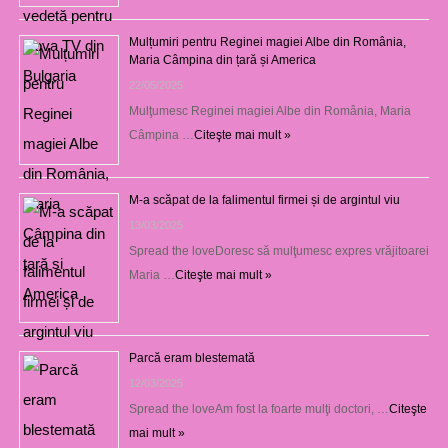
Mulțumiri pentru Reginei magiei Albe din România,
Maria Câmpina din țară și America
22/05/2025
Mulţumesc Reginei magiei Albe din România, Maria
Câmpina …
Citeşte mai mult »
M-a scăpat de la falimentul firmei și de argintul viu
13/03/2025
Spread the loveDoresc să mulţumesc expres vrăjitoarei
Maria …
Citeşte mai mult »
Parcă eram blestemată
12/03/2025
Spread the loveAm fost la foarte mulţi doctori, …
Citeşte
mai mult »