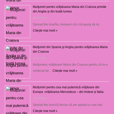
Mulţumiri pentru vrăjitoarea Maria din Craiova primite
din Anglia și din toată lumea
29/07/2026
Spread the loveNu credeam că o să ajung să mi …
Citește mai mult »
Mulţumiri din Spania şi Anglia pentru vrăjitoarea Maria
din Craiova
28/07/2026
Mulţumesc vrăjitoarei Maria din Craiova pentru că m-a
vindecat de …
Citește mai mult »
Mulțumiri pentru cea mai puternică vrăjitoare din
Europa -vrăjitoarea Mercedeza – din Ardeal și Italia
23/07/2026
Spread the loveVă declar că am apelat cu cea mai …
Citește mai mult »