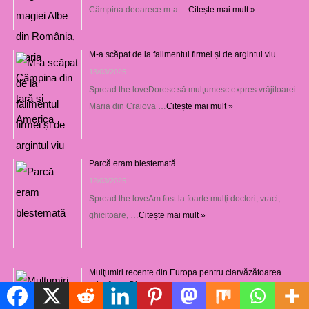
Câmpina deoarece m-a …
Citește mai mult »
M-a scăpat de la falimentul firmei și de argintul viu
13/03/2025
Spread the loveDoresc să mulţumesc expres vrăjitoarei
Maria din Craiova …
Citește mai mult »
Parcă eram blestemată
12/03/2025
Spread the loveAm fost la foarte mulţi doctori, vraci,
ghicitoare, …
Citește mai mult »
Mulţumiri recente din Europa pentru clarvăzătoarea
adevărata Diana
Politică de cookie-uri
29/01/2021