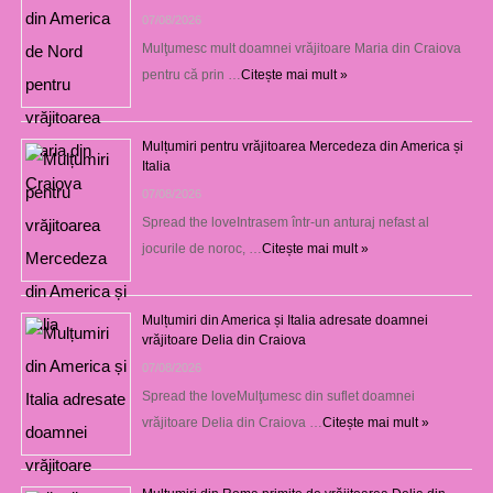
07/08/2026
Mulţumesc mult doamnei vrăjitoare Maria din Craiova
pentru că prin …
Citește mai mult »
Mulțumiri pentru vrăjitoarea Mercedeza din America și
Italia
07/08/2026
Spread the loveIntrasem într-un anturaj nefast al
jocurile de noroc, …
Citește mai mult »
Mulțumiri din America și Italia adresate doamnei
vrăjitoare Delia din Craiova
07/08/2026
Spread the loveMulţumesc din suflet doamnei
vrăjitoare Delia din Craiova …
Citește mai mult »