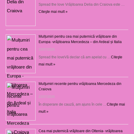
Spread the love Vrăjitoarea Delia din Craiova este …
Citeşte mai mult »
Mulțumiri pentru cea mai puternică vrăjitoare din
Europa -vrăjitoarea Mercedeza – din Ardeal și Italia
23/07/2026
Spread the loveVă declar că am apelat cu …
Citeşte
mai mult »
Mulţumiri recente pentru vrăjitoarea Mercedeza din
Craiova
22/07/2026
În disperare de cauză, am ajuns în cele …
Citeşte mai
mult »
Cea mai puternică vrăjitoare din Oltenia- vrăjitoarea