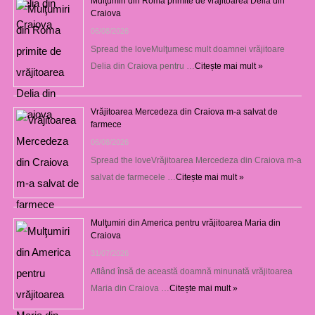
Mulţumiri din Roma primite de vrăjitoarea Delia din
Craiova
06/08/2026
Spread the loveMulţumesc mult doamnei vrăjitoare
Delia din Craiova pentru …
Citește mai mult »
Vrăjitoarea Mercedeza din Craiova m-a salvat de
farmece
06/08/2026
Spread the loveVrăjitoarea Mercedeza din Craiova m-a
salvat de farmecele …
Citește mai mult »
Mulţumiri din America pentru vrăjitoarea Maria din
Craiova
31/07/2026
Aflând însă de această doamnă minunată vrăjitoarea
Maria din Craiova …
Citește mai mult »