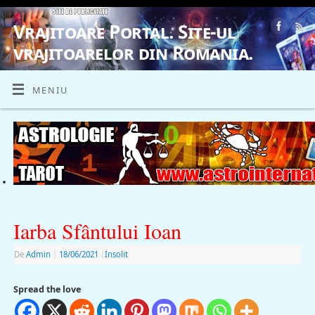
Vrajitoare Portal. Site-ul
vrajitoarelor din Romania.
VRAJITOARE, VRAJITOARELE, VRAJITOARE
MENIU
Iarba Sfântului Ioan
De
Admin
|
18/06/2021
|
Insolit
Spread the love