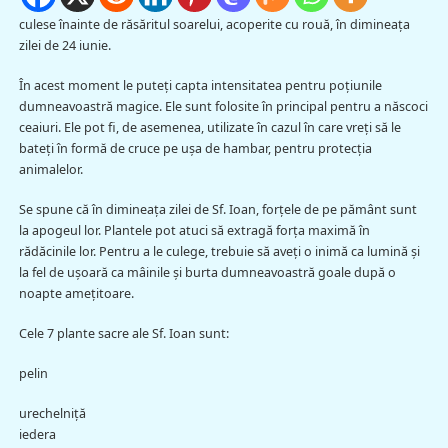
culese înainte de răsăritul soarelui, acoperite cu rouă, în dimineaţa
zilei de 24 iunie.
În acest moment le puteţi capta intensitatea pentru poţiunile
dumneavoastră magice. Ele sunt folosite în principal pentru a născoci
ceaiuri. Ele pot fi, de asemenea, utilizate în cazul în care vreţi să le
bateţi în formă de cruce pe uşa de hambar, pentru protecţia
animalelor.
Se spune că în dimineaţa zilei de Sf. Ioan, forţele de pe pământ sunt
la apogeul lor. Plantele pot atuci să extragă forţa maximă în
rădăcinile lor. Pentru a le culege, trebuie să aveţi o inimă ca lumină şi
la fel de uşoară ca mâinile şi burta dumneavoastră goale după o
noapte ameţitoare.
Cele 7 plante sacre ale Sf. Ioan sunt:
pelin
urechelniţă
iedera