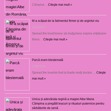
Câmpina …
Citeşte mai mult »
M-a scăpat de la falimentul firmei și de argintul viu
13/03/2025
Spread the loveDoresc să mulţumesc expres vrăjitoarei
Maria …
Citeşte mai mult »
Parcă eram blestemată
12/03/2025
Spread the loveAm fost la foarte mulţi doctori, …
Citeşte
mai mult »
Unica și adevărata regină a magiei Albe Maria
Câmpina a pregătit leacuri și ritualuri puternice pentru
sărbătorile de iarnă