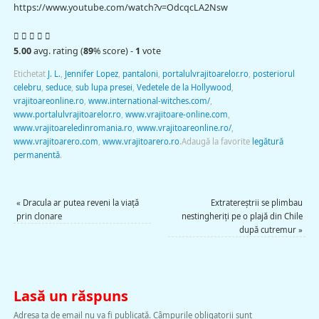
https://www.youtube.com/watch?v=OdcqcLA2Nsw
5.00
avg. rating (
89
% score) -
1
vote
Etichetat
J. L.
,
Jennifer Lopez
,
pantaloni
,
portalulvrajitoarelor.ro
,
posteriorul
celebru
,
seduce
,
sub lupa presei
,
Vedetele de la Hollywood
,
vrajitoareonline.ro
,
www.international-witches.com/
,
www.portalulvrajitoarelor.ro
,
www.vrajitoare-online.com
,
www.vrajitoareledinromania.ro
,
www.vrajitoareonline.ro/
,
www.vrajitoarero.com
,
www.vrajitoarero.ro
.
Adaugă la favorite
legătură
permanentă
.
«
Dracula ar putea reveni la viaţă
Extratereştrii se plimbau
prin clonare
nestingheriţi pe o plajă din Chile
după cutremur
»
Lasă un răspuns
Adresa ta de email nu va fi publicată.
Câmpurile obligatorii sunt