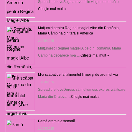
Spread the loveSoţia a revenit în viaţa mea după o …
Citește mai mult »
Mulțumiri pentru Reginei magiei Albe din România,
Maria Câmpina din țară și America
22/05/2025
Mulţumesc Reginei magiei Albe din România, Maria
Câmpina deoarece m-a …
Citește mai mult »
M-a scăpat de la falimentul firmei și de argintul viu
13/03/2025
Spread the loveDoresc să mulţumesc expres vrăjitoarei
Maria din Craiova …
Citește mai mult »
Parcă eram blestemată
12/03/2025