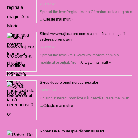
26/12/2023
Spread the loveRegina Maria Câmpina, unica regină a
…
Citeşte mai mult »
Siteul www.vrajitoarero.com s-a modificat esențial în
vederea promovării
07/12/2023
Spread the loveSiteul www.vrajitoarero.com s-a
modificat esențial. Are …
Citeşte mai mult »
Syrus despre omul nerecunoscător
11/09/2023
Un singur nerecunoscător dăunează Citește mai mult
→
Citeşte mai mult »
Robert De Niro despre răspunsul la tot