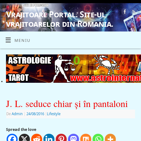
Vrajitoare Portal. Site-ul
vrajitoarelor din Romania.
VRAJITOARE, VRAJITOARELE, VRAJITOARE
MENIU
J. L. seduce chiar şi în pantaloni
De
Admin
|
24/08/2016
|
Lifestyle
Spread the love