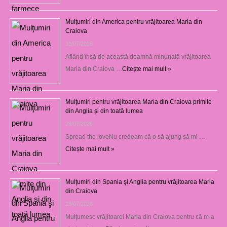
Mulţumiri din America pentru vrăjitoarea Maria din
Craiova
31/07/2026
Aflând însă de această doamnă minunată vrăjitoarea
Maria din Craiova …
Citește mai mult »
Mulţumiri pentru vrăjitoarea Maria din Craiova primite
din Anglia și din toată lumea
29/07/2026
Spread the loveNu credeam că o să ajung să mi …
Citește mai mult »
Mulţumiri din Spania şi Anglia pentru vrăjitoarea Maria
din Craiova
28/07/2026
Mulţumesc vrăjitoarei Maria din Craiova pentru că m-a