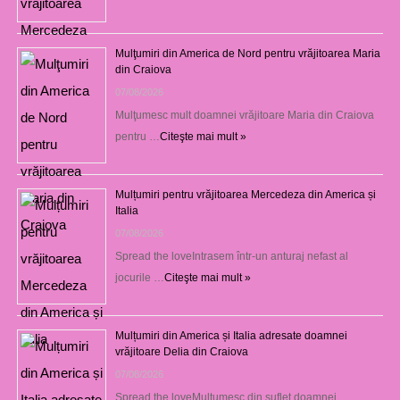
Mulţumiri din America de Nord pentru vrăjitoarea Maria
din Craiova
07/08/2026
Mulţumesc mult doamnei vrăjitoare Maria din Craiova
pentru …
Citeşte mai mult »
Mulțumiri pentru vrăjitoarea Mercedeza din America și
Italia
07/08/2026
Spread the loveIntrasem într-un anturaj nefast al
jocurile …
Citeşte mai mult »
Mulțumiri din America și Italia adresate doamnei
vrăjitoare Delia din Craiova
07/08/2026
Spread the loveMulţumesc din suflet doamnei