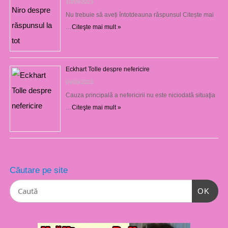
10/09/2023
Nu trebuie să aveți întotdeauna răspunsul Citește mai
…
Citeşte mai mult »
Eckhart Tolle despre nefericire
09/09/2023
Cauza principală a nefericirii nu este niciodată situaţia
…
Citeşte mai mult »
Căutare pe site
OK