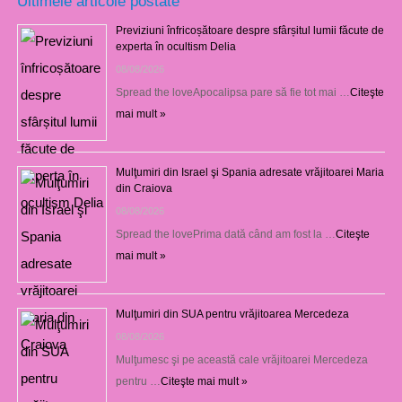
Ultimele articole postate
Previziuni înfricoșătoare despre sfârșitul lumii făcute de
experta în ocultism Delia
08/08/2026
Spread the loveApocalipsa pare să fie tot mai …
Citeşte
mai mult »
Mulţumiri din Israel şi Spania adresate vrăjitoarei Maria
din Craiova
08/08/2026
Spread the lovePrima dată când am fost la …
Citeşte
mai mult »
Mulţumiri din SUA pentru vrăjitoarea Mercedeza
08/08/2026
Mulţumesc şi pe această cale vrăjitoarei Mercedeza
pentru …
Citeşte mai mult »