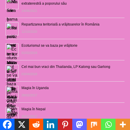
extraterestră a poporului său
14/06/2021
Repartizarea teritorială a vrăjitoarelor în România
12/10/2020
Ecoturismul se va baza pe vrăjitorie
01/02/2019
Cel mai bun vraci din Thailanda, LP Kalong sau Garlong
03/04/2018
Magia în Uganda
28/02/2017
Magia în Nepal
26/02/2017
Politică de cookie-uri