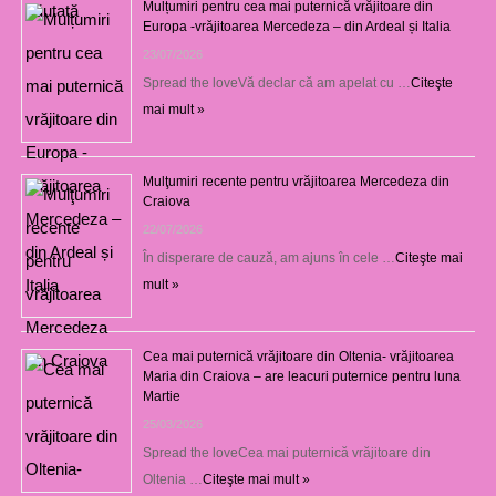
Mulțumiri pentru cea mai puternică vrăjitoare din
Europa -vrăjitoarea Mercedeza – din Ardeal și Italia
23/07/2026
Spread the loveVă declar că am apelat cu …
Citeşte
mai mult »
Mulţumiri recente pentru vrăjitoarea Mercedeza din
Craiova
22/07/2026
În disperare de cauză, am ajuns în cele …
Citeşte mai
mult »
Cea mai puternică vrăjitoare din Oltenia- vrăjitoarea
Maria din Craiova – are leacuri puternice pentru luna
Martie
25/03/2026
Spread the loveCea mai puternică vrăjitoare din
Oltenia …
Citeşte mai mult »