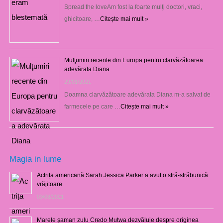
Spread the loveAm fost la foarte mulţi doctori, vraci,
ghicitoare, …
Citește mai mult »
Mulţumiri recente din Europa pentru clarvăzătoarea
adevărata Diana
29/01/2021
Doamna clarvăzătoare adevărata Diana m-a salvat de
farmecele pe care …
Citește mai mult »
Magia in lume
Actrița americană Sarah Jessica Parker a avut o stră-străbunică
vrăjitoare
03/08/2021
Marele şaman zulu Credo Mutwa dezvăluie despre originea