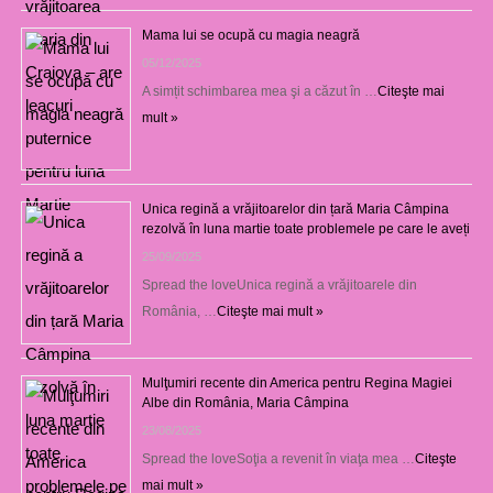
Mama lui se ocupă cu magia neagră
05/12/2025
A simțit schimbarea mea şi a căzut în …
Citeşte mai
mult »
Unica regină a vrăjitoarelor din țară Maria Câmpina
rezolvă în luna martie toate problemele pe care le aveți
25/09/2025
Spread the loveUnica regină a vrăjitoarele din
România, …
Citeşte mai mult »
Mulţumiri recente din America pentru Regina Magiei
Albe din România, Maria Câmpina
23/08/2025
Spread the loveSoţia a revenit în viaţa mea …
Citeşte
mai mult »