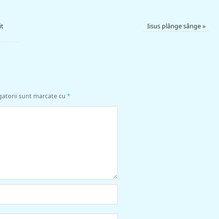
it
Iisus plânge sânge
»
gatorii sunt marcate cu
*