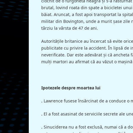
ciocnit de o furgonetă neagră şi s-a răsturnat
brutal, lovind roata din spate a bicicletei unui
băiat. Aruncat, a fost apoi transportat la spita
militar din Bovington, unde a murit şase zile 
târziu la vârsta de 47 de ani.
Autorităţile britanice au încercat să evite oric
publicitate cu privire la accident. În lipsă de 
neverificate. Dar este adevărat şi că anchet
mulţi martori au afirmat că au văzut o maşină
Ipotezele despre moartea lui
.
Lawrence fusese însărcinat de a conduce o mi
.
El a fost asasinat de serviciile secrete ale un
.
Sinuciderea nu a fost exclusă, numai că a do