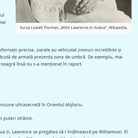
lul
mai
Sursa Lowell Thomas. „With Lawrence in Arabia”, Wikipedia.
e
informaţii precise, ziarele au vehiculat zvonuri incredibile şi
a făcută de armată prezenta zone de umbră. De exemplu, mai
 neagră însă nu s-a menţionat în raport.
siune ultrasecretă în Orientul-Mijlociu.
ei puteri străine.
ua zi, Lawrence se pregătea să-l întâlnească pe Williamson. El