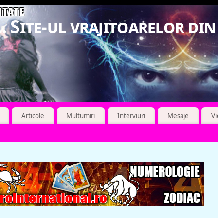
. Site-ul vrajitoarelor di
Articole
Multumiri
Interviuri
Mesaje
V