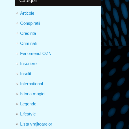
Categorii
Articole
Conspiratii
Credinta
Criminali
Fenomenul OZN
Inscriere
Insolit
International
Istoria magiei
Legende
Lifestyle
Lista vrajitoarelor