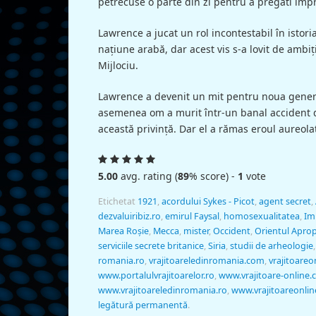
petrecuse o parte din zi pentru a pregăti împ
Lawrence a jucat un rol incontestabil în istoria
naţiune arabă, dar acest vis s-a lovit de ambiţi
Mijlociu.
Lawrence a devenit un mit pentru noua gener
asemenea om a murit într-un banal accident de 
această privinţă. Dar el a rămas eroul aureola
5.00
avg. rating (
89
% score) -
1
vote
Etichetat
1921
,
acordului Sykes - Picot
,
agent secret
,
dezvaluiribiz.ro
,
emirul Faysal
,
homosexualitatea
,
Im
Marea Roşie
,
Mecca
,
mister
,
Occident
,
Orientul Aprop
serviciile secrete britanice
,
Siria
,
studii de arheologie
romania.ro
,
vrajitoareledinromania.com
,
vrajitoareo
www.portalulvrajitoarelor.ro
,
www.vrajitoare-online
www.vrajitoareledinromania.ro
,
www.vrajitoareonlin
legătură permanentă
.