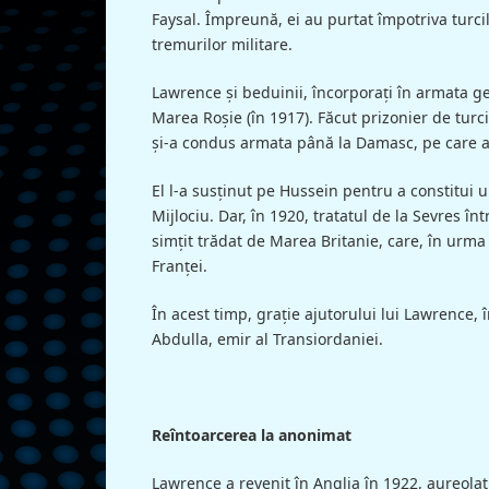
Faysal. Împreună, ei au purtat împotriva turci
tremurilor militare.
Lawrence şi beduinii, încorporaţi în armata g
Marea Roşie (în 1917). Făcut prizonier de turci
şi-a condus armata până la Damasc, pe care a 
El l-a susţinut pe Hussein pentru a constitui
Mijlociu. Dar, în 1920, tratatul de la Sevres înt
simţit trădat de Marea Britanie, care, în urma 
Franţei.
În acest timp, graţie ajutorului lui Lawrence, 
Abdulla, emir al Transiordaniei.
Reîntoarcerea la anonimat
Lawrence a revenit în Anglia în 1922, aureolat