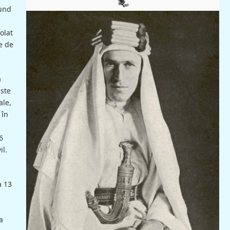
fund
olat
e de
ă
Este
ale,
 în
6
il.
a 13
a