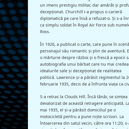
un imens prestigiu militar, dar amărât şi pro
decepţionat. Churchill i-a propus o carieră
diplomatică pe care însă a refuzat-o. Şi s-a înr
ca simplu soldat în Royal Air Force sub numel
Ross.
În 1926, a publicat o carte, care pune în scen
personajul său romantic şi plin de aventură. 
o mărturie despre război şi o frescă a epocii s
autobiografia unui bărbat care nu mai credea
idealurile sale şi decepţionat de realitatea
politică. Lawrence şi-a părăsit regimentul la 2
februarie 1935, decis de a înfrunta viaţa ca civ
S-a retras la Clouds Hill. Încă tânăr, se simţea
devalorizat de această retragere anticipată. L
mai 1935, el şi-a părăsit domiciliul pe o
motocicletă pentru a pune nişte scrisori. La
întoarcerea din satul vecin, către ora 11:20, s-