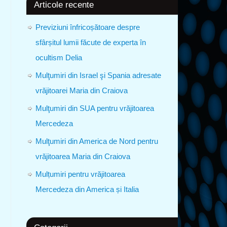
Articole recente
Previziuni înfricoșătoare despre
sfârșitul lumii făcute de experta în
ocultism Delia
Mulţumiri din Israel şi Spania adresate
vrăjitoarei Maria din Craiova
Mulţumiri din SUA pentru vrăjitoarea
Mercedeza
Mulţumiri din America de Nord pentru
vrăjitoarea Maria din Craiova
Mulțumiri pentru vrăjitoarea
Mercedeza din America și Italia