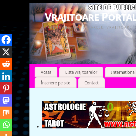
Vrajitoare Portal
VRAJITOARE, VRAJITOARELE, VRAJITOARE
Acasa
Lista vrajitoarelor
International
Înscriere pe site
Contact