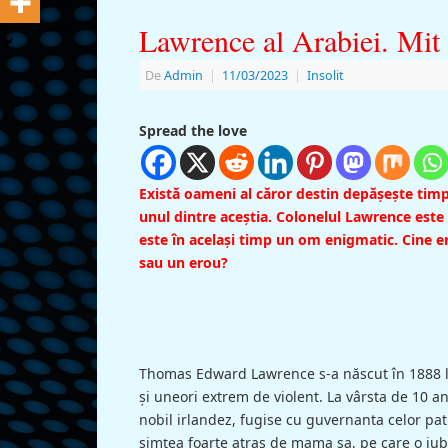
Lawrence al Arabiei. Mit ş
De
Admin
|
11/03/2023
|
Insolit
Spread the love
Există oameni al căror destin depăşeşte timp
unul dintre aceştia. Colonelul Lawrence este u
este în acelaşi timp un om enigmatic. Cine e
sau un erou?
Thomas Edward Lawrence s-a născut în 1888 la 
şi uneori extrem de violent. La vârsta de 10 ani
nobil irlandez, fugise cu guvernanta celor pat
simţea foarte atras de mama sa, pe care o iu