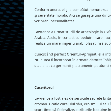
Conform unora, el şi-a combătut homosexualita
şi severitate morală. Aici se găseşte una dintr
vor hrăni personalitatea.
Lawrence a urmat studii de arheologie la Oxfor
Arabia. Acolo, în contact cu beduinii care l-au
realiza un mare imperiu arab, plasat însă sub 
Cunoscând perfect Orientul-Apropiat, el a intra
Nu putea fi încorporat în armată datorită înălţi
s-au aliat cu germanii şi au ameninţat atunci 
Cuceritorul
Lawrence a fost ales de serviciile secrete brit
otoman. Graţie curajului său, eroismului său î
scurt timp să federalizeze triburile beduine în