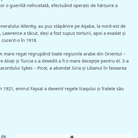
lor o guerillă neîncetată, efectuând operaţii de hărţuire a
eneralului Allenby, au pus stăpânire pe Aqaba, la nord-est de
, Lawrence a tăcut, deşi a fost supus torturii, apoi a evadat şi
cucerit-o în 1918.
 un mare regat regrupând toate regiunile arabe din Orientul –
re Aliaţi şi Turcia s-a dovedit a fi o mare decepţie pentru el. S-a
acordului Sykes – Picot, a abondat Siria şi Libanul în favoarea
în 1921, emirul Faysal a devenit regele Iraqului şi fratele său
 de