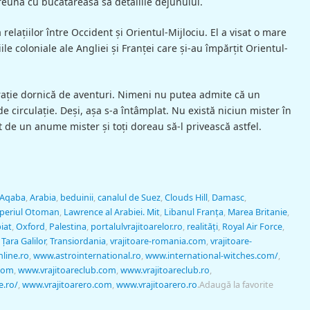
reună cu bucătăreasa sa detaliile dejunului.
 relaţiilor între Occident şi Orientul-Mijlociu. El a visat o mare
ile coloniale ale Angliei şi Franţei care şi-au împărţit Orientul-
aţie dornică de aventuri. Nimeni nu putea admite că un
circulaţie. Deşi, aşa s-a întâmplat. Nu există niciun mister în
t de un anume mister şi toţi doreau să-l privească astfel.
Aqaba
,
Arabia
,
beduinii
,
canalul de Suez
,
Clouds Hill
,
Damasc
,
periul Otoman
,
Lawrence al Arabiei. Mit
,
Libanul Franţa
,
Marea Britanie
,
iat
,
Oxford
,
Palestina
,
portalulvrajitoarelor.ro
,
realităţi
,
Royal Air Force
,
,
Ţara Galilor
,
Transiordania
,
vrajitoare-romania.com
,
vrajitoare-
nline.ro
,
www.astrointernational.ro
,
www.international-witches.com/
,
.com
,
www.vrajitoareclub.com
,
www.vrajitoareclub.ro
,
e.ro/
,
www.vrajitoarero.com
,
www.vrajitoarero.ro
.
Adaugă la favorite