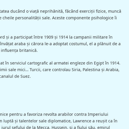
tea ducând o viaţă neprihănită, făcând exerciţii fizice, muncă
e cheile personalităţii sale. Aceste componente psihologice îi
d şi a participat între 1909 şi 1914 la campanii militare în
 învăţat araba şi cărora le-a adoptat costumul, el a plănuit de a
influenţa britanică.
t în serviciul cartografic al armatei engleze din Egipt în 1914.
mii sale mici… Turcii, care controlau Siria, Palestina şi Arabia,
canalul de Suez.
anice pentru a favoriza revolta arabilor contra Imperiului
n luptă şi talentelor sale diplomatice, Lawrence a reuşit ca în
 jurul şefului de la Mecca, Hussein, şi a fiului său, emirul