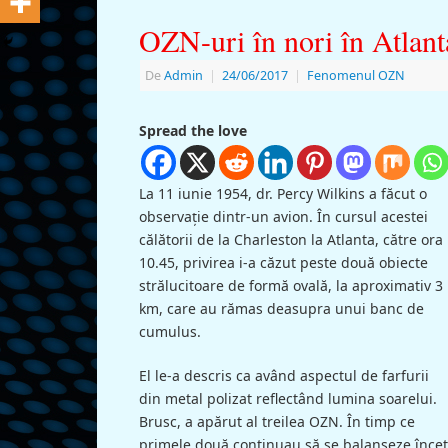
OZN-uri în nori în Atlant
De
Admin
|
24/06/2017
|
Fenomenul OZN
Spread the love
La 11 iunie 1954, dr. Percy Wilkins a făcut o
observaţie dintr-un avion. În cursul acestei
călătorii de la Charleston la Atlanta, către ora
10.45, privirea i-a căzut peste două obiecte
strălucitoare de formă ovală, la aproximativ 3
km, care au rămas deasupra unui banc de
cumulus.
El le-a descris ca având aspectul de farfurii
din metal polizat reflectând lumina soarelui.
Brusc, a apărut al treilea OZN. În timp ce
primele două continuau să se balanseze încet