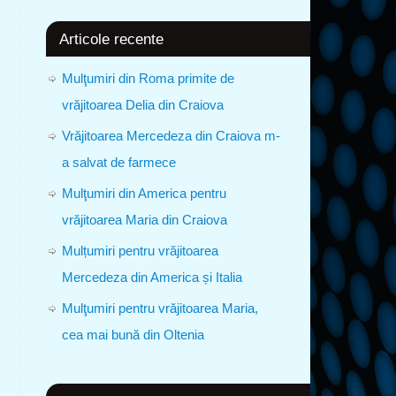
Articole recente
Mulţumiri din Roma primite de
vrăjitoarea Delia din Craiova
Vrăjitoarea Mercedeza din Craiova m-
a salvat de farmece
Mulţumiri din America pentru
vrăjitoarea Maria din Craiova
Mulțumiri pentru vrăjitoarea
Mercedeza din America și Italia
Mulţumiri pentru vrăjitoarea Maria,
cea mai bună din Oltenia