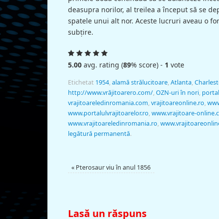
deasupra norilor, al treilea a început să se de
spatele unui alt nor. Aceste lucruri aveau o f
subţire.
5.00
avg. rating (
89
% score) -
1
vote
Etichetat
1954
,
alamă strălucitoare
,
Atlanta
,
Charles
http://www.vrăjitoarero.com/
,
OZN-uri în nori
,
portal
vrajitoareledinromania.com
,
vrajitoareonline.ro
,
www
www.portalulvrajitoarelor.ro
,
www.vrajitoare-online
www.vrajitoareledinromania.ro
,
www.vrajitoareonlin
legătură permanentă
.
«
Pterosaur viu în anul 1856
Lasă un răspuns