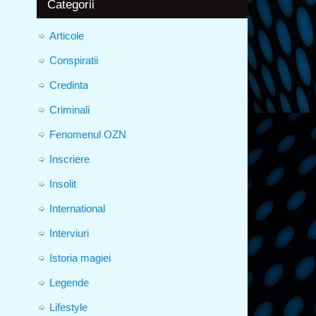
Categorii
Articole
Conspiratii
Credinta
Criminali
Fenomenul OZN
Inscriere
Insolit
International
Interviuri
Istoria magiei
Legende
Lifestyle