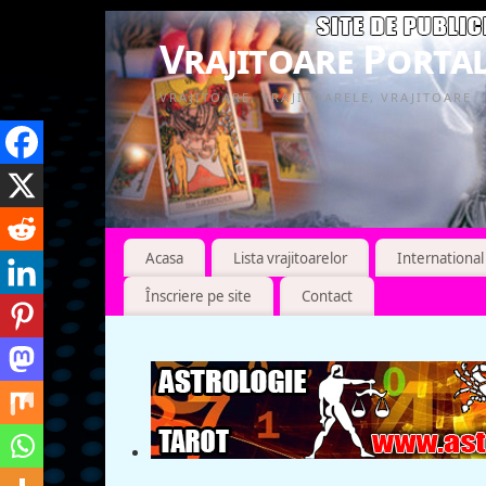
Vrajitoare Portal
VRAJITOARE, VRAJITOARELE, VRAJITOARE
Acasa
Lista vrajitoarelor
International
Înscriere pe site
Contact