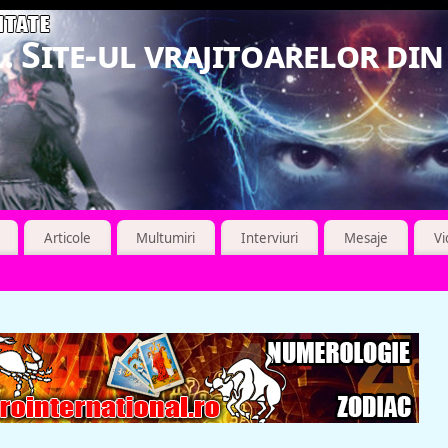
. Site-ul vrajitoarelor di
Articole
Multumiri
Interviuri
Mesaje
V