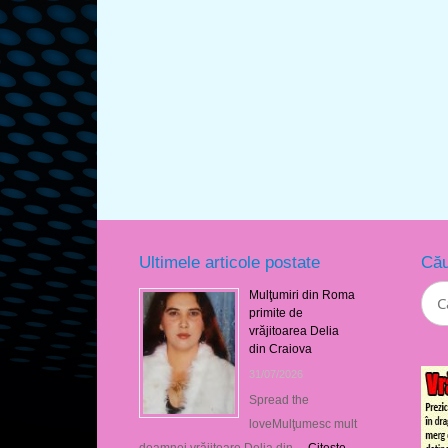
Ultimele articole postate
Cău
Mulţumiri din Roma
primite de
vrăjitoarea Delia
din Craiova
31/07/2026
Spread the
loveMulţumesc mult
doamnei vrăjitoare Delia din …
Citeşte