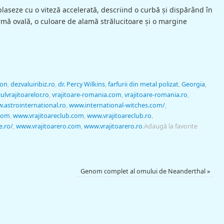
plaseze cu o viteză accelerată, descriind o curbă şi dispărând în
ormă ovală, o culoare de alamă strălucitoare şi o margine
ton
,
dezvaluiribiz.ro
,
dr. Percy Wilkins
,
farfurii din metal polizat
,
Georgia
,
ulvrajitoarelor.ro
,
vrajitoare-romania.com
,
vrajitoare-romania.ro
,
.astrointernational.ro
,
www.international-witches.com/
,
.com
,
www.vrajitoareclub.com
,
www.vrajitoareclub.ro
,
e.ro/
,
www.vrajitoarero.com
,
www.vrajitoarero.ro
.
Adaugă la favorite
Genom complet al omului de Neanderthal
»