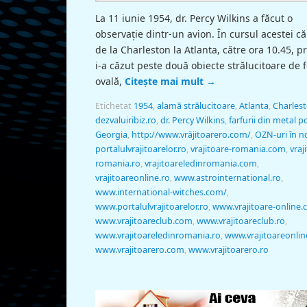
La 11 iunie 1954, dr. Percy Wilkins a făcut o
observaţie dintr-un avion. În cursul acestei căl
de la Charleston la Atlanta, către ora 10.45, pr
i-a căzut peste două obiecte strălucitoare de
ovală,
Citește mai mult
→
Etichetat
1954
,
alamă strălucitoare
,
Atlanta
,
Charles
dezvaluiribiz.ro
,
dr. Percy Wilkins
,
farfurii din metal po
Georgia
,
http://www.vrăjitoarero.com/
,
OZN-uri în n
portalulvrajitoarelor.ro
,
vrajitoare-romania.com
,
vraj
romania.ro
,
vrajitoareledinromania.com
,
vrajitoareonline.ro
,
www.astrointernational.ro
,
www.international-witches.com/
,
www.portalulvrajitoarelor.ro
,
www.vrajitoare-online
www.vrajitoareclub.com
,
www.vrajitoareclub.ro
,
www.vrajitoareledinromania.ro
,
www.vrajitoareonlin
www.vrajitoarero.com
,
www.vrajitoarero.ro