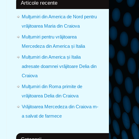
Articole recente
Mulţumiri din America de Nord pentru
vrăjitoarea Maria din Craiova
Mulțumiri pentru vrăjitoarea
Mercedeza din America și Italia
Mulțumiri din America și Italia
adresate doamnei vrăjitoare Delia din
Craiova
Mulţumiri din Roma primite de
vrăjitoarea Delia din Craiova
Vrăjitoarea Mercedeza din Craiova m-
a salvat de farmece