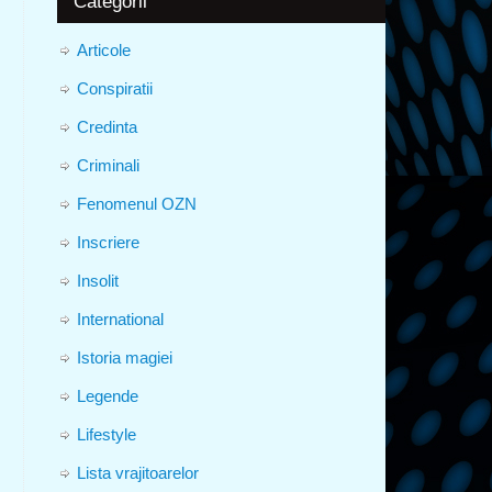
Categorii
Articole
Conspiratii
Credinta
Criminali
Fenomenul OZN
Inscriere
Insolit
International
Istoria magiei
Legende
Lifestyle
Lista vrajitoarelor