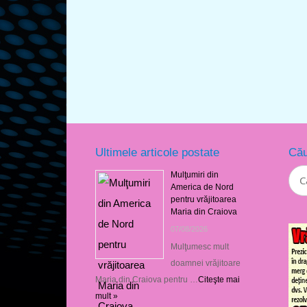
Ultimele articole postate
Cău
Mulţumiri din
America de Nord
pentru vrăjitoarea
Maria din Craiova
07/08/2026
Mulţumesc mult
doamnei vrăjitoare
Maria din Craiova pentru …
Citeşte mai
mult »