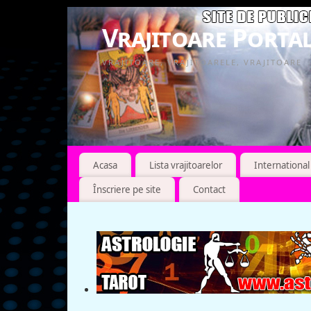
Vrajitoare Portal
VRAJITOARE, VRAJITOARELE, VRAJITOARE
Acasa
Lista vrajitoarelor
International
Înscriere pe site
Contact