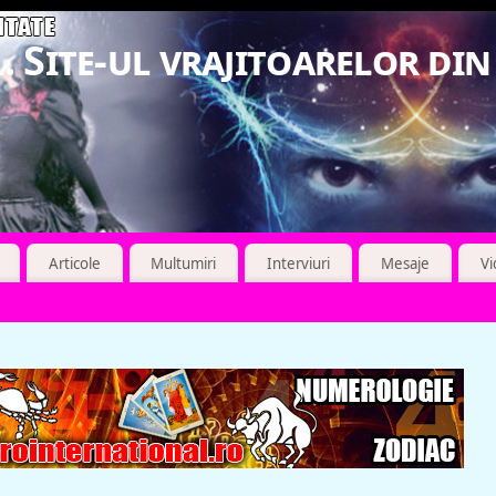
. Site-ul vrajitoarelor di
Articole
Multumiri
Interviuri
Mesaje
V