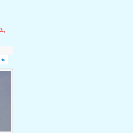
a,
riu