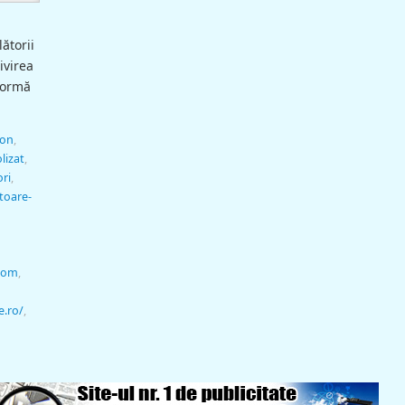
ătorii
ivirea
 formă
ton
,
lizat
,
ori
,
itoare-
.com
,
e.ro/
,