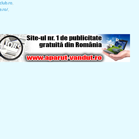
club.ro
,
e.ro/
,