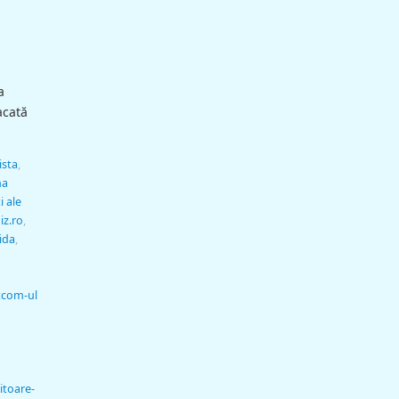
a
acată
ista
,
na
i ale
iz.ro
,
ida
,
tcom-ul
itoare-