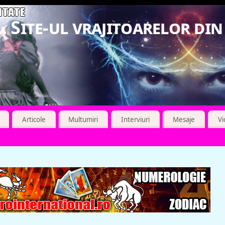
. Site-ul vrajitoarelor di
Articole
Multumiri
Interviuri
Mesaje
V