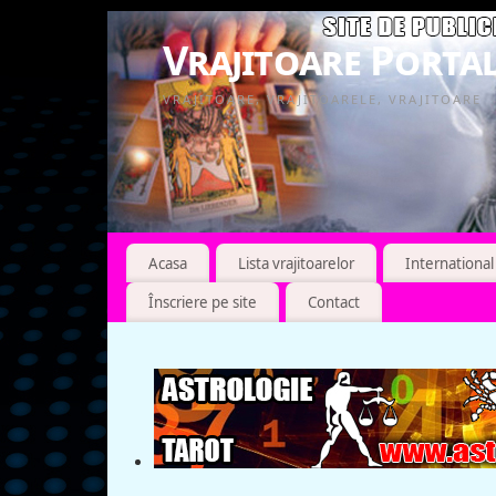
Vrajitoare Portal
VRAJITOARE, VRAJITOARELE, VRAJITOARE
Acasa
Lista vrajitoarelor
International
Înscriere pe site
Contact