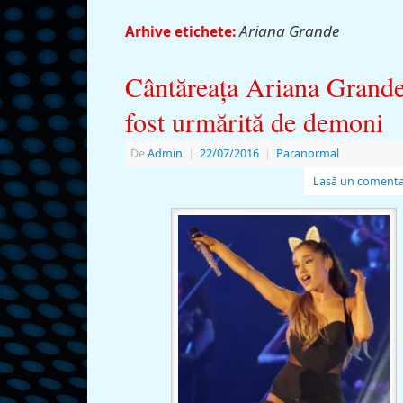
Ariana Grande
Arhive etichete:
Cântăreaţa Ariana Grande
fost urmărită de demoni
De
Admin
|
22/07/2016
|
Paranormal
Lasă un comenta