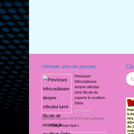
Ultimele articole postate
Cău
Previziuni
înfricoșătoare
despre sfârșitul
lumii făcute de
experta în ocultism
Delia
08/08/2026
Apocalipsa pare să fie tot mai aproape
de …
Citeşte mai mult »