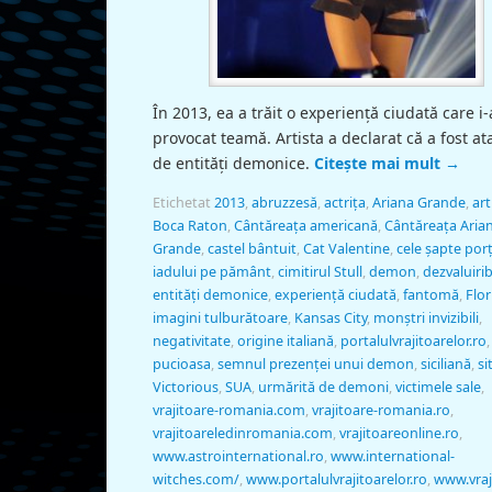
În 2013, ea a trăit o experiență ciudată care i-
provocat teamă. Artista a declarat că a fost at
de entități demonice.
Citește mai mult
→
Etichetat
2013
,
abruzzesă
,
actriţa
,
Ariana Grande
,
art
Boca Raton
,
Cântăreaţa americană
,
Cântăreaţa Aria
Grande
,
castel bântuit
,
Cat Valentine
,
cele șapte porț
iadului pe pământ
,
cimitirul Stull
,
demon
,
dezvaluirib
entități demonice
,
experiență ciudată
,
fantomă
,
Flor
imagini tulburătoare
,
Kansas City
,
monştri invizibili
,
negativitate
,
origine italiană
,
portalulvrajitoarelor.ro
,
pucioasa
,
semnul prezenței unui demon
,
siciliană
,
si
Victorious
,
SUA
,
urmărită de demoni
,
victimele sale
,
vrajitoare-romania.com
,
vrajitoare-romania.ro
,
vrajitoareledinromania.com
,
vrajitoareonline.ro
,
www.astrointernational.ro
,
www.international-
witches.com/
,
www.portalulvrajitoarelor.ro
,
www.vraj