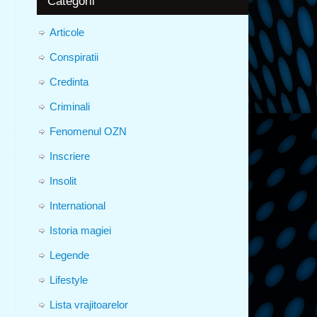
Categorii
Articole
Conspiratii
Credinta
Criminali
Fenomenul OZN
Inscriere
Insolit
International
Istoria magiei
Legende
Lifestyle
Lista vrajitoarelor