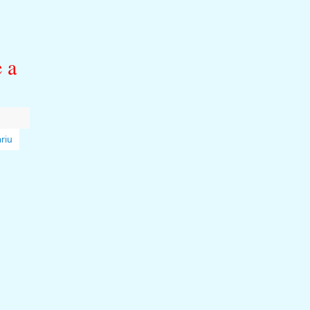
 a
riu