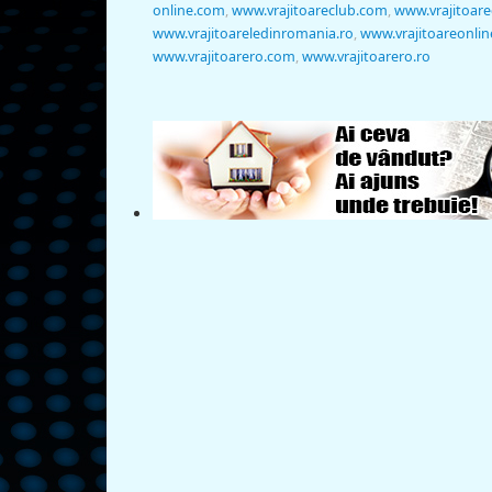
online.com
,
www.vrajitoareclub.com
,
www.vrajitoare
www.vrajitoareledinromania.ro
,
www.vrajitoareonlin
www.vrajitoarero.com
,
www.vrajitoarero.ro