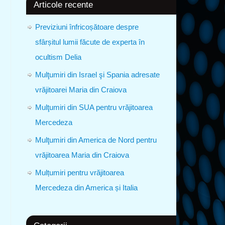
Articole recente
Previziuni înfricoșătoare despre
sfârșitul lumii făcute de experta în
ocultism Delia
Mulţumiri din Israel şi Spania adresate
vrăjitoarei Maria din Craiova
Mulţumiri din SUA pentru vrăjitoarea
Mercedeza
Mulţumiri din America de Nord pentru
vrăjitoarea Maria din Craiova
Mulțumiri pentru vrăjitoarea
Mercedeza din America și Italia