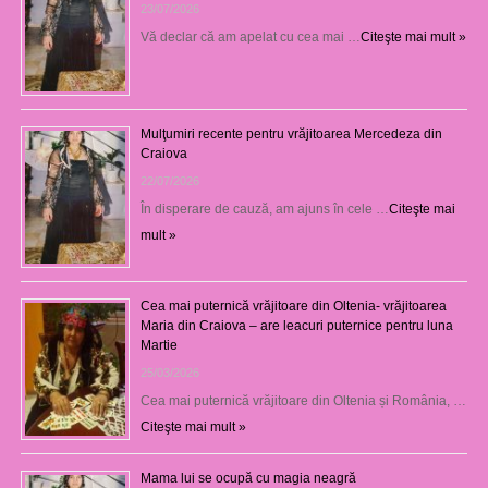
23/07/2026
Vă declar că am apelat cu cea mai …
Citeşte mai mult »
Mulţumiri recente pentru vrăjitoarea Mercedeza din
Craiova
22/07/2026
În disperare de cauză, am ajuns în cele …
Citeşte mai
mult »
Cea mai puternică vrăjitoare din Oltenia- vrăjitoarea
Maria din Craiova – are leacuri puternice pentru luna
Martie
25/03/2026
Cea mai puternică vrăjitoare din Oltenia și România, …
Citeşte mai mult »
Mama lui se ocupă cu magia neagră