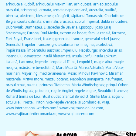
arhiducele Rudolf
,
arhiducelui Maximilian
,
arhiducesă
,
arhiepiscopului
oraşului
,
aristocraţii
,
armata
,
armata napoleoniană
,
Australia
,
bazilică
,
biserica
,
blesteme
,
blestemele
,
călugării
,
căpitanul Tomasevic
,
Charlotte de
Belgia
,
coasta dalmată
,
criminalii
,
cruciada
,
cuplul imperial
,
dublă sinucidere
,
Dubrovnik
,
Dumnezeu
,
Elisabetha de Bavaria
,
Episcopul Josip Juraj
Strossmayer
,
Europa
,
Evul Mediu
,
extrem de bogat
,
familia regală
,
farmece
,
Fort Royal
,
Franz Josef
,
fratele
,
generalul francez
,
generalul rebel Juarez
,
Generalul trupelor franceze
,
grote submarine
,
imaginaţia colectivă
,
împărăteasa
,
împăratului austriac
,
Imperiului Habsburgic
,
incendiu uriaş
,
incendiului devastator
,
insulă blestemată
,
insula Corfu
,
insula Lokrum
,
italiană
,
Lacroma
,
legende
,
Leopold al II-lea
,
Leopold I
,
magie alba
,
magie
neagra
,
mănăstire benedictină
,
Mare Moartă
,
Marea Adriatică
,
Maria Vecer
,
marinari
,
Mayerling
,
mediteraneeană
,
Mexic
,
Mihovil Pavlinovic
,
Miramar
,
misterele
,
Mritvo more
,
muzeu botanic
,
Napoleon Bonaparte
,
naufragiat
,
oraşul croat
,
palatul
,
prinţesa Elizabetha -Maria Windischgratz
,
prinţul Othon
de Windischgratz
,
prizonier
,
regele Angliei
,
regele englez
,
Republicii franceze
,
Richard Inimă de Leu
,
ritual ciudat
,
Sfântul Benedict
,
Sfintei Maria
,
soţia lui
,
soţului ei
,
Trieste.
,
Triton
,
vice-regele Veneţiei şi Lombardiei
,
vraji
,
www.international-witches.com/
,
www.vrajitoare-online.com
,
www.vrajitoareledinromania.ro
,
www.vrajitoarero.com