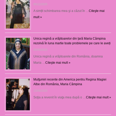
05/12/2025
A simțit schimbarea mea şi a căzut în …
Citeşte mai
mult »
Unica regină a vrăjitoarelor din țară Maria Câmpina
rezolvă în luna martie toate problemele pe care le aveți
25/09/2025
Unica regină a vrăjitoarele din România, doamna
Maria …
Citeşte mai mult »
Mulţumiri recente din America pentru Regina Magiei
Albe din România, Maria Câmpina
23/08/2025
Soţia a revenit în viaţa mea după o …
Citeşte mai mult »