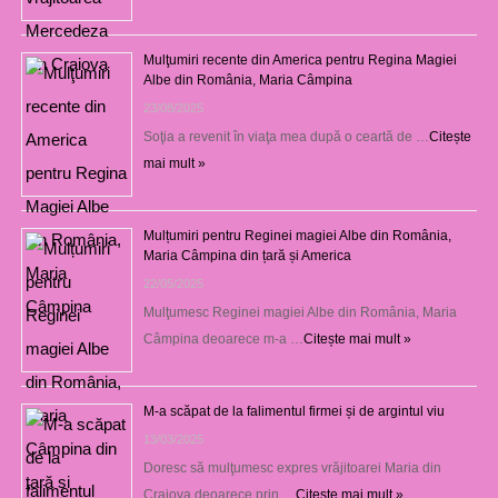
Mulţumiri recente din America pentru Regina Magiei
Albe din România, Maria Câmpina
23/08/2025
Soţia a revenit în viaţa mea după o ceartă de …
Citește
mai mult »
Mulțumiri pentru Reginei magiei Albe din România,
Maria Câmpina din țară și America
22/05/2025
Mulţumesc Reginei magiei Albe din România, Maria
Câmpina deoarece m-a …
Citește mai mult »
M-a scăpat de la falimentul firmei și de argintul viu
13/03/2025
Doresc să mulţumesc expres vrăjitoarei Maria din
Craiova deoarece prin …
Citește mai mult »