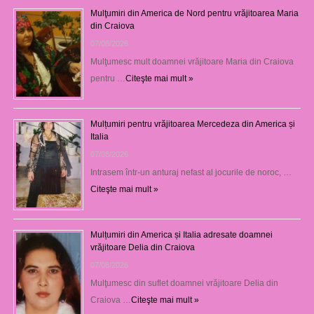
Mulţumiri din America de Nord pentru vrăjitoarea Maria
din Craiova
07/08/2026
Mulţumesc mult doamnei vrăjitoare Maria din Craiova
pentru …
Citeşte mai mult »
Mulțumiri pentru vrăjitoarea Mercedeza din America și
Italia
07/08/2026
Intrasem într-un anturaj nefast al jocurile de noroc, …
Citeşte mai mult »
Mulțumiri din America și Italia adresate doamnei
vrăjitoare Delia din Craiova
07/08/2026
Mulţumesc din suflet doamnei vrăjitoare Delia din
Craiova …
Citeşte mai mult »