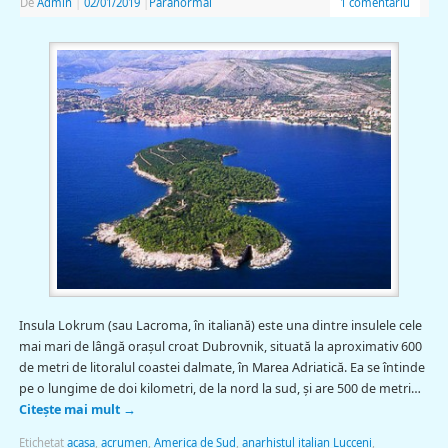
De
Admin
|
02/01/2019
|
Paranormal
1 comentariu
Insula Lokrum (sau Lacroma, în italiană) este una dintre insulele cele
mai mari de lângă oraşul croat Dubrovnik, situată la aproximativ 600
de metri de litoralul coastei dalmate, în Marea Adriatică. Ea se întinde
pe o lungime de doi kilometri, de la nord la sud, şi are 500 de metri…
Citește mai mult
→
Etichetat
acasa
,
acrumen
,
America de Sud
,
anarhistul italian Lucceni
,