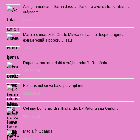
Actrița americană Sarah Jessica Parker a avut o stră-străbunică
vrăjitoare
03/08/2021
Marele şaman zulu Credo Mutwa dezvăluie despre originea
extraterestră a poporului său
14/06/2021
Repartizarea teritorială a vrăjitoarelor în România
12/10/2020
Ecoturismul se va baza pe vrăjitorie
01/02/2019
Cel mai bun vraci din Thailanda, LP Kalong sau Garlong
03/04/2018
Magia în Uganda
28/02/2017