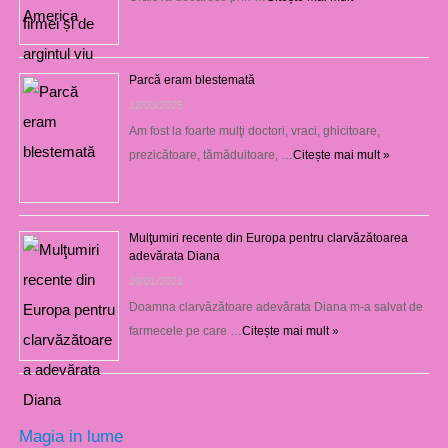
Parcă eram blestemată
12/03/2025
Am fost la foarte mulţi doctori, vraci, ghicitoare,
prezicătoare, tămăduitoare, …
Citește mai mult »
Mulţumiri recente din Europa pentru clarvăzătoarea
adevărata Diana
29/01/2021
Doamna clarvăzătoare adevărata Diana m-a salvat de
farmecele pe care …
Citește mai mult »
Magia in lume