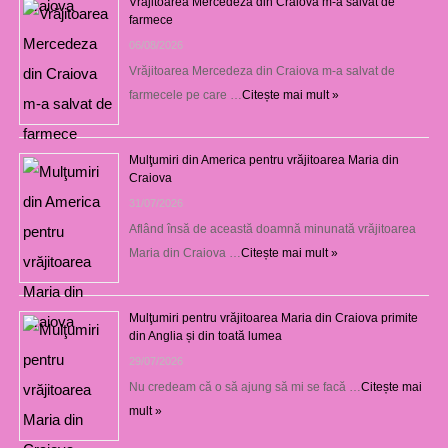
Vrăjitoarea Mercedeza din Craiova m-a salvat de
farmece
06/08/2026
Vrăjitoarea Mercedeza din Craiova m-a salvat de
farmecele pe care …
Citește mai mult »
Mulţumiri din America pentru vrăjitoarea Maria din
Craiova
31/07/2026
Aflând însă de această doamnă minunată vrăjitoarea
Maria din Craiova …
Citește mai mult »
Mulţumiri pentru vrăjitoarea Maria din Craiova primite
din Anglia și din toată lumea
29/07/2026
Nu credeam că o să ajung să mi se facă …
Citește mai
mult »