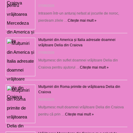
07/08/2026
Intrasem într-un anturaj nefast al jocurile de noroc,
pierdeam zilele …
Citește mai mult »
Mulțumiri din America și Italia adresate doamnei
vrăjitoare Delia din Craiova
07/08/2026
Mulţumesc din suflet doamnei vrăjitoare Delia din
Craiova pentru ajutorul …
Citește mai mult »
Mulţumiri din Roma primite de vrăjitoarea Delia din
Craiova
06/08/2026
Mulţumesc mult doamnei vrăjitoare Delia din Craiova
pentru că prin …
Citește mai mult »