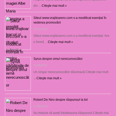
din …
Citeşte mai mult »
Siteul www.vrajitoarero.com s-a modificat esențial în
vederea promovării
07/12/2023
Siteul www.vrajitoarero.com s-a modificat esențial. Are
o formă …
Citeşte mai mult »
Syrus despre omul nerecunoscător
11/09/2023
Un singur nerecunoscător dăunează Citește mai mult
→
Citeşte mai mult »
Robert De Niro despre răspunsul la tot
10/09/2023
Nu trebuie să aveți întotdeauna răspunsul Citește mai