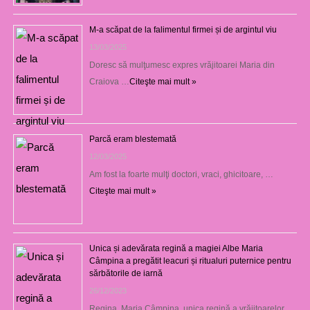
M-a scăpat de la falimentul firmei și de argintul viu
13/03/2025
Doresc să mulţumesc expres vrăjitoarei Maria din
Craiova …
Citeşte mai mult »
Parcă eram blestemată
12/03/2025
Am fost la foarte mulţi doctori, vraci, ghicitoare, …
Citeşte mai mult »
Unica și adevărata regină a magiei Albe Maria
Câmpina a pregătit leacuri și ritualuri puternice pentru
sărbătorile de iarnă
26/12/2023
Regina Maria Câmpina, unica regină a vrăjitoarelor