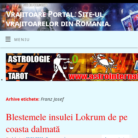
Vrajitoare Portal. Site-ul
vrajitoarelor din Romania.
VRAJITOARE, VRAJITOARELE, VRAJITOARE
MENIU
Franz Josef
Arhive etichete:
Blestemele insulei Lokrum de pe
coasta dalmată