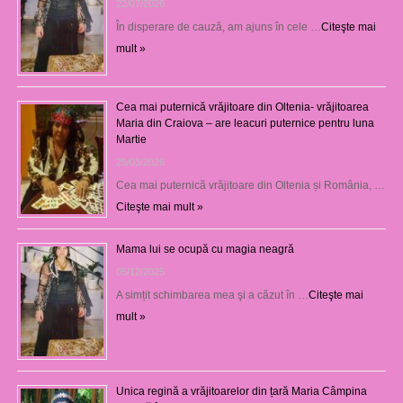
22/07/2026
În disperare de cauză, am ajuns în cele …
Citeşte mai
mult »
Cea mai puternică vrăjitoare din Oltenia- vrăjitoarea
Maria din Craiova – are leacuri puternice pentru luna
Martie
25/03/2026
Cea mai puternică vrăjitoare din Oltenia și România, …
Citeşte mai mult »
Mama lui se ocupă cu magia neagră
05/12/2025
A simțit schimbarea mea şi a căzut în …
Citeşte mai
mult »
Unica regină a vrăjitoarelor din țară Maria Câmpina