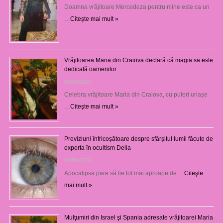
Doamna vrăjitoare Mercedeza pentru mine este ca un
…
Citeşte mai mult »
Vrăjitoarea Maria din Craiova declară că magia sa este
dedicată oamenilor
09/08/2026
Celebra vrăjitoare Maria din Craiova, cu puteri uriașe
…
Citeşte mai mult »
Previziuni înfricoșătoare despre sfârșitul lumii făcute de
experta în ocultism Delia
08/08/2026
Apocalipsa pare să fie tot mai aproape de …
Citeşte
mai mult »
Mulţumiri din Israel şi Spania adresate vrăjitoarei Maria