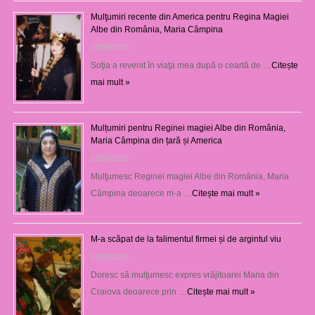
Mulţumiri recente din America pentru Regina Magiei
Albe din România, Maria Câmpina
23/08/2025
Soţia a revenit în viaţa mea după o ceartă de …
Citește
mai mult »
Mulțumiri pentru Reginei magiei Albe din România,
Maria Câmpina din țară și America
22/05/2025
Mulţumesc Reginei magiei Albe din România, Maria
Câmpina deoarece m-a …
Citește mai mult »
M-a scăpat de la falimentul firmei și de argintul viu
13/03/2025
Doresc să mulţumesc expres vrăjitoarei Maria din
Craiova deoarece prin …
Citește mai mult »