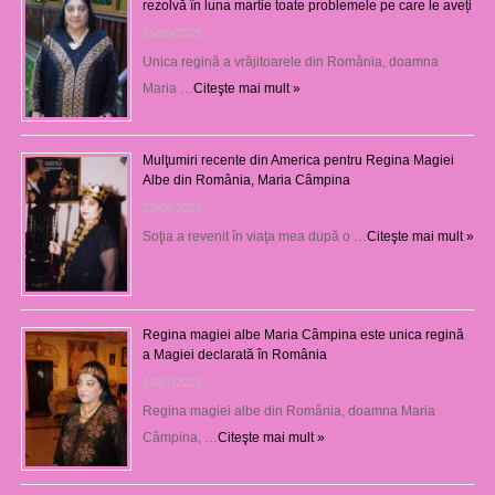
rezolvă în luna martie toate problemele pe care le aveți
25/09/2025
Unica regină a vrăjitoarele din România, doamna
Maria …
Citeşte mai mult »
Mulţumiri recente din America pentru Regina Magiei
Albe din România, Maria Câmpina
23/08/2025
Soţia a revenit în viaţa mea după o …
Citeşte mai mult »
Regina magiei albe Maria Câmpina este unica regină
a Magiei declarată în România
16/07/2025
Regina magiei albe din România, doamna Maria
Câmpina, …
Citeşte mai mult »