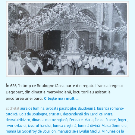
În 636, în timp ce Boulogne făcea parte din regatul franc al regelui
Dagobert, din dinastia merovingiană, locuitorii au asistat la
ancorarea unei bărci,
Citește mai mult
→
Etichetat
aură de lumină
,
avocata păcătoșilor
,
Baudouin I
,
biserică romano-
catolică
,
Bois de Boulogne
,
cruciații
,
descendentă din Carol cel Mare
,
dezvaluiribiz.ro
,
dinastia merovingiană
,
Fecioarei Maria
,
Île-de-France
,
Ingeri
,
izvor evlaviei
,
izvorul harului
,
lumea creştină
,
lumină divină
,
Maica Domnului
,
mama lui Godefroy de Bouillon
,
manuscrisele Evului Mediu
,
Minunea de la