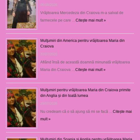
06/08/2026
Vrăjitoarea Mercedeza din Craiova m-a salvat de
farmecele pe care …
Citește mai mult »
Mulţumiri din America pentru vrăjitoarea Maria din
Craiova
31/07/2026
Aflând însă de această doamnă minunată vrăjitoarea
Maria din Craiova …
Citește mai mult »
Mulţumiri pentru vrăjitoarea Maria din Craiova primite
din Anglia și din toată lumea
29/07/2026
Nu credeam că o să ajung să mi se facă …
Citește mai
mult »
Mulţumiri din Spania şi Anglia pentru vrăjitoarea Maria