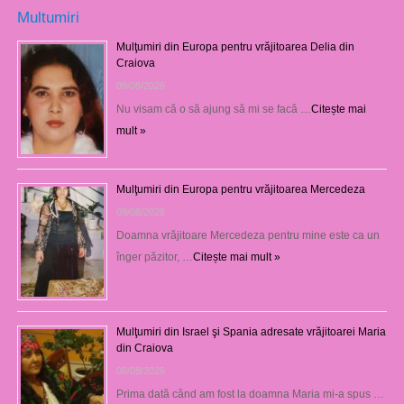
Multumiri
Mulţumiri din Europa pentru vrăjitoarea Delia din
Craiova
09/08/2026
Nu visam că o să ajung să mi se facă …
Citește mai
mult »
Mulţumiri din Europa pentru vrăjitoarea Mercedeza
09/08/2026
Doamna vrăjitoare Mercedeza pentru mine este ca un
înger păzitor, …
Citește mai mult »
Mulţumiri din Israel şi Spania adresate vrăjitoarei Maria
din Craiova
08/08/2026
Prima dată când am fost la doamna Maria mi-a spus …