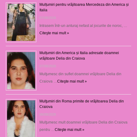
Mulțumiri pentru vrăjitoarea Mercedeza din America și
Italia
07/08/2026
Intrasem într-un anturaj nefast al jocurile de noroc, …
Citeşte mai mult »
Mulțumiri din America și Italia adresate doamnei
vrăjitoare Delia din Craiova
07/08/2026
Mulţumesc din suflet doamnei vrăjitoare Delia din
Craiova …
Citeşte mai mult »
Mulţumiri din Roma primite de vrăjitoarea Delia din
Craiova
06/08/2026
Mulţumesc mult doamnei vrăjitoare Delia din Craiova
pentru …
Citeşte mai mult »