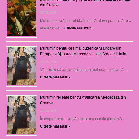
din Craiova
28/07/2026
Mulţumesc vrăjitoarei Maria din Craiova pentru că m-a
vindecat de …
Citește mai mult »
Mulțumiri pentru cea mai puternică vrăjitoare din
Europa -vrăjitoarea Mercedeza – din Ardeal și Italia
23/07/2026
Vă declar că am apelat cu cea mai mare speranţă …
Citește mai mult »
Mulţumiri recente pentru vrăjitoarea Mercedeza din
Craiova
22/07/2026
În disperare de cauză, am ajuns în cele din urmă …
Citește mai mult »