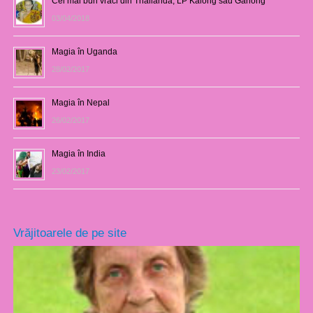
Cel mai bun vraci din Thailanda, LP Kalong sau Garlong
03/04/2018
Magia în Uganda
28/02/2017
Magia în Nepal
26/02/2017
Magia în India
23/02/2017
Vrăjitoarele de pe site