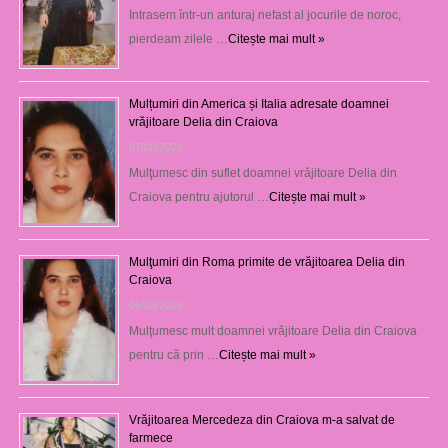
Intrasem într-un anturaj nefast al jocurile de noroc,
pierdeam zilele …
Citește mai mult »
Mulțumiri din America și Italia adresate doamnei
vrăjitoare Delia din Craiova
07/08/2026
Mulţumesc din suflet doamnei vrăjitoare Delia din
Craiova pentru ajutorul …
Citește mai mult »
Mulţumiri din Roma primite de vrăjitoarea Delia din
Craiova
06/08/2026
Mulţumesc mult doamnei vrăjitoare Delia din Craiova
pentru că prin …
Citește mai mult »
Vrăjitoarea Mercedeza din Craiova m-a salvat de
farmece