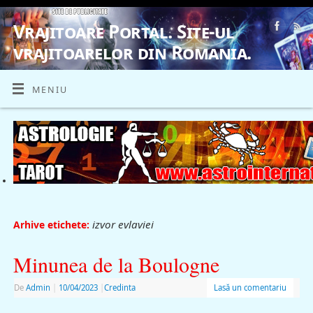
Vrajitoare Portal. Site-ul
vrajitoarelor din Romania.
VRAJITOARE, VRAJITOARELE, VRAJITOARE
MENIU
izvor evlaviei
Arhive etichete:
Minunea de la Boulogne
De
Admin
|
10/04/2023
|
Credinta
Lasă un comentariu