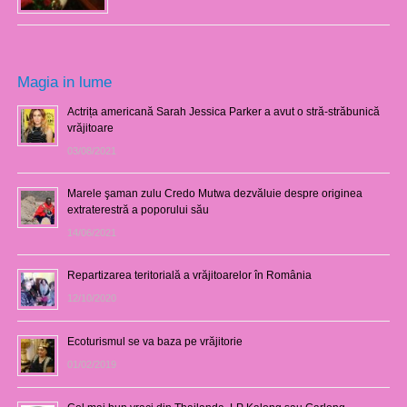
Magia in lume
Actrița americană Sarah Jessica Parker a avut o stră-străbunică
vrăjitoare
03/08/2021
Marele şaman zulu Credo Mutwa dezvăluie despre originea
extraterestră a poporului său
14/06/2021
Repartizarea teritorială a vrăjitoarelor în România
12/10/2020
Ecoturismul se va baza pe vrăjitorie
01/02/2019