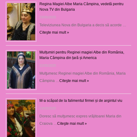
Regina Magiei Albe Maria Câmpina, vedetă pentru
Nova TV din Bulgaria
23/05/2025
Televiziunea Nova din Bulgaria a decis să acorde …
Citeşte mai mult »
Mulțumiri pentru Reginei magiei Albe din România,
Maria Câmpina din țară și America
22/05/2025
Mulţumesc Reginei magiei Albe din România, Maria
Câmpina …
Citeşte mai mult »
M-a scăpat de la falimentul firmei și de argintul viu
13/03/2025
Doresc să mulţumesc expres vrăjitoarei Maria din
Craiova …
Citeşte mai mult »