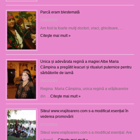
Parcă eram blestemată
12/03/2025
Am fost la foarte mulţi doctori, vraci, ghicitoare, …
Citeşte mai mult »
Unica și adevărata regină a magiei Albe Maria
Câmpina a pregătit leacuri și ritualuri puternice pentru
sărbătorile de iarnă
26/12/2023
Regina Maria Câmpina, unica regină a vrăjitoarelor
din …
Citeşte mai mult »
Siteul www.vrajitoarero.com s-a modificat esențial în
vederea promovării
07/12/2023
Siteul www.vrajitoarero.com s-a modificat esențial. Are
o formă …
Citeşte mai mult »