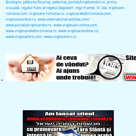
Boulogne
,
pădurea Rouvray
,
pelerinaj
,
portalulvrajitoarelor.ro
,
prima
cruciadă
,
regatul franc al regelui Dagobert
,
regii Franței
,
Sf. Ida
,
vrajitoare-
romania.com
,
vrajitoare-romania.ro
,
vrajitoareledinromania.com
,
vrajitoareonline.ro
,
www.international-witches.com/
,
www.portalulvrajitoarelor.ro
,
www.vrajitoare-online.com
,
www.vrajitoareledinromania.ro
,
www.vrajitoareonline.ro/
,
www.vrajitoarero.com
,
www.vrajitoarero.ro