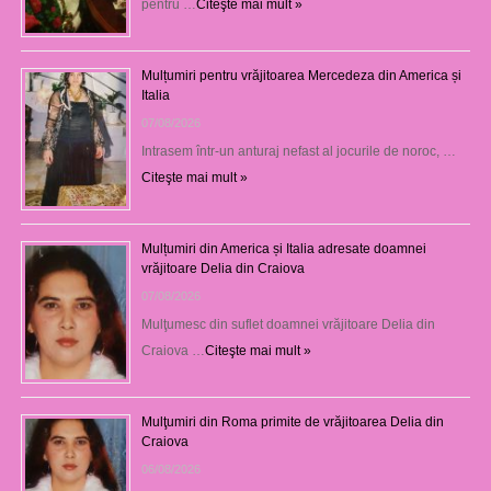
pentru …
Citeşte mai mult »
Mulțumiri pentru vrăjitoarea Mercedeza din America și
Italia
07/08/2026
Intrasem într-un anturaj nefast al jocurile de noroc, …
Citeşte mai mult »
Mulțumiri din America și Italia adresate doamnei
vrăjitoare Delia din Craiova
07/08/2026
Mulţumesc din suflet doamnei vrăjitoare Delia din
Craiova …
Citeşte mai mult »
Mulţumiri din Roma primite de vrăjitoarea Delia din
Craiova
06/08/2026