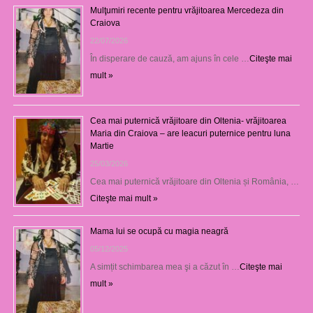
Mulţumiri recente pentru vrăjitoarea Mercedeza din
Craiova
22/07/2026
În disperare de cauză, am ajuns în cele …
Citeşte mai
mult »
Cea mai puternică vrăjitoare din Oltenia- vrăjitoarea
Maria din Craiova – are leacuri puternice pentru luna
Martie
25/03/2026
Cea mai puternică vrăjitoare din Oltenia și România, …
Citeşte mai mult »
Mama lui se ocupă cu magia neagră
05/12/2025
A simțit schimbarea mea şi a căzut în …
Citeşte mai
mult »