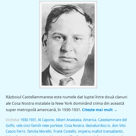
Războiul Castellammarese este numele dat luptei între două clanuri
ale Cosa Nostra instalate la New York dominând crima din această
super metropolă americană, în 1930-1931.
Citește mai mult
→
Etichetat
1930-1931
,
Al Capone
,
Albert Anastasia
,
America
,
Castelammare del
Golfo
,
cele cinci familii new-yorkeze
,
Cosa Nostra
,
dezvaluiribiz.ro
,
don Vito
Cascio Ferro
,
familia Morello
,
Frank Costello
,
imperiu mafiot transatlantic
,