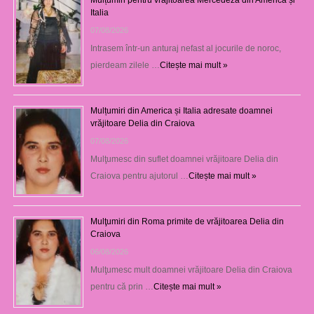
Italia
07/08/2026
Intrasem într-un anturaj nefast al jocurile de noroc,
pierdeam zilele …
Citește mai mult »
Mulțumiri din America și Italia adresate doamnei
vrăjitoare Delia din Craiova
07/08/2026
Mulţumesc din suflet doamnei vrăjitoare Delia din
Craiova pentru ajutorul …
Citește mai mult »
Mulţumiri din Roma primite de vrăjitoarea Delia din
Craiova
06/08/2026
Mulţumesc mult doamnei vrăjitoare Delia din Craiova
pentru că prin …
Citește mai mult »