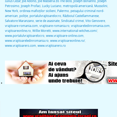
Iulius Cezar
,
Joe Adonis
,
Joe Masseria zis The Boss
,
Joseph Bonanno
,
Joseph
Petrosimo
,
Joseph Profaci
,
Lucky Luciano
,
metropolă americană
,
Mussolini
,
New York
,
ordinea mafioţilor sicilieni
,
Palermo
,
peisajului criminal nord-
american
,
poliţie
,
portalulvrajitoarelor.ro
,
Războiul Castellammarese
,
Salvatore Maranzano
,
serie de asasinate
,
Sindicatul crimei
,
Vito Genovere
,
vrajitoare-romania.com
,
vrajitoare-romania.ro
,
vrajitoareledinromania.com
,
vrajitoareonline.ro
,
Willie Moretti
,
www.international-witches.com/
,
www.portalulvrajitoarelor.ro
,
www.vrajitoare-online.com
,
www.vrajitoareledinromania.ro
,
www.vrajitoareonline.ro/
,
www.vrajitoarero.com
,
www.vrajitoarero.ro