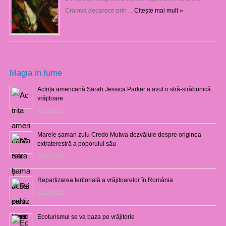
Craiova deoarece prin …
Citește mai mult »
Magia in lume
Actrița americană Sarah Jessica Parker a avut o stră-străbunică
vrăjitoare
03/08/2021
Marele şaman zulu Credo Mutwa dezvăluie despre originea
extraterestră a poporului său
14/06/2021
Repartizarea teritorială a vrăjitoarelor în România
12/10/2020
Ecoturismul se va baza pe vrăjitorie