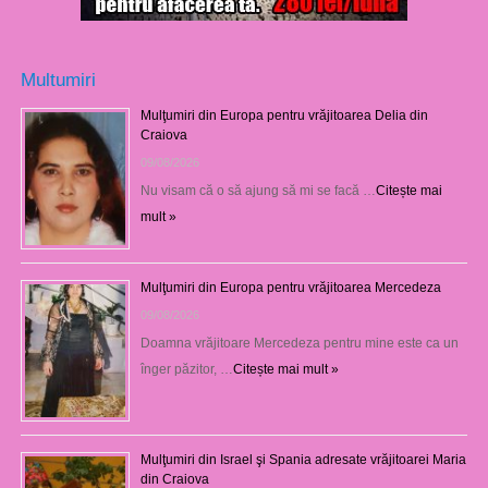
Multumiri
Mulţumiri din Europa pentru vrăjitoarea Delia din
Craiova
09/08/2026
Nu visam că o să ajung să mi se facă …
Citește mai
mult »
Mulţumiri din Europa pentru vrăjitoarea Mercedeza
09/08/2026
Doamna vrăjitoare Mercedeza pentru mine este ca un
înger păzitor, …
Citește mai mult »
Mulţumiri din Israel şi Spania adresate vrăjitoarei Maria
din Craiova