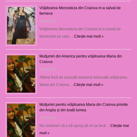
Vrăjitoarea Mercedeza din Craiova m-a salvat de
farmece
06/08/2026
Vrăjitoarea Mercedeza din Craiova m-a salvat de
farmecele pe care …
Citește mai mult »
Mulţumiri din America pentru vrăjitoarea Maria din
Craiova
31/07/2026
Aflând însă de această doamnă minunată vrăjitoarea
Maria din Craiova …
Citește mai mult »
Mulţumiri pentru vrăjitoarea Maria din Craiova primite
din Anglia și din toată lumea
29/07/2026
Nu credeam că o să ajung să mi se facă …
Citește mai
mult »