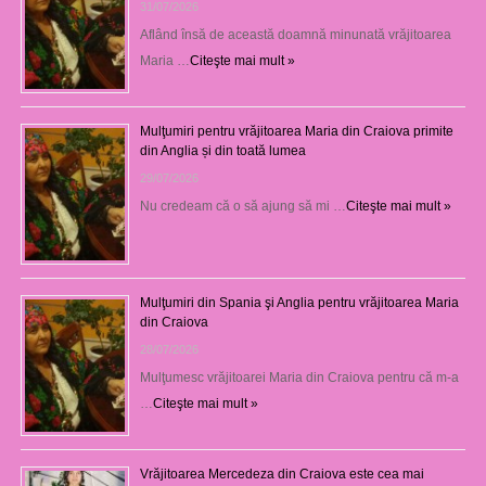
31/07/2026
Aflând însă de această doamnă minunată vrăjitoarea
Maria …
Citeşte mai mult »
Mulţumiri pentru vrăjitoarea Maria din Craiova primite
din Anglia și din toată lumea
29/07/2026
Nu credeam că o să ajung să mi …
Citeşte mai mult »
Mulţumiri din Spania şi Anglia pentru vrăjitoarea Maria
din Craiova
28/07/2026
Mulţumesc vrăjitoarei Maria din Craiova pentru că m-a
…
Citeşte mai mult »
Vrăjitoarea Mercedeza din Craiova este cea mai