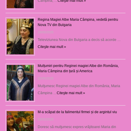
Câmpina, …
Citeşte mai mult »
Regina Magiei Albe Maria Câmpina, vedetă pentru
Nova TV din Bulgaria
23/05/2025
Televiziunea Nova din Bulgaria a decis să acorde …
Citeşte mai mult »
Mulțumiri pentru Reginei magiei Albe din România,
Maria Câmpina din țară și America
22/05/2025
Mulţumesc Reginei magiei Albe din România, Maria
Câmpina …
Citeşte mai mult »
M-a scăpat de la falimentul firmei și de argintul viu
13/03/2025
Doresc să mulţumesc expres vrăjitoarei Maria din