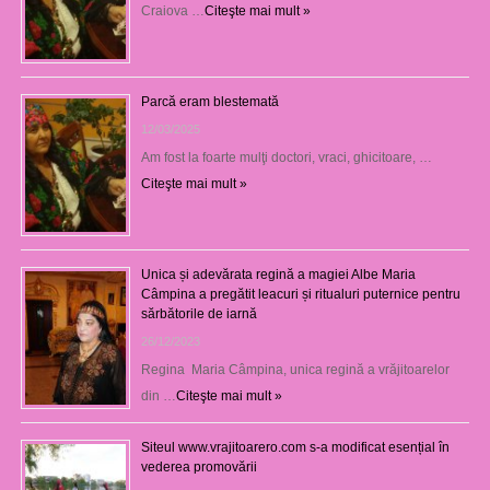
Craiova …
Citeşte mai mult »
Parcă eram blestemată
12/03/2025
Am fost la foarte mulţi doctori, vraci, ghicitoare, …
Citeşte mai mult »
Unica și adevărata regină a magiei Albe Maria
Câmpina a pregătit leacuri și ritualuri puternice pentru
sărbătorile de iarnă
26/12/2023
Regina Maria Câmpina, unica regină a vrăjitoarelor
din …
Citeşte mai mult »
Siteul www.vrajitoarero.com s-a modificat esențial în
vederea promovării