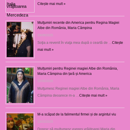
Citește mai mult »
Mulţumiri recente din America pentru Regina Magiei
Albe din România, Maria Câmpina
23/08/2025
Soţia a revenit în viaţa mea după o ceartă de …
Citește
mai mult »
Mulțumiri pentru Reginei magiei Albe din România,
Maria Câmpina din țară și America
22/05/2025
Mulţumesc Reginei magiei Albe din România, Maria
Câmpina deoarece m-a …
Citește mai mult »
M-a scăpat de la falimentul firmei și de argintul viu
13/03/2025
Doresc să mulţumesc expres vrăjitoarei Maria din