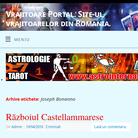
Vrajitoare Portal. Site-ul
vrajitoarelor din Romania.
VRAJITOARE, VRAJITOARELE, VRAJITOARE
MENIU
Joseph Bonanno
Arhive etichete:
Războiul Castellammarese
De
Admin
|
19/04/2016
|
Criminali
Lasă un comentariu