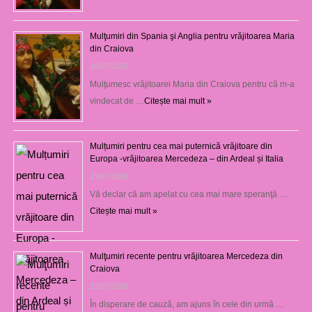
Mulţumiri din Spania şi Anglia pentru vrăjitoarea Maria
din Craiova
28/07/2026
Mulţumesc vrăjitoarei Maria din Craiova pentru că m-a
vindecat de …
Citește mai mult »
Mulțumiri pentru cea mai puternică vrăjitoare din
Europa -vrăjitoarea Mercedeza – din Ardeal și Italia
23/07/2026
Vă declar că am apelat cu cea mai mare speranţă …
Citește mai mult »
Mulţumiri recente pentru vrăjitoarea Mercedeza din
Craiova
22/07/2026
În disperare de cauză, am ajuns în cele din urmă …