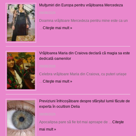
Mulţumiri din Europa pentru vrăjitoarea Mercedeza
09/08/2026
Doamna vrăjitoare Mercedeza pentru mine este ca un
…
Citeşte mai mult »
Vrăjitoarea Maria din Craiova declară că magia sa este
dedicată oamenilor
09/08/2026
Celebra vrăjitoare Maria din Craiova, cu puteri uriașe
…
Citeşte mai mult »
Previziuni înfricoșătoare despre sfârșitul lumii făcute de
experta în ocultism Delia
08/08/2026
Apocalipsa pare să fie tot mai aproape de …
Citeşte
mai mult »