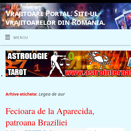
Vrajitoare Portal. Site-ul
vrajitoarelor din Romania.
VRAJITOARE, VRAJITOARELE, VRAJITOARE
MENIU
Legea de aur
Arhive etichete:
Fecioara de la Aparecida,
patroana Braziliei