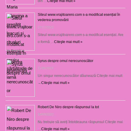
din …
Citeşte mai mult »
Siteul www.vrajitoarero.com s-a modificat esențial în
vederea promovării
07/12/2023
Siteul www.vrajitoarero.com s-a modificat esențial. Are
o formă …
Citeşte mai mult »
Syrus despre omul nerecunoscător
11/09/2023
Un singur nerecunoscător dăunează Citește mai mult
→
Citeşte mai mult »
Robert De Niro despre răspunsul la tot
10/09/2023
Nu trebuie să aveți întotdeauna răspunsul Citește mai
…
Citeşte mai mult »