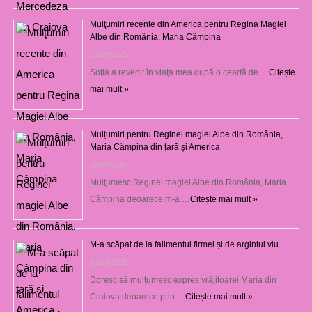
Mulţumiri recente din America pentru Regina Magiei
Albe din România, Maria Câmpina
23/08/2025
Soţia a revenit în viaţa mea după o ceartă de …
Citește
mai mult »
Mulțumiri pentru Reginei magiei Albe din România,
Maria Câmpina din țară și America
22/05/2025
Mulţumesc Reginei magiei Albe din România, Maria
Câmpina deoarece m-a …
Citește mai mult »
M-a scăpat de la falimentul firmei și de argintul viu
13/03/2025
Doresc să mulţumesc expres vrăjitoarei Maria din
Craiova deoarece prin …
Citește mai mult »