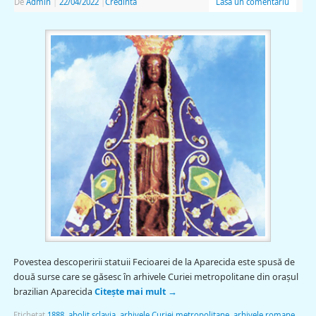
De
Admin
|
22/04/2022
|
Credinta
Lasă un comentariu
Povestea descoperirii statuii Fecioarei de la Aparecida este spusă de
două surse care se găsesc în arhivele Curiei metropolitane din oraşul
brazilian Aparecida
Citește mai mult
→
Etichetat
1888
,
abolit sclavia
,
arhivele Curiei metropolitane
,
arhivele romane