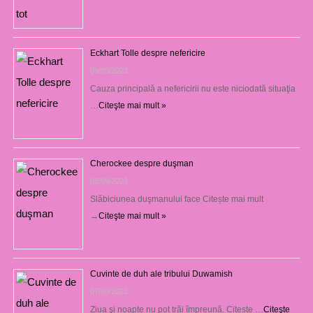
Eckhart Tolle despre nefericire
09/09/2023
Cauza principală a nefericirii nu este niciodată situaţia
…
Citeşte mai mult »
Cherockee despre duşman
08/09/2023
Slăbiciunea duşmanului face Citește mai mult
→
Citeşte mai mult »
Cuvinte de duh ale tribului Duwamish
07/09/2023
Ziua şi noapte nu pot trăi împreună. Citește …
Citeşte