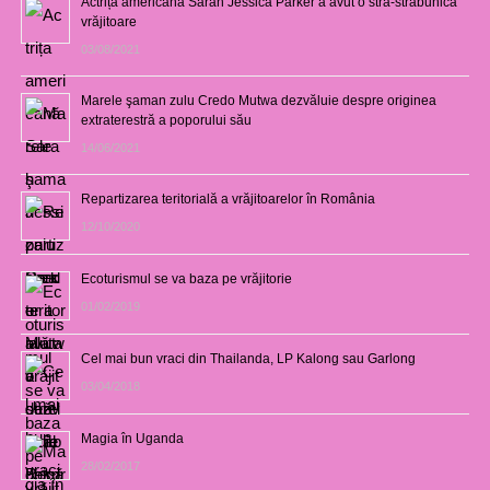
Actrița americană Sarah Jessica Parker a avut o stră-străbunică
vrăjitoare
03/08/2021
Marele şaman zulu Credo Mutwa dezvăluie despre originea
extraterestră a poporului său
14/06/2021
Repartizarea teritorială a vrăjitoarelor în România
12/10/2020
Ecoturismul se va baza pe vrăjitorie
01/02/2019
Cel mai bun vraci din Thailanda, LP Kalong sau Garlong
03/04/2018
Magia în Uganda
28/02/2017