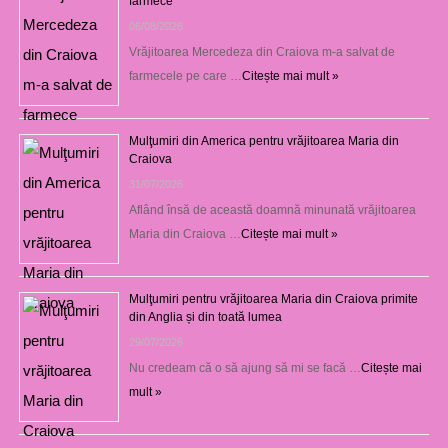
farmece
06/08/2026
Vrăjitoarea Mercedeza din Craiova m-a salvat de
farmecele pe care …
Citește mai mult »
Mulţumiri din America pentru vrăjitoarea Maria din
Craiova
31/07/2026
Aflând însă de această doamnă minunată vrăjitoarea
Maria din Craiova …
Citește mai mult »
Mulţumiri pentru vrăjitoarea Maria din Craiova primite
din Anglia și din toată lumea
29/07/2026
Nu credeam că o să ajung să mi se facă …
Citește mai
mult »