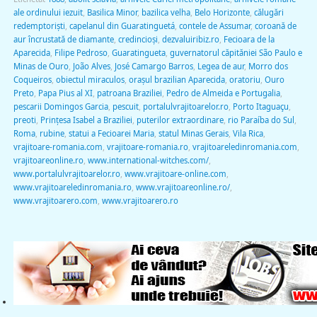
ale ordinului iezuit
,
Basilica Minor
,
bazilica velha
,
Belo Horizonte
,
călugări
redemptoriști
,
capelanul din Guaratinguetá
,
contele de Assumar
,
coroană de
aur încrustată de diamante
,
credincioşi
,
dezvaluiribiz.ro
,
Fecioara de la
Aparecida
,
Filipe Pedroso
,
Guaratingueta
,
guvernatorul căpităniei São Paulo e
Minas de Ouro
,
João Alves
,
José Camargo Barros
,
Legea de aur
,
Morro dos
Coqueiros
,
obiectul miraculos
,
oraşul brazilian Aparecida
,
oratoriu
,
Ouro
Preto
,
Papa Pius al XI
,
patroana Braziliei
,
Pedro de Almeida e Portugalia
,
pescarii Domingos Garcia
,
pescuit
,
portalulvrajitoarelor.ro
,
Porto Itaguaçu
,
preoti
,
Prințesa Isabel a Braziliei
,
puterilor extraordinare
,
rio Paraíba do Sul
,
Roma
,
rubine
,
statui a Fecioarei Maria
,
statul Minas Gerais
,
Vila Rica
,
vrajitoare-romania.com
,
vrajitoare-romania.ro
,
vrajitoareledinromania.com
,
vrajitoareonline.ro
,
www.international-witches.com/
,
www.portalulvrajitoarelor.ro
,
www.vrajitoare-online.com
,
www.vrajitoareledinromania.ro
,
www.vrajitoareonline.ro/
,
www.vrajitoarero.com
,
www.vrajitoarero.ro