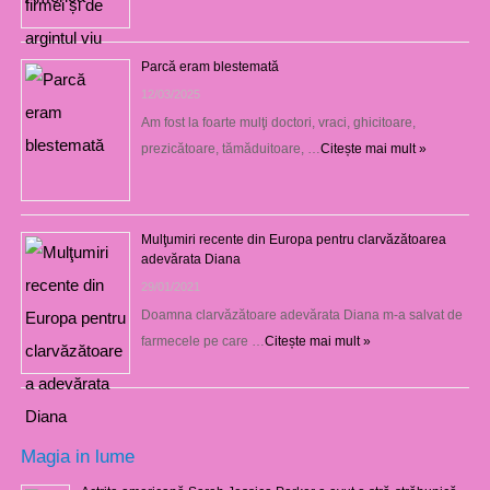
Parcă eram blestemată
12/03/2025
Am fost la foarte mulţi doctori, vraci, ghicitoare,
prezicătoare, tămăduitoare, …
Citește mai mult »
Mulţumiri recente din Europa pentru clarvăzătoarea
adevărata Diana
29/01/2021
Doamna clarvăzătoare adevărata Diana m-a salvat de
farmecele pe care …
Citește mai mult »
Magia in lume