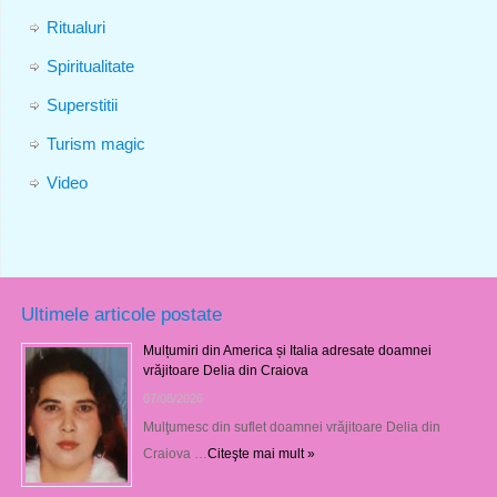
Ritualuri
Spiritualitate
Superstitii
Turism magic
Video
Ultimele articole postate
Mulțumiri din America și Italia adresate doamnei
vrăjitoare Delia din Craiova
07/08/2026
Mulţumesc din suflet doamnei vrăjitoare Delia din
Craiova …
Citeşte mai mult »