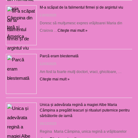
M-a scăpat de la falimentul firmei și de argintul viu
13/03/2025
Doresc să mulţumesc expres vrăjitoarei Maria din
Craiova …
Citeşte mai mult »
Parcă eram blestemată
12/03/2025
Am fost la foarte mulţi doctori, vraci, ghicitoare, …
Citeşte mai mult »
Unica și adevărata regină a magiei Albe Maria
Câmpina a pregătit leacuri și ritualuri puternice pentru
sărbătorile de iarnă
26/12/2023
Regina Maria Câmpina, unica regină a vrăjitoarelor