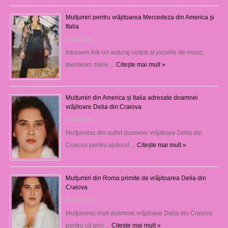
Mulțumiri pentru vrăjitoarea Mercedeza din America și
Italia
07/08/2026
Intrasem într-un anturaj nefast al jocurile de noroc,
pierdeam zilele …
Citește mai mult »
Mulțumiri din America și Italia adresate doamnei
vrăjitoare Delia din Craiova
07/08/2026
Mulţumesc din suflet doamnei vrăjitoare Delia din
Craiova pentru ajutorul …
Citește mai mult »
Mulţumiri din Roma primite de vrăjitoarea Delia din
Craiova
06/08/2026
Mulţumesc mult doamnei vrăjitoare Delia din Craiova
pentru că prin …
Citește mai mult »