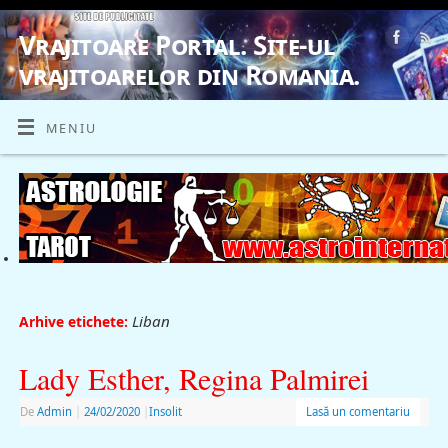
Vrajitoare Portal. Site-ul
vrajitoarelor din Romania.
VRAJITOARE, VRAJITOARELE, VRAJITOARE
MENIU
Liban
Arhive etichete:
Lady Esther, Regina Palmirei
De
Admin
|
24/02/2020
|
Insolit
Lasă un comentariu