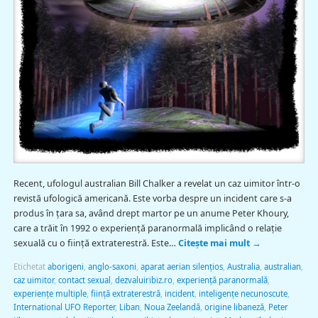
Recent, ufologul australian Bill Chalker a revelat un caz uimitor într-o
revistă ufologică americană. Este vorba despre un incident care s-a
produs în ţara sa, având drept martor pe un anume Peter Khoury,
care a trăit în 1992 o experienţă paranormală implicând o relaţie
sexuală cu o fiinţă extraterestră. Este…
Citește mai mult
→
Etichetat
aborigeni
,
anglo-saxoni
,
aparat aerian silenţios
,
Australia
,
australian
,
caz uimitor
,
contact sexual
,
dezvaluiribiz.ro
,
experienţă paranormală
,
experienţe multiple
,
fiinţă extraterestră
,
incident
,
inteligenţe necunoscute
,
International UFO Reporter
,
Liban
,
Noua Zeelandă
,
origine libaneză
,
Peter