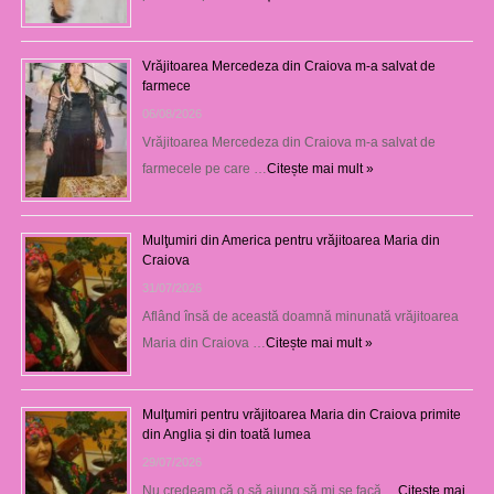
Vrăjitoarea Mercedeza din Craiova m-a salvat de
farmece
06/08/2026
Vrăjitoarea Mercedeza din Craiova m-a salvat de
farmecele pe care …
Citește mai mult »
Mulţumiri din America pentru vrăjitoarea Maria din
Craiova
31/07/2026
Aflând însă de această doamnă minunată vrăjitoarea
Maria din Craiova …
Citește mai mult »
Mulţumiri pentru vrăjitoarea Maria din Craiova primite
din Anglia și din toată lumea
29/07/2026
Nu credeam că o să ajung să mi se facă …
Citește mai