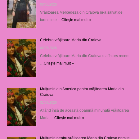
06/08/2026
Vrăjitoarea Mercedeza din Craiova m-a salvat de
farmecele …
Citeşte mai mult »
Celebra vrăjitoare Maria din Craiova
06/08/2026
Celebra vrăjitoare Maria din Craiova s-a întors recent
…
Citeşte mai mult »
Mulţumiri din America pentru vrăjitoarea Maria din
Craiova
31/07/2026
Aflând însă de această doamnă minunată vrăjitoarea
Maria …
Citeşte mai mult »
Mulţumiri pentru vrăjitoarea Maria din Craiova primite