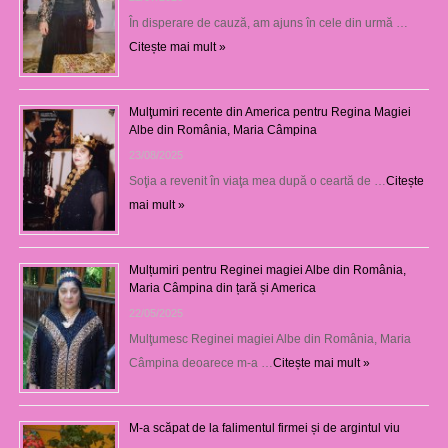
În disperare de cauză, am ajuns în cele din urmă …
Citește mai mult »
Mulţumiri recente din America pentru Regina Magiei
Albe din România, Maria Câmpina
23/08/2025
Soţia a revenit în viaţa mea după o ceartă de …
Citește
mai mult »
Mulțumiri pentru Reginei magiei Albe din România,
Maria Câmpina din țară și America
22/05/2025
Mulţumesc Reginei magiei Albe din România, Maria
Câmpina deoarece m-a …
Citește mai mult »
M-a scăpat de la falimentul firmei și de argintul viu