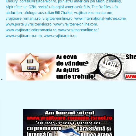
Khoury
,
portalulvrajitoarelor.ro
,
psihiatrul american Jon Mach
,
psihologi
,
răpire într-un OZN
,
revistă ufologică americană
,
SUA
,
The Oz Files
,
ufo-
abduction
,
ufologul australian Bill Chalker
,
vrajitoare-romania.com
,
vrajitoare-romania.ro
,
vrajitoareonline.ro
,
www.international-witches.com/
,
www.portalulvrajitoarelor.ro
,
www.vrajitoare-online.com
,
www.vrajitoareledinromania.ro
,
www.vrajitoareonline.ro/
,
www.vrajitoarero.com
,
www.vrajitoarero.ro