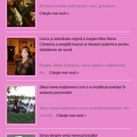
Am fost la foarte mulţi doctori, vraci, ghicitoare, …
Citeşte mai mult »
Unica și adevărata regină a magiei Albe Maria
Câmpina a pregătit leacuri și ritualuri puternice pentru
sărbătorile de iarnă
26/12/2023
Regina Maria Câmpina, unica regină a vrăjitoarelor
din …
Citeşte mai mult »
Siteul www.vrajitoarero.com s-a modificat esențial în
vederea promovării
07/12/2023
Siteul www.vrajitoarero.com s-a modificat esențial. Are
o formă …
Citeşte mai mult »
Syrus despre omul nerecunoscător