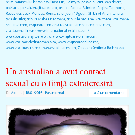
prim-ministrului britanic William Pitt
,
Palmyra
,
pașa din Saint Jean d'Acre
,
patriarh
,
portalulvrajitoarelor.ro
,
profet
,
Regina Palmirei
,
Regina Tadmorul
,
Revue des deux Mondes
,
Roma
,
satul Joun / Dgoun
,
Shibli Al-Arian
,
tânără
,
țara druzilor
,
triburi arabe rătăcitoare
,
triburile beduine
,
vrajitoare
,
vrajitoare-
romania.com
,
vrajitoare-romania.ro
,
vrajitoareledinromania.com
,
vrajitoareonline.ro
,
www.international-witches.com/
,
www.portalulvrajitoarelor.ro
,
www.vrajitoare-online.com
,
www.vrajitoareledinromania.ro
,
www.vrajitoareonline.ro/
,
www.vrajitoarero.com
,
www.vrajitoarero.ro
,
Zenobia (Septimia Bathzabbai
Un australian a avut contact
sexual cu o fiinţă extraterestră
De
Admin
|
18/01/2016
|
Paranormal
Lasă un comentariu