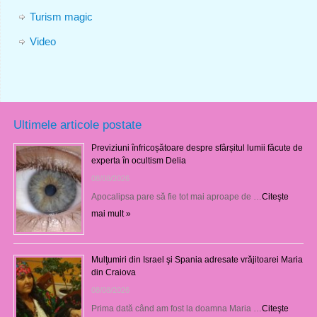
Turism magic
Video
Ultimele articole postate
Previziuni înfricoșătoare despre sfârșitul lumii făcute de
experta în ocultism Delia
08/08/2026
Apocalipsa pare să fie tot mai aproape de …
Citeşte
mai mult »
Mulţumiri din Israel şi Spania adresate vrăjitoarei Maria
din Craiova
08/08/2026
Prima dată când am fost la doamna Maria …
Citeşte