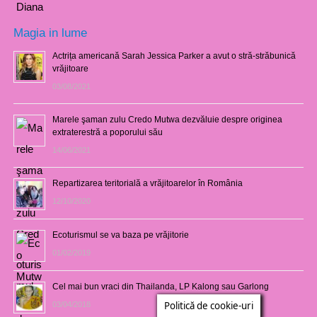
Magia in lume
Actrița americană Sarah Jessica Parker a avut o stră-străbunică
vrăjitoare
03/08/2021
Marele şaman zulu Credo Mutwa dezvăluie despre originea
extraterestră a poporului său
14/06/2021
Repartizarea teritorială a vrăjitoarelor în România
12/10/2020
Ecoturismul se va baza pe vrăjitorie
01/02/2019
Cel mai bun vraci din Thailanda, LP Kalong sau Garlong
Politică de cookie-uri
03/04/2018