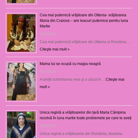
Cea mai puternică vrăjitoare din Oltenia- vrăjitoarea
Maria din Craiova – are leacuri puternice pentru luna
Martie
25/03/2026
Cea mai puternică vrăjitoare din Oltenia și România, …
Citeşte mai mult »
Mama lui se ocupă cu magia neagră
05/12/2025
A simțit schimbarea mea şi a căzut în …
Citeşte mai
mult »
Unica regină a vrăjitoarelor din țară Maria Câmpina
rezolvă în luna martie toate problemele pe care le aveți
25/09/2025
Unica regină a vrăjitoarele din România, doamna