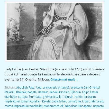
Lady Esther (sau Hester) Stanhope (s-a născut la 1776) a fost o femeie
bogată din aristocraţia britanică, un fel de vrăjitoare care a devenit
aventurieră în Orientul Mijlociu.
Citește mai mult
→
Etichetat
Abdullah Pașa
,
Alep
,
aristocraţia britanică
,
aventurieră în Orientul
Mijlociu
,
Baalbek
,
bogată
,
Damasc
,
dezvaluiribiz.ro
,
Djîhoun
,
Egipt
,
Esther
Stanhope
,
Europa
,
frumoasa
,
gherila druzilor
,
Hauran
,
Homs
,
Ierusalim
,
împăratului roman Aurelian
,
Kavala
,
Lady Esther
,
Lamartine
,
Liban
,
lider arab
,
mama împăratului Wahballat
,
Mohammed Ali
,
Napoleon Bonaparte
,
nepoata