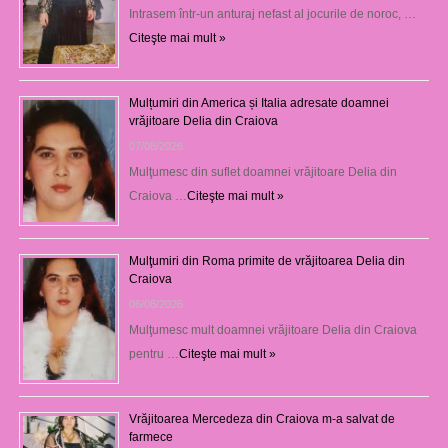
Intrasem într-un anturaj nefast al jocurile de noroc, …
Citeşte mai mult »
Mulțumiri din America și Italia adresate doamnei
vrăjitoare Delia din Craiova
07/08/2026
Mulţumesc din suflet doamnei vrăjitoare Delia din
Craiova …
Citeşte mai mult »
Mulţumiri din Roma primite de vrăjitoarea Delia din
Craiova
06/08/2026
Mulţumesc mult doamnei vrăjitoare Delia din Craiova
pentru …
Citeşte mai mult »
Vrăjitoarea Mercedeza din Craiova m-a salvat de
farmece