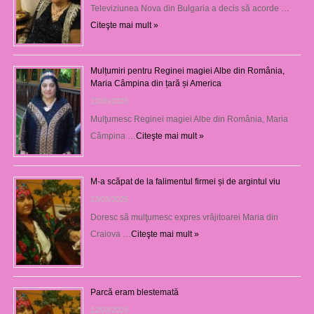
Televiziunea Nova din Bulgaria a decis să acorde …
Citeşte mai mult »
Mulțumiri pentru Reginei magiei Albe din România,
Maria Câmpina din țară și America
22/05/2025
Mulţumesc Reginei magiei Albe din România, Maria
Câmpina …
Citeşte mai mult »
M-a scăpat de la falimentul firmei și de argintul viu
13/03/2025
Doresc să mulţumesc expres vrăjitoarei Maria din
Craiova …
Citeşte mai mult »
Parcă eram blestemată
12/03/2025