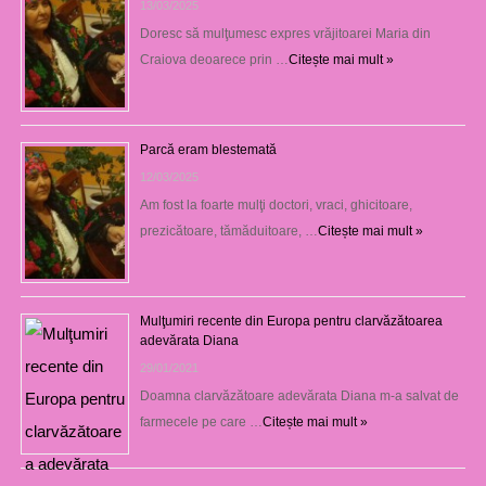
13/03/2025
Doresc să mulţumesc expres vrăjitoarei Maria din
Craiova deoarece prin …
Citește mai mult »
Parcă eram blestemată
12/03/2025
Am fost la foarte mulţi doctori, vraci, ghicitoare,
prezicătoare, tămăduitoare, …
Citește mai mult »
Mulţumiri recente din Europa pentru clarvăzătoarea
adevărata Diana
29/01/2021
Doamna clarvăzătoare adevărata Diana m-a salvat de
farmecele pe care …
Citește mai mult »