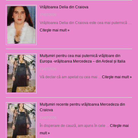
Vrăjitoarea Delia din Craiova
27/07/2026
Vrăjitoarea Delia din Craiova este cea mai puternică …
Citeşte mai mult »
Mulțumiri pentru cea mai puternică vrăjitoare din
Europa -vrăjitoarea Mercedeza – din Ardeal și Italia
23/07/2026
Vă declar că am apelat cu cea mai …
Citeşte mai mult »
Mulţumiri recente pentru vrăjitoarea Mercedeza din
Craiova
22/07/2026
În disperare de cauză, am ajuns în cele …
Citeşte mai
mult »