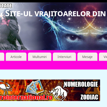
. Site-ul vrajitoarelor di
Articole
Multumiri
Interviuri
Mesaje
V