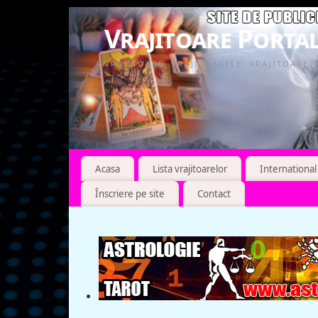
Vrajitoare Portal
VRAJITOARE, VRAJITOARELE, VRAJITOARE
Acasa
Lista vrajitoarelor
International
Înscriere pe site
Contact