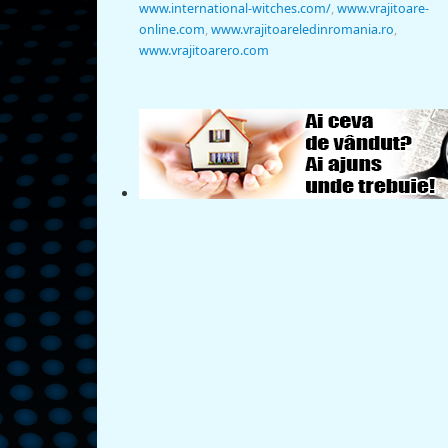
www.international-witches.com/
,
www.vrajitoare-
online.com
,
www.vrajitoareledinromania.ro
,
www.vrajitoarero.com