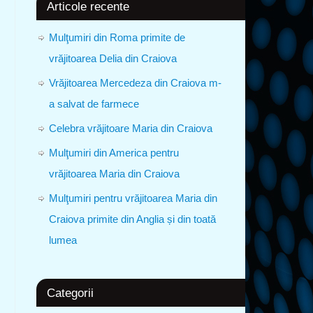
Articole recente
Mulţumiri din Roma primite de
vrăjitoarea Delia din Craiova
Vrăjitoarea Mercedeza din Craiova m-
a salvat de farmece
Celebra vrăjitoare Maria din Craiova
Mulţumiri din America pentru
vrăjitoarea Maria din Craiova
Mulţumiri pentru vrăjitoarea Maria din
Craiova primite din Anglia și din toată
lumea
Categorii