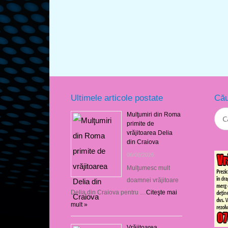
Ultimele articole postate
Cău
Mulţumiri din Roma
primite de
vrăjitoarea Delia
din Craiova
06/08/2026
Mulţumesc mult
doamnei vrăjitoare
Delia din Craiova pentru …
Citeşte mai
mult »
Vrăjitoarea