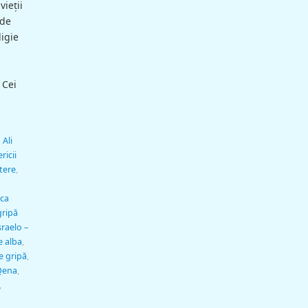
vieţii
 de
ligie
 Cei
 Ali
ricii
ştere
,
ca
gripă
sraelo –
 alba
,
e gripă
,
Qena
,
,