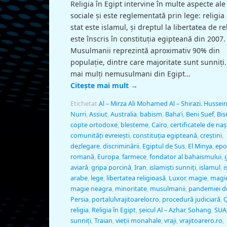
Religia în Egipt intervine în multe aspecte ale 
sociale şi este reglementată prin lege: religia
stat este islamul, şi dreptul la libertatea de re
este înscris în constituţia egipteană din 2007.
Musulmanii reprezintă aproximativ 90% din
populaţie, dintre care majoritate sunt sunniţi.
mai mulţi nemusulmani din Egipt…
Citește mai mult
→
Etichetat
Al – Mirza Ali Mohamed Al – Shirazi. Hussein
Nurri
,
Assiut
,
Australia
,
babism
,
Baha’i
,
Beni Suef
,
Bise
copte ortodoxe
,
blesteme
,
Cairo
,
certificatele de na
comunităţi evreieşti
,
constituţia egipteană
,
creștini
,
dezlegare
,
discriminării
,
Egiptul de Sus
,
El Minya
,
epo
romană
,
Europa
,
farmece
,
fondator al bahaismului
,
aviară
,
gripa porcină
,
Iran
,
islamişti sunniţi
,
islamul
,
i
arabe
,
lege
,
libertatea religioasă
,
Luxor
,
magie
,
magie
magie neagra
,
minoritate
,
musulmanii
,
pandemiei d
Persia
,
portalulvrajitoarelor.ro
,
procedură judiciară
,
religia
,
Religia în Egipt
,
şeicul Al – Azhar
,
Sohang
,
SUA
sunniţi
,
Traian
,
vieţii monahale
,
vraji
,
vrajitoarero.ro
,