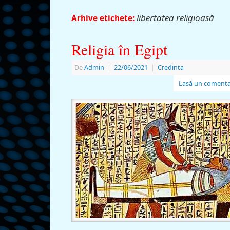
libertatea religioasă
Arhive etichete:
Religia în Egipt
De
Admin
|
22/06/2021
|
Credinta
Lasă un comenta