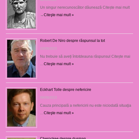
Un singur nerecunoscător dăunează Citește mai mult
→
Citeşte mai mult »
Robert De Niro despre răspunsul la tot
10/09/2023
Nu trebuie să aveți întotdeauna răspunsul Citește mai
…
Citeşte mai mult »
Eckhart Tolle despre nefericire
09/09/2023
Cauza principală a nefericirii nu este niciodată situaţia
…
Citeşte mai mult »
Cherockee despre duşman