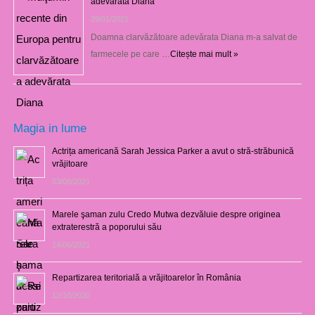
adevărata Diana
29/01/2021
Doamna clarvăzătoare adevărata Diana m-a salvat de
farmecele pe care …
Citește mai mult »
Magia in lume
Actrița americană Sarah Jessica Parker a avut o stră-străbunică
vrăjitoare
03/08/2021
Marele şaman zulu Credo Mutwa dezvăluie despre originea
extraterestră a poporului său
14/06/2021
Repartizarea teritorială a vrăjitoarelor în România
12/10/2020