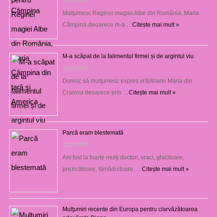
22/05/2025
Mulţumesc Reginei magiei Albe din România, Maria
Câmpina deoarece m-a …
Citește mai mult »
M-a scăpat de la falimentul firmei și de argintul viu
13/03/2025
Doresc să mulţumesc expres vrăjitoarei Maria din
Craiova deoarece prin …
Citește mai mult »
Parcă eram blestemată
12/03/2025
Am fost la foarte mulţi doctori, vraci, ghicitoare,
prezicătoare, tămăduitoare, …
Citește mai mult »
Mulţumiri recente din Europa pentru clarvăzătoarea