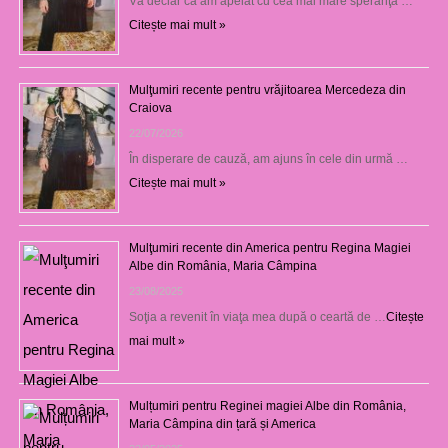
Vă declar că am apelat cu cea mai mare speranţă …
Citește mai mult »
Mulţumiri recente pentru vrăjitoarea Mercedeza din
Craiova
22/07/2026
În disperare de cauză, am ajuns în cele din urmă …
Citește mai mult »
Mulţumiri recente din America pentru Regina Magiei
Albe din România, Maria Câmpina
23/08/2025
Soţia a revenit în viaţa mea după o ceartă de …
Citește
mai mult »
Mulțumiri pentru Reginei magiei Albe din România,
Maria Câmpina din țară și America