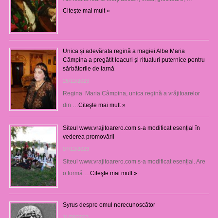
Citeşte mai mult »
Unica și adevărata regină a magiei Albe Maria
Câmpina a pregătit leacuri și ritualuri puternice pentru
sărbătorile de iarnă
26/12/2023
Regina Maria Câmpina, unica regină a vrăjitoarelor
din …
Citeşte mai mult »
Siteul www.vrajitoarero.com s-a modificat esențial în
vederea promovării
07/12/2023
Siteul www.vrajitoarero.com s-a modificat esențial. Are
o formă …
Citeşte mai mult »
Syrus despre omul nerecunoscător
11/09/2023