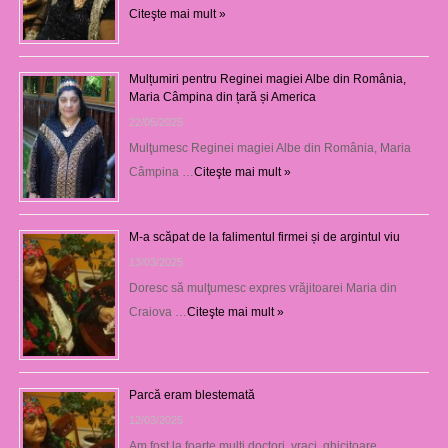
Citeşte mai mult »
Mulțumiri pentru Reginei magiei Albe din România,
Maria Câmpina din țară și America
22/05/2025
Mulţumesc Reginei magiei Albe din România, Maria
Câmpina …
Citeşte mai mult »
M-a scăpat de la falimentul firmei și de argintul viu
13/03/2025
Doresc să mulţumesc expres vrăjitoarei Maria din
Craiova …
Citeşte mai mult »
Parcă eram blestemată
12/03/2025
Am fost la foarte mulţi doctori, vraci, ghicitoare, …