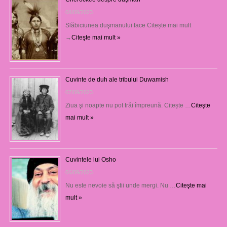
08/09/2023
Slăbiciunea duşmanului face Citește mai mult
→
Citeşte mai mult »
Cuvinte de duh ale tribului Duwamish
07/09/2023
Ziua şi noapte nu pot trăi împreună. Citește …
Citeşte
mai mult »
Cuvintele lui Osho
06/09/2023
Nu este nevoie să ştii unde mergi. Nu …
Citeşte mai
mult »