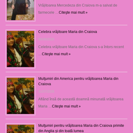
Vrăjitoarea Mercedeza din Craiova m-a salvat de
farmecele …
Citeşte mai mult »
Celebra vrăjitoare Maria din Craiova
06/08/2026
Celebra vrăjitoare Maria din Craiova s-a întors recent
…
Citeşte mai mult »
Mulţumiri din America pentru vrăjitoarea Maria din
Craiova
31/07/2026
Aflând însă de această doamnă minunată vrăjitoarea
Maria …
Citeşte mai mult »
Mulţumiri pentru vrăjitoarea Maria din Craiova primite
din Anglia și din toată lumea