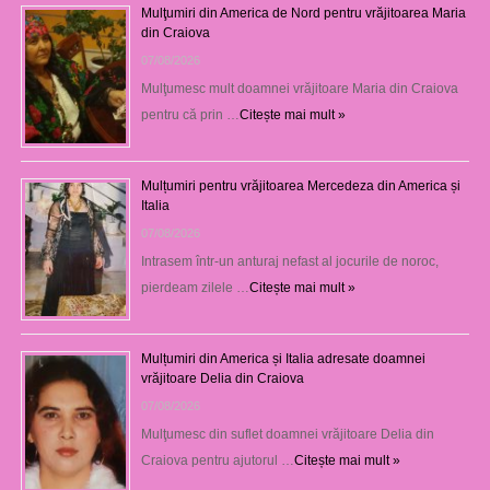
Mulţumiri din America de Nord pentru vrăjitoarea Maria
din Craiova
07/08/2026
Mulţumesc mult doamnei vrăjitoare Maria din Craiova
pentru că prin …
Citește mai mult »
Mulțumiri pentru vrăjitoarea Mercedeza din America și
Italia
07/08/2026
Intrasem într-un anturaj nefast al jocurile de noroc,
pierdeam zilele …
Citește mai mult »
Mulțumiri din America și Italia adresate doamnei
vrăjitoare Delia din Craiova
07/08/2026
Mulţumesc din suflet doamnei vrăjitoare Delia din
Craiova pentru ajutorul …
Citește mai mult »