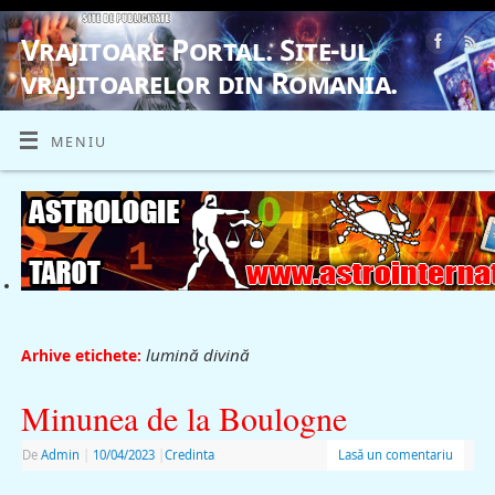
Vrajitoare Portal. Site-ul
vrajitoarelor din Romania.
VRAJITOARE, VRAJITOARELE, VRAJITOARE
MENIU
lumină divină
Arhive etichete:
Minunea de la Boulogne
De
Admin
|
10/04/2023
|
Credinta
Lasă un comentariu