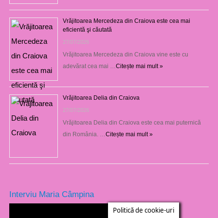
Vrăjitoarea Mercedeza din Craiova este cea mai
eficientă şi căutată
27/07/2026
Vrăjitoarea Mercedeza din Craiova vine este cu
adevărat cea mai …
Citește mai mult »
Vrăjitoarea Delia din Craiova
27/07/2026
Vrăjitoarea Delia din Craiova este cea mai puternică
din România. …
Citește mai mult »
Interviu Maria Câmpina
Politică de cookie-uri