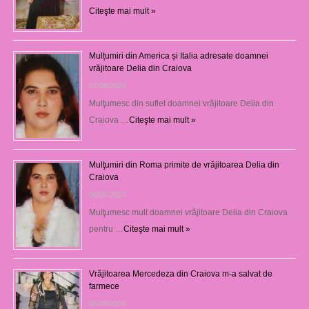
Citeşte mai mult »
Mulțumiri din America și Italia adresate doamnei
vrăjitoare Delia din Craiova
07/08/2026
Mulţumesc din suflet doamnei vrăjitoare Delia din
Craiova …
Citeşte mai mult »
Mulţumiri din Roma primite de vrăjitoarea Delia din
Craiova
06/08/2026
Mulţumesc mult doamnei vrăjitoare Delia din Craiova
pentru …
Citeşte mai mult »
Vrăjitoarea Mercedeza din Craiova m-a salvat de
farmece
06/08/2026