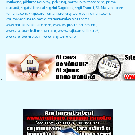
Boulogne
,
pădurea Rouvray
,
pelerinaj
,
portalulvrajitoarelor.ro
,
prima
cruciadă
,
regatul franc al regelui Dagobert
,
regii Franței
,
Sf. Ida
,
vrajitoare-
romania.com
,
vrajitoare-romania.ro
,
vrajitoareledinromania.com
,
vrajitoareonline.ro
,
www.international-witches.com/
,
www.portalulvrajitoarelor.ro
,
www.vrajitoare-online.com
,
www.vrajitoareledinromania.ro
,
www.vrajitoareonline.ro/
,
www.vrajitoarero.com
,
www.vrajitoarero.ro