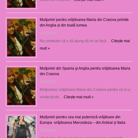
Mulţumiri pentru vrăjitoarea Maria din Craiova primite
din Anglia și din toată lumea
29/07/2026
Nu credeam că o să ajung să mi se facă …
Citește mai
mult »
Mulţumiri din Spania şi Anglia pentru vrăjitoarea Maria
din Craiova
28/07/2026
Mulţumesc vrăjitoarei Maria din Craiova pentru că m-a
vindecat de …
Citește mai mult »
Mulțumiri pentru cea mai puternică vrăjitoare din
Europa -vrăjitoarea Mercedeza – din Ardeal și Italia
23/07/2026