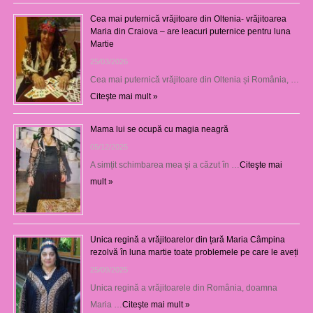
Cea mai puternică vrăjitoare din Oltenia- vrăjitoarea
Maria din Craiova – are leacuri puternice pentru luna
Martie
25/03/2026
Cea mai puternică vrăjitoare din Oltenia și România, …
Citeşte mai mult »
Mama lui se ocupă cu magia neagră
05/12/2025
A simțit schimbarea mea şi a căzut în …
Citeşte mai
mult »
Unica regină a vrăjitoarelor din țară Maria Câmpina
rezolvă în luna martie toate problemele pe care le aveți
25/09/2025
Unica regină a vrăjitoarele din România, doamna
Maria …
Citeşte mai mult »