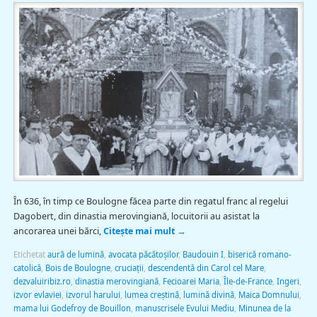
În 636, în timp ce Boulogne făcea parte din regatul franc al regelui
Dagobert, din dinastia merovingiană, locuitorii au asistat la
ancorarea unei bărci,
Citește mai mult
→
Etichetat
aură de lumină
,
avocata păcătoșilor
,
Baudouin I
,
biserică romano-
catolică
,
Bois de Boulogne
,
cruciații
,
descendentă din Carol cel Mare
,
dezvaluiribiz.ro
,
dinastia merovingiană
,
Fecioarei Maria
,
Île-de-France
,
Ingeri
,
izvor evlaviei
,
izvorul harului
,
lumea creştină
,
lumină divină
,
Maica Domnului
,
mama lui Godefroy de Bouillon
,
manuscrisele Evului Mediu
,
Minunea de la