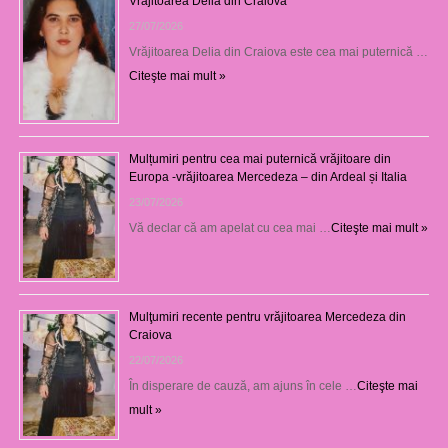
Vrăjitoarea Delia din Craiova
27/07/2026
Vrăjitoarea Delia din Craiova este cea mai puternică …
Citeşte mai mult »
Mulțumiri pentru cea mai puternică vrăjitoare din
Europa -vrăjitoarea Mercedeza – din Ardeal și Italia
23/07/2026
Vă declar că am apelat cu cea mai …
Citeşte mai mult »
Mulţumiri recente pentru vrăjitoarea Mercedeza din
Craiova
22/07/2026
În disperare de cauză, am ajuns în cele …
Citeşte mai
mult »