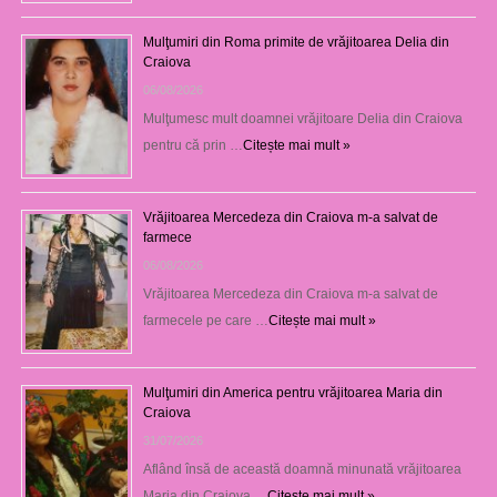
Mulţumiri din Roma primite de vrăjitoarea Delia din
Craiova
06/08/2026
Mulţumesc mult doamnei vrăjitoare Delia din Craiova
pentru că prin …
Citește mai mult »
Vrăjitoarea Mercedeza din Craiova m-a salvat de
farmece
06/08/2026
Vrăjitoarea Mercedeza din Craiova m-a salvat de
farmecele pe care …
Citește mai mult »
Mulţumiri din America pentru vrăjitoarea Maria din
Craiova
31/07/2026
Aflând însă de această doamnă minunată vrăjitoarea
Maria din Craiova …
Citește mai mult »