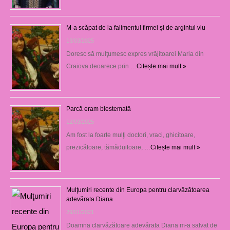
M-a scăpat de la falimentul firmei și de argintul viu
13/03/2025
Doresc să mulţumesc expres vrăjitoarei Maria din
Craiova deoarece prin …
Citește mai mult »
Parcă eram blestemată
12/03/2025
Am fost la foarte mulţi doctori, vraci, ghicitoare,
prezicătoare, tămăduitoare, …
Citește mai mult »
Mulţumiri recente din Europa pentru clarvăzătoarea
adevărata Diana
29/01/2021
Doamna clarvăzătoare adevărata Diana m-a salvat de