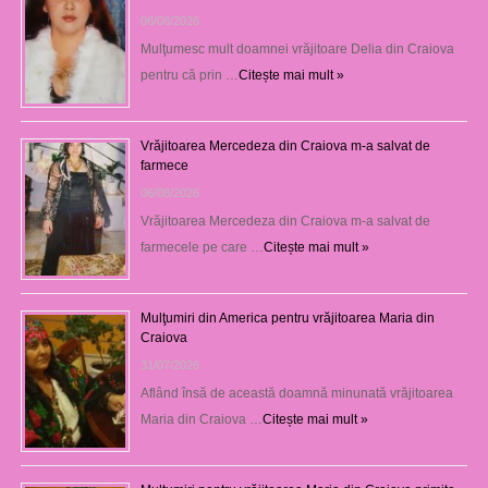
06/08/2026
Mulţumesc mult doamnei vrăjitoare Delia din Craiova
pentru că prin …
Citește mai mult »
Vrăjitoarea Mercedeza din Craiova m-a salvat de
farmece
06/08/2026
Vrăjitoarea Mercedeza din Craiova m-a salvat de
farmecele pe care …
Citește mai mult »
Mulţumiri din America pentru vrăjitoarea Maria din
Craiova
31/07/2026
Aflând însă de această doamnă minunată vrăjitoarea
Maria din Craiova …
Citește mai mult »