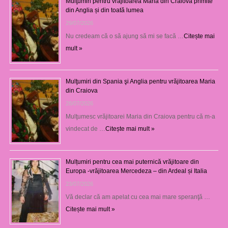
Mulţumiri pentru vrăjitoarea Maria din Craiova primite
din Anglia și din toată lumea
29/07/2026
Nu credeam că o să ajung să mi se facă …
Citește mai
mult »
Mulţumiri din Spania şi Anglia pentru vrăjitoarea Maria
din Craiova
28/07/2026
Mulţumesc vrăjitoarei Maria din Craiova pentru că m-a
vindecat de …
Citește mai mult »
Mulțumiri pentru cea mai puternică vrăjitoare din
Europa -vrăjitoarea Mercedeza – din Ardeal și Italia
23/07/2026
Vă declar că am apelat cu cea mai mare speranţă …
Citește mai mult »