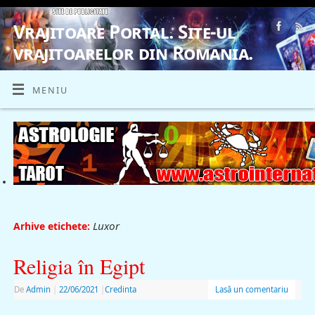
Vrajitoare Portal. Site-ul
vrajitoarelor din Romania.
VRAJITOARE, VRAJITOARELE, VRAJITOARE
MENIU
Luxor
Arhive etichete:
Religia în Egipt
De
Admin
|
22/06/2021
|
Credinta
Lasă un comentariu