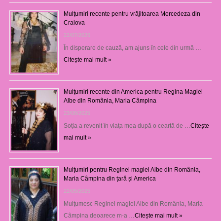
Mulţumiri recente pentru vrăjitoarea Mercedeza din
Craiova
22/07/2026
În disperare de cauză, am ajuns în cele din urmă …
Citește mai mult »
Mulţumiri recente din America pentru Regina Magiei
Albe din România, Maria Câmpina
23/08/2025
Soţia a revenit în viaţa mea după o ceartă de …
Citește
mai mult »
Mulțumiri pentru Reginei magiei Albe din România,
Maria Câmpina din țară și America
22/05/2025
Mulţumesc Reginei magiei Albe din România, Maria
Câmpina deoarece m-a …
Citește mai mult »