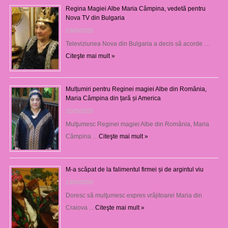
Regina Magiei Albe Maria Câmpina, vedetă pentru
Nova TV din Bulgaria
23/05/2025
Televiziunea Nova din Bulgaria a decis să acorde …
Citeşte mai mult »
Mulțumiri pentru Reginei magiei Albe din România,
Maria Câmpina din țară și America
22/05/2025
Mulţumesc Reginei magiei Albe din România, Maria
Câmpina …
Citeşte mai mult »
M-a scăpat de la falimentul firmei și de argintul viu
13/03/2025
Doresc să mulţumesc expres vrăjitoarei Maria din
Craiova …
Citeşte mai mult »