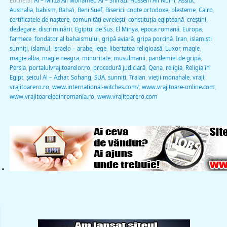
Etichetat
Al – Mirza Ali Mohamed Al – Shirazi. Hussein Ali Nurri
,
Assiut
,
Australia
,
babism
,
Baha’i
,
Beni Suef
,
Bisericii copte ortodoxe
,
blesteme
,
Cairo
,
certificatele de naştere
,
comunităţi evreieşti
,
constituţia egipteană
,
creștini
,
dezlegare
,
discriminării
,
Egiptul de Sus
,
El Minya
,
epoca romană
,
Europa
,
farmece
,
fondator al bahaismului
,
gripă aviară
,
gripa porcină
,
Iran
,
islamişti
sunniţi
,
islamul
,
israelo – arabe
,
lege
,
libertatea religioasă
,
Luxor
,
magie
,
magie alba
,
magie neagra
,
minoritate
,
musulmanii
,
pandemiei de gripă
,
Persia
,
portalulvrajitoarelor.ro
,
procedură judiciară
,
Qena
,
religia
,
Religia în
Egipt
,
şeicul Al – Azhar
,
Sohang
,
SUA
,
sunniţi
,
Traian
,
vieţii monahale
,
vraji
,
vrajitoarero.ro
,
www.international-witches.com/
,
www.vrajitoare-online.com
,
www.vrajitoareledinromania.ro
,
www.vrajitoarero.com