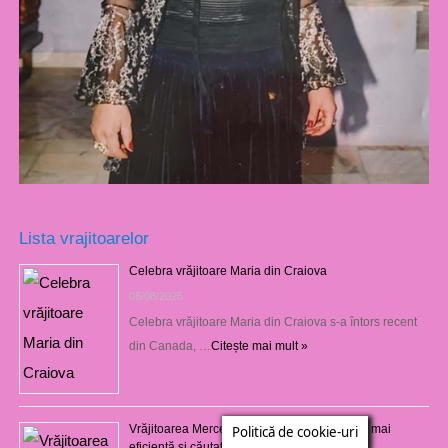
Lista vrajitoarelor
Celebra vrăjitoare Maria din Craiova
06/08/2026
Celebra vrăjitoare Maria din Craiova s-a întors recent
din Canada, …
Citește mai mult »
Vrăjitoarea Mercedeza din Craiova este cea mai
Politică de cookie-uri
eficientă şi căutată