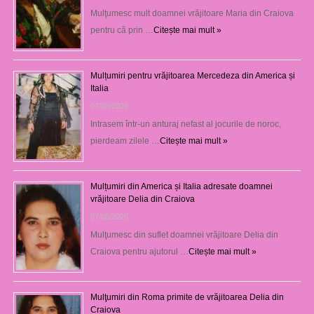
Mulţumesc mult doamnei vrăjitoare Maria din Craiova
pentru că prin …
Citește mai mult »
Mulțumiri pentru vrăjitoarea Mercedeza din America și
Italia
07/08/2026
Intrasem într-un anturaj nefast al jocurile de noroc,
pierdeam zilele …
Citește mai mult »
Mulțumiri din America și Italia adresate doamnei
vrăjitoare Delia din Craiova
07/08/2026
Mulţumesc din suflet doamnei vrăjitoare Delia din
Craiova pentru ajutorul …
Citește mai mult »
Mulţumiri din Roma primite de vrăjitoarea Delia din
Craiova