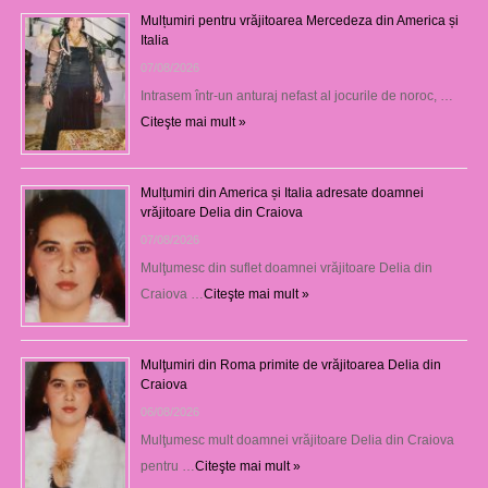
Mulțumiri pentru vrăjitoarea Mercedeza din America și
Italia
07/08/2026
Intrasem într-un anturaj nefast al jocurile de noroc, …
Citeşte mai mult »
Mulțumiri din America și Italia adresate doamnei
vrăjitoare Delia din Craiova
07/08/2026
Mulţumesc din suflet doamnei vrăjitoare Delia din
Craiova …
Citeşte mai mult »
Mulţumiri din Roma primite de vrăjitoarea Delia din
Craiova
06/08/2026
Mulţumesc mult doamnei vrăjitoare Delia din Craiova
pentru …
Citeşte mai mult »