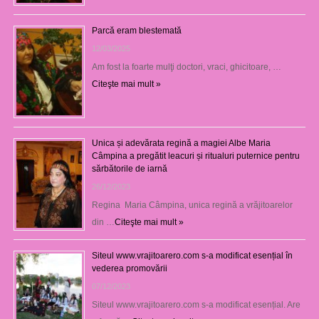
Parcă eram blestemată
12/03/2025
Am fost la foarte mulţi doctori, vraci, ghicitoare, …
Citeşte mai mult »
Unica și adevărata regină a magiei Albe Maria
Câmpina a pregătit leacuri și ritualuri puternice pentru
sărbătorile de iarnă
26/12/2023
Regina Maria Câmpina, unica regină a vrăjitoarelor
din …
Citeşte mai mult »
Siteul www.vrajitoarero.com s-a modificat esențial în
vederea promovării
07/12/2023
Siteul www.vrajitoarero.com s-a modificat esențial. Are