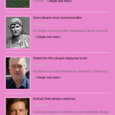
o formă …
Citeşte mai mult »
Syrus despre omul nerecunoscător
11/09/2023
Un singur nerecunoscător dăunează Citește mai mult
→
Citeşte mai mult »
Robert De Niro despre răspunsul la tot
10/09/2023
Nu trebuie să aveți întotdeauna răspunsul Citește mai
…
Citeşte mai mult »
Eckhart Tolle despre nefericire
09/09/2023
Cauza principală a nefericirii nu este niciodată situaţia