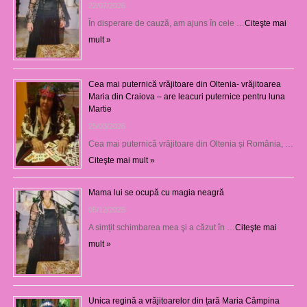
22/07/2026
În disperare de cauză, am ajuns în cele …
Citeşte mai
mult »
Cea mai puternică vrăjitoare din Oltenia- vrăjitoarea
Maria din Craiova – are leacuri puternice pentru luna
Martie
25/03/2026
Cea mai puternică vrăjitoare din Oltenia și România, …
Citeşte mai mult »
Mama lui se ocupă cu magia neagră
05/12/2025
A simțit schimbarea mea şi a căzut în …
Citeşte mai
mult »
Unica regină a vrăjitoarelor din țară Maria Câmpina