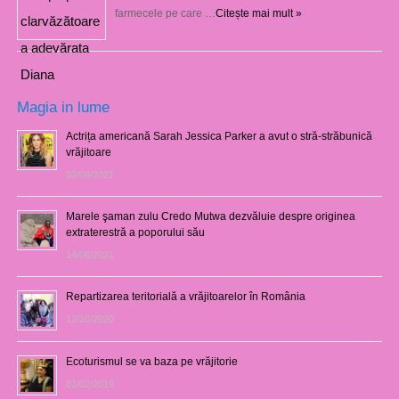
farmecele pe care …
Citește mai mult »
Magia in lume
Actrița americană Sarah Jessica Parker a avut o stră-străbunică
vrăjitoare
03/08/2021
Marele şaman zulu Credo Mutwa dezvăluie despre originea
extraterestră a poporului său
14/06/2021
Repartizarea teritorială a vrăjitoarelor în România
12/10/2020
Ecoturismul se va baza pe vrăjitorie
01/02/2019