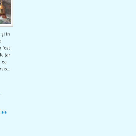
 şi în
a
a fost
le (ar
i ea
arsis…
ş
,
lele