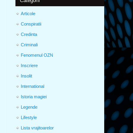
Categorii
Articole
Conspiratii
Credinta
Criminali
Fenomenul OZN
Inscriere
Insolit
International
Istoria magiei
Legende
Lifestyle
Lista vrajitoarelor