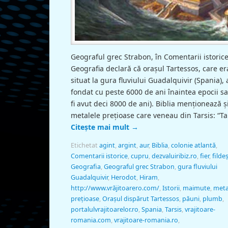
Geograful grec Strabon, în Comentarii istorice
Geografia declară că oraşul Tartessos, care er
situat la gura fluviului Guadalquivir (Spania), 
fondat cu peste 6000 de ani înaintea epocii sa
fi avut deci 8000 de ani). Biblia menţionează ş
metalele preţioase care veneau din Tarsis: “T
Citește mai mult
→
Etichetat
agint
,
argint
,
aur
,
Biblia
,
colonie atlantă
,
Comentarii istorice
,
cupru
,
dezvaluiribiz.ro
,
fier
,
filde
Geografia
,
Geograful grec Strabon
,
gura fluviului
Guadalquivir
,
Herodot
,
Hiram
,
http://www.vrăjitoarero.com/
,
Istorii
,
maimute
,
meta
preţioase
,
Oraşul dispărut Tartessos
,
păuni
,
plumb
,
portalulvrajitoarelor.ro
,
Spania
,
Tarsis
,
vrajitoare-
romania.com
,
vrajitoare-romania.ro
,