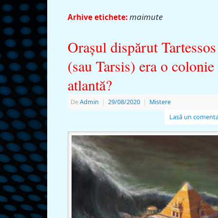
maimute
Arhive etichete:
Oraşul dispărut Tartessos
(sau Tarsis) era o colonie
atlantă?
De
Admin
|
29/08/2020
|
Mistere
Lasă un comenta