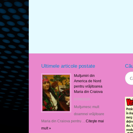
Ultimele articole postate
Cău
Mulţumiri din
America de Nord
pentru vrăjitoarea
Maria din Craiova
07/08/2026
Mulţumesc mult
doamnei vrăjitoare
Maria din Craiova pentru …
Citeşte mai
mult »