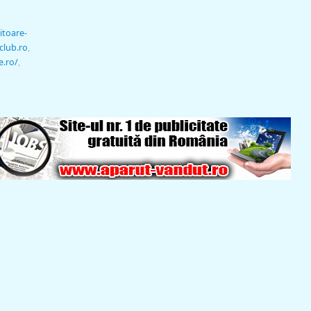
itoare-
club.ro
,
e.ro/
,