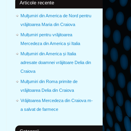
Articole recente
Mulţumiri din America de Nord pentru
vrăjitoarea Maria din Craiova
Mulțumiri pentru vrăjitoarea
Mercedeza din America și Italia
Mulțumiri din America și Italia
adresate doamnei vrăjitoare Delia din
Craiova
Mulţumiri din Roma primite de
vrăjitoarea Delia din Craiova
Vrăjitoarea Mercedeza din Craiova m-
a salvat de farmece