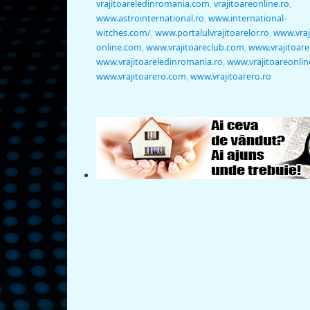
vrajitoareledinromania.com
,
vrajitoareonline.ro
,
www.astrointernational.ro
,
www.international-
witches.com/
,
www.portalulvrajitoarelor.ro
,
www.vraj
online.com
,
www.vrajitoareclub.com
,
www.vrajitoare
www.vrajitoareledinromania.ro
,
www.vrajitoareonlin
www.vrajitoarero.com
,
www.vrajitoarero.ro