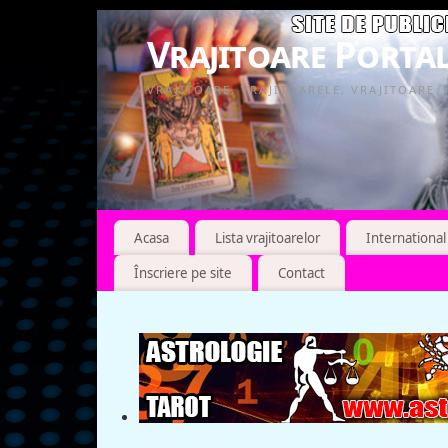
Vrajitoare Portal
VRAJITOARE, VRAJITOARELE, VRAJITOARE
Acasa
Lista vrajitoarelor
International
Înscriere pe site
Contact