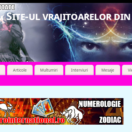
. Site-ul vrajitoarelor di
Articole
Multumiri
Interviuri
Mesaje
V