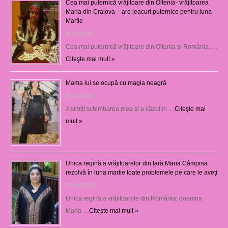
Cea mai puternică vrăjitoare din Oltenia- vrăjitoarea
Maria din Craiova – are leacuri puternice pentru luna
Martie
25/03/2026
Cea mai puternică vrăjitoare din Oltenia și România, …
Citeşte mai mult »
Mama lui se ocupă cu magia neagră
05/12/2025
A simțit schimbarea mea şi a căzut în …
Citeşte mai
mult »
Unica regină a vrăjitoarelor din țară Maria Câmpina
rezolvă în luna martie toate problemele pe care le aveți
25/09/2025
Unica regină a vrăjitoarele din România, doamna
Maria …
Citeşte mai mult »