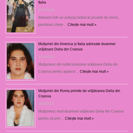
Italia
07/08/2026
Intrasem într-un anturaj nefast al jocurile de noroc,
pierdeam zilele …
Citește mai mult »
Mulțumiri din America și Italia adresate doamnei
vrăjitoare Delia din Craiova
07/08/2026
Mulţumesc din suflet doamnei vrăjitoare Delia din
Craiova pentru ajutorul …
Citește mai mult »
Mulţumiri din Roma primite de vrăjitoarea Delia din
Craiova
06/08/2026
Mulţumesc mult doamnei vrăjitoare Delia din Craiova
pentru că prin …
Citește mai mult »