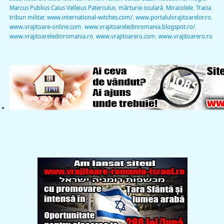
Marcus Publius Caius Velleius Paterculus
,
mărturie oculară
,
Miracolele
,
Tracia
,
tribun militar
,
www.international-witches.com/
,
www.portalulvrajitoarelor.ro
,
www.vrajitoare-online.com
,
www.vrajitoareledinromania.blogspot.ro/
,
www.vrajitoareledinromania.ro
,
www.vrajitoarero.com
,
www.vrajitoarero.ro