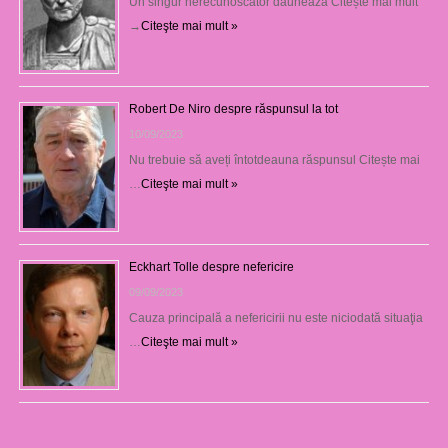
Un singur nerecunoscător dăunează Citește mai mult
→
Citeşte mai mult »
Robert De Niro despre răspunsul la tot
10/09/2023
Nu trebuie să aveți întotdeauna răspunsul Citește mai
…
Citeşte mai mult »
Eckhart Tolle despre nefericire
09/09/2023
Cauza principală a nefericirii nu este niciodată situaţia
…
Citeşte mai mult »