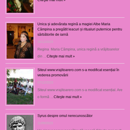
Unica și adevărata regină a magiei Albe Maria
Câmpina a pregătit leacuri și ritualuri puternice pentru
sărbătorile de iarnă
26/12/2023
Regina Maria Câmpina, unica regină a vrăjitoarelor
din …
Citeşte mai mult »
Siteul www.vrajitoarero.com s-a modificat esențial în
vederea promovării
07/12/2023
Siteul www.vrajitoarero.com s-a modificat esențial. Are
o formă …
Citeşte mai mult »
Syrus despre omul nerecunoscător
11/09/2023