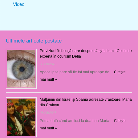
Video
Ultimele articole postate
Previziuni înfricoșătoare despre sfârșitul lumii făcute de
experta în ocultism Delia
08/08/2026
Apocalipsa pare să fie tot mai aproape de …
Citeşte
mai mult »
Mulţumiri din Israel şi Spania adresate vrăjitoarei Maria
din Craiova
08/08/2026
Prima dată când am fost la doamna Maria …
Citeşte
mai mult »