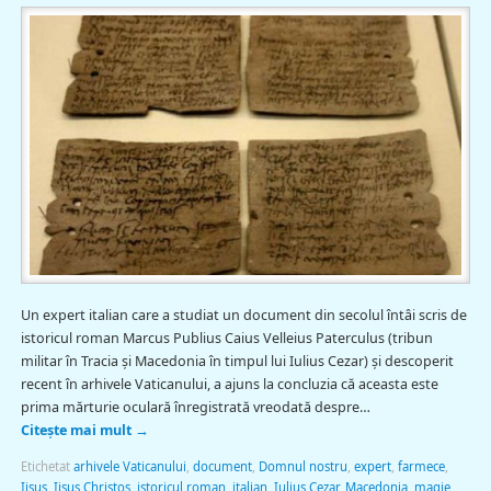
Un expert italian care a studiat un document din secolul întâi scris de
istoricul roman Marcus Publius Caius Velleius Paterculus (tribun
militar în Tracia şi Macedonia în timpul lui Iulius Cezar) şi descoperit
recent în arhivele Vaticanului, a ajuns la concluzia că aceasta este
prima mărturie oculară înregistrată vreodată despre…
Citește mai mult
→
Etichetat
arhivele Vaticanului
,
document
,
Domnul nostru
,
expert
,
farmece
,
Iisus
,
Iisus Christos
,
istoricul roman
,
italian
,
Iulius Cezar
,
Macedonia
,
magie
,