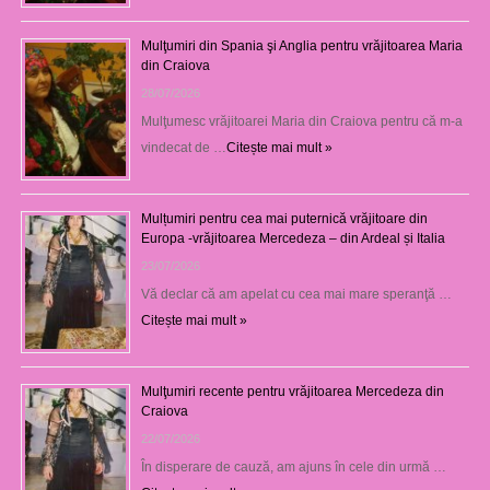
Mulţumiri din Spania şi Anglia pentru vrăjitoarea Maria
din Craiova
28/07/2026
Mulţumesc vrăjitoarei Maria din Craiova pentru că m-a
vindecat de …
Citește mai mult »
Mulțumiri pentru cea mai puternică vrăjitoare din
Europa -vrăjitoarea Mercedeza – din Ardeal și Italia
23/07/2026
Vă declar că am apelat cu cea mai mare speranţă …
Citește mai mult »
Mulţumiri recente pentru vrăjitoarea Mercedeza din
Craiova
22/07/2026
În disperare de cauză, am ajuns în cele din urmă …