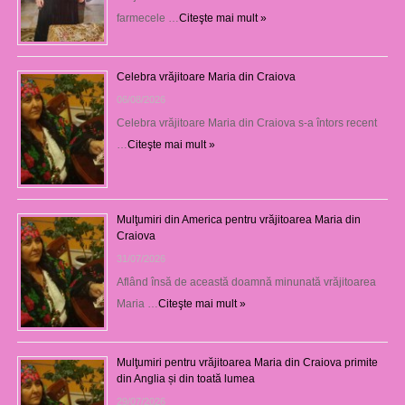
farmecele …
Citeşte mai mult »
Celebra vrăjitoare Maria din Craiova
06/08/2026
Celebra vrăjitoare Maria din Craiova s-a întors recent
…
Citeşte mai mult »
Mulţumiri din America pentru vrăjitoarea Maria din
Craiova
31/07/2026
Aflând însă de această doamnă minunată vrăjitoarea
Maria …
Citeşte mai mult »
Mulţumiri pentru vrăjitoarea Maria din Craiova primite
din Anglia și din toată lumea
29/07/2026