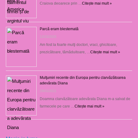
Craiova deoarece prin …
Citește mai mult »
Parcă eram blestemată
12/03/2025
Am fost la foarte mulţi doctori, vraci, ghicitoare,
prezicătoare, tămăduitoare, …
Citește mai mult »
Mulţumiri recente din Europa pentru clarvăzătoarea
adevărata Diana
29/01/2021
Doamna clarvăzătoare adevărata Diana m-a salvat de
farmecele pe care …
Citește mai mult »