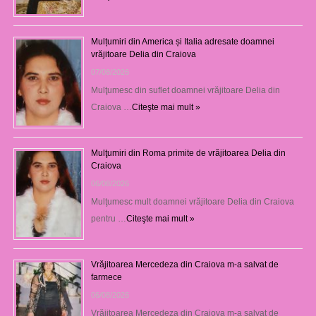
Mulțumiri din America și Italia adresate doamnei
vrăjitoare Delia din Craiova
07/08/2026
Mulţumesc din suflet doamnei vrăjitoare Delia din
Craiova …
Citeşte mai mult »
Mulţumiri din Roma primite de vrăjitoarea Delia din
Craiova
06/08/2026
Mulţumesc mult doamnei vrăjitoare Delia din Craiova
pentru …
Citeşte mai mult »
Vrăjitoarea Mercedeza din Craiova m-a salvat de
farmece
06/08/2026
Vrăjitoarea Mercedeza din Craiova m-a salvat de