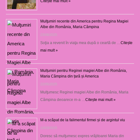
Citește mai mult »
Mulţumiri recente din America pentru Regina Magiei
Albe din România, Maria Câmpina
23/08/2025
Soţia a revenit în viaţa mea după o ceartă de …
Citește
mai mult »
Mulțumiri pentru Reginei magiei Albe din România,
Maria Câmpina din țară și America
22/05/2025
Mulţumesc Reginei magiei Albe din România, Maria
Câmpina deoarece m-a …
Citește mai mult »
M-a scăpat de la falimentul firmei și de argintul viu
13/03/2025
Doresc să mulţumesc expres vrăjitoarei Maria din