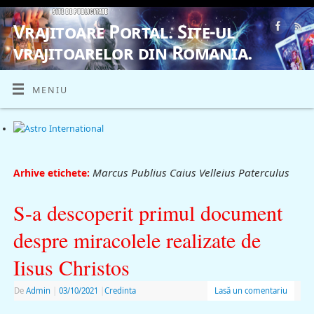
Vrajitoare Portal. Site-ul
vrajitoarelor din Romania.
VRAJITOARE, VRAJITOARELE, VRAJITOARE
MENIU
Marcus Publius Caius Velleius Paterculus
Arhive etichete:
S-a descoperit primul document
despre miracolele realizate de
Iisus Christos
De
Admin
|
03/10/2021
|
Credinta
Lasă un comentariu