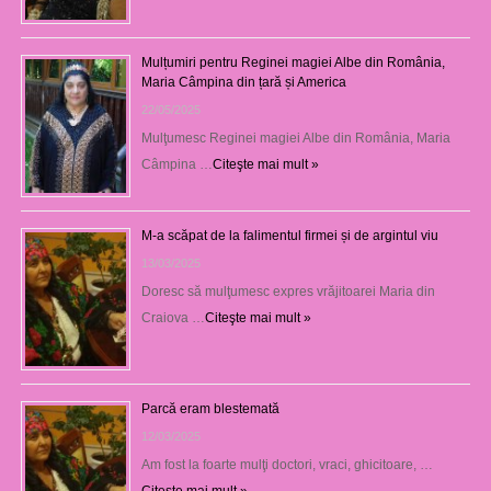
Mulțumiri pentru Reginei magiei Albe din România,
Maria Câmpina din țară și America
22/05/2025
Mulţumesc Reginei magiei Albe din România, Maria
Câmpina …
Citeşte mai mult »
M-a scăpat de la falimentul firmei și de argintul viu
13/03/2025
Doresc să mulţumesc expres vrăjitoarei Maria din
Craiova …
Citeşte mai mult »
Parcă eram blestemată
12/03/2025
Am fost la foarte mulţi doctori, vraci, ghicitoare, …
Citeşte mai mult »