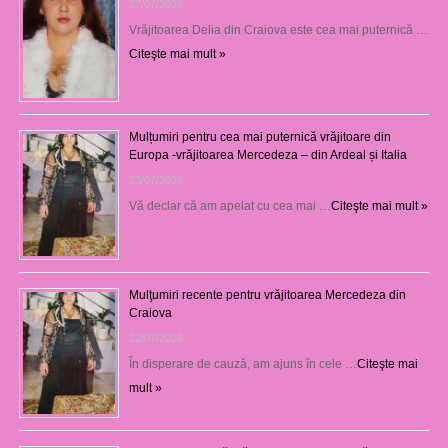
27/07/2026
Vrăjitoarea Delia din Craiova este cea mai puternică …
Citeşte mai mult »
Mulțumiri pentru cea mai puternică vrăjitoare din
Europa -vrăjitoarea Mercedeza – din Ardeal și Italia
23/07/2026
Vă declar că am apelat cu cea mai …
Citeşte mai mult »
Mulţumiri recente pentru vrăjitoarea Mercedeza din
Craiova
22/07/2026
În disperare de cauză, am ajuns în cele …
Citeşte mai
mult »