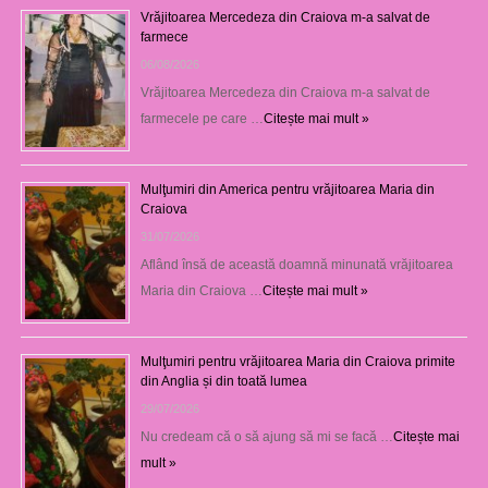
Vrăjitoarea Mercedeza din Craiova m-a salvat de
farmece
06/08/2026
Vrăjitoarea Mercedeza din Craiova m-a salvat de
farmecele pe care …
Citește mai mult »
Mulţumiri din America pentru vrăjitoarea Maria din
Craiova
31/07/2026
Aflând însă de această doamnă minunată vrăjitoarea
Maria din Craiova …
Citește mai mult »
Mulţumiri pentru vrăjitoarea Maria din Craiova primite
din Anglia și din toată lumea
29/07/2026
Nu credeam că o să ajung să mi se facă …
Citește mai
mult »