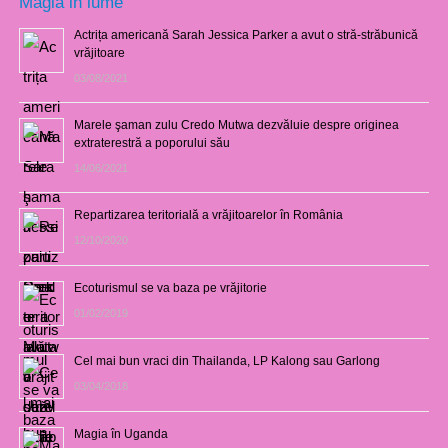
Magia in lume
Actrița americană Sarah Jessica Parker a avut o stră-străbunică
vrăjitoare
03/08/2021
Marele şaman zulu Credo Mutwa dezvăluie despre originea
extraterestră a poporului său
14/06/2021
Repartizarea teritorială a vrăjitoarelor în România
12/10/2020
Ecoturismul se va baza pe vrăjitorie
01/02/2019
Cel mai bun vraci din Thailanda, LP Kalong sau Garlong
03/04/2018
Magia în Uganda