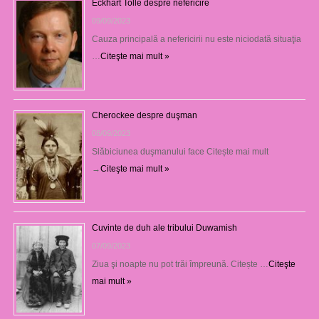
Eckhart Tolle despre nefericire
09/09/2023
Cauza principală a nefericirii nu este niciodată situaţia
…
Citeşte mai mult »
Cherockee despre duşman
08/09/2023
Slăbiciunea duşmanului face Citește mai mult
→
Citeşte mai mult »
Cuvinte de duh ale tribului Duwamish
07/09/2023
Ziua şi noapte nu pot trăi împreună. Citește …
Citeşte
mai mult »