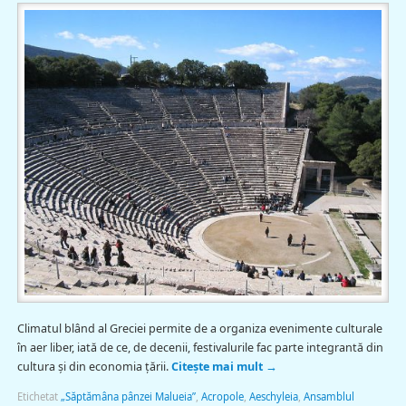
Climatul blând al Greciei permite de a organiza evenimente culturale
în aer liber, iată de ce, de decenii, festivalurile fac parte integrantă din
cultura şi din economia ţării.
Citește mai mult
→
Etichetat
„Săptămâna pânzei Malueia”
,
Acropole
,
Aeschyleia
,
Ansamblul