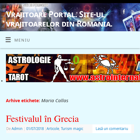
Vrajitoare Portal. Site-ul
vrajitoarelor din Romania.
VRAJITOARE, VRAJITOARELE, VRAJITOARE
MENIU
Maria Callas
Arhive etichete:
Festivalul în Grecia
De
Admin
|
01/07/2018
|
Articole
,
Turism magic
Lasă un comentariu