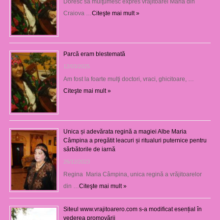
Doresc să mulţumesc expres vrăjitoarei Maria din
Craiova …
Citeşte mai mult »
Parcă eram blestemată
12/03/2025
Am fost la foarte mulţi doctori, vraci, ghicitoare, …
Citeşte mai mult »
Unica și adevărata regină a magiei Albe Maria
Câmpina a pregătit leacuri și ritualuri puternice pentru
sărbătorile de iarnă
26/12/2023
Regina Maria Câmpina, unica regină a vrăjitoarelor
din …
Citeşte mai mult »
Siteul www.vrajitoarero.com s-a modificat esențial în
vederea promovării