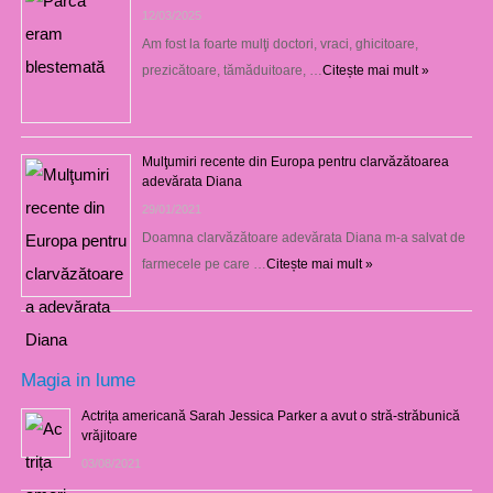
12/03/2025
Am fost la foarte mulţi doctori, vraci, ghicitoare,
prezicătoare, tămăduitoare, …
Citește mai mult »
Mulţumiri recente din Europa pentru clarvăzătoarea
adevărata Diana
29/01/2021
Doamna clarvăzătoare adevărata Diana m-a salvat de
farmecele pe care …
Citește mai mult »
Magia in lume
Actrița americană Sarah Jessica Parker a avut o stră-străbunică
vrăjitoare
03/08/2021