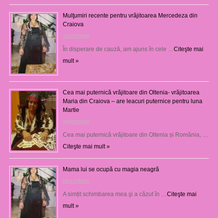
Mulţumiri recente pentru vrăjitoarea Mercedeza din
Craiova
22/07/2026
În disperare de cauză, am ajuns în cele …
Citeşte mai
mult »
Cea mai puternică vrăjitoare din Oltenia- vrăjitoarea
Maria din Craiova – are leacuri puternice pentru luna
Martie
25/03/2026
Cea mai puternică vrăjitoare din Oltenia și România, …
Citeşte mai mult »
Mama lui se ocupă cu magia neagră
05/12/2025
A simțit schimbarea mea şi a căzut în …
Citeşte mai
mult »