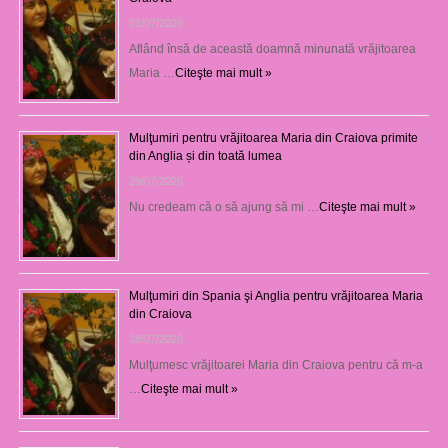
31/07/2026
Aflând însă de această doamnă minunată vrăjitoarea
Maria …
Citeşte mai mult »
Mulţumiri pentru vrăjitoarea Maria din Craiova primite
din Anglia și din toată lumea
29/07/2026
Nu credeam că o să ajung să mi …
Citeşte mai mult »
Mulţumiri din Spania şi Anglia pentru vrăjitoarea Maria
din Craiova
28/07/2026
Mulţumesc vrăjitoarei Maria din Craiova pentru că m-a
…
Citeşte mai mult »