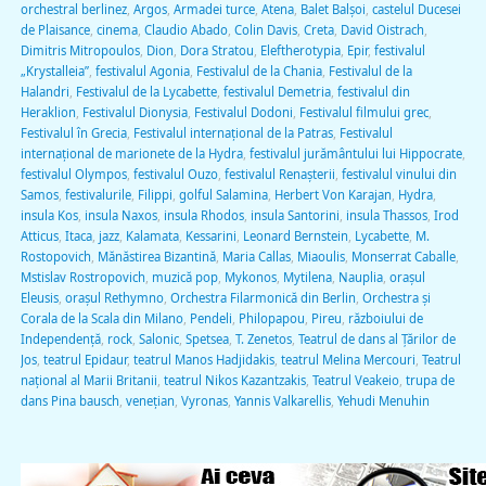
orchestral berlinez
,
Argos
,
Armadei turce
,
Atena
,
Balet Balşoi
,
castelul Ducesei
de Plaisance
,
cinema
,
Claudio Abado
,
Colin Davis
,
Creta
,
David Oistrach
,
Dimitris Mitropoulos
,
Dion
,
Dora Stratou
,
Eleftherotypia
,
Epir
,
festivalul
„Krystalleia”
,
festivalul Agonia
,
Festivalul de la Chania
,
Festivalul de la
Halandri
,
Festivalul de la Lycabette
,
festivalul Demetria
,
festivalul din
Heraklion
,
Festivalul Dionysia
,
Festivalul Dodoni
,
Festivalul filmului grec
,
Festivalul în Grecia
,
Festivalul internaţional de la Patras
,
Festivalul
internaţional de marionete de la Hydra
,
festivalul jurământului lui Hippocrate
,
festivalul Olympos
,
festivalul Ouzo
,
festivalul Renaşterii
,
festivalul vinului din
Samos
,
festivalurile
,
Filippi
,
golful Salamina
,
Herbert Von Karajan
,
Hydra
,
insula Kos
,
insula Naxos
,
insula Rhodos
,
insula Santorini
,
insula Thassos
,
Irod
Atticus
,
Itaca
,
jazz
,
Kalamata
,
Kessarini
,
Leonard Bernstein
,
Lycabette
,
M.
Rostopovich
,
Mănăstirea Bizantină
,
Maria Callas
,
Miaoulis
,
Monserrat Caballe
,
Mstislav Rostropovich
,
muzică pop
,
Mykonos
,
Mytilena
,
Nauplia
,
oraşul
Eleusis
,
oraşul Rethymno
,
Orchestra Filarmonică din Berlin
,
Orchestra şi
Corala de la Scala din Milano
,
Pendeli
,
Philopapou
,
Pireu
,
războiului de
Independenţă
,
rock
,
Salonic
,
Spetsea
,
T. Zenetos
,
Teatrul de dans al Ţărilor de
Jos
,
teatrul Epidaur
,
teatrul Manos Hadjidakis
,
teatrul Melina Mercouri
,
Teatrul
naţional al Marii Britanii
,
teatrul Nikos Kazantzakis
,
Teatrul Veakeio
,
trupa de
dans Pina bausch
,
veneţian
,
Vyronas
,
Yannis Valkarellis
,
Yehudi Menuhin