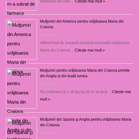
farmecele pe care …
Citește mai mult »
Mulţumiri din America pentru vrăjitoarea Maria din
Craiova
31/07/2026
Aflând însă de această doamnă minunată vrăjitoarea
Maria din Craiova …
Citește mai mult »
Mulţumiri pentru vrăjitoarea Maria din Craiova primite
din Anglia și din toată lumea
29/07/2026
Nu credeam că o să ajung să mi se facă …
Citește mai
mult »
Mulţumiri din Spania şi Anglia pentru vrăjitoarea Maria
din Craiova
28/07/2026