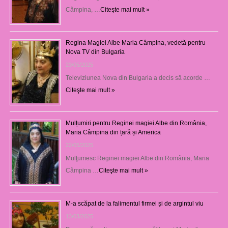
Câmpina, …
Citeşte mai mult »
Regina Magiei Albe Maria Câmpina, vedetă pentru
Nova TV din Bulgaria
23/05/2025
Televiziunea Nova din Bulgaria a decis să acorde …
Citeşte mai mult »
Mulțumiri pentru Reginei magiei Albe din România,
Maria Câmpina din țară și America
22/05/2025
Mulţumesc Reginei magiei Albe din România, Maria
Câmpina …
Citeşte mai mult »
M-a scăpat de la falimentul firmei și de argintul viu
13/03/2025