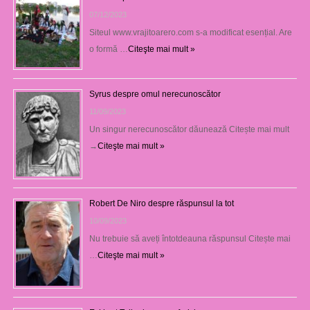
07/12/2023
Siteul www.vrajitoarero.com s-a modificat esențial. Are
o formă …
Citeşte mai mult »
Syrus despre omul nerecunoscător
11/09/2023
Un singur nerecunoscător dăunează Citește mai mult
→
Citeşte mai mult »
Robert De Niro despre răspunsul la tot
10/09/2023
Nu trebuie să aveți întotdeauna răspunsul Citește mai
…
Citeşte mai mult »