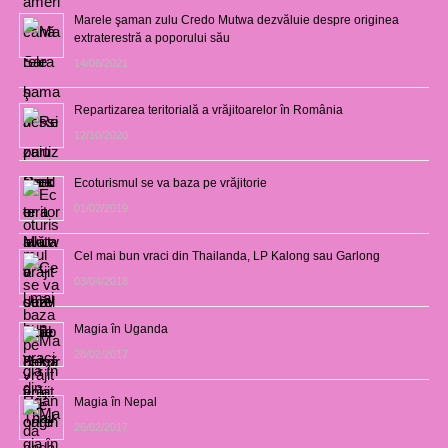
Marele şaman zulu Credo Mutwa dezvăluie despre originea
extraterestră a poporului său
14/06/2021
Repartizarea teritorială a vrăjitoarelor în România
12/10/2020
Ecoturismul se va baza pe vrăjitorie
01/02/2019
Cel mai bun vraci din Thailanda, LP Kalong sau Garlong
03/04/2018
Magia în Uganda
28/02/2017
Magia în Nepal
26/02/2017