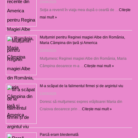
23/08/2025
Soţia a revenit în viaţa mea după o ceartă de …
Citește
mai mult »
Mulțumiri pentru Reginei magiei Albe din România,
Maria Câmpina din țară și America
22/05/2025
Mulţumesc Reginei magiei Albe din România, Maria
Câmpina deoarece m-a …
Citește mai mult »
M-a scăpat de la falimentul firmei și de argintul viu
13/03/2025
Doresc să mulţumesc expres vrăjitoarei Maria din
Craiova deoarece prin …
Citește mai mult »
Parcă eram blestemată