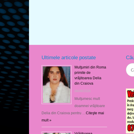
Ultimele articole postate
Cău
Mulţumiri din Roma
primite de
vrăjitoarea Delia
din Craiova
06/08/2026
Mulţumesc mult
doamnei vrăjitoare
Delia din Craiova pentru …
Citeşte mai
mult »
Vrăjitoarea