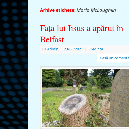
Maria McLoughlin
Arhive etichete:
Faţa lui Iisus a apărut în
Belfast
De
Admin
|
23/06/2021
|
Credinta
Lasă un comenta