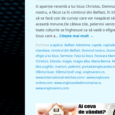
O apariţie recentă a lui Iisus Christos, Domnu
nostru, a făcut ca în cimitirul din Belfast, în I
să se facă cozi de curioşi care vor neapărat s
această minune.De câteva zile, pelerinii veniţi
toate colţurile se înghesuie ca să vadă o efigie
Iisus care a…
Citește mai mult
→
Etichetat
a apărut
,
Belfast
,
blesteme
,
capele
,
capitale
irlandeze
,
cimitirul din Belfast
,
Domnul nostru
,
Dumn
efigie a lui Iisus
,
farmece
,
Faţa lui Iisus
,
Fecioara Mari
Christos
,
Irlanda
,
magie
,
magie alba
,
Maria Beirne
,
M
McLoughlin
,
martori
,
pelerinii
,
portalulvrajitoarelor.r
Sfântul Ioan
,
Sfântul Iosif
,
vraji
,
vrajitoarero.ro
,
www.international-witches.com/
,
www.vrajitoare-
online.com
,
www.vrajitoareledinromania.ro
,
www.vrajitoarero.com