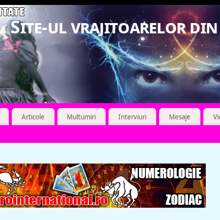
. Site-ul vrajitoarelor di
Articole
Multumiri
Interviuri
Mesaje
V