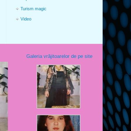
Turism magic
Video
Galeria vrăjitoarelor de pe site