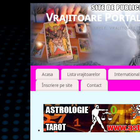
Vrajitoare Portal
VRAJITOARE, VRAJITOARELE, VRAJITOARE
Acasa
Lista vrajitoarelor
International
Înscriere pe site
Contact