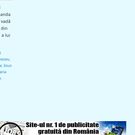
l
rlanda
ă vadă
 din
 a lui
i
ezeu
,
a
,
Iisus
aria
o
,