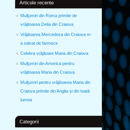
Articole recente
Mulţumiri din Roma primite de
vrăjitoarea Delia din Craiova
Vrăjitoarea Mercedeza din Craiova m-
a salvat de farmece
Celebra vrăjitoare Maria din Craiova
Mulţumiri din America pentru
vrăjitoarea Maria din Craiova
Mulţumiri pentru vrăjitoarea Maria din
Craiova primite din Anglia și din toată
lumea
Categorii