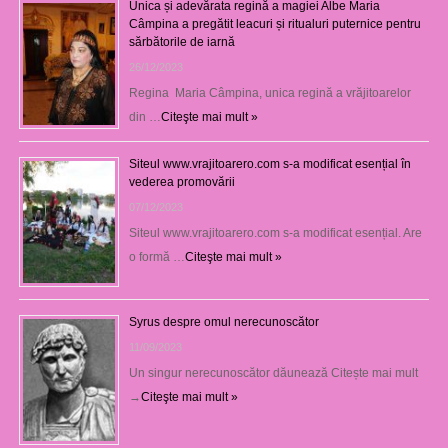
Unica și adevărata regină a magiei Albe Maria
Câmpina a pregătit leacuri și ritualuri puternice pentru
sărbătorile de iarnă
26/12/2023
Regina Maria Câmpina, unica regină a vrăjitoarelor
din …
Citeşte mai mult »
Siteul www.vrajitoarero.com s-a modificat esențial în
vederea promovării
07/12/2023
Siteul www.vrajitoarero.com s-a modificat esențial. Are
o formă …
Citeşte mai mult »
Syrus despre omul nerecunoscător
11/09/2023
Un singur nerecunoscător dăunează Citește mai mult
→
Citeşte mai mult »