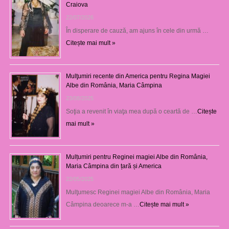
Craiova
22/07/2026
În disperare de cauză, am ajuns în cele din urmă …
Citește mai mult »
Mulţumiri recente din America pentru Regina Magiei
Albe din România, Maria Câmpina
23/08/2025
Soţia a revenit în viaţa mea după o ceartă de …
Citește
mai mult »
Mulțumiri pentru Reginei magiei Albe din România,
Maria Câmpina din țară și America
22/05/2025
Mulţumesc Reginei magiei Albe din România, Maria
Câmpina deoarece m-a …
Citește mai mult »