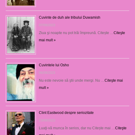
Cuvinte de duh ale tribului Duwamish
07/09/2023
Ziua şi noapte nu pot trăi împreună. Citește …
Citeşte
mai mult »
Cuvintele lui Osho
06/09/2023
Nu este nevoie să ştii unde mergi. Nu …
Citeşte mai
mult »
Clint Eastwood despre seriozitate
23/08/2023
Luaţi-vă munca în serios, dar nu Citește mai …
Citeşte