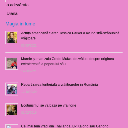
Magia in lume
Actrița americană Sarah Jessica Parker a avut o stră-străbunică
vrăjitoare
03/08/2021
Marele şaman zulu Credo Mutwa dezvăluie despre originea
extraterestră a poporului său
14/06/2021
Repartizarea teritorială a vrăjitoarelor în România
12/10/2020
Ecoturismul se va baza pe vrăjitorie
01/02/2019
Cel mai bun vraci din Thailanda, LP Kalong sau Garlong