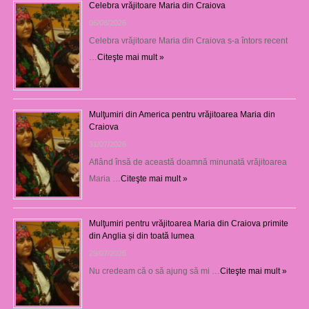
Celebra vrăjitoare Maria din Craiova
06/08/2026
Celebra vrăjitoare Maria din Craiova s-a întors recent
…
Citeşte mai mult »
Mulţumiri din America pentru vrăjitoarea Maria din
Craiova
31/07/2026
Aflând însă de această doamnă minunată vrăjitoarea
Maria …
Citeşte mai mult »
Mulţumiri pentru vrăjitoarea Maria din Craiova primite
din Anglia și din toată lumea
29/07/2026
Nu credeam că o să ajung să mi …
Citeşte mai mult »