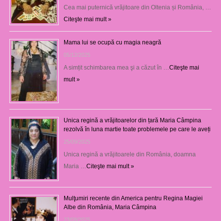
Cea mai puternică vrăjitoare din Oltenia și România, …
Citeşte mai mult »
Mama lui se ocupă cu magia neagră
05/12/2025
A simțit schimbarea mea şi a căzut în …
Citeşte mai
mult »
Unica regină a vrăjitoarelor din țară Maria Câmpina
rezolvă în luna martie toate problemele pe care le aveți
25/09/2025
Unica regină a vrăjitoarele din România, doamna
Maria …
Citeşte mai mult »
Mulţumiri recente din America pentru Regina Magiei
Albe din România, Maria Câmpina
23/08/2025