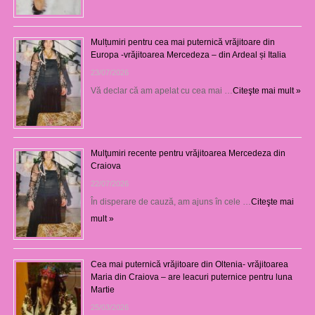
Mulțumiri pentru cea mai puternică vrăjitoare din
Europa -vrăjitoarea Mercedeza – din Ardeal și Italia
23/07/2026
Vă declar că am apelat cu cea mai …
Citeşte mai mult »
Mulţumiri recente pentru vrăjitoarea Mercedeza din
Craiova
22/07/2026
În disperare de cauză, am ajuns în cele …
Citeşte mai
mult »
Cea mai puternică vrăjitoare din Oltenia- vrăjitoarea
Maria din Craiova – are leacuri puternice pentru luna
Martie
25/03/2026