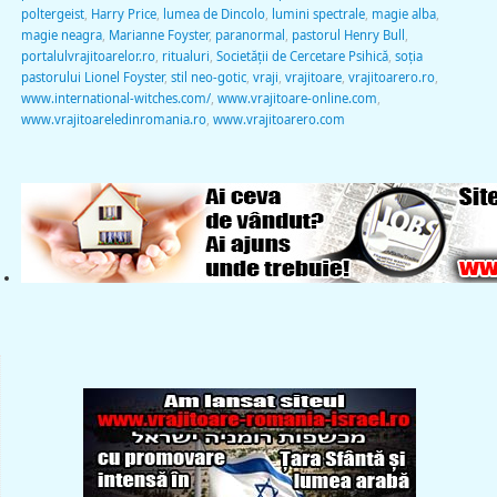
poltergeist
,
Harry Price
,
lumea de Dincolo
,
lumini spectrale
,
magie alba
,
magie neagra
,
Marianne Foyster
,
paranormal
,
pastorul Henry Bull
,
portalulvrajitoarelor.ro
,
ritualuri
,
Societăţii de Cercetare Psihică
,
soția
pastorului Lionel Foyster
,
stil neo-gotic
,
vraji
,
vrajitoare
,
vrajitoarero.ro
,
www.international-witches.com/
,
www.vrajitoare-online.com
,
www.vrajitoareledinromania.ro
,
www.vrajitoarero.com