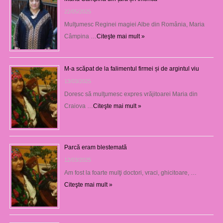
22/05/2025
Mulţumesc Reginei magiei Albe din România, Maria
Câmpina …
Citeşte mai mult »
M-a scăpat de la falimentul firmei și de argintul viu
13/03/2025
Doresc să mulţumesc expres vrăjitoarei Maria din
Craiova …
Citeşte mai mult »
Parcă eram blestemată
12/03/2025
Am fost la foarte mulţi doctori, vraci, ghicitoare, …
Citeşte mai mult »