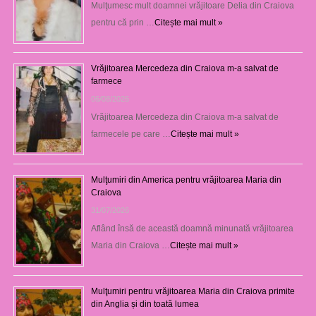
Mulţumesc mult doamnei vrăjitoare Delia din Craiova
pentru că prin …
Citește mai mult »
Vrăjitoarea Mercedeza din Craiova m-a salvat de
farmece
06/08/2026
Vrăjitoarea Mercedeza din Craiova m-a salvat de
farmecele pe care …
Citește mai mult »
Mulţumiri din America pentru vrăjitoarea Maria din
Craiova
31/07/2026
Aflând însă de această doamnă minunată vrăjitoarea
Maria din Craiova …
Citește mai mult »
Mulţumiri pentru vrăjitoarea Maria din Craiova primite
din Anglia și din toată lumea