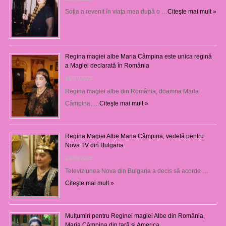
Soţia a revenit în viaţa mea după o …
Citeşte mai mult »
Regina magiei albe Maria Câmpina este unica regină
a Magiei declarată în România
16/07/2025
Regina magiei albe din România, doamna Maria
Câmpina, …
Citeşte mai mult »
Regina Magiei Albe Maria Câmpina, vedetă pentru
Nova TV din Bulgaria
23/05/2025
Televiziunea Nova din Bulgaria a decis să acorde …
Citeşte mai mult »
Mulțumiri pentru Reginei magiei Albe din România,
Maria Câmpina din țară și America