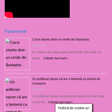
Paranormal
Cazul straniu dintr-un cimitir din Barbados
06/05/2019
Pe colina care străjuieşte golful Oistin din Antile, se
poate …
Citește mai mult »
Un politician spune că are o fantomă ca animal de
companie
05/05/2019
Un politician indian controversat implicat în mai multe
cazuri de …
Citește mai mult »
Politică de cookie-uri