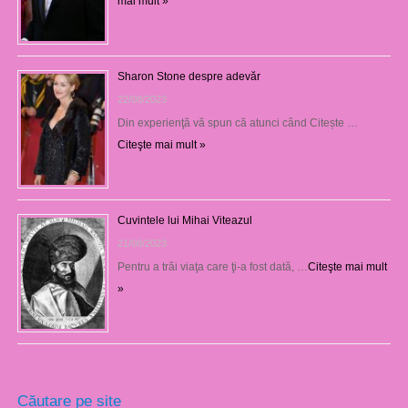
mai mult »
Sharon Stone despre adevăr
22/08/2023
Din experienţă vă spun că atunci când Citește …
Citeşte mai mult »
Cuvintele lui Mihai Viteazul
21/08/2023
Pentru a trăi viaţa care ţi-a fost dată, …
Citeşte mai mult
»
Căutare pe site