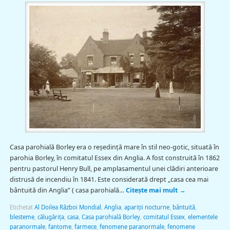
Casa parohială Borley era o reședință mare în stil neo-gotic, situată în
parohia Borley, în comitatul Essex din Anglia. A fost construită în 1862
pentru pastorul Henry Bull, pe amplasamentul unei clădiri anterioare
distrusă de incendiu în 1841. Este considerată drept „casa cea mai
bântuită din Anglia” ( casa parohială…
Citește mai mult
→
Etichetat
Al Doilea Război Mondial
,
Anglia
,
apariții nocturne
,
bântuită
,
blesteme
,
călugărița
,
casa
,
Casa parohială Borley
,
comitatul Essex
,
elementele
paranormale
,
fantome
,
farmece
,
fenomene paranormale
,
fenomene