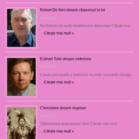
Robert De Niro despre răspunsul la tot
10/09/2023
Nu trebuie să aveți întotdeauna răspunsul Citește mai
…
Citeşte mai mult »
Eckhart Tolle despre nefericire
09/09/2023
Cauza principală a nefericirii nu este niciodată situaţia
…
Citeşte mai mult »
Cherockee despre duşman
08/09/2023
Slăbiciunea duşmanului face Citește mai mult
→
Citeşte mai mult »