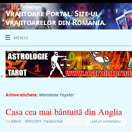
Vrajitoare Portal. Site-ul
vrajitoarelor din Romania.
VRAJITOARE, VRAJITOARELE, VRAJITOARE
MENIU
Marianne Foyster
Arhive etichete:
Casa cea mai bântuită din Anglia
De
Admin
|
05/01/2019
|
Paranormal
Lasă un comentariu