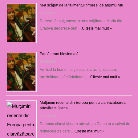
M-a scăpat de la falimentul firmei și de argintul viu
13/03/2025
Doresc să mulţumesc expres vrăjitoarei Maria din
Craiova deoarece prin …
Citește mai mult »
Parcă eram blestemată
12/03/2025
Am fost la foarte mulţi doctori, vraci, ghicitoare,
prezicătoare, tămăduitoare, …
Citește mai mult »
Mulţumiri recente din Europa pentru clarvăzătoarea
adevărata Diana
29/01/2021
Doamna clarvăzătoare adevărata Diana m-a salvat de
farmecele pe care …
Citește mai mult »