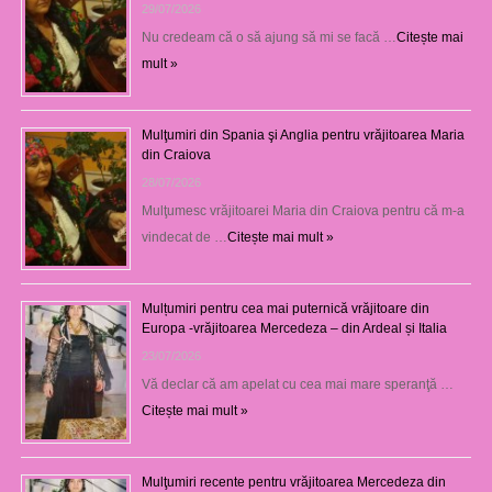
29/07/2026
Nu credeam că o să ajung să mi se facă …
Citește mai
mult »
Mulţumiri din Spania şi Anglia pentru vrăjitoarea Maria
din Craiova
28/07/2026
Mulţumesc vrăjitoarei Maria din Craiova pentru că m-a
vindecat de …
Citește mai mult »
Mulțumiri pentru cea mai puternică vrăjitoare din
Europa -vrăjitoarea Mercedeza – din Ardeal și Italia
23/07/2026
Vă declar că am apelat cu cea mai mare speranţă …
Citește mai mult »
Mulţumiri recente pentru vrăjitoarea Mercedeza din