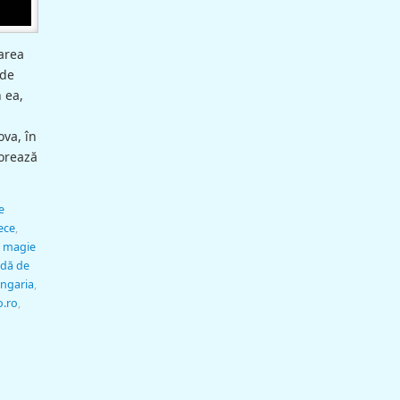
area
 de
n ea,
ova, în
vorează
e
ece
,
,
magie
dă de
ngaria
,
o.ro
,