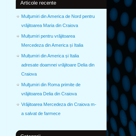
Articole recente
Mulţumiri din America de Nord pentru
vrăjitoarea Maria din Craiova
Mulțumiri pentru vrăjitoarea
Mercedeza din America și Italia
Mulțumiri din America și Italia
adresate doamnei vrăjitoare Delia din
Craiova
Mulţumiri din Roma primite de
vrăjitoarea Delia din Craiova
Vrăjitoarea Mercedeza din Craiova m-
a salvat de farmece