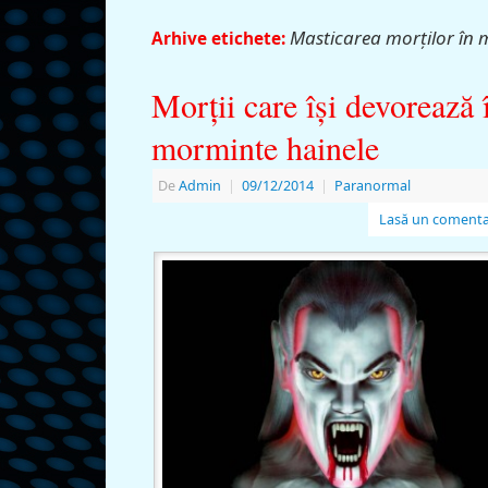
Masticarea morților în 
Arhive etichete:
Morții care îşi devorează 
morminte hainele
De
Admin
|
09/12/2014
|
Paranormal
Lasă un comenta