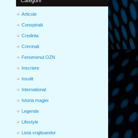
Categorii
Articole
Conspiratii
Credinta
Criminali
Fenomenul OZN
Inscriere
Insolit
International
Istoria magiei
Legende
Lifestyle
Lista vrajitoarelor