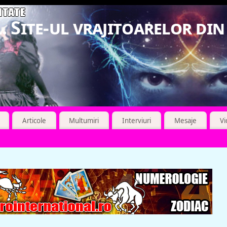
. Site-ul vrajitoarelor di
Articole
Multumiri
Interviuri
Mesaje
V