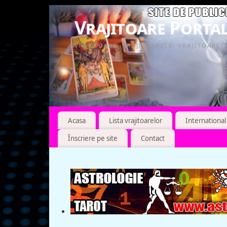
Vrajitoare Portal
VRAJITOARE, VRAJITOARELE, VRAJITOARE
Acasa
Lista vrajitoarelor
International
Înscriere pe site
Contact