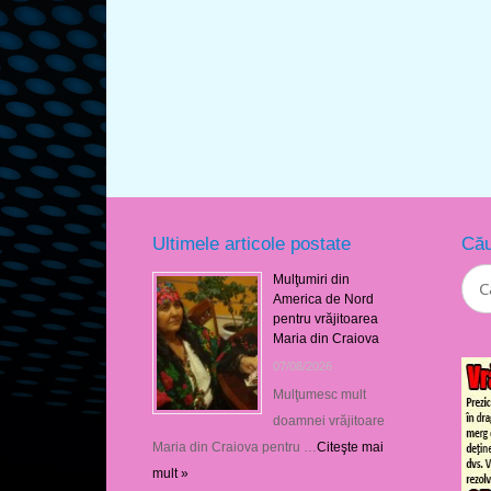
Ultimele articole postate
Cău
Mulţumiri din
America de Nord
pentru vrăjitoarea
Maria din Craiova
07/08/2026
Mulţumesc mult
doamnei vrăjitoare
Maria din Craiova pentru …
Citeşte mai
mult »