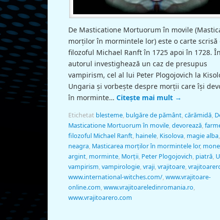
De Masticatione Mortuorum în movile (Mastic
morților în mormintele lor) este o carte scrisă
filozoful Michael Ranft în 1725 apoi în 1728. Î
autorul investighează un caz de presupus
vampirism, cel al lui Peter Plogojovich la Kisol
Ungaria și vorbește despre morții care îşi de
în morminte…
Citește mai mult
→
Etichetat
blesteme
,
bulgăre de pământ
,
cărămidă
,
D
Masticatione Mortuorum în movile
,
devorează
,
farm
filozoful Michael Ranft
,
hainele
,
Kisolova
,
magie alba
neagra
,
Masticarea morților în mormintele lor
,
mone
argint
,
morminte
,
Morții
,
Peter Plogojovich
,
piatră
,
U
vampirism
,
vampirologie
,
vraji
,
vrajitoare
,
vrajitoarer
www.international-witches.com/
,
www.vrajitoare-
online.com
,
www.vrajitoareledinromania.ro
,
www.vrajitoarero.com