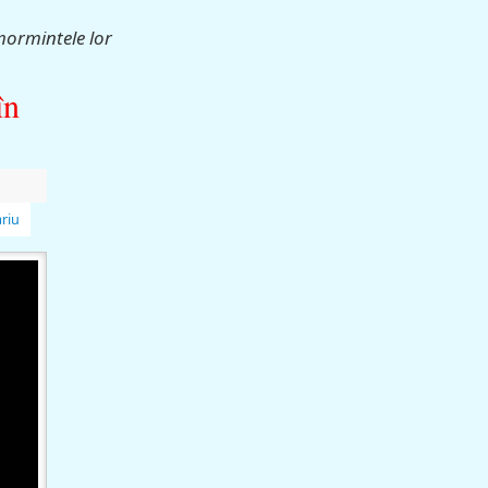
mormintele lor
în
riu