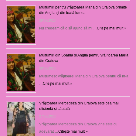
Mulţumiri pentru vrăjitoarea Maria din Craiova primite
din Anglia și din toată lumea
29/07/2026
Nu credeam că o să ajung să mi …
Citeşte mai mult »
Mulţumiri din Spania şi Anglia pentru vrăjitoarea Maria
din Craiova
28/07/2026
Mulţumesc vrăjitoarei Maria din Craiova pentru că m-a
…
Citeşte mai mult »
Vrăjitoarea Mercedeza din Craiova este cea mai
eficientă şi căutată
27/07/2026
Vrăjitoarea Mercedeza din Craiova vine este cu
adevărat …
Citeşte mai mult »