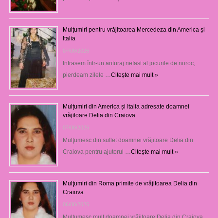
Mulțumiri pentru vrăjitoarea Mercedeza din America și
Italia
07/08/2026
Intrasem într-un anturaj nefast al jocurile de noroc,
pierdeam zilele …
Citește mai mult »
Mulțumiri din America și Italia adresate doamnei
vrăjitoare Delia din Craiova
07/08/2026
Mulţumesc din suflet doamnei vrăjitoare Delia din
Craiova pentru ajutorul …
Citește mai mult »
Mulţumiri din Roma primite de vrăjitoarea Delia din
Craiova
06/08/2026
Mulţumesc mult doamnei vrăjitoare Delia din Craiova