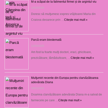
M-a scăpat de la falimentul firmei și de argintul viu
13/03/2025
Doresc să mulţumesc expres vrăjitoarei Maria din
Craiova deoarece prin …
Citește mai mult »
Parcă eram blestemată
12/03/2025
Am fost la foarte mulţi doctori, vraci, ghicitoare,
prezicătoare, tămăduitoare, …
Citește mai mult »
Mulţumiri recente din Europa pentru clarvăzătoarea
adevărata Diana
29/01/2021
Doamna clarvăzătoare adevărata Diana m-a salvat de
farmecele pe care …
Citește mai mult »