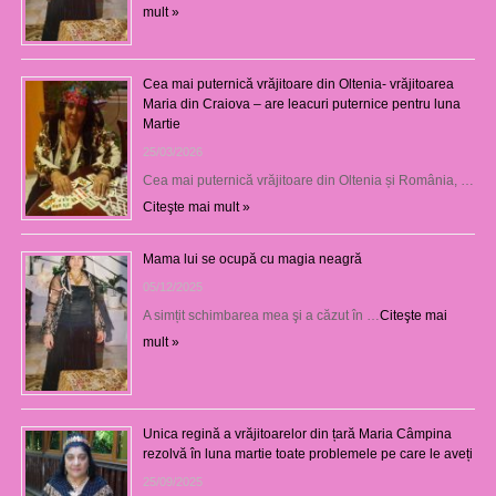
mult »
Cea mai puternică vrăjitoare din Oltenia- vrăjitoarea
Maria din Craiova – are leacuri puternice pentru luna
Martie
25/03/2026
Cea mai puternică vrăjitoare din Oltenia și România, …
Citeşte mai mult »
Mama lui se ocupă cu magia neagră
05/12/2025
A simțit schimbarea mea şi a căzut în …
Citeşte mai
mult »
Unica regină a vrăjitoarelor din țară Maria Câmpina
rezolvă în luna martie toate problemele pe care le aveți
25/09/2025