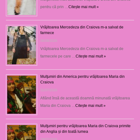
pentru că prin …
Citește mai mult »
Vrăjitoarea Mercedeza din Craiova m-a salvat de
farmece
06/08/2026
Vrăjitoarea Mercedeza din Craiova m-a salvat de
farmecele pe care …
Citește mai mult »
Mulţumiri din America pentru vrăjitoarea Maria din
Craiova
31/07/2026
Aflând însă de această doamnă minunată vrăjitoarea
Maria din Craiova …
Citește mai mult »
Mulţumiri pentru vrăjitoarea Maria din Craiova primite
din Anglia și din toată lumea
29/07/2026