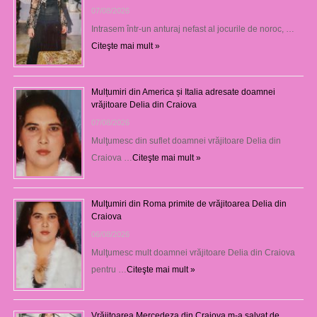
07/08/2026
Intrasem într-un anturaj nefast al jocurile de noroc, …
Citeşte mai mult »
Mulțumiri din America și Italia adresate doamnei
vrăjitoare Delia din Craiova
07/08/2026
Mulţumesc din suflet doamnei vrăjitoare Delia din
Craiova …
Citeşte mai mult »
Mulţumiri din Roma primite de vrăjitoarea Delia din
Craiova
06/08/2026
Mulţumesc mult doamnei vrăjitoare Delia din Craiova
pentru …
Citeşte mai mult »
Vrăjitoarea Mercedeza din Craiova m-a salvat de