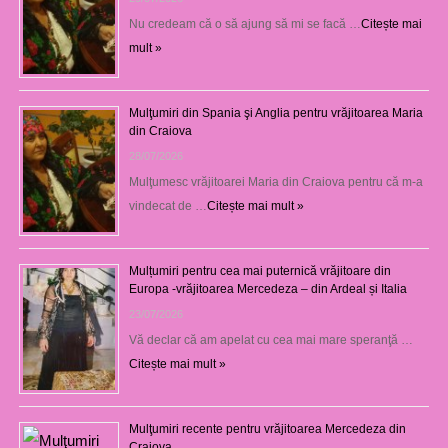
Nu credeam că o să ajung să mi se facă …
Citește mai
mult »
Mulţumiri din Spania şi Anglia pentru vrăjitoarea Maria
din Craiova
28/07/2026
Mulţumesc vrăjitoarei Maria din Craiova pentru că m-a
vindecat de …
Citește mai mult »
Mulțumiri pentru cea mai puternică vrăjitoare din
Europa -vrăjitoarea Mercedeza – din Ardeal și Italia
23/07/2026
Vă declar că am apelat cu cea mai mare speranţă …
Citește mai mult »
Mulţumiri recente pentru vrăjitoarea Mercedeza din
Craiova