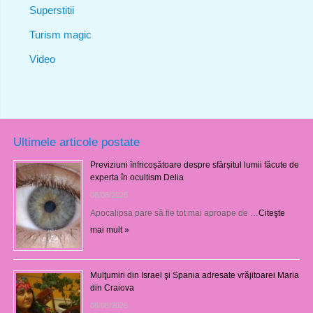
Superstitii
Turism magic
Video
Ultimele articole postate
Previziuni înfricoșătoare despre sfârșitul lumii făcute de
experta în ocultism Delia
08/08/2026
Apocalipsa pare să fie tot mai aproape de …
Citeşte
mai mult »
Mulţumiri din Israel şi Spania adresate vrăjitoarei Maria
din Craiova
08/08/2026