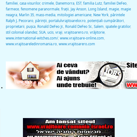
familiei
,
casa visurilor
,
crimele
,
Danemorra
,
EST
,
familia Lutz
,
familiei DeFeo
,
farmece
,
fenomene paranormale
,
frații
,
Jay Anson
,
Long Island
,
magie
,
magie
neagra
,
Marlin 35
,
mass-media
,
mitologiei americane
,
New York
,
părintele
Ralph J. Pecoraro
,
părinții
,
portalulvrajitoarelor.ro
,
potenţiali cumpărători
,
proprietarii
,
pușca
,
Ronald DeFeo Jr.
,
Ronald DeFeo Sr.
,
Salem
,
spatele gratiilor
,
stil colonial olandez
,
SUA
,
ucis
,
vraji
,
vrajitoarero.ro
,
vrăjitorie
,
www.international-witches.com/
,
www.vrajitoare-online.com
,
www.vrajitoareledinromania.ro
,
www.vrajitoarero.com