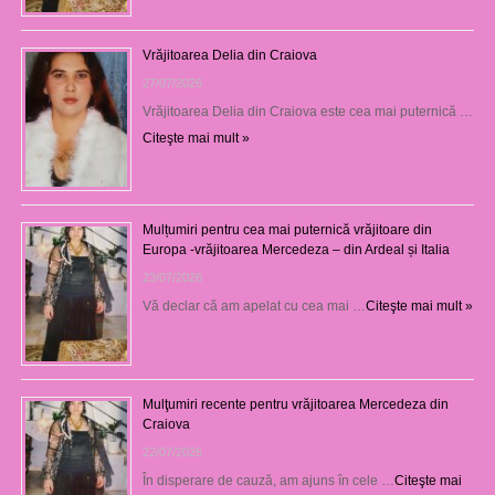
Vrăjitoarea Delia din Craiova
27/07/2026
Vrăjitoarea Delia din Craiova este cea mai puternică …
Citeşte mai mult »
Mulțumiri pentru cea mai puternică vrăjitoare din
Europa -vrăjitoarea Mercedeza – din Ardeal și Italia
23/07/2026
Vă declar că am apelat cu cea mai …
Citeşte mai mult »
Mulţumiri recente pentru vrăjitoarea Mercedeza din
Craiova
22/07/2026
În disperare de cauză, am ajuns în cele …
Citeşte mai