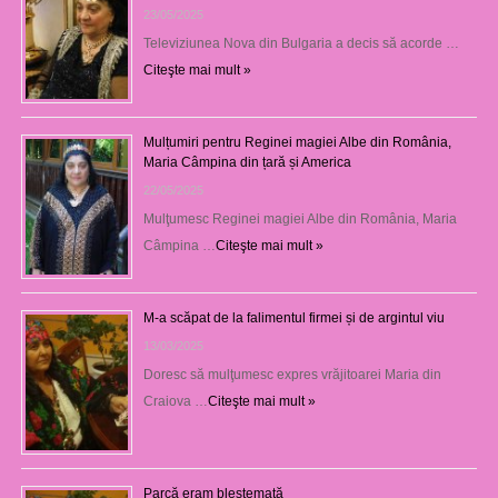
23/05/2025
Televiziunea Nova din Bulgaria a decis să acorde …
Citeşte mai mult »
Mulțumiri pentru Reginei magiei Albe din România,
Maria Câmpina din țară și America
22/05/2025
Mulţumesc Reginei magiei Albe din România, Maria
Câmpina …
Citeşte mai mult »
M-a scăpat de la falimentul firmei și de argintul viu
13/03/2025
Doresc să mulţumesc expres vrăjitoarei Maria din
Craiova …
Citeşte mai mult »
Parcă eram blestemată