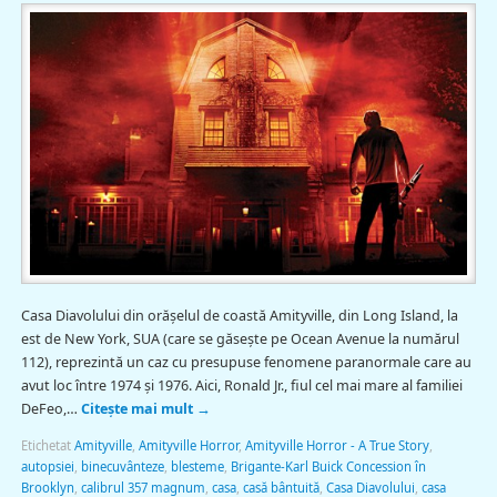
Casa Diavolului din orășelul de coastă Amityville, din Long Island, la
est de New York, SUA (care se găseşte pe Ocean Avenue la numărul
112), reprezintă un caz cu presupuse fenomene paranormale care au
avut loc între 1974 și 1976. Aici, Ronald Jr., fiul cel mai mare al familiei
DeFeo,…
Citește mai mult
→
Etichetat
Amityville
,
Amityville Horror
,
Amityville Horror - A True Story
,
autopsiei
,
binecuvânteze
,
blesteme
,
Brigante-Karl Buick Concession în
Brooklyn
,
calibrul 357 magnum
,
casa
,
casă bântuită
,
Casa Diavolului
,
casa