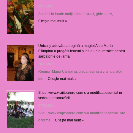
12/03/2025
Am fost la foarte mulţi doctori, vraci, ghicitoare, …
Citeşte mai mult »
Unica și adevărata regină a magiei Albe Maria
Câmpina a pregătit leacuri și ritualuri puternice pentru
sărbătorile de iarnă
26/12/2023
Regina Maria Câmpina, unica regină a vrăjitoarelor
din …
Citeşte mai mult »
Siteul www.vrajitoarero.com s-a modificat esențial în
vederea promovării
07/12/2023
Siteul www.vrajitoarero.com s-a modificat esențial. Are
o formă …
Citeşte mai mult »