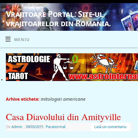
Vrajitoare Portal. Site-ul
vrajitoarelor din Romania.
VRAJITOARE, VRAJITOARELE, VRAJITOARE
MENIU
mitologiei americane
Arhive etichete:
Casa Diavolului din Amityville
De
Admin
|
09/03/2015
|
Paranormal
Lasă un comentariu