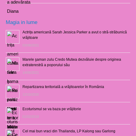
Magia in lume
Actrița americană Sarah Jessica Parker a avut o stră-străbunică
vrăjitoare
03/08/2021
Marele şaman zulu Credo Mutwa dezvăluie despre originea
extraterestră a poporului său
14/06/2021
Repartizarea teritorială a vrăjitoarelor în România
12/10/2020
Ecoturismul se va baza pe vrăjitorie
01/02/2019
Cel mai bun vraci din Thailanda, LP Kalong sau Garlong