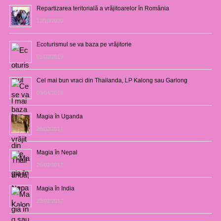
Repartizarea teritorială a vrăjitoarelor în România
12/10/2020
Ecoturismul se va baza pe vrăjitorie
01/02/2019
Cel mai bun vraci din Thailanda, LP Kalong sau Garlong
03/04/2018
Magia în Uganda
28/02/2017
Magia în Nepal
26/02/2017
Magia în India
23/02/2017