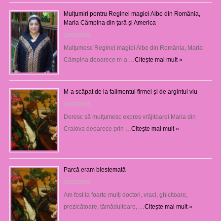
Mulțumiri pentru Reginei magiei Albe din România,
Maria Câmpina din țară și America
22/05/2025
Mulţumesc Reginei magiei Albe din România, Maria
Câmpina deoarece m-a …
Citește mai mult »
M-a scăpat de la falimentul firmei și de argintul viu
13/03/2025
Doresc să mulţumesc expres vrăjitoarei Maria din
Craiova deoarece prin …
Citește mai mult »
Parcă eram blestemată
12/03/2025
Am fost la foarte mulţi doctori, vraci, ghicitoare,
prezicătoare, tămăduitoare, …
Citește mai mult »