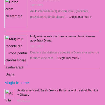
12/03/2025
Am fost la foarte mulţi doctori, vraci, ghicitoare,
prezicătoare, tămăduitoare, …
Citește mai mult »
Mulţumiri recente din Europa pentru clarvăzătoarea
adevărata Diana
29/01/2021
Doamna clarvăzătoare adevărata Diana m-a salvat de
farmecele pe care …
Citește mai mult »
Magia in lume
Actrița americană Sarah Jessica Parker a avut o stră-străbunică
vrăjitoare
03/08/2021