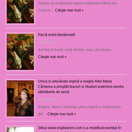
Doresc să mulţumesc expres vrăjitoarei Maria din
Craiova …
Citeşte mai mult »
Parcă eram blestemată
12/03/2025
Am fost la foarte mulţi doctori, vraci, ghicitoare, …
Citeşte mai mult »
Unica și adevărata regină a magiei Albe Maria
Câmpina a pregătit leacuri și ritualuri puternice pentru
sărbătorile de iarnă
26/12/2023
Regina Maria Câmpina, unica regină a vrăjitoarelor
din …
Citeşte mai mult »
Siteul www.vrajitoarero.com s-a modificat esențial în