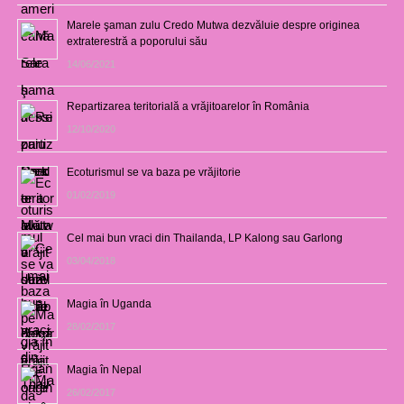
Marele şaman zulu Credo Mutwa dezvăluie despre originea
extraterestră a poporului său
14/06/2021
Repartizarea teritorială a vrăjitoarelor în România
12/10/2020
Ecoturismul se va baza pe vrăjitorie
01/02/2019
Cel mai bun vraci din Thailanda, LP Kalong sau Garlong
03/04/2018
Magia în Uganda
28/02/2017
Magia în Nepal
26/02/2017