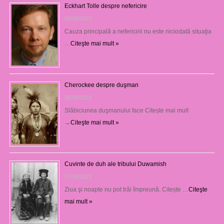
Eckhart Tolle despre nefericire
09/09/2023
Cauza principală a nefericirii nu este niciodată situaţia
…
Citeşte mai mult »
Cherockee despre duşman
08/09/2023
Slăbiciunea duşmanului face Citește mai mult
→
Citeşte mai mult »
Cuvinte de duh ale tribului Duwamish
07/09/2023
Ziua şi noapte nu pot trăi împreună. Citește …
Citeşte
mai mult »