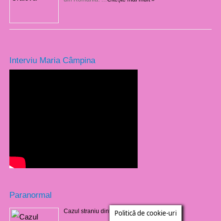
Interviu Maria Câmpina
Paranormal
Cazul straniu dintr-un cimitir din Barbados
Politică de cookie-uri