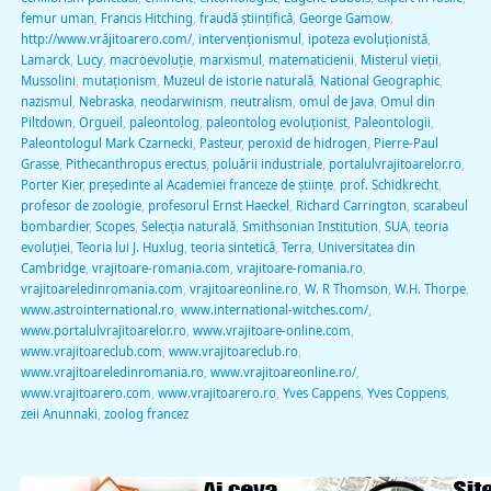
femur uman
,
Francis Hitching
,
fraudă ştiinţifică
,
George Gamow
,
http://www.vrăjitoarero.com/
,
intervenţionismul
,
ipoteza evoluţionistă
,
Lamarck
,
Lucy
,
macroevoluţie
,
marxismul
,
matematicienii
,
Misterul vieţii
,
Mussolini
,
mutaţionism
,
Muzeul de istorie naturală
,
National Geographic
,
nazismul
,
Nebraska
,
neodarwinism
,
neutralism
,
omul de Java
,
Omul din
Piltdown
,
Orgueil
,
paleontolog
,
paleontolog evoluţionist
,
Paleontologii
,
Paleontologul Mark Czarnecki
,
Pasteur
,
peroxid de hidrogen
,
Pierre-Paul
Grasse
,
Pithecanthropus erectus
,
poluării industriale
,
portalulvrajitoarelor.ro
,
Porter Kier
,
preşedinte al Academiei franceze de ştiinţe
,
prof. Schidkrecht
,
profesor de zoologie
,
profesorul Ernst Haeckel
,
Richard Carrington
,
scarabeul
bombardier
,
Scopes
,
Selecţia naturală
,
Smithsonian Institution
,
SUA
,
teoria
evoluției
,
Teoria lui J. Huxlug
,
teoria sintetică
,
Terra
,
Universitatea din
Cambridge
,
vrajitoare-romania.com
,
vrajitoare-romania.ro
,
vrajitoareledinromania.com
,
vrajitoareonline.ro
,
W. R Thomson
,
W.H. Thorpe
,
www.astrointernational.ro
,
www.international-witches.com/
,
www.portalulvrajitoarelor.ro
,
www.vrajitoare-online.com
,
www.vrajitoareclub.com
,
www.vrajitoareclub.ro
,
www.vrajitoareledinromania.ro
,
www.vrajitoareonline.ro/
,
www.vrajitoarero.com
,
www.vrajitoarero.ro
,
Yves Cappens
,
Yves Coppens
,
zeii Anunnaki
,
zoolog francez