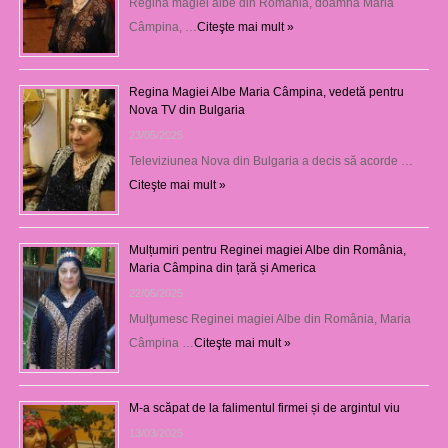
Regina magiei albe din România, doamna Maria
Câmpina, …
Citeşte mai mult »
Regina Magiei Albe Maria Câmpina, vedetă pentru
Nova TV din Bulgaria
23/05/2025
Televiziunea Nova din Bulgaria a decis să acorde …
Citeşte mai mult »
Mulțumiri pentru Reginei magiei Albe din România,
Maria Câmpina din țară și America
22/05/2025
Mulţumesc Reginei magiei Albe din România, Maria
Câmpina …
Citeşte mai mult »
M-a scăpat de la falimentul firmei și de argintul viu
13/03/2025