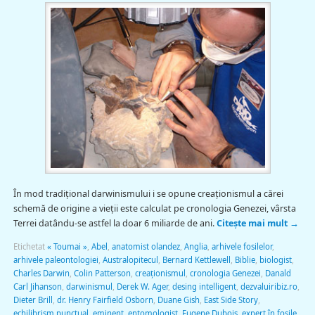
În mod tradiţional darwinismului i se opune creaţionismul a cărei
schemă de origine a vieţii este calculat pe cronologia Genezei, vârsta
Terrei datându-se astfel la doar 6 miliarde de ani.
Citește mai mult
→
Etichetat
« Toumai »
,
Abel
,
anatomist olandez
,
Anglia
,
arhivele fosilelor
,
arhivele paleontologiei
,
Australopitecul
,
Bernard Kettlewell
,
Biblie
,
biologist
,
Charles Darwin
,
Colin Patterson
,
creaţionismul
,
cronologia Genezei
,
Danald
Carl Jihanson
,
darwinismul
,
Derek W. Ager
,
desing intelligent
,
dezvaluiribiz.ro
,
Dieter Brill
,
dr. Henry Fairfield Osborn
,
Duane Gish
,
East Side Story
,
echilibrism punctual
,
eminent
,
entomologist
,
Eugene Dubois
,
expert în fosile
,