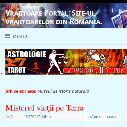
Vrajitoare Portal. Site-ul
vrajitoarelor din Romania.
VRAJITOARE, VRAJITOARELE, VRAJITOARE
MENIU
Muzeul de istorie naturală
Arhive etichete:
Misterul vieţii pe Terra
De
Admin
|
17/07/2017
|
Mistere
Lasă un comentariu