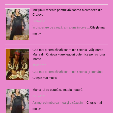
Mulţumiri recente pentru vrăjitoarea Mercedeza din
Craiova
22/07/2026
În disperare de cauză, am ajuns în cele …
Citeşte mai
mult »
Cea mai puternică vrăjitoare din Oltenia- vrăjitoarea
Maria din Craiova – are leacuri puternice pentru luna
Martie
25/03/2026
Cea mai puternică vrăjitoare din Oltenia și România, …
Citeşte mai mult »
Mama lui se ocupă cu magia neagră
05/12/2025
A simțit schimbarea mea şi a căzut în …
Citeşte mai
mult »