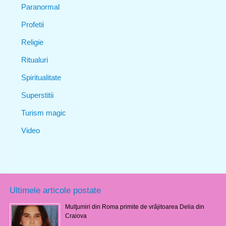
Paranormal
Profetii
Religie
Ritualuri
Spiritualitate
Superstitii
Turism magic
Video
Ultimele articole postate
Mulţumiri din Roma primite de vrăjitoarea Delia din
Craiova