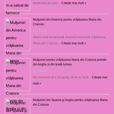
farmecele pe care …
Citește mai mult »
Mulţumiri din America pentru vrăjitoarea Maria din
Craiova
31/07/2026
Aflând însă de această doamnă minunată vrăjitoarea
Maria din Craiova …
Citește mai mult »
Mulţumiri pentru vrăjitoarea Maria din Craiova primite
din Anglia și din toată lumea
29/07/2026
Nu credeam că o să ajung să mi se facă …
Citește mai
mult »
Mulţumiri din Spania şi Anglia pentru vrăjitoarea Maria
din Craiova
28/07/2026