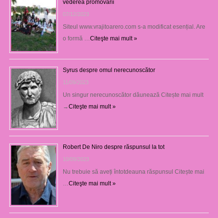
vederea promovării
07/12/2023
Siteul www.vrajitoarero.com s-a modificat esențial. Are
o formă …
Citeşte mai mult »
Syrus despre omul nerecunoscător
11/09/2023
Un singur nerecunoscător dăunează Citește mai mult
→
Citeşte mai mult »
Robert De Niro despre răspunsul la tot
10/09/2023
Nu trebuie să aveți întotdeauna răspunsul Citește mai
…
Citeşte mai mult »