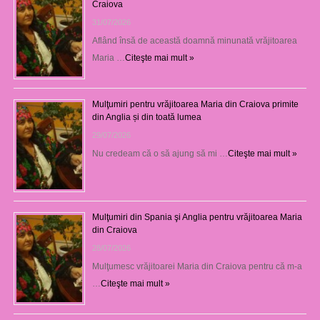
Craiova
31/07/2026
Aflând însă de această doamnă minunată vrăjitoarea
Maria …
Citeşte mai mult »
Mulţumiri pentru vrăjitoarea Maria din Craiova primite
din Anglia și din toată lumea
29/07/2026
Nu credeam că o să ajung să mi …
Citeşte mai mult »
Mulţumiri din Spania şi Anglia pentru vrăjitoarea Maria
din Craiova
28/07/2026
Mulţumesc vrăjitoarei Maria din Craiova pentru că m-a
…
Citeşte mai mult »