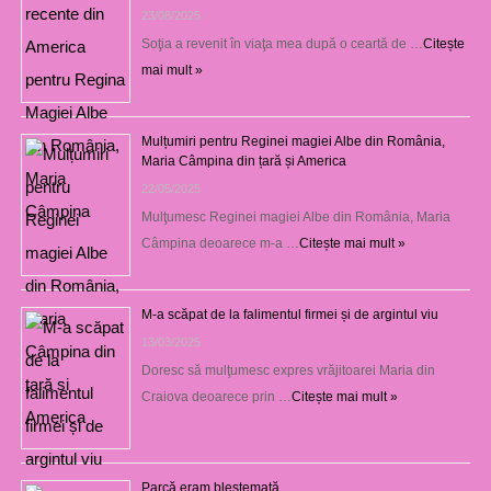
23/08/2025
Soţia a revenit în viaţa mea după o ceartă de …
Citește
mai mult »
Mulțumiri pentru Reginei magiei Albe din România,
Maria Câmpina din țară și America
22/05/2025
Mulţumesc Reginei magiei Albe din România, Maria
Câmpina deoarece m-a …
Citește mai mult »
M-a scăpat de la falimentul firmei și de argintul viu
13/03/2025
Doresc să mulţumesc expres vrăjitoarei Maria din
Craiova deoarece prin …
Citește mai mult »
Parcă eram blestemată