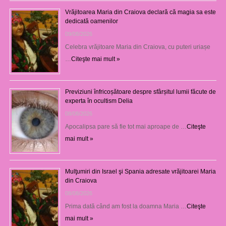
Vrăjitoarea Maria din Craiova declară că magia sa este
dedicată oamenilor
09/08/2026
Celebra vrăjitoare Maria din Craiova, cu puteri uriașe
…
Citeşte mai mult »
Previziuni înfricoșătoare despre sfârșitul lumii făcute de
experta în ocultism Delia
08/08/2026
Apocalipsa pare să fie tot mai aproape de …
Citeşte
mai mult »
Mulţumiri din Israel şi Spania adresate vrăjitoarei Maria
din Craiova
08/08/2026
Prima dată când am fost la doamna Maria …
Citeşte
mai mult »