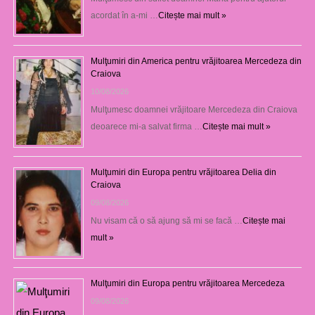
acordat în a-mi …
Citește mai mult »
Mulţumiri din America pentru vrăjitoarea Mercedeza din
Craiova
10/08/2026
Mulţumesc doamnei vrăjitoare Mercedeza din Craiova
deoarece mi-a salvat firma …
Citește mai mult »
Mulţumiri din Europa pentru vrăjitoarea Delia din
Craiova
09/08/2026
Nu visam că o să ajung să mi se facă …
Citește mai
mult »
Mulţumiri din Europa pentru vrăjitoarea Mercedeza
09/08/2026