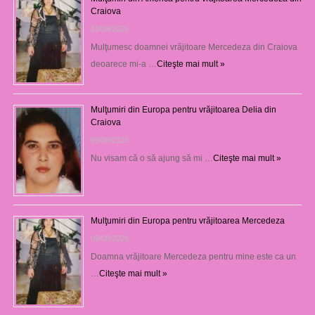
Craiova
10/08/2026
Mulţumesc doamnei vrăjitoare Mercedeza din Craiova
deoarece mi-a …
Citeşte mai mult »
Mulţumiri din Europa pentru vrăjitoarea Delia din
Craiova
09/08/2026
Nu visam că o să ajung să mi …
Citeşte mai mult »
Mulţumiri din Europa pentru vrăjitoarea Mercedeza
09/08/2026
Doamna vrăjitoare Mercedeza pentru mine este ca un
…
Citeşte mai mult »