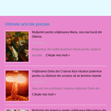
Ultimele articole postate
Mulţumiri pentru vrăjitoarea Maria, cea mai bună din
Oltenia
10/08/2026
Mulţumesc din suflet doamnei Maria pentru ajutorul
acordat …
Citeşte mai mult »
Vrăjitoarea Delia din Craiova face ritualuri puternice
pentru ca războiul din ucraina să se termine repede
10/08/2026
Așa cum ne-a obișnuit, celebra vrăjitoare Delia din …
Citeşte mai mult »
Mulţumiri din America pentru vrăjitoarea Mercedeza din