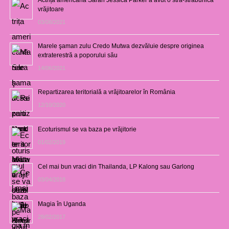
vrăjitoare
03/08/2021
Marele şaman zulu Credo Mutwa dezvăluie despre originea
extraterestră a poporului său
14/06/2021
Repartizarea teritorială a vrăjitoarelor în România
12/10/2020
Ecoturismul se va baza pe vrăjitorie
01/02/2019
Cel mai bun vraci din Thailanda, LP Kalong sau Garlong
03/04/2018
Magia în Uganda
28/02/2017