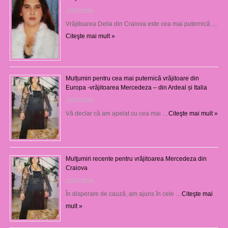
27/07/2026
Vrăjitoarea Delia din Craiova este cea mai puternică …
Citeşte mai mult »
Mulțumiri pentru cea mai puternică vrăjitoare din
Europa -vrăjitoarea Mercedeza – din Ardeal și Italia
23/07/2026
Vă declar că am apelat cu cea mai …
Citeşte mai mult »
Mulţumiri recente pentru vrăjitoarea Mercedeza din
Craiova
22/07/2026
În disperare de cauză, am ajuns în cele …
Citeşte mai
mult »