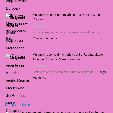
Mulţumiri recente pentru vrăjitoarea Mercedeza din
Craiova
22/07/2026
În disperare de cauză, am ajuns în cele din urmă …
Citește mai mult »
Mulţumiri recente din America pentru Regina Magiei
Albe din România, Maria Câmpina
23/08/2025
Soţia a revenit în viaţa mea după o ceartă de …
Citește
mai mult »
Magia in lume
Actrița americană Sarah Jessica Parker a avut o stră-străbunică