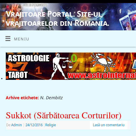
Vrajitoare Portal. Site-ul
vrajitoarelor din Romania.
VRAJITOARE, VRAJITOARELE, VRAJITOARE
MENIU
N. Dembitz
Arhive etichete:
Sukkot (Sărbătoarea Corturilor)
De
Admin
|
24/12/2016
|
Religie
Lasă un comentariu