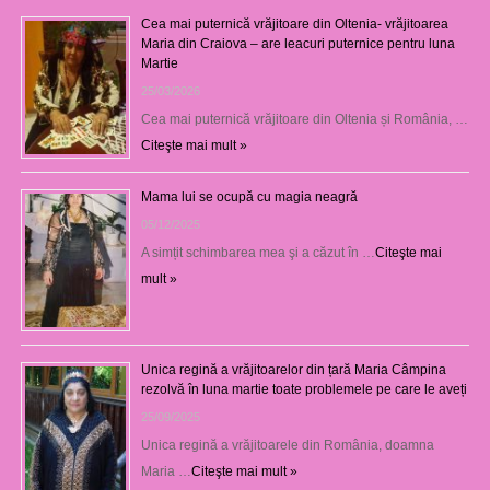
Cea mai puternică vrăjitoare din Oltenia- vrăjitoarea
Maria din Craiova – are leacuri puternice pentru luna
Martie
25/03/2026
Cea mai puternică vrăjitoare din Oltenia și România, …
Citeşte mai mult »
Mama lui se ocupă cu magia neagră
05/12/2025
A simțit schimbarea mea şi a căzut în …
Citeşte mai
mult »
Unica regină a vrăjitoarelor din țară Maria Câmpina
rezolvă în luna martie toate problemele pe care le aveți
25/09/2025
Unica regină a vrăjitoarele din România, doamna
Maria …
Citeşte mai mult »