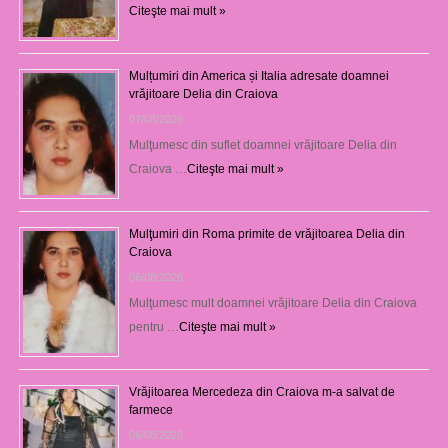
Citeşte mai mult »
Mulțumiri din America și Italia adresate doamnei
vrăjitoare Delia din Craiova
07/08/2026
Mulţumesc din suflet doamnei vrăjitoare Delia din
Craiova …
Citeşte mai mult »
Mulţumiri din Roma primite de vrăjitoarea Delia din
Craiova
06/08/2026
Mulţumesc mult doamnei vrăjitoare Delia din Craiova
pentru …
Citeşte mai mult »
Vrăjitoarea Mercedeza din Craiova m-a salvat de
farmece
06/08/2026