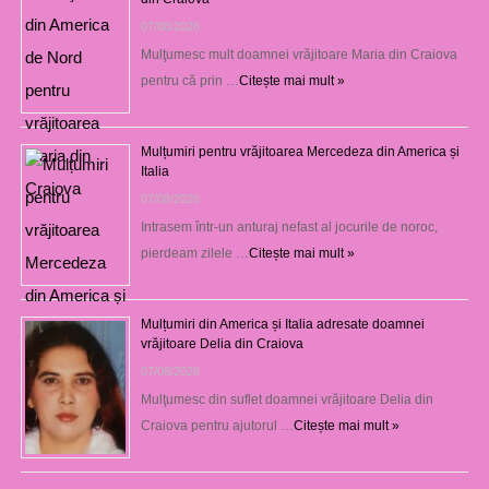
07/08/2026
Mulţumesc mult doamnei vrăjitoare Maria din Craiova
pentru că prin …
Citește mai mult »
Mulțumiri pentru vrăjitoarea Mercedeza din America și
Italia
07/08/2026
Intrasem într-un anturaj nefast al jocurile de noroc,
pierdeam zilele …
Citește mai mult »
Mulțumiri din America și Italia adresate doamnei
vrăjitoare Delia din Craiova
07/08/2026
Mulţumesc din suflet doamnei vrăjitoare Delia din
Craiova pentru ajutorul …
Citește mai mult »