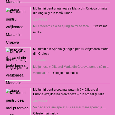
Mulţumiri pentru vrăjitoarea Maria din Craiova primite
din Anglia și din toată lumea
29/07/2026
Nu credeam că o să ajung să mi se facă …
Citește mai
mult »
Mulţumiri din Spania şi Anglia pentru vrăjitoarea Maria
din Craiova
28/07/2026
Mulţumesc vrăjitoarei Maria din Craiova pentru că m-a
vindecat de …
Citește mai mult »
Mulțumiri pentru cea mai puternică vrăjitoare din
Europa -vrăjitoarea Mercedeza – din Ardeal și Italia
23/07/2026
Vă declar că am apelat cu cea mai mare speranţă …
Citește mai mult »