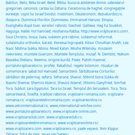
Babilon
,
Beitz
,
Beta Israel
,
Betel
,
Biblia
,
bucuria asistenţei divine
,
calendarul
gregorian
,
canonice
,
cartea lui Zaharia
,
Ceremonia de haghel
,
congregaţiile
evreieşti
,
copiii lui Israel Exodul
,
crestinism
,
Deuteronom
,
dezvaluiribiz.ro
,
diaspora
,
Duminica Floriilor
,
Dumnezeu
,
Emmanuel Harussi
,
Etiopia
,
Evanghelia după Ioan
,
evreilor rebiniţi
,
Ezechiel
,
Galileea
,
Hag ha Soukkot
,
Haguiga
,
Hallel
,
hol hamoed
,
Hoshanna Rabba
,
http://www.vrăjitoarero.com/
,
Iisus Christos
,
Iosua
,
Isaia
,
iudaism pre-rabinic
,
iudaismul reformat
,
iudaismului orthodox
,
karaiţi
,
Kenessa îngropată
,
Kitsur Choulhan Arukh
,
Lea
Naor
,
Mishna Sukka
,
Misna
,
Moed Katan
,
Moshe Wilensky
,
mozaism
neevreiesc
,
muntele Guerizim
,
Muntele Templului
,
musaf
,
N. Dembitz
,
Nahum
Basukka Shelanu
,
Neemia
,
origine kurdă
,
Paste
,
Patish masmer
,
portalulvrajitoarelor.ro
,
profeţi
,
Rakafotul
,
regele Solomon
,
ritualuri de
comemorare
,
sabat hol Hamoed
,
Samaritenii
,
Sărbătoarea Corturilor
,
sărbători de pelerinaj
,
sefarzi
,
Seharane
,
Shavut
,
Shbmit bona Sukka de
Naomi Shemer
,
Shemini Atzerct
,
Sheuini Atzeret
,
Shlomo Ganyfried
,
Sim’hat
Tora
,
Sukkot
,
ţara Egiptului
,
Ţara lui Israel
,
Templul din Ierusalem
,
Tora
,
Tora
samariteană
,
Tosefta
,
tradiţiei rabinice
,
vrajitoare-romania.com
,
vrajitoare-
romania.ro
,
vrajitoareledinromania.com
,
vrajitoareonline.ro
,
www.astrointernational.ro
,
www.international-witches.com/
,
www.portalulvrajitoarelor.ro
,
www.vrajitoare-online.com
,
www.vrajitoareclub.com
,
www.vrajitoareclub.ro
,
www.vrajitoareledinromania.ro
,
www.vrajitoareonline.ro/
,
www.vrajitoarero.com
,
www.vrajitoarero.ro
,
yaale veyavo
,
Yom Kippur
,
Zaharia
,
Zidul de Vest
,
zman sim´hatenu