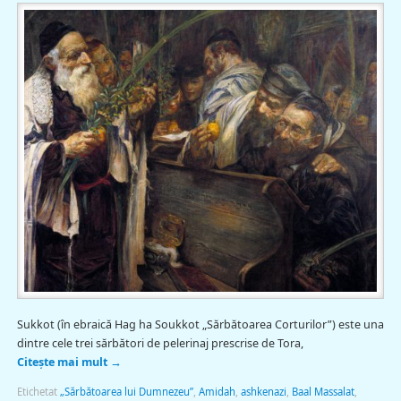
Sukkot (în ebraică Hag ha Soukkot „Sărbătoarea Corturilor”) este una
dintre cele trei sărbători de pelerinaj prescrise de Tora,
Citește mai mult
→
Etichetat
„Sărbătoarea lui Dumnezeu”
,
Amidah
,
ashkenazi
,
Baal Massalat
,