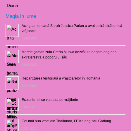
Magia in lume
Actrița americană Sarah Jessica Parker a avut o stră-străbunică
vrăjitoare
03/08/2021
Marele şaman zulu Credo Mutwa dezvăluie despre originea
extraterestră a poporului său
14/06/2021
Repartizarea teritorială a vrăjitoarelor în România
12/10/2020
Ecoturismul se va baza pe vrăjitorie
01/02/2019
Cel mai bun vraci din Thailanda, LP Kalong sau Garlong
03/04/2018