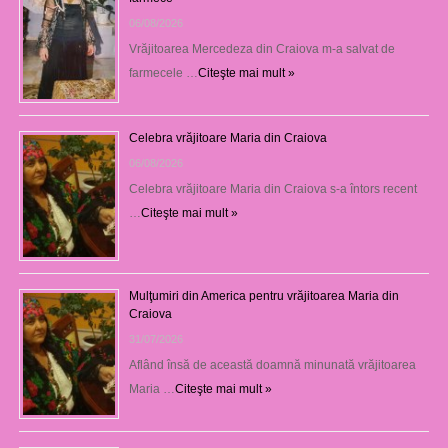
06/08/2026
Vrăjitoarea Mercedeza din Craiova m-a salvat de
farmecele …
Citeşte mai mult »
Celebra vrăjitoare Maria din Craiova
06/08/2026
Celebra vrăjitoare Maria din Craiova s-a întors recent
…
Citeşte mai mult »
Mulţumiri din America pentru vrăjitoarea Maria din
Craiova
31/07/2026
Aflând însă de această doamnă minunată vrăjitoarea
Maria …
Citeşte mai mult »