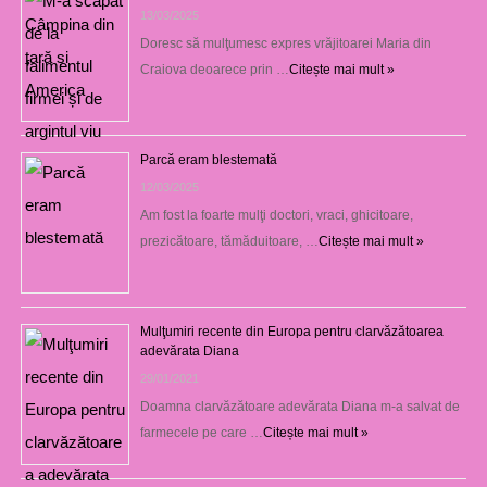
13/03/2025
Doresc să mulţumesc expres vrăjitoarei Maria din
Craiova deoarece prin …
Citește mai mult »
Parcă eram blestemată
12/03/2025
Am fost la foarte mulţi doctori, vraci, ghicitoare,
prezicătoare, tămăduitoare, …
Citește mai mult »
Mulţumiri recente din Europa pentru clarvăzătoarea
adevărata Diana
29/01/2021
Doamna clarvăzătoare adevărata Diana m-a salvat de
farmecele pe care …
Citește mai mult »