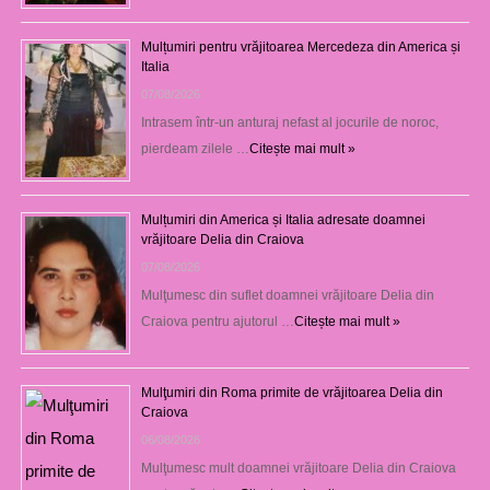
Mulțumiri pentru vrăjitoarea Mercedeza din America și
Italia
07/08/2026
Intrasem într-un anturaj nefast al jocurile de noroc,
pierdeam zilele …
Citește mai mult »
Mulțumiri din America și Italia adresate doamnei
vrăjitoare Delia din Craiova
07/08/2026
Mulţumesc din suflet doamnei vrăjitoare Delia din
Craiova pentru ajutorul …
Citește mai mult »
Mulţumiri din Roma primite de vrăjitoarea Delia din
Craiova
06/08/2026
Mulţumesc mult doamnei vrăjitoare Delia din Craiova