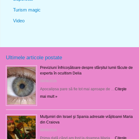
Turism magic
Video
Ultimele articole postate
Previziuni înfricoșătoare despre sfârșitul lumii făcute de
experta în ocultism Delia
08/08/2026
Apocalipsa pare să fie tot mai aproape de …
Citeşte
mai mult »
Mulţumiri din Israel şi Spania adresate vrăjitoarei Maria
din Craiova
08/08/2026
Prima dată când am fost la doamna Maria …
Citeşte