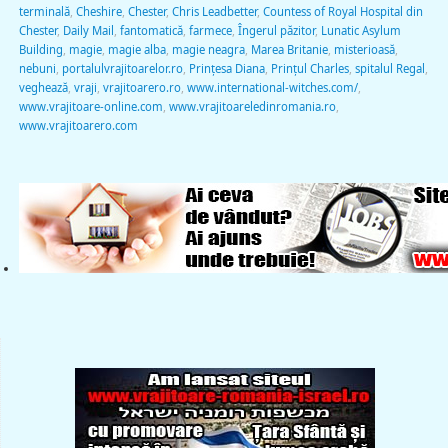
terminală
,
Cheshire
,
Chester
,
Chris Leadbetter
,
Countess of Royal Hospital din
Chester
,
Daily Mail
,
fantomatică
,
farmece
,
Îngerul păzitor
,
Lunatic Asylum
Building
,
magie
,
magie alba
,
magie neagra
,
Marea Britanie
,
misterioasă
,
nebuni
,
portalulvrajitoarelor.ro
,
Prinţesa Diana
,
Prinţul Charles
,
spitalul Regal
,
veghează
,
vraji
,
vrajitoarero.ro
,
www.international-witches.com/
,
www.vrajitoare-online.com
,
www.vrajitoareledinromania.ro
,
www.vrajitoarero.com