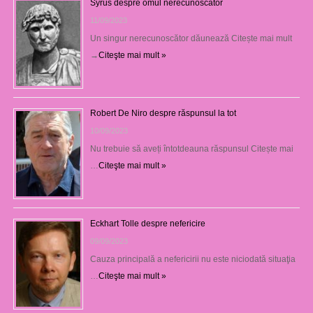
Syrus despre omul nerecunoscător
11/09/2023
Un singur nerecunoscător dăunează Citește mai mult
→
Citeşte mai mult »
Robert De Niro despre răspunsul la tot
10/09/2023
Nu trebuie să aveți întotdeauna răspunsul Citește mai
…
Citeşte mai mult »
Eckhart Tolle despre nefericire
09/09/2023
Cauza principală a nefericirii nu este niciodată situaţia
…
Citeşte mai mult »