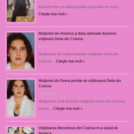
Intrasem într-un anturaj nefast al jocurile de noroc, …
Citeşte mai mult »
Mulțumiri din America și Italia adresate doamnei
vrăjitoare Delia din Craiova
07/08/2026
Mulţumesc din suflet doamnei vrăjitoare Delia din
Craiova …
Citeşte mai mult »
Mulţumiri din Roma primite de vrăjitoarea Delia din
Craiova
06/08/2026
Mulţumesc mult doamnei vrăjitoare Delia din Craiova
pentru …
Citeşte mai mult »
Vrăjitoarea Mercedeza din Craiova m-a salvat de
farmece