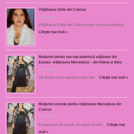
Vrăjitoarea Delia din Craiova
27/07/2026
Vrăjitoarea Delia din Craiova este cea mai puternică …
Citeşte mai mult »
Mulțumiri pentru cea mai puternică vrăjitoare din
Europa -vrăjitoarea Mercedeza – din Ardeal și Italia
23/07/2026
Vă declar că am apelat cu cea mai …
Citeşte mai mult »
Mulţumiri recente pentru vrăjitoarea Mercedeza din
Craiova
22/07/2026
În disperare de cauză, am ajuns în cele …
Citeşte mai
mult »