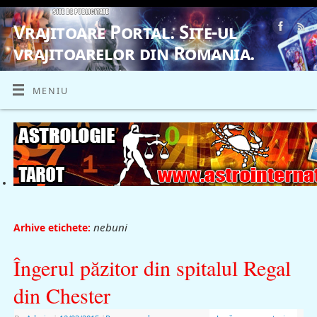
Vrajitoare Portal. Site-ul
vrajitoarelor din Romania.
VRAJITOARE, VRAJITOARELE, VRAJITOARE
MENIU
nebuni
Arhive etichete:
Îngerul păzitor din spitalul Regal
din Chester