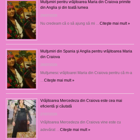
Mulţumiri pentru vrăjitoarea Maria din Craiova primite
din Anglia și din toată lumea
29/07/2026
Nu credeam că o să ajung să mi …
Citeşte mai mult »
Mulţumiri din Spania şi Anglia pentru vrăjitoarea Maria
din Craiova
28/07/2026
Mulţumesc vrăjitoarei Maria din Craiova pentru că m-a
…
Citeşte mai mult »
Vrăjitoarea Mercedeza din Craiova este cea mai
eficientă şi căutată
27/07/2026
Vrăjitoarea Mercedeza din Craiova vine este cu
adevărat …
Citeşte mai mult »