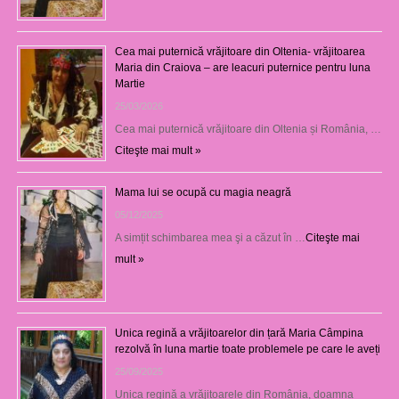
Cea mai puternică vrăjitoare din Oltenia- vrăjitoarea
Maria din Craiova – are leacuri puternice pentru luna
Martie
25/03/2026
Cea mai puternică vrăjitoare din Oltenia și România, …
Citeşte mai mult »
Mama lui se ocupă cu magia neagră
05/12/2025
A simțit schimbarea mea şi a căzut în …
Citeşte mai
mult »
Unica regină a vrăjitoarelor din țară Maria Câmpina
rezolvă în luna martie toate problemele pe care le aveți
25/09/2025
Unica regină a vrăjitoarele din România, doamna