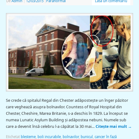
De
Admin
|
12/03/2015
|
Paranormal
Lasă un comentariu
Se crede că spitalul Regal din Chester adăposteşte un înger păzitor
care veghează asupra bolnavilor. Countess of Royal Hospital din
Chester, Cheshire, Marea Britanie, s-a deschis în 1829. La început se
numea Lunatic Asylum Building şi adăpostea nebuni. Numele sub
care a devenit însă celebru l-a căpătat la 30 mai…
Citește mai mult
→
Etichetat
blesteme
,
boli incurabile
,
bolnavilor
,
bunicul
,
cancer în fază