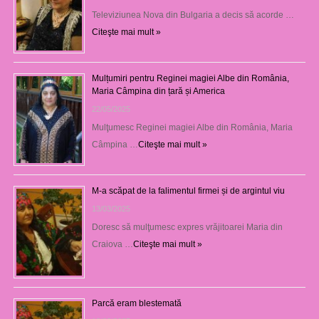
Televiziunea Nova din Bulgaria a decis să acorde …
Citeşte mai mult »
Mulțumiri pentru Reginei magiei Albe din România,
Maria Câmpina din țară și America
22/05/2025
Mulţumesc Reginei magiei Albe din România, Maria
Câmpina …
Citeşte mai mult »
M-a scăpat de la falimentul firmei și de argintul viu
13/03/2025
Doresc să mulţumesc expres vrăjitoarei Maria din
Craiova …
Citeşte mai mult »
Parcă eram blestemată