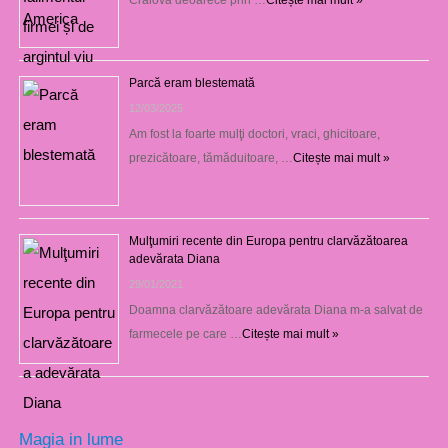
Parcă eram blestemată
12/03/2025
Am fost la foarte mulţi doctori, vraci, ghicitoare,
prezicătoare, tămăduitoare, …
Citește mai mult »
Mulţumiri recente din Europa pentru clarvăzătoarea
adevărata Diana
29/01/2021
Doamna clarvăzătoare adevărata Diana m-a salvat de
farmecele pe care …
Citește mai mult »
Magia in lume