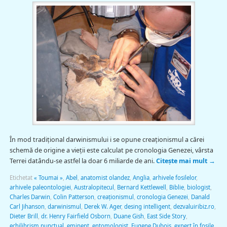
În mod tradiţional darwinismului i se opune creaţionismul a cărei
schemă de origine a vieţii este calculat pe cronologia Genezei, vârsta
Terrei datându-se astfel la doar 6 miliarde de ani.
Citește mai mult
→
Etichetat
« Toumai »
,
Abel
,
anatomist olandez
,
Anglia
,
arhivele fosilelor
,
arhivele paleontologiei
,
Australopitecul
,
Bernard Kettlewell
,
Biblie
,
biologist
,
Charles Darwin
,
Colin Patterson
,
creaţionismul
,
cronologia Genezei
,
Danald
Carl Jihanson
,
darwinismul
,
Derek W. Ager
,
desing intelligent
,
dezvaluiribiz.ro
,
Dieter Brill
,
dr. Henry Fairfield Osborn
,
Duane Gish
,
East Side Story
,
echilibrism punctual
,
eminent
,
entomologist
,
Eugene Dubois
,
expert în fosile
,