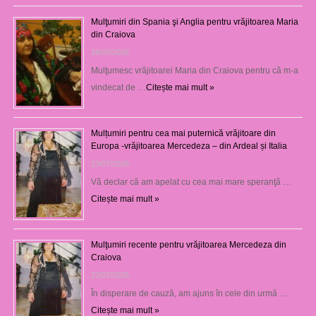
Mulţumiri din Spania şi Anglia pentru vrăjitoarea Maria
din Craiova
28/07/2026
Mulţumesc vrăjitoarei Maria din Craiova pentru că m-a
vindecat de …
Citește mai mult »
Mulțumiri pentru cea mai puternică vrăjitoare din
Europa -vrăjitoarea Mercedeza – din Ardeal și Italia
23/07/2026
Vă declar că am apelat cu cea mai mare speranţă …
Citește mai mult »
Mulţumiri recente pentru vrăjitoarea Mercedeza din
Craiova
22/07/2026
În disperare de cauză, am ajuns în cele din urmă …
Citește mai mult »