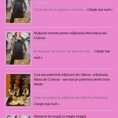
23/07/2026
Vă declar că am apelat cu cea mai …
Citeşte mai mult »
Mulţumiri recente pentru vrăjitoarea Mercedeza din
Craiova
22/07/2026
În disperare de cauză, am ajuns în cele …
Citeşte mai
mult »
Cea mai puternică vrăjitoare din Oltenia- vrăjitoarea
Maria din Craiova – are leacuri puternice pentru luna
Martie
25/03/2026
Cea mai puternică vrăjitoare din Oltenia și România, …
Citeşte mai mult »
Mama lui se ocupă cu magia neagră