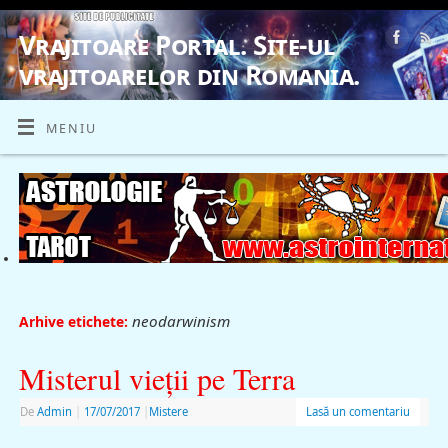
Vrajitoare Portal. Site-ul
vrajitoarelor din Romania.
VRAJITOARE, VRAJITOARELE, VRAJITOARE
MENIU
neodarwinism
Arhive etichete:
Misterul vieţii pe Terra
De
Admin
|
17/07/2017
|
Mistere
Lasă un comentariu