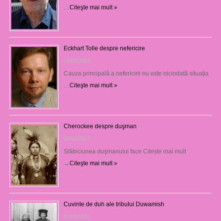
…
Citeşte mai mult »
Eckhart Tolle despre nefericire
09/09/2023
Cauza principală a nefericirii nu este niciodată situaţia
…
Citeşte mai mult »
Cherockee despre duşman
08/09/2023
Slăbiciunea duşmanului face Citește mai mult
→
Citeşte mai mult »
Cuvinte de duh ale tribului Duwamish
07/09/2023