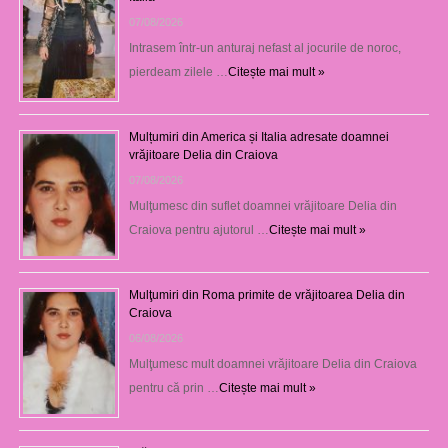
07/08/2026
Intrasem într-un anturaj nefast al jocurile de noroc,
pierdeam zilele …
Citește mai mult »
Mulțumiri din America și Italia adresate doamnei
vrăjitoare Delia din Craiova
07/08/2026
Mulţumesc din suflet doamnei vrăjitoare Delia din
Craiova pentru ajutorul …
Citește mai mult »
Mulţumiri din Roma primite de vrăjitoarea Delia din
Craiova
06/08/2026
Mulţumesc mult doamnei vrăjitoare Delia din Craiova
pentru că prin …
Citește mai mult »