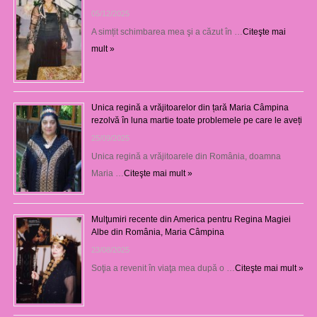
05/12/2025
A simțit schimbarea mea şi a căzut în …
Citeşte mai
mult »
Unica regină a vrăjitoarelor din țară Maria Câmpina
rezolvă în luna martie toate problemele pe care le aveți
25/09/2025
Unica regină a vrăjitoarele din România, doamna
Maria …
Citeşte mai mult »
Mulţumiri recente din America pentru Regina Magiei
Albe din România, Maria Câmpina
23/08/2025
Soţia a revenit în viaţa mea după o …
Citeşte mai mult »