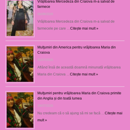
Vrăjitoarea Mercedeza din Craiova m-a salvat de
farmece
06/08/2026
Vrăjitoarea Mercedeza din Craiova m-a salvat de
farmecele pe care …
Citește mai mult »
Mulţumiri din America pentru vrăjitoarea Maria din
Craiova
31/07/2026
Aflând însă de această doamnă minunată vrăjitoarea
Maria din Craiova …
Citește mai mult »
Mulţumiri pentru vrăjitoarea Maria din Craiova primite
din Anglia și din toată lumea
29/07/2026
Nu credeam că o să ajung să mi se facă …
Citește mai
mult »