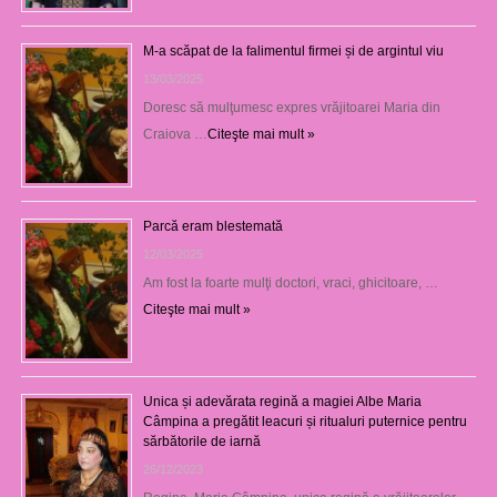
M-a scăpat de la falimentul firmei și de argintul viu
13/03/2025
Doresc să mulţumesc expres vrăjitoarei Maria din
Craiova …
Citeşte mai mult »
Parcă eram blestemată
12/03/2025
Am fost la foarte mulţi doctori, vraci, ghicitoare, …
Citeşte mai mult »
Unica și adevărata regină a magiei Albe Maria
Câmpina a pregătit leacuri și ritualuri puternice pentru
sărbătorile de iarnă
26/12/2023