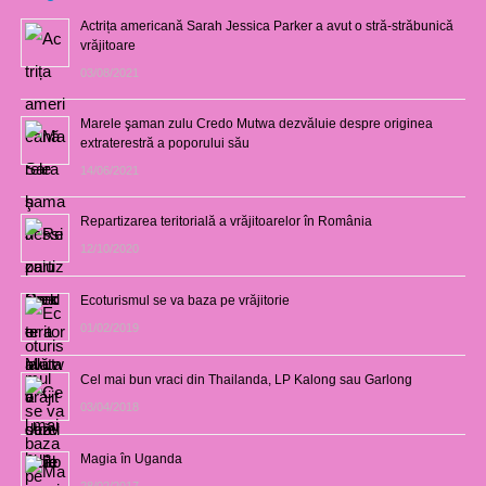
Actrița americană Sarah Jessica Parker a avut o stră-străbunică
vrăjitoare
03/08/2021
Marele şaman zulu Credo Mutwa dezvăluie despre originea
extraterestră a poporului său
14/06/2021
Repartizarea teritorială a vrăjitoarelor în România
12/10/2020
Ecoturismul se va baza pe vrăjitorie
01/02/2019
Cel mai bun vraci din Thailanda, LP Kalong sau Garlong
03/04/2018
Magia în Uganda
28/02/2017