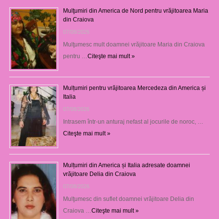
Mulţumiri din America de Nord pentru vrăjitoarea Maria
din Craiova
07/08/2026
Mulţumesc mult doamnei vrăjitoare Maria din Craiova
pentru …
Citeşte mai mult »
Mulțumiri pentru vrăjitoarea Mercedeza din America și
Italia
07/08/2026
Intrasem într-un anturaj nefast al jocurile de noroc, …
Citeşte mai mult »
Mulțumiri din America și Italia adresate doamnei
vrăjitoare Delia din Craiova
07/08/2026
Mulţumesc din suflet doamnei vrăjitoare Delia din
Craiova …
Citeşte mai mult »