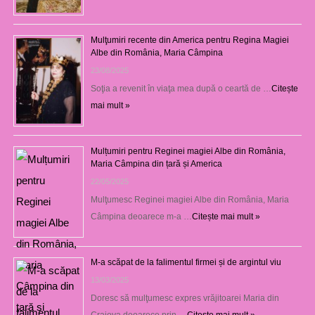
Mulţumiri recente din America pentru Regina Magiei
Albe din România, Maria Câmpina
23/08/2025
Soţia a revenit în viaţa mea după o ceartă de …
Citește
mai mult »
Mulțumiri pentru Reginei magiei Albe din România,
Maria Câmpina din țară și America
22/05/2025
Mulţumesc Reginei magiei Albe din România, Maria
Câmpina deoarece m-a …
Citește mai mult »
M-a scăpat de la falimentul firmei și de argintul viu
13/03/2025
Doresc să mulţumesc expres vrăjitoarei Maria din
Craiova deoarece prin …
Citește mai mult »