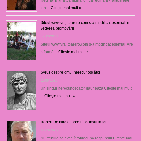
Regina Maria Câmpina, unica regină a vrăjitoarelor
din …
Citeşte mai mult »
Siteul www.vrajitoarero.com s-a modificat esențial în
vederea promovării
07/12/2023
Siteul www.vrajitoarero.com s-a modificat esențial. Are
o formă …
Citeşte mai mult »
Syrus despre omul nerecunoscător
11/09/2023
Un singur nerecunoscător dăunează Citește mai mult
→
Citeşte mai mult »
Robert De Niro despre răspunsul la tot
10/09/2023
Nu trebuie să aveți întotdeauna răspunsul Citește mai