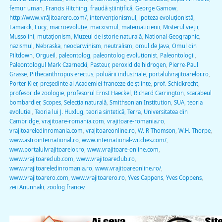
femur uman
,
Francis Hitching
,
fraudă ştiinţifică
,
George Gamow
,
http://www.vrăjitoarero.com/
,
intervenţionismul
,
ipoteza evoluţionistă
,
Lamarck
,
Lucy
,
macroevoluţie
,
marxismul
,
matematicienii
,
Misterul vieţii
,
Mussolini
,
mutaţionism
,
Muzeul de istorie naturală
,
National Geographic
,
nazismul
,
Nebraska
,
neodarwinism
,
neutralism
,
omul de Java
,
Omul din
Piltdown
,
Orgueil
,
paleontolog
,
paleontolog evoluţionist
,
Paleontologii
,
Paleontologul Mark Czarnecki
,
Pasteur
,
peroxid de hidrogen
,
Pierre-Paul
Grasse
,
Pithecanthropus erectus
,
poluării industriale
,
portalulvrajitoarelor.ro
,
Porter Kier
,
preşedinte al Academiei franceze de ştiinţe
,
prof. Schidkrecht
,
profesor de zoologie
,
profesorul Ernst Haeckel
,
Richard Carrington
,
scarabeul
bombardier
,
Scopes
,
Selecţia naturală
,
Smithsonian Institution
,
SUA
,
teoria
evoluției
,
Teoria lui J. Huxlug
,
teoria sintetică
,
Terra
,
Universitatea din
Cambridge
,
vrajitoare-romania.com
,
vrajitoare-romania.ro
,
vrajitoareledinromania.com
,
vrajitoareonline.ro
,
W. R Thomson
,
W.H. Thorpe
,
www.astrointernational.ro
,
www.international-witches.com/
,
www.portalulvrajitoarelor.ro
,
www.vrajitoare-online.com
,
www.vrajitoareclub.com
,
www.vrajitoareclub.ro
,
www.vrajitoareledinromania.ro
,
www.vrajitoareonline.ro/
,
www.vrajitoarero.com
,
www.vrajitoarero.ro
,
Yves Cappens
,
Yves Coppens
,
zeii Anunnaki
,
zoolog francez