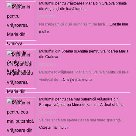
Mulţumiri pentru vrăjitoarea Maria din Craiova primite
din Anglia și din toată lumea
29/07/2026
Nu credeam că o să ajung să mi se facă …
Citește mai
mult »
Mulţumiri din Spania şi Anglia pentru vrăjitoarea Maria
din Craiova
28/07/2026
Mulţumesc vrăjitoarei Maria din Craiova pentru că m-a
vindecat de …
Citește mai mult »
Mulțumiri pentru cea mai puternică vrăjitoare din
Europa -vrăjitoarea Mercedeza – din Ardeal și Italia
23/07/2026
Vă declar că am apelat cu cea mai mare speranţă …
Citește mai mult »