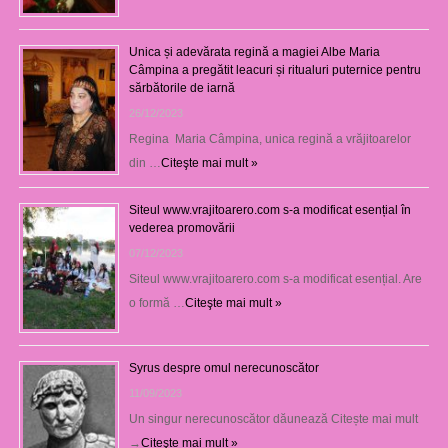
Unica și adevărata regină a magiei Albe Maria
Câmpina a pregătit leacuri și ritualuri puternice pentru
sărbătorile de iarnă
26/12/2023
Regina Maria Câmpina, unica regină a vrăjitoarelor
din …
Citeşte mai mult »
Siteul www.vrajitoarero.com s-a modificat esențial în
vederea promovării
07/12/2023
Siteul www.vrajitoarero.com s-a modificat esențial. Are
o formă …
Citeşte mai mult »
Syrus despre omul nerecunoscător
11/09/2023
Un singur nerecunoscător dăunează Citește mai mult
→
Citeşte mai mult »