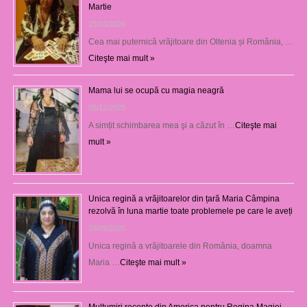
Martie
25/03/2026
Cea mai puternică vrăjitoare din Oltenia și România, …
Citeşte mai mult »
Mama lui se ocupă cu magia neagră
05/12/2025
A simțit schimbarea mea şi a căzut în …
Citeşte mai
mult »
Unica regină a vrăjitoarelor din țară Maria Câmpina
rezolvă în luna martie toate problemele pe care le aveți
25/09/2025
Unica regină a vrăjitoarele din România, doamna
Maria …
Citeşte mai mult »
Mulţumiri recente din America pentru Regina Magiei