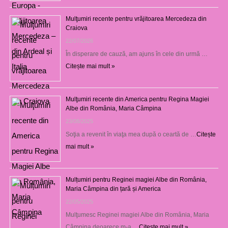
Mulţumiri recente pentru vrăjitoarea Mercedeza din
Craiova
22/07/2026
În disperare de cauză, am ajuns în cele din urmă …
Citește mai mult »
Mulţumiri recente din America pentru Regina Magiei
Albe din România, Maria Câmpina
23/08/2025
Soţia a revenit în viaţa mea după o ceartă de …
Citește
mai mult »
Mulțumiri pentru Reginei magiei Albe din România,
Maria Câmpina din țară și America
22/05/2025
Mulţumesc Reginei magiei Albe din România, Maria
Câmpina deoarece m-a …
Citește mai mult »