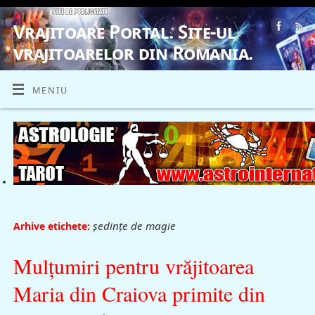
Vrajitoare Portal. Site-ul
vrajitoarelor din Romania.
VRAJITOARE, VRAJITOARELE, VRAJITOARE
MENIU
şedinţe de magie
Arhive etichete:
Mulţumiri pentru vrăjitoarea
Maria din Craiova primite din