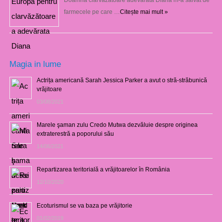
farmecele pe care …
Citește mai mult »
Magia in lume
Actrița americană Sarah Jessica Parker a avut o stră-străbunică
vrăjitoare
03/08/2021
Marele şaman zulu Credo Mutwa dezvăluie despre originea
extraterestră a poporului său
14/06/2021
Repartizarea teritorială a vrăjitoarelor în România
12/10/2020
Ecoturismul se va baza pe vrăjitorie
01/02/2019