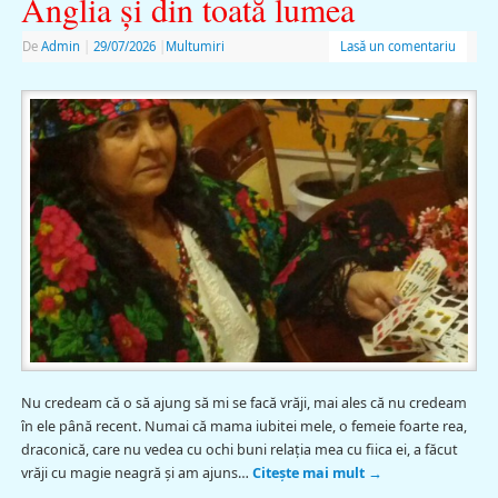
Anglia și din toată lumea
De
Admin
|
29/07/2026
|
Multumiri
Lasă un comentariu
Nu credeam că o să ajung să mi se facă vrăji, mai ales că nu credeam
în ele până recent. Numai că mama iubitei mele, o femeie foarte rea,
draconică, care nu vedea cu ochi buni relaţia mea cu fiica ei, a făcut
vrăji cu magie neagră şi am ajuns…
Citește mai mult
→