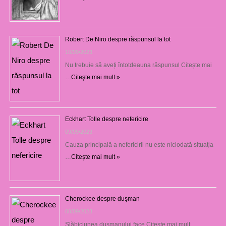
Robert De Niro despre răspunsul la tot
10/09/2023
Nu trebuie să aveți întotdeauna răspunsul Citește mai
…
Citeşte mai mult »
Eckhart Tolle despre nefericire
09/09/2023
Cauza principală a nefericirii nu este niciodată situaţia
…
Citeşte mai mult »
Cherockee despre duşman
08/09/2023
Slăbiciunea duşmanului face Citește mai mult