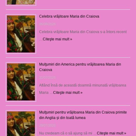
Celebra vrăjitoare Maria din Craiova
06/08/2026
Celebra vrăjitoare Maria din Craiova s-a întors recent
…
Citeşte mai mult »
Mulţumiri din America pentru vrăjitoarea Maria din
Craiova
31/07/2026
Aflând însă de această doamnă minunată vrăjitoarea
Maria …
Citeşte mai mult »
Mulţumiri pentru vrăjitoarea Maria din Craiova primite
din Anglia și din toată lumea
29/07/2026
Nu credeam că o să ajung să mi …
Citeşte mai mult »