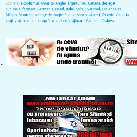
Etichetat
alcoolismul
,
America
,
Anglia
,
argintul viu
,
Canada
,
dezlegat
cununiile
,
farmece
,
Germania
,
Israel
,
Italia
,
Koln
,
Liverpool
,
Los Angeles
,
Milano
,
Montreal
,
şedinţe de magie
,
Spania
,
spor in afaceri
,
Tel Aviv
,
Valencia
,
vraji
,
vrăji cu magie neagră
,
vrajitoare
,
vrăjitoare Maria din Craiova