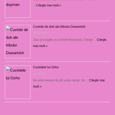
→
Citeşte mai mult »
Cuvinte de duh ale tribului Duwamish
07/09/2023
Ziua şi noapte nu pot trăi împreună. Citește …
Citeşte
mai mult »
Cuvintele lui Osho
06/09/2023
Nu este nevoie să ştii unde mergi. Nu …
Citeşte mai
mult »