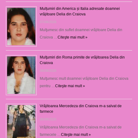
Mulțumiri din America și Italia adresate doamnei
vrăjitoare Delia din Craiova
07/08/2026
Mulţumesc din suflet doamnei vrăjitoare Delia din
Craiova …
Citeşte mai mult »
Mulţumiri din Roma primite de vrăjitoarea Delia din
Craiova
06/08/2026
Mulţumesc mult doamnei vrăjitoare Delia din Craiova
pentru …
Citeşte mai mult »
Vrăjitoarea Mercedeza din Craiova m-a salvat de
farmece
06/08/2026
Vrăjitoarea Mercedeza din Craiova m-a salvat de
farmecele …
Citeşte mai mult »