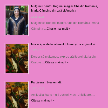
Mulțumiri pentru Reginei magiei Albe din România,
Maria Câmpina din țară și America
22/05/2025
Mulţumesc Reginei magiei Albe din România, Maria
Câmpina …
Citeşte mai mult »
M-a scăpat de la falimentul firmei și de argintul viu
13/03/2025
Doresc să mulţumesc expres vrăjitoarei Maria din
Craiova …
Citeşte mai mult »
Parcă eram blestemată
12/03/2025
Am fost la foarte mulţi doctori, vraci, ghicitoare, …
Citeşte mai mult »