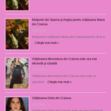
Mulţumiri din Spania şi Anglia pentru vrăjitoarea Maria
din Craiova
28/07/2026
Mulţumesc vrăjitoarei Maria din Craiova pentru că m-a
…
Citeşte mai mult »
Vrăjitoarea Mercedeza din Craiova este cea mai
eficientă şi căutată
27/07/2026
Vrăjitoarea Mercedeza din Craiova vine este cu
adevărat …
Citeşte mai mult »
Vrăjitoarea Delia din Craiova
27/07/2026
Vrăjitoarea Delia din Craiova este cea mai puternică …