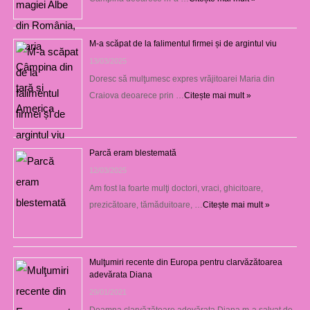
M-a scăpat de la falimentul firmei și de argintul viu
13/03/2025
Doresc să mulţumesc expres vrăjitoarei Maria din
Craiova deoarece prin …
Citește mai mult »
Parcă eram blestemată
12/03/2025
Am fost la foarte mulţi doctori, vraci, ghicitoare,
prezicătoare, tămăduitoare, …
Citește mai mult »
Mulţumiri recente din Europa pentru clarvăzătoarea
adevărata Diana
29/01/2021
Doamna clarvăzătoare adevărata Diana m-a salvat de