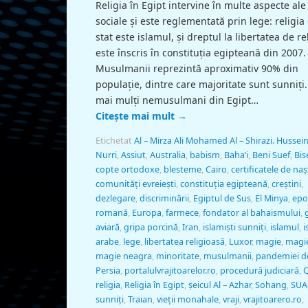
Religia în Egipt intervine în multe aspecte ale 
sociale şi este reglementată prin lege: religia
stat este islamul, şi dreptul la libertatea de re
este înscris în constituţia egipteană din 2007.
Musulmanii reprezintă aproximativ 90% din
populaţie, dintre care majoritate sunt sunniţi.
mai mulţi nemusulmani din Egipt…
Citește mai mult
→
Etichetat
Al – Mirza Ali Mohamed Al – Shirazi. Hussein
Nurri
,
Assiut
,
Australia
,
babism
,
Baha’i
,
Beni Suef
,
Bise
copte ortodoxe
,
blesteme
,
Cairo
,
certificatele de na
comunităţi evreieşti
,
constituţia egipteană
,
creștini
,
dezlegare
,
discriminării
,
Egiptul de Sus
,
El Minya
,
epo
romană
,
Europa
,
farmece
,
fondator al bahaismului
,
aviară
,
gripa porcină
,
Iran
,
islamişti sunniţi
,
islamul
,
i
arabe
,
lege
,
libertatea religioasă
,
Luxor
,
magie
,
magie
magie neagra
,
minoritate
,
musulmanii
,
pandemiei d
Persia
,
portalulvrajitoarelor.ro
,
procedură judiciară
,
religia
,
Religia în Egipt
,
şeicul Al – Azhar
,
Sohang
,
SUA
sunniţi
,
Traian
,
vieţii monahale
,
vraji
,
vrajitoarero.ro
,