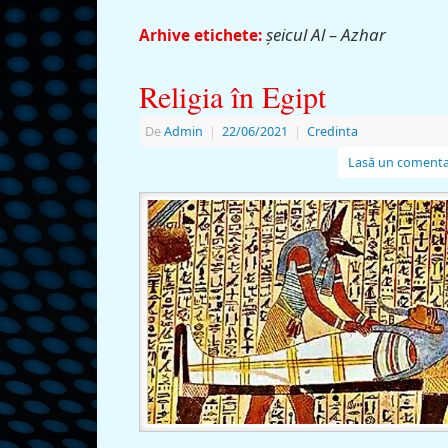
şeicul Al – Azhar
Arhive etichete:
Religia în Egipt
De
Admin
|
22/06/2021
|
Credinta
Lasă un comenta