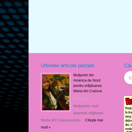
Ultimele articole postate
Cău
Mulţumiri din
America de Nord
pentru vrăjitoarea
Maria din Craiova
07/08/2026
Mulţumesc mult
doamnei vrăjitoare
Maria din Craiova pentru …
Citeşte mai
mult »