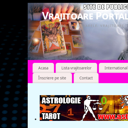
Vrajitoare Portal
VRAJITOARE, VRAJITOARELE, VRAJITOARE
Acasa
Lista vrajitoarelor
International
Înscriere pe site
Contact