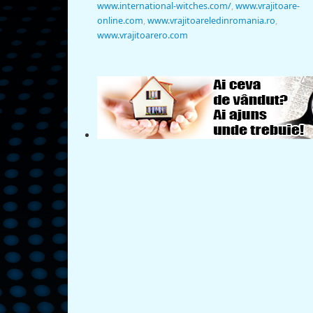
www.international-witches.com/
,
www.vrajitoare-
online.com
,
www.vrajitoareledinromania.ro
,
www.vrajitoarero.com