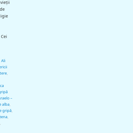
vieţii
 de
ligie
 Cei
 Ali
ricii
ştere
,
ca
gripă
sraelo –
 alba
,
e gripă
,
Qena
,
,