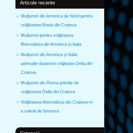
Articole recente
Mulţumiri din America de Nord pentru
vrăjitoarea Maria din Craiova
Mulțumiri pentru vrăjitoarea
Mercedeza din America și Italia
Mulțumiri din America și Italia
adresate doamnei vrăjitoare Delia din
Craiova
Mulţumiri din Roma primite de
vrăjitoarea Delia din Craiova
Vrăjitoarea Mercedeza din Craiova m-
a salvat de farmece