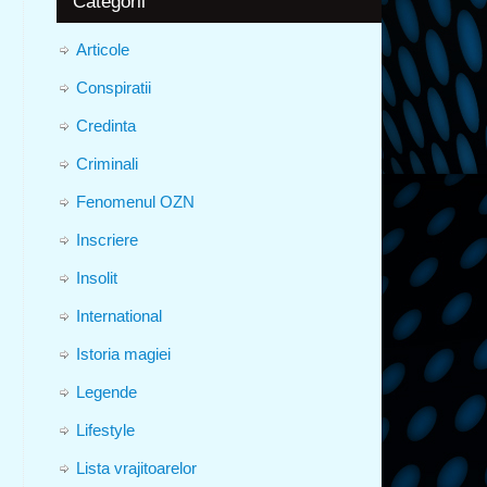
Categorii
Articole
Conspiratii
Credinta
Criminali
Fenomenul OZN
Inscriere
Insolit
International
Istoria magiei
Legende
Lifestyle
Lista vrajitoarelor