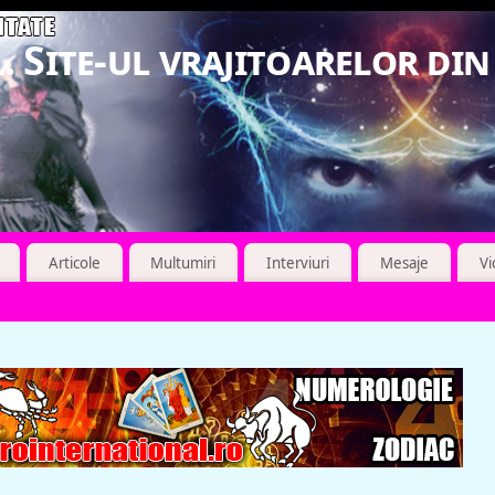
. Site-ul vrajitoarelor di
Articole
Multumiri
Interviuri
Mesaje
V