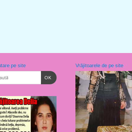
tare pe site
Vrăjitoarele de pe site
OK