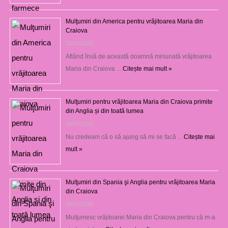
Mulţumiri din America pentru vrăjitoarea Maria din
Craiova
31/07/2026
Aflând însă de această doamnă minunată vrăjitoarea
Maria din Craiova …
Citește mai mult »
Mulţumiri pentru vrăjitoarea Maria din Craiova primite
din Anglia și din toată lumea
29/07/2026
Nu credeam că o să ajung să mi se facă …
Citește mai
mult »
Mulţumiri din Spania şi Anglia pentru vrăjitoarea Maria
din Craiova
28/07/2026
Mulţumesc vrăjitoarei Maria din Craiova pentru că m-a