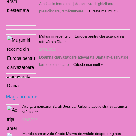
Am fost la foarte mulţi doctori, vraci, ghicitoare,
prezicătoare, tămăduitoare, …
Citește mai mult »
Mulţumiri recente din Europa pentru clarvăzătoarea
adevărata Diana
29/01/2021
Doamna clarvăzătoare adevărata Diana m-a salvat de
farmecele pe care …
Citește mai mult »
Magia in lume
Actrița americană Sarah Jessica Parker a avut o stră-străbunică
vrăjitoare
03/08/2021
Marele şaman zulu Credo Mutwa dezvăluie despre originea