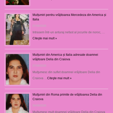
Mulțumiri pentru vrăjitoarea Mercedeza din America și
Italia
07/08/2026
Intrasem într-un anturaj nefast al jocurile de noroc, …
Citeşte mai mult »
Mulțumiri din America și Italia adresate doamnei
vrăjitoare Delia din Craiova
07/08/2026
Mulţumesc din suflet doamnei vrăjitoare Delia din
Craiova …
Citeşte mai mult »
Mulţumiri din Roma primite de vrăjitoarea Delia din
Craiova
06/08/2026
Mulţumesc mult doamnei vrăjitoare Delia din Craiova