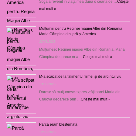
Soţia a revenit în viaţa mea după o ceartă de …
Citește
mai mult »
Mulțumiri pentru Reginei magiei Albe din România,
Maria Câmpina din țară și America
22/05/2025
Mulţumesc Reginei magiei Albe din România, Maria
Câmpina deoarece m-a …
Citește mai mult »
M-a scăpat de la falimentul firmei și de argintul viu
13/03/2025
Doresc să mulţumesc expres vrăjitoarei Maria din
Craiova deoarece prin …
Citește mai mult »
Parcă eram blestemată
12/03/2025