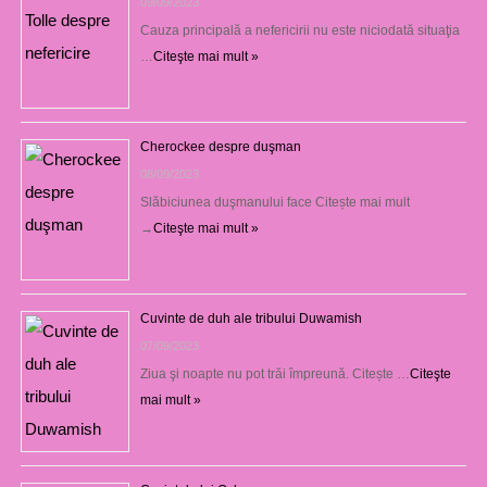
09/09/2023
Cauza principală a nefericirii nu este niciodată situaţia
…
Citeşte mai mult »
Cherockee despre duşman
08/09/2023
Slăbiciunea duşmanului face Citește mai mult
→
Citeşte mai mult »
Cuvinte de duh ale tribului Duwamish
07/09/2023
Ziua şi noapte nu pot trăi împreună. Citește …
Citeşte
mai mult »