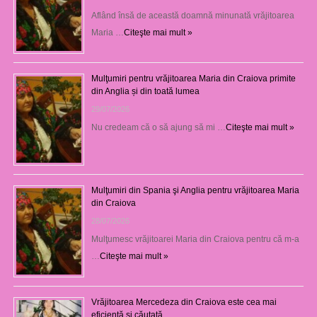
Aflând însă de această doamnă minunată vrăjitoarea
Maria …
Citeşte mai mult »
Mulţumiri pentru vrăjitoarea Maria din Craiova primite
din Anglia și din toată lumea
29/07/2026
Nu credeam că o să ajung să mi …
Citeşte mai mult »
Mulţumiri din Spania şi Anglia pentru vrăjitoarea Maria
din Craiova
28/07/2026
Mulţumesc vrăjitoarei Maria din Craiova pentru că m-a
…
Citeşte mai mult »
Vrăjitoarea Mercedeza din Craiova este cea mai
eficientă şi căutată