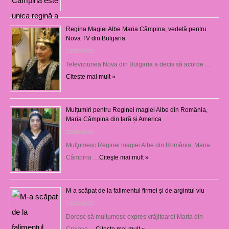
Regina Magiei Albe Maria Câmpina, vedetă pentru
Nova TV din Bulgaria
23/05/2025
Televiziunea Nova din Bulgaria a decis să acorde …
Citeşte mai mult »
Mulțumiri pentru Reginei magiei Albe din România,
Maria Câmpina din țară și America
22/05/2025
Mulţumesc Reginei magiei Albe din România, Maria
Câmpina …
Citeşte mai mult »
M-a scăpat de la falimentul firmei și de argintul viu
13/03/2025
Doresc să mulţumesc expres vrăjitoarei Maria din
Craiova …
Citeşte mai mult »