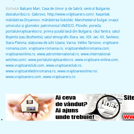
Etichetat
Balcanii Mari
,
Casa de Umor şi de Satiră
,
centrul Bulgariei
,
dezvaluiribiz.ro
,
Gabrovo
,
http://www.vrăjitoarero.com/
,
Kazanlak
,
mănăstirea Dryanovo
,
mănăstirea Sokolski
,
Manchesterul bulgar
,
oraşul
umorului şi glumelor
,
patrimoniul UNESCO
,
Plovdiv
,
porecla
,
portalulvrajitoarelor.ro
,
prima şcoală laică din Bulgaria
,
râul Yantra
,
satul
Bojentsi (sau Bozhentsi)
,
satul etnografic Etara
,
sec. XIX
,
sec. XX
,
Sevlievo
,
Stara Planina
,
staţiunea de schi Uzana
,
Varna
,
Veliko Tarnovo
,
vrajitoare-
romania.com
,
vrajitoare-romania.ro
,
vrajitoareledinromania.com
,
vrajitoareonline.ro
,
www.astrointernational.ro
,
www.international-
witches.com/
,
www.portalulvrajitoarelor.ro
,
www.vrajitoare-online.com
,
www.vrajitoareclub.com
,
www.vrajitoareclub.ro
,
www.vrajitoareledinromania.ro
,
www.vrajitoareonline.ro/
,
www.vrajitoarero.com
,
www.vrajitoarero.ro