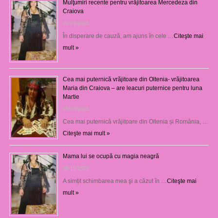
Mulţumiri recente pentru vrăjitoarea Mercedeza din
Craiova
22/07/2026
În disperare de cauză, am ajuns în cele …
Citeşte mai
mult »
Cea mai puternică vrăjitoare din Oltenia- vrăjitoarea
Maria din Craiova – are leacuri puternice pentru luna
Martie
25/03/2026
Cea mai puternică vrăjitoare din Oltenia și România, …
Citeşte mai mult »
Mama lui se ocupă cu magia neagră
05/12/2025
A simțit schimbarea mea şi a căzut în …
Citeşte mai
mult »