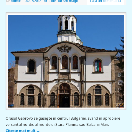
De
Admin
|
07/07/2018
|
Articole
,
Turism magic
Lasă un comentariu
Oraşul Gabrovo se găseşte în centrul Bulgariei, având în apropiere
versantul nordic al muntelui Stara Planina sau Balcanii Mari.
Citește mai mult
→