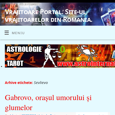
Vrajitoare Portal. Site-ul
vrajitoarelor din Romania.
VRAJITOARE, VRAJITOARELE, VRAJITOARE
MENIU
Sevlievo
Arhive etichete:
Gabrovo, oraşul umorului şi
glumelor