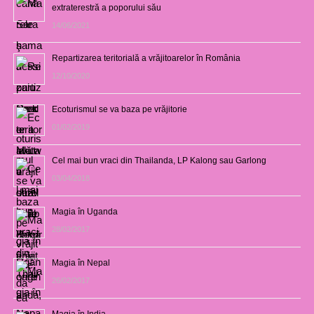
extraterestră a poporului său
14/06/2021
Repartizarea teritorială a vrăjitoarelor în România
12/10/2020
Ecoturismul se va baza pe vrăjitorie
01/02/2019
Cel mai bun vraci din Thailanda, LP Kalong sau Garlong
03/04/2018
Magia în Uganda
28/02/2017
Magia în Nepal
26/02/2017
Magia în India