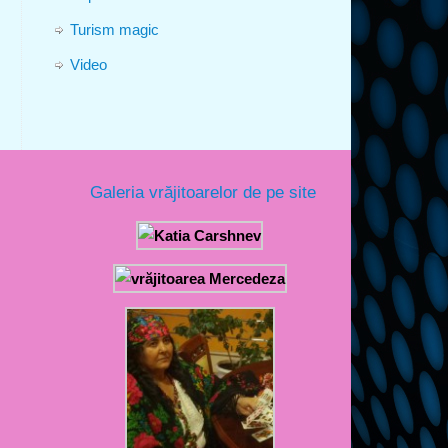
Turism magic
Video
Galeria vrăjitoarelor de pe site