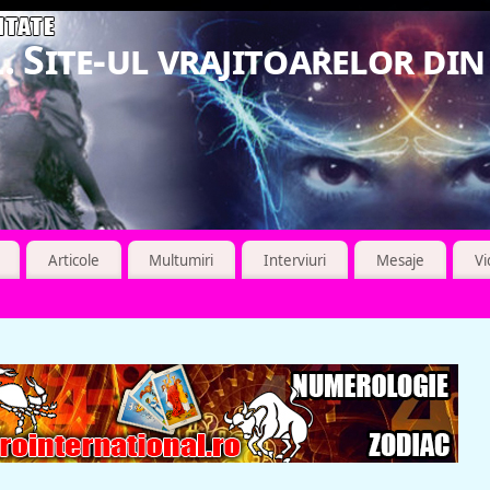
. Site-ul vrajitoarelor di
Articole
Multumiri
Interviuri
Mesaje
V