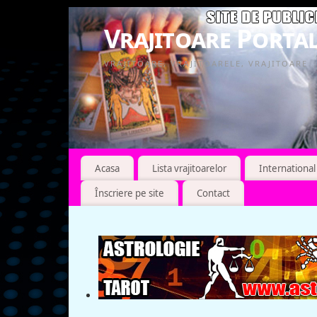
Vrajitoare Portal
VRAJITOARE, VRAJITOARELE, VRAJITOARE
Acasa
Lista vrajitoarelor
International
Înscriere pe site
Contact