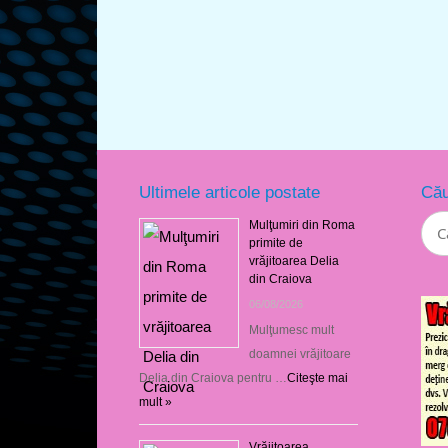
Ultimele articole postate
Cău
Mulţumiri din Roma
primite de
vrăjitoarea Delia
din Craiova
06/08/2026
Mulţumesc mult
doamnei vrăjitoare
Delia din Craiova pentru …
Citeşte mai
mult »
Vrăjitoarea