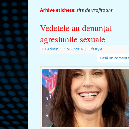
site de vrajitoare
Arhive etichete:
Vedetele au denunţat
agresiunile sexuale
De
Admin
|
17/08/2016
|
Lifestyle
Lasă un comenta