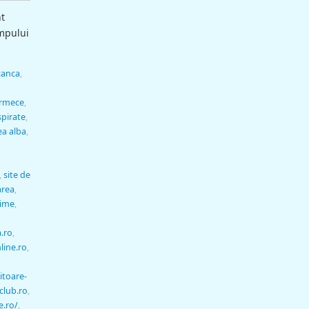
nt
mpului
canca
,
armece
,
spirate
,
a alba
,
,
site de
area
,
time
,
.ro
,
line.ro
,
itoare-
club.ro
,
e.ro/
,