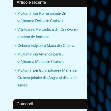
Articole recente
Mulţumiri din Roma primite de
vrăjitoarea Delia din Craiova
Vrăjitoarea Mercedeza din Craiova m-
a salvat de farmece
Celebra vrăjitoare Maria din Craiova
Mulţumiri din America pentru
vrăjitoarea Maria din Craiova
Mulţumiri pentru vrăjitoarea Maria din
Craiova primite din Anglia și din toată
lumea
Categorii