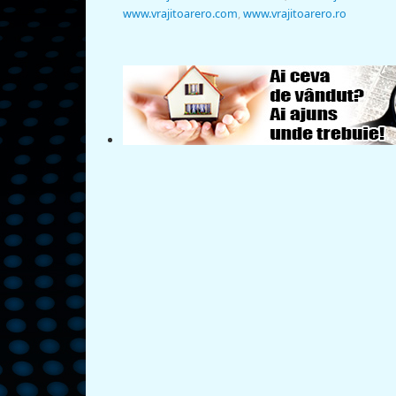
www.vrajitoarero.com
,
www.vrajitoarero.ro