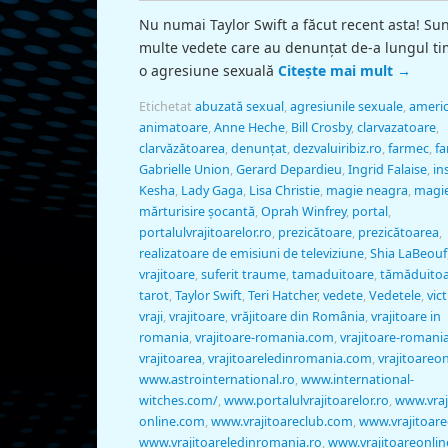
Nu numai Taylor Swift a făcut recent asta! Su
multe vedete care au denunţat de-a lungul ti
o agresiune sexuală
Citește mai mult
→
Etichetat
abuzată sexual
,
agresiunile sexuale
,
ameri
animatoare
,
Anne Heche
,
Bill Crosby
,
clarvazatoare
,
clarvăzătoarea
,
denunţat
,
dezvaluiribiz.ro
,
farmec
,
f
Gabrielle Union
,
Gerard Depardieu
,
Ingrid Falaise
,
in
Kesha
,
Lady Gaga
,
Lisa Christie
,
magie neagra
,
magie
mărturisire şocantă
,
Oprah Winfrey
,
portal
,
portalulvrajitoarelor.ro
,
prezicătoare
,
prezicătoarea
,
realizatoare de emisiuni de televiziune
,
Shia LaBeouf
vrajitoare
,
suferit traume
,
tamaduitoare
,
tămăduito
tarot
,
Taylor Swift
,
Teri Hatcher
,
vedete
,
Vedetele
,
vic
vraji
,
vrajitoare
,
vrăjitoare din România
,
vrajitoare in
romania
,
vrajitoare-romania.com
,
vrajitoare-romania
vrajitoarea
,
vrajitoareledinromania.com
,
vrajitoareon
www.astrointernational.ro
,
www.international-
witches.com/
,
www.portalulvrajitoarelor.ro
,
www.vraj
online.com
,
www.vrajitoareclub.com
,
www.vrajitoare
www.vrajitoareledinromania.ro
,
www.vrajitoareonlin