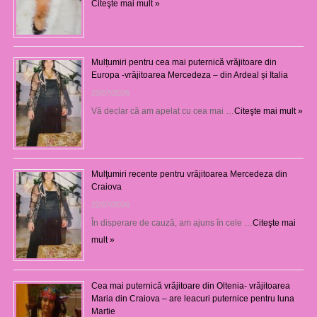
Citeşte mai mult »
Mulțumiri pentru cea mai puternică vrăjitoare din
Europa -vrăjitoarea Mercedeza – din Ardeal și Italia
23/07/2026
Vă declar că am apelat cu cea mai …
Citeşte mai mult »
Mulţumiri recente pentru vrăjitoarea Mercedeza din
Craiova
22/07/2026
În disperare de cauză, am ajuns în cele …
Citeşte mai
mult »
Cea mai puternică vrăjitoare din Oltenia- vrăjitoarea
Maria din Craiova – are leacuri puternice pentru luna
Martie