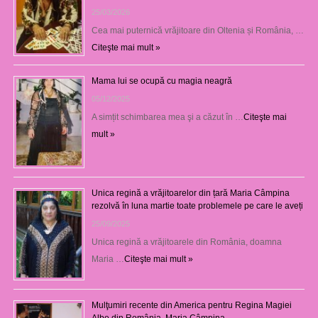
25/03/2026
Cea mai puternică vrăjitoare din Oltenia și România, …
Citeşte mai mult »
Mama lui se ocupă cu magia neagră
05/12/2025
A simțit schimbarea mea şi a căzut în …
Citeşte mai
mult »
Unica regină a vrăjitoarelor din țară Maria Câmpina
rezolvă în luna martie toate problemele pe care le aveți
25/09/2025
Unica regină a vrăjitoarele din România, doamna
Maria …
Citeşte mai mult »
Mulţumiri recente din America pentru Regina Magiei
Albe din România, Maria Câmpina