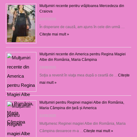
Mulţumiri recente pentru vrăjitoarea Mercedeza din
Craiova
22/07/2026
În disperare de cauză, am ajuns în cele din urmă …
Citește mai mult »
Mulţumiri recente din America pentru Regina Magiei
Albe din România, Maria Câmpina
23/08/2025
Soţia a revenit în viaţa mea după o ceartă de …
Citește
mai mult »
Mulțumiri pentru Reginei magiei Albe din România,
Maria Câmpina din țară și America
22/05/2025
Mulţumesc Reginei magiei Albe din România, Maria
Câmpina deoarece m-a …
Citește mai mult »