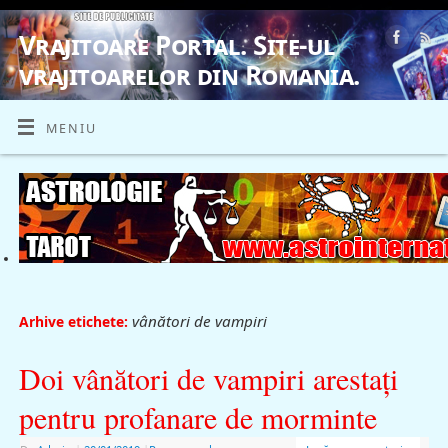
Vrajitoare Portal. Site-ul
vrajitoarelor din Romania.
VRAJITOARE, VRAJITOARELE, VRAJITOARE
MENIU
vânători de vampiri
Arhive etichete:
Doi vânători de vampiri arestaţi
pentru profanare de morminte