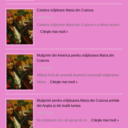
Celebra vrăjitoare Maria din Craiova
06/08/2026
Celebra vrăjitoare Maria din Craiova s-a întors recent
…
Citeşte mai mult »
Mulţumiri din America pentru vrăjitoarea Maria din
Craiova
31/07/2026
Aflând însă de această doamnă minunată vrăjitoarea
Maria …
Citeşte mai mult »
Mulţumiri pentru vrăjitoarea Maria din Craiova primite
din Anglia și din toată lumea
29/07/2026
Nu credeam că o să ajung să mi …
Citeşte mai mult »