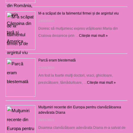
M-a scăpat de la falimentul firmei și de argintul viu
13/03/2025
Doresc să mulţumesc expres vrăjitoarei Maria din
Craiova deoarece prin …
Citește mai mult »
Parcă eram blestemată
12/03/2025
Am fost la foarte mulţi doctori, vraci, ghicitoare,
prezicătoare, tămăduitoare, …
Citește mai mult »
Mulţumiri recente din Europa pentru clarvăzătoarea
adevărata Diana
29/01/2021
Doamna clarvăzătoare adevărata Diana m-a salvat de