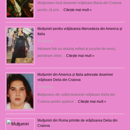
Mulţumesc mult doamnei vrăjitoare Maria din Craiova
pentru că prin …
Citește mai mult »
Mulțumiri pentru vrăjitoarea Mercedeza din America și
Italia
07/08/2026
Intrasem într-un anturaj nefast al jocurile de noroc,
pierdeam zilele …
Citește mai mult »
Mulțumiri din America și Italia adresate doamnei
vrăjitoare Delia din Craiova
07/08/2026
Mulţumesc din suflet doamnei vrăjitoare Delia din
Craiova pentru ajutorul …
Citește mai mult »
Mulţumiri din Roma primite de vrăjitoarea Delia din
Craiova