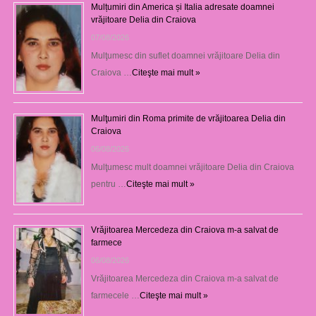
Mulțumiri din America și Italia adresate doamnei
vrăjitoare Delia din Craiova
07/08/2026
Mulţumesc din suflet doamnei vrăjitoare Delia din
Craiova …
Citeşte mai mult »
Mulţumiri din Roma primite de vrăjitoarea Delia din
Craiova
06/08/2026
Mulţumesc mult doamnei vrăjitoare Delia din Craiova
pentru …
Citeşte mai mult »
Vrăjitoarea Mercedeza din Craiova m-a salvat de
farmece
06/08/2026
Vrăjitoarea Mercedeza din Craiova m-a salvat de
farmecele …
Citeşte mai mult »