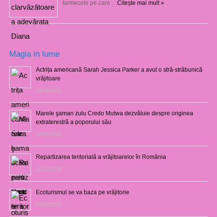
farmecele pe care …
Citește mai mult »
Magia in lume
Actrița americană Sarah Jessica Parker a avut o stră-străbunică
vrăjitoare
03/08/2021
Marele şaman zulu Credo Mutwa dezvăluie despre originea
extraterestră a poporului său
14/06/2021
Repartizarea teritorială a vrăjitoarelor în România
12/10/2020
Ecoturismul se va baza pe vrăjitorie
01/02/2019