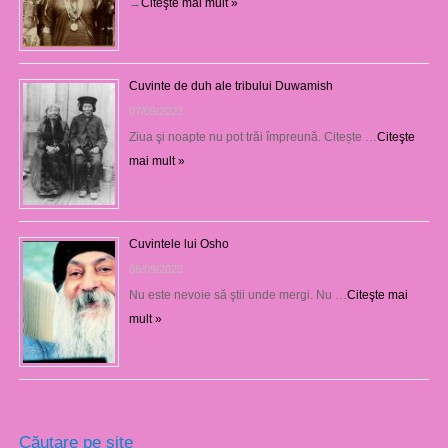
→
Citeşte mai mult »
Cuvinte de duh ale tribului Duwamish
07/09/2023
Ziua şi noapte nu pot trăi împreună. Citește …
Citeşte
mai mult »
Cuvintele lui Osho
06/09/2023
Nu este nevoie să ştii unde mergi. Nu …
Citeşte mai
mult »
Căutare pe site