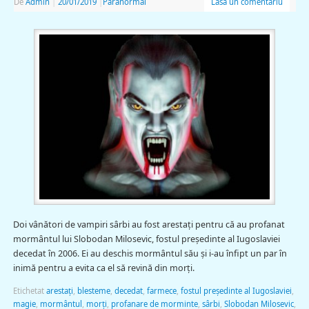
De
Admin
|
20/01/2019
|
Paranormal
Lasă un comentariu
Doi vânători de vampiri sârbi au fost arestaţi pentru că au profanat
mormântul lui Slobodan Milosevic, fostul preşedinte al Iugoslaviei
decedat în 2006. Ei au deschis mormântul său şi i-au înfipt un par în
inimă pentru a evita ca el să revină din morţi.
Etichetat
arestaţi
,
blesteme
,
decedat
,
farmece
,
fostul preşedinte al Iugoslaviei
,
magie
,
mormântul
,
morţi
,
profanare de morminte
,
sârbi
,
Slobodan Milosevic
,