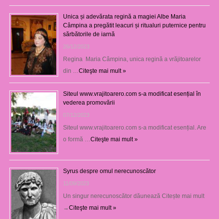
Unica și adevărata regină a magiei Albe Maria
Câmpina a pregătit leacuri și ritualuri puternice pentru
sărbătorile de iarnă
26/12/2023
Regina Maria Câmpina, unica regină a vrăjitoarelor
din …
Citeşte mai mult »
Siteul www.vrajitoarero.com s-a modificat esențial în
vederea promovării
07/12/2023
Siteul www.vrajitoarero.com s-a modificat esențial. Are
o formă …
Citeşte mai mult »
Syrus despre omul nerecunoscător
11/09/2023
Un singur nerecunoscător dăunează Citește mai mult
→
Citeşte mai mult »