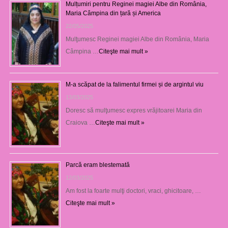
Mulțumiri pentru Reginei magiei Albe din România,
Maria Câmpina din țară și America
22/05/2025
Mulţumesc Reginei magiei Albe din România, Maria
Câmpina …
Citeşte mai mult »
M-a scăpat de la falimentul firmei și de argintul viu
13/03/2025
Doresc să mulţumesc expres vrăjitoarei Maria din
Craiova …
Citeşte mai mult »
Parcă eram blestemată
12/03/2025
Am fost la foarte mulţi doctori, vraci, ghicitoare, …
Citeşte mai mult »