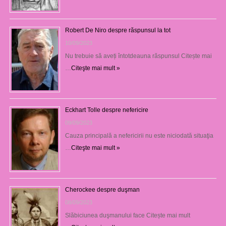
Robert De Niro despre răspunsul la tot
10/09/2023
Nu trebuie să aveți întotdeauna răspunsul Citește mai
…
Citeşte mai mult »
Eckhart Tolle despre nefericire
09/09/2023
Cauza principală a nefericirii nu este niciodată situaţia
…
Citeşte mai mult »
Cherockee despre duşman
08/09/2023
Slăbiciunea duşmanului face Citește mai mult