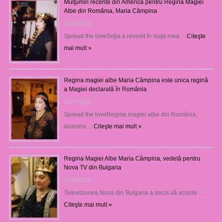
Mulţumiri recente din America pentru Regina Magiei
Albe din România, Maria Câmpina
23/08/2025
Spread the loveSoţia a revenit în viaţa mea …
Citeşte
mai mult »
Regina magiei albe Maria Câmpina este unica regină
a Magiei declarată în România
16/07/2025
Spread the loveRegina magiei albe din România,
doamna …
Citeşte mai mult »
Regina Magiei Albe Maria Câmpina, vedetă pentru
Nova TV din Bulgaria
23/05/2025
Televiziunea Nova din Bulgaria a decis să acorde …
Citeşte mai mult »