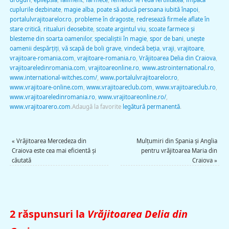
cuplurile dezbinate
,
magie alba
,
poate să aducă persoana iubită înapoi
,
portalulvrajitoarelor.ro
,
probleme în dragoste
,
redresează firmele aflate în
stare critică
,
ritualuri deosebite
,
scoate argintul viu
,
scoate farmece şi
blesteme din soarta oamenilor
,
specialiştii în magie
,
spor de bani
,
uneşte
oamenii despărţiţi
,
vă scapă de boli grave
,
vindecă beţia
,
vraji
,
vrajitoare
,
vrajitoare-romania.com
,
vrajitoare-romania.ro
,
Vrăjitoarea Delia din Craiova
,
vrajitoareledinromania.com
,
vrajitoareonline.ro
,
www.astrointernational.ro
,
www.international-witches.com/
,
www.portalulvrajitoarelor.ro
,
www.vrajitoare-online.com
,
www.vrajitoareclub.com
,
www.vrajitoareclub.ro
,
www.vrajitoareledinromania.ro
,
www.vrajitoareonline.ro/
,
www.vrajitoarero.com
.
Adaugă la favorite
legătură permanentă
.
«
Vrăjitoarea Mercedeza din
Mulţumiri din Spania şi Anglia
Craiova este cea mai eficientă şi
pentru vrăjitoarea Maria din
căutată
Craiova
»
2 răspunsuri la
Vrăjitoarea Delia din