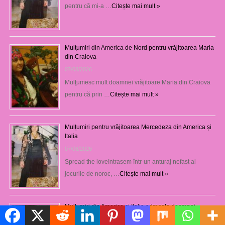
pentru că mi-a …
Citește mai mult »
Mulţumiri din America de Nord pentru vrăjitoarea Maria
din Craiova
07/08/2026
Mulţumesc mult doamnei vrăjitoare Maria din Craiova
pentru că prin …
Citește mai mult »
Mulțumiri pentru vrăjitoarea Mercedeza din America și
Italia
07/08/2026
Spread the loveIntrasem într-un anturaj nefast al
jocurile de noroc, …
Citește mai mult »
Mulțumiri din America și Italia adresate doamnei
vrăjitoare Delia din Craiova
Politică de cookie-uri