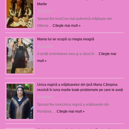
Martie
25/03/2026
Spread the loveCea mai puternică vrăjitoare din
Oltenia …
Citeşte mai mult »
Mama lui se ocupă cu magia neagră
05/12/2025
A simțit schimbarea mea şi a căzut în …
Citeşte mai
mult »
Unica regină a vrăjitoarelor din țară Maria Câmpina
rezolvă în luna martie toate problemele pe care le aveți
25/09/2025
Spread the loveUnica regină a vrăjitoarele din
România, …
Citeşte mai mult »