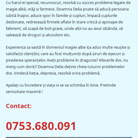
Cu harul ei special, recunoscut, rezolvă cu succes probleme legate de
magie albă, vrăji şi farmece. Doamna Delia poate să aducă persoana
iubită înapoi, aduce spor în familie şi cupluri, împacă cuplurile
dezbinate, redresează firmele aflate în stare critică şi aproape de
faliment, vă scapă de boli grave, unde alţii nu au avut izbândă, vă
salvează de droguri şi alcoolism etc.
Experienţa sa vastă în domeniul magiei albe iţa adus multe reuşite şi
satisfacţii clienţilor, care au fost mulţumiţi după şiruri de eşecuri şi
pirederea speranţelor. Aveţi probleme în dragoste? Afacerile dvs. nu
merg cum doriţi? Doamna Delia deţine cheia tuturor problemelor
dvs. Vindecă beţia, depresia, rezolvă orice problemă.
Apelaţi cu încredere şi viaţa vi se va schimba în bine. Pretinde
seriozitate maximă !
Contact:
0753.680.091