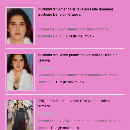
Mulțumiri din America și Italia adresate doamnei
vrăjitoare Delia din Craiova
07/08/2026
Spread the loveMulţumesc din suflet doamnei
vrăjitoare Delia …
Citeşte mai mult »
Mulţumiri din Roma primite de vrăjitoarea Delia din
Craiova
06/08/2026
Spread the loveMulţumesc mult doamnei vrăjitoare
Delia din …
Citeşte mai mult »
Vrăjitoarea Mercedeza din Craiova m-a salvat de
farmece
06/08/2026
Spread the loveVrăjitoarea Mercedeza din Craiova m-a
salvat …
Citeşte mai mult »