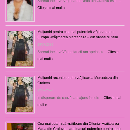
Spread the love Vrăjitoarea Delia din Craiova este …
Citeşte mai mult »
Mulțumiri pentru cea mai puternică vrăjitoare din
Europa -vrăjitoarea Mercedeza – din Ardeal și Italia
23/07/2026
Spread the loveVă declar că am apelat cu …
Citeşte
mai mult »
Mulţumiri recente pentru vrăjitoarea Mercedeza din
Craiova
22/07/2026
În disperare de cauză, am ajuns în cele …
Citeşte mai
mult »
Cea mai puternică vrăjitoare din Oltenia- vrăjitoarea
Maria din Craiova – are leacuri puternice pentru luna