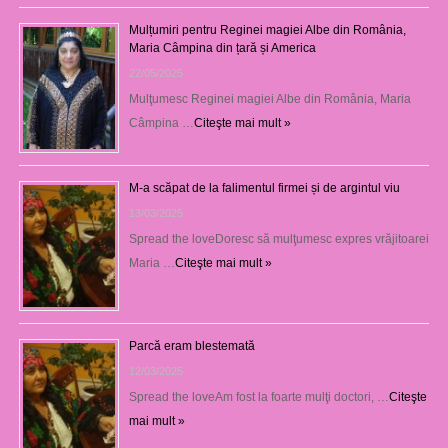
Mulțumiri pentru Reginei magiei Albe din România,
Maria Câmpina din țară și America
22/05/2025
Mulţumesc Reginei magiei Albe din România, Maria
Câmpina …
Citeşte mai mult »
M-a scăpat de la falimentul firmei și de argintul viu
13/03/2025
Spread the loveDoresc să mulţumesc expres vrăjitoarei
Maria …
Citeşte mai mult »
Parcă eram blestemată
12/03/2025
Spread the loveAm fost la foarte mulţi doctori, …
Citeşte
mai mult »