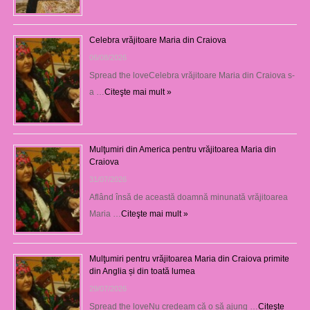
Celebra vrăjitoare Maria din Craiova
06/08/2026
Spread the loveCelebra vrăjitoare Maria din Craiova s-
a …
Citeşte mai mult »
Mulţumiri din America pentru vrăjitoarea Maria din
Craiova
31/07/2026
Aflând însă de această doamnă minunată vrăjitoarea
Maria …
Citeşte mai mult »
Mulţumiri pentru vrăjitoarea Maria din Craiova primite
din Anglia și din toată lumea
29/07/2026
Spread the loveNu credeam că o să ajung …
Citeşte