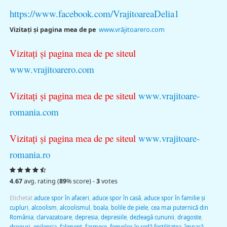
https://www.facebook.com/VrajitoareaDelia1
Vi
zitaţi şi pagina mea de pe
www.vrăjitoarero.com
Vizitaţi şi pagina mea de pe siteul
www.vrajitoarero.com
Vizitaţi şi pagina mea de pe siteul
www.vrajitoare-
romania.com
Vizitaţi şi pagina mea de pe siteul
www.vrajitoare-
romania.ro
4.67
avg. rating (
89
% score) -
3
votes
Etichetat
aduce spor în afaceri
,
aduce spor în casă
,
aduce spor în familie şi
cupluri
,
alcoolism
,
alcoolismul
,
boala
,
bolile de piele
,
cea mai puternică din
România
,
clarvazatoare
,
depresia
,
depresiile
,
dezleagă cununii
,
dragoste
,
droguri
,
epilepsia
,
faliment
,
farmece
,
femeilor le redă fertilitatea
,
împacă