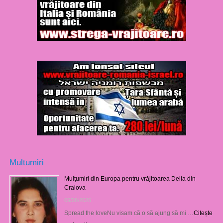
Multumiri
Mulţumiri din Europa pentru vrăjitoarea Delia din
Craiova
09/08/2026
Spread the loveNu visam că o să ajung să mi …
Citește