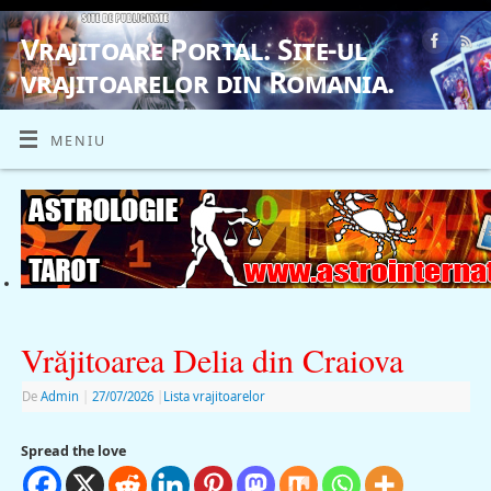
Vrajitoare Portal. Site-ul
vrajitoarelor din Romania.
VRAJITOARE, VRAJITOARELE, VRAJITOARE
MENIU
Vrăjitoarea Delia din Craiova
De
Admin
|
27/07/2026
|
Lista vrajitoarelor
Spread the love