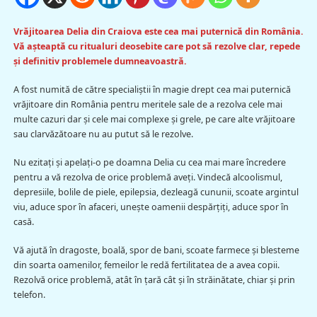
Vrăjitoarea Delia din Craiova este cea mai puternică din România.
Vă aşteaptă cu ritualuri deosebite care pot să rezolve clar, repede
şi definitiv problemele dumneavoastră.
A fost numită de către specialiştii în magie drept cea mai puternică
vrăjitoare din România pentru meritele sale de a rezolva cele mai
multe cazuri dar şi cele mai complexe şi grele, pe care alte vrăjitoare
sau clarvăzătoare nu au putut să le rezolve.
Nu ezitaţi şi apelaţi-o pe doamna Delia cu cea mai mare încredere
pentru a vă rezolva de orice problemă aveţi. Vindecă alcoolismul,
depresiile, bolile de piele, epilepsia, dezleagă cununii, scoate argintul
viu, aduce spor în afaceri, uneşte oamenii despărţiţi, aduce spor în
casă.
Vă ajută în dragoste, boală, spor de bani, scoate farmece şi blesteme
din soarta oamenilor, femeilor le redă fertilitatea de a avea copii.
Rezolvă orice problemă, atât în ţară cât şi în străinătate, chiar şi prin
telefon.