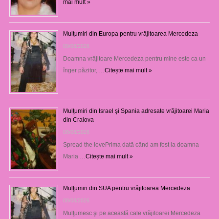
mai mult »
Mulţumiri din Europa pentru vrăjitoarea Mercedeza
09/08/2026
Doamna vrăjitoare Mercedeza pentru mine este ca un
înger păzitor, …
Citește mai mult »
Mulţumiri din Israel şi Spania adresate vrăjitoarei Maria
din Craiova
08/08/2026
Spread the lovePrima dată când am fost la doamna
Maria …
Citește mai mult »
Mulţumiri din SUA pentru vrăjitoarea Mercedeza
08/08/2026
Mulţumesc şi pe această cale vrăjitoarei Mercedeza