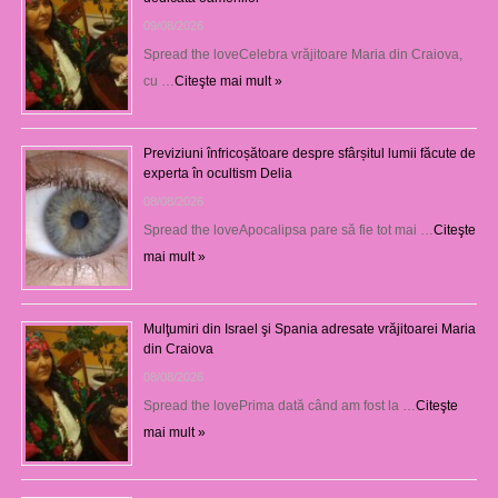
09/08/2026
Spread the loveCelebra vrăjitoare Maria din Craiova,
cu …
Citeşte mai mult »
Previziuni înfricoșătoare despre sfârșitul lumii făcute de
experta în ocultism Delia
08/08/2026
Spread the loveApocalipsa pare să fie tot mai …
Citeşte
mai mult »
Mulţumiri din Israel şi Spania adresate vrăjitoarei Maria
din Craiova
08/08/2026
Spread the lovePrima dată când am fost la …
Citeşte
mai mult »