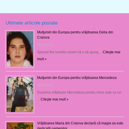
Ultimele articole postate
Mulţumiri din Europa pentru vrăjitoarea Delia din
Craiova
09/08/2026
Spread the loveNu visam că o să ajung …
Citeşte mai
mult »
Mulţumiri din Europa pentru vrăjitoarea Mercedeza
09/08/2026
Doamna vrăjitoare Mercedeza pentru mine este ca un
…
Citeşte mai mult »
Vrăjitoarea Maria din Craiova declară că magia sa este
dedicată oamenilor