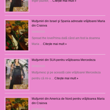
înger păzitor, …
Citește mai mult »
Mulţumiri din Israel şi Spania adresate vrăjitoarei Maria
din Craiova
08/08/2026
Spread the lovePrima dată când am fost la doamna
Maria …
Citește mai mult »
Mulţumiri din SUA pentru vrăjitoarea Mercedeza
08/08/2026
Mulţumesc şi pe această cale vrăjitoarei Mercedeza
pentru că mi-a …
Citește mai mult »
Mulţumiri din America de Nord pentru vrăjitoarea Maria
din Craiova
07/08/2026