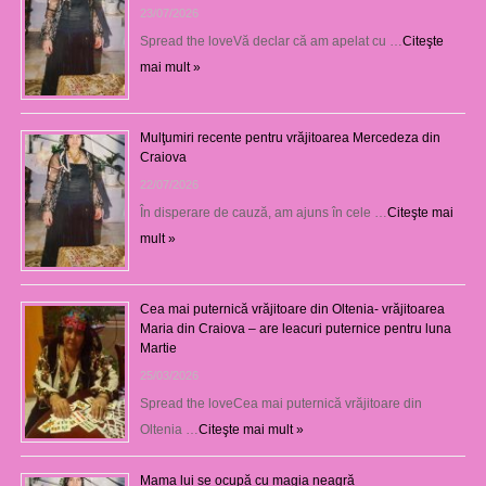
23/07/2026
Spread the loveVă declar că am apelat cu …
Citeşte
mai mult »
Mulţumiri recente pentru vrăjitoarea Mercedeza din
Craiova
22/07/2026
În disperare de cauză, am ajuns în cele …
Citeşte mai
mult »
Cea mai puternică vrăjitoare din Oltenia- vrăjitoarea
Maria din Craiova – are leacuri puternice pentru luna
Martie
25/03/2026
Spread the loveCea mai puternică vrăjitoare din
Oltenia …
Citeşte mai mult »
Mama lui se ocupă cu magia neagră