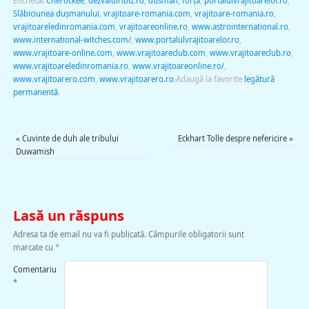
Etichetat
Cherockee
,
dezvaluiribiz.ro
,
dusman
,
forţa
,
portalulvrajitoarelor.ro
,
Slăbiciunea duşmanului
,
vrajitoare-romania.com
,
vrajitoare-romania.ro
,
vrajitoareledinromania.com
,
vrajitoareonline.ro
,
www.astrointernational.ro
,
www.international-witches.com/
,
www.portalulvrajitoarelor.ro
,
www.vrajitoare-online.com
,
www.vrajitoareclub.com
,
www.vrajitoareclub.ro
,
www.vrajitoareledinromania.ro
,
www.vrajitoareonline.ro/
,
www.vrajitoarero.com
,
www.vrajitoarero.ro
.
Adaugă la favorite
legătură
permanentă
.
«
Cuvinte de duh ale tribului
Eckhart Tolle despre nefericire
»
Duwamish
Lasă un răspuns
Adresa ta de email nu va fi publicată.
Câmpurile obligatorii sunt
marcate cu
*
Comentariu
*