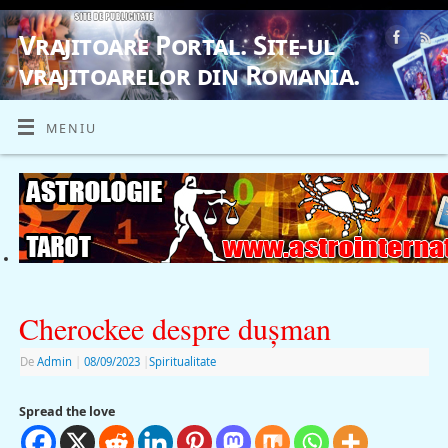
Vrajitoare Portal. Site-ul
vrajitoarelor din Romania.
VRAJITOARE, VRAJITOARELE, VRAJITOARE
MENIU
Cherockee despre duşman
De
Admin
|
08/09/2023
|
Spiritualitate
Spread the love