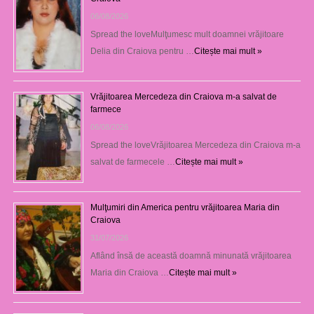
06/08/2026
Spread the loveMulţumesc mult doamnei vrăjitoare
Delia din Craiova pentru …
Citește mai mult »
Vrăjitoarea Mercedeza din Craiova m-a salvat de
farmece
06/08/2026
Spread the loveVrăjitoarea Mercedeza din Craiova m-a
salvat de farmecele …
Citește mai mult »
Mulţumiri din America pentru vrăjitoarea Maria din
Craiova
31/07/2026
Aflând însă de această doamnă minunată vrăjitoarea
Maria din Craiova …
Citește mai mult »