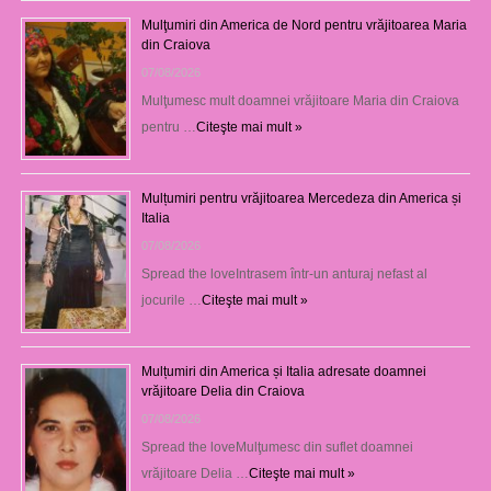
Mulţumiri din America de Nord pentru vrăjitoarea Maria
din Craiova
07/08/2026
Mulţumesc mult doamnei vrăjitoare Maria din Craiova
pentru …
Citeşte mai mult »
Mulțumiri pentru vrăjitoarea Mercedeza din America și
Italia
07/08/2026
Spread the loveIntrasem într-un anturaj nefast al
jocurile …
Citeşte mai mult »
Mulțumiri din America și Italia adresate doamnei
vrăjitoare Delia din Craiova
07/08/2026
Spread the loveMulţumesc din suflet doamnei
vrăjitoare Delia …
Citeşte mai mult »