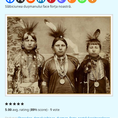
Slăbiciunea duşmanului face forţa noastră.
5.00
avg. rating (
89
% score) -
1
vote