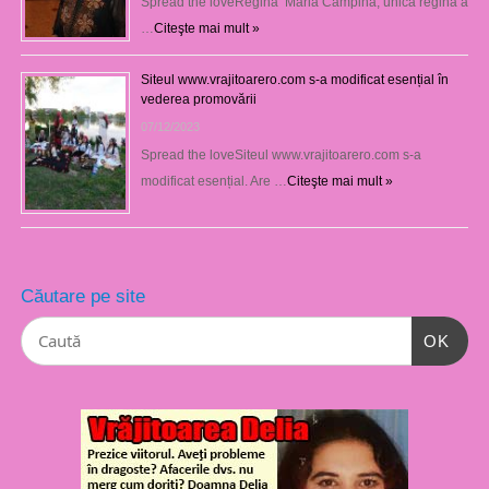
Spread the loveRegina Maria Câmpina, unica regină a
…
Citeşte mai mult »
Siteul www.vrajitoarero.com s-a modificat esențial în
vederea promovării
07/12/2023
Spread the loveSiteul www.vrajitoarero.com s-a
modificat esențial. Are …
Citeşte mai mult »
Căutare pe site
OK