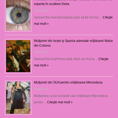
experta în ocultism Delia
08/08/2026
Spread the loveApocalipsa pare să fie tot mai …
Citeşte
mai mult »
Mulţumiri din Israel şi Spania adresate vrăjitoarei Maria
din Craiova
08/08/2026
Spread the lovePrima dată când am fost la …
Citeşte
mai mult »
Mulţumiri din SUA pentru vrăjitoarea Mercedeza
08/08/2026
Mulţumesc şi pe această cale vrăjitoarei Mercedeza
pentru …
Citeşte mai mult »