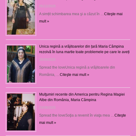
05/12/2025
A simțit schimbarea mea şi a căzut în …
Citeşte mai
mult »
Unica regină a vrăjitoarelor din țară Maria Câmpina
rezolvă în luna martie toate problemele pe care le aveți
25/09/2025
Spread the loveUnica regină a vrăjitoarele din
România, …
Citeşte mai mult »
Mulţumiri recente din America pentru Regina Magiei
Albe din România, Maria Câmpina
23/08/2025
Spread the loveSoţia a revenit în viaţa mea …
Citeşte
mai mult »