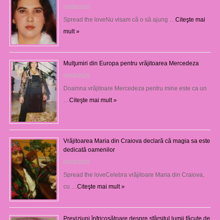
09/08/2026
Spread the loveNu visam că o să ajung …
Citeşte mai
mult »
Mulţumiri din Europa pentru vrăjitoarea Mercedeza
09/08/2026
Doamna vrăjitoare Mercedeza pentru mine este ca un
…
Citeşte mai mult »
Vrăjitoarea Maria din Craiova declară că magia sa este
dedicată oamenilor
09/08/2026
Spread the loveCelebra vrăjitoare Maria din Craiova,
cu …
Citeşte mai mult »
Previziuni înfricoșătoare despre sfârșitul lumii făcute de