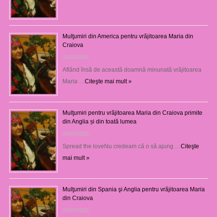
Mulţumiri din America pentru vrăjitoarea Maria din
Craiova
31/07/2026
Aflând însă de această doamnă minunată vrăjitoarea
Maria …
Citeşte mai mult »
Mulţumiri pentru vrăjitoarea Maria din Craiova primite
din Anglia și din toată lumea
29/07/2026
Spread the loveNu credeam că o să ajung …
Citeşte
mai mult »
Mulţumiri din Spania şi Anglia pentru vrăjitoarea Maria
din Craiova
28/07/2026