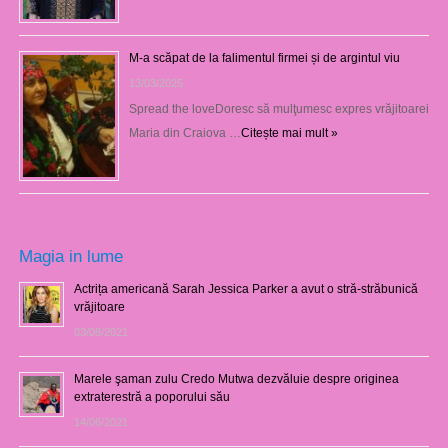
M-a scăpat de la falimentul firmei și de argintul viu
13/03/2025
Spread the loveDoresc să mulţumesc expres vrăjitoarei
Maria din Craiova …
Citește mai mult »
Magia in lume
Actrița americană Sarah Jessica Parker a avut o stră-străbunică
vrăjitoare
03/08/2021
Marele şaman zulu Credo Mutwa dezvăluie despre originea
extraterestră a poporului său
14/06/2021