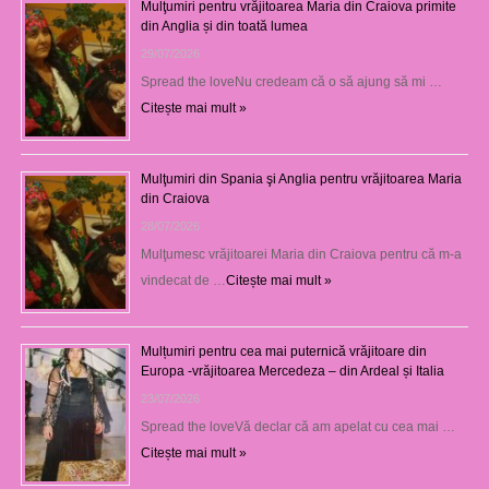
Mulţumiri pentru vrăjitoarea Maria din Craiova primite
din Anglia și din toată lumea
29/07/2026
Spread the loveNu credeam că o să ajung să mi …
Citește mai mult »
Mulţumiri din Spania şi Anglia pentru vrăjitoarea Maria
din Craiova
28/07/2026
Mulţumesc vrăjitoarei Maria din Craiova pentru că m-a
vindecat de …
Citește mai mult »
Mulțumiri pentru cea mai puternică vrăjitoare din
Europa -vrăjitoarea Mercedeza – din Ardeal și Italia
23/07/2026
Spread the loveVă declar că am apelat cu cea mai …
Citește mai mult »