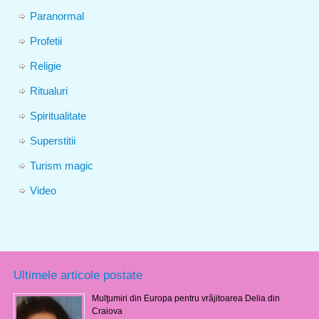
Paranormal
Profetii
Religie
Ritualuri
Spiritualitate
Superstitii
Turism magic
Video
Ultimele articole postate
Mulţumiri din Europa pentru vrăjitoarea Delia din
Craiova