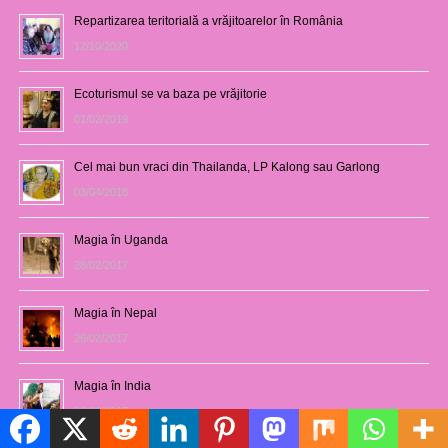
Repartizarea teritorială a vrăjitoarelor în România
12/10/2020
Ecoturismul se va baza pe vrăjitorie
01/02/2019
Cel mai bun vraci din Thailanda, LP Kalong sau Garlong
03/04/2018
Magia în Uganda
28/02/2017
Magia în Nepal
26/02/2017
Magia în India
23/02/2017
Politică de cookie-uri