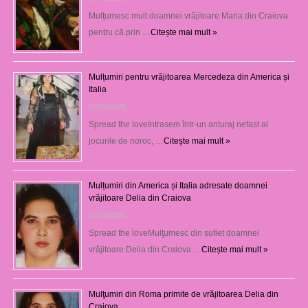
Mulţumesc mult doamnei vrăjitoare Maria din Craiova
pentru că prin …
Citește mai mult »
Mulțumiri pentru vrăjitoarea Mercedeza din America și
Italia
07/08/2026
Spread the loveIntrasem într-un anturaj nefast al
jocurile de noroc, …
Citește mai mult »
Mulțumiri din America și Italia adresate doamnei
vrăjitoare Delia din Craiova
07/08/2026
Spread the loveMulţumesc din suflet doamnei
vrăjitoare Delia din Craiova …
Citește mai mult »
Mulţumiri din Roma primite de vrăjitoarea Delia din
Craiova