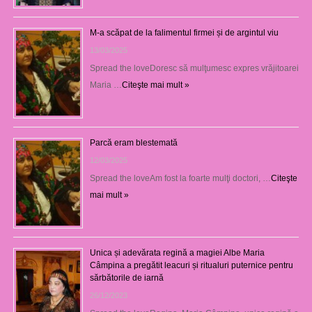
M-a scăpat de la falimentul firmei și de argintul viu
13/03/2025
Spread the loveDoresc să mulţumesc expres vrăjitoarei
Maria …
Citeşte mai mult »
Parcă eram blestemată
12/03/2025
Spread the loveAm fost la foarte mulţi doctori, …
Citeşte
mai mult »
Unica și adevărata regină a magiei Albe Maria
Câmpina a pregătit leacuri și ritualuri puternice pentru
sărbătorile de iarnă
26/12/2023