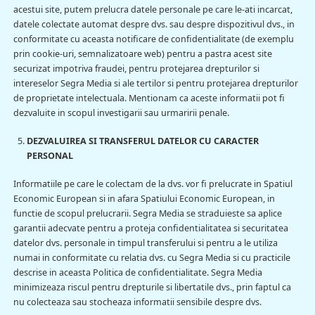
acestui site, putem prelucra datele personale pe care le-ati incarcat,
datele colectate automat despre dvs. sau despre dispozitivul dvs., in
conformitate cu aceasta notificare de confidentialitate (de exemplu
prin cookie-uri, semnalizatoare web) pentru a pastra acest site
securizat impotriva fraudei, pentru protejarea drepturilor si
intereselor Segra Media si ale tertilor si pentru protejarea drepturilor
de proprietate intelectuala. Mentionam ca aceste informatii pot fi
dezvaluite in scopul investigarii sau urmaririi penale.
DEZVALUIREA SI TRANSFERUL DATELOR CU CARACTER
PERSONAL
Informatiile pe care le colectam de la dvs. vor fi prelucrate in Spatiul
Economic European si in afara Spatiului Economic European, in
functie de scopul prelucrarii. Segra Media se straduieste sa aplice
garantii adecvate pentru a proteja confidentialitatea si securitatea
datelor dvs. personale in timpul transferului si pentru a le utiliza
numai in conformitate cu relatia dvs. cu Segra Media si cu practicile
descrise in aceasta Politica de confidentialitate. Segra Media
minimizeaza riscul pentru drepturile si libertatile dvs., prin faptul ca
nu colecteaza sau stocheaza informatii sensibile despre dvs.