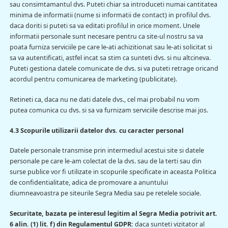
sau consimtamantul dvs. Puteti chiar sa introduceti numai cantitatea
minima de informatii (nume si informatii de contact) in profilul dvs.
daca doriti si puteti sa va editati profilul in orice moment. Unele
informatii personale sunt necesare pentru ca site-ul nostru sa va
poata furniza serviciile pe care le-ati achizitionat sau le-ati solicitat si
sa va autentificati, astfel incat sa stim ca sunteti dvs. si nu altcineva.
Puteti gestiona datele comunicate de dvs. si va puteti retrage oricand
acordul pentru comunicarea de marketing (publicitate).
Retineti ca, daca nu ne dati datele dvs., cel mai probabil nu vom
putea comunica cu dvs. si sa va furnizam serviciile descrise mai jos.
4.3 Scopurile utilizarii datelor dvs. cu caracter personal
Datele personale transmise prin intermediul acestui site si datele
personale pe care le-am colectat de la dvs. sau de la terti sau din
surse publice vor fi utilizate in scopurile specificate in aceasta Politica
de confidentialitate, adica de promovare a anuntului
diumneavoastra pe siteurile Segra Media sau pe retelele sociale.
Securitate, bazata pe interesul legitim al Segra Media
potrivit art.
6 alin. (1) lit. f) din Regulamentul GDPR:
daca sunteti vizitator al