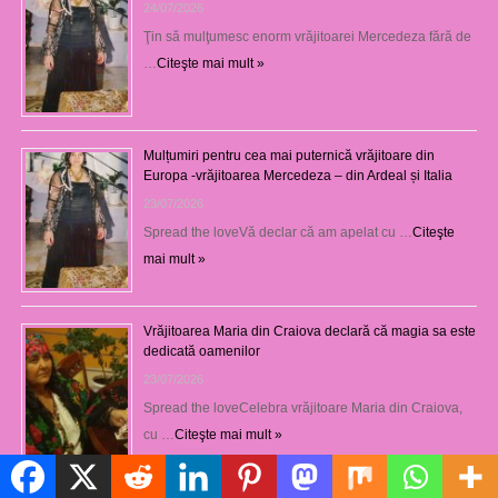
24/07/2026
Ţin să mulţumesc enorm vrăjitoarei Mercedeza fără de
…
Citeşte mai mult »
Mulțumiri pentru cea mai puternică vrăjitoare din
Europa -vrăjitoarea Mercedeza – din Ardeal și Italia
23/07/2026
Spread the loveVă declar că am apelat cu …
Citeşte
mai mult »
Vrăjitoarea Maria din Craiova declară că magia sa este
dedicată oamenilor
23/07/2026
Spread the loveCelebra vrăjitoare Maria din Craiova,
cu …
Citeşte mai mult »
Politică de cookie-uri