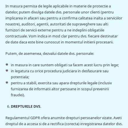
In masura permisa de legile aplicabile in materie de protectie a
datelor, putem divulga datele dvs. personale unor clienti (pentru
implicarea in afaceri sau pentru a confirma calitatea inalta a serviciilor
noastre), auditori, agentii, autoritati de supraveghere sau alti
furnizori de servicii externe pentru a ne indeplini obligatiile
contractuale. Vom indica in mod clar pentru dvs. fiecare destinatar
de date daca este bine cunoscut in momentul initierii procesarii.
Putem, de asemenea, dezvalui datele dvs. personale:
in masura in care suntem obligati sa facem acest lucru prin lege;
in legatura cu orice procedura judiciara in desfasurare sau
potentiala;
pentru a stabili, exercita sau apara drepturile legale (inclusiv
furnizarea de informatii altor persoane in scopul prevenirii
fraudei).
DREPTURILE DVS.
Regulamentul GDPR ofera anumite drepturi persoanelor vizate. Aveti
dreptul de a accesa si de a rectifica (corecta) inregistrarea datelor dvs.