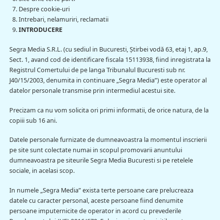
Despre cookie-uri
Intrebari, nelamuriri, reclamatii
INTRODUCERE
Segra Media S.R.L. (cu sediul in Bucuresti, Știrbei vodă 63, etaj 1, ap.9,
Sect. 1, avand cod de identificare fiscala 15113938, fiind inregistrata la
Registrul Comertului de pe langa Tribunalul Bucuresti sub nr.
J40/15/2003, denumita in continuare „Segra Media”) este operator al
datelor personale transmise prin intermediul acestui site.
Precizam ca nu vom solicita ori primi informatii, de orice natura, de la
copiii sub 16 ani.
Datele personale furnizate de dumneavoastra la momentul inscrierii
pe site sunt colectate numai in scopul promovarii anuntului
dumneavoastra pe siteurile Segra Media Bucuresti si pe retelele
sociale, in acelasi scop.
In numele „Segra Media” exista terte persoane care prelucreaza
datele cu caracter personal, aceste persoane fiind denumite
persoane imputernicite de operator in acord cu prevederile