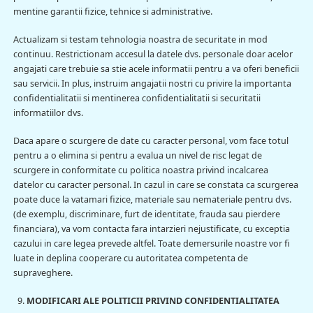
mentine garantii fizice, tehnice si administrative.
Actualizam si testam tehnologia noastra de securitate in mod
continuu. Restrictionam accesul la datele dvs. personale doar acelor
angajati care trebuie sa stie acele informatii pentru a va oferi beneficii
sau servicii. In plus, instruim angajatii nostri cu privire la importanta
confidentialitatii si mentinerea confidentialitatii si securitatii
informatiilor dvs.
Daca apare o scurgere de date cu caracter personal, vom face totul
pentru a o elimina si pentru a evalua un nivel de risc legat de
scurgere in conformitate cu politica noastra privind incalcarea
datelor cu caracter personal. In cazul in care se constata ca scurgerea
poate duce la vatamari fizice, materiale sau nemateriale pentru dvs.
(de exemplu, discriminare, furt de identitate, frauda sau pierdere
financiara), va vom contacta fara intarzieri nejustificate, cu exceptia
cazului in care legea prevede altfel. Toate demersurile noastre vor fi
luate in deplina cooperare cu autoritatea competenta de
supraveghere.
MODIFICARI ALE POLITICII PRIVIND CONFIDENTIALITATEA