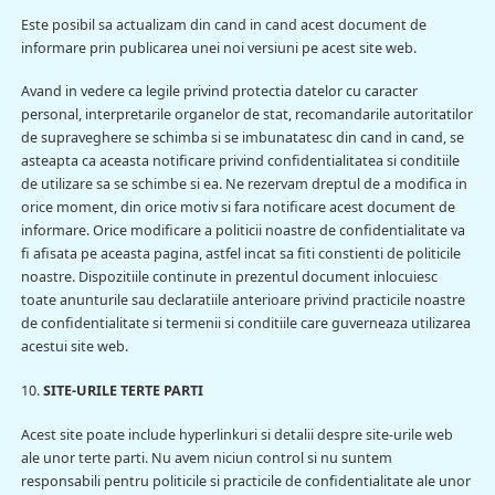
Este posibil sa actualizam din cand in cand acest document de
informare prin publicarea unei noi versiuni pe acest site web.
Avand in vedere ca legile privind protectia datelor cu caracter
personal, interpretarile organelor de stat, recomandarile autoritatilor
de supraveghere se schimba si se imbunatatesc din cand in cand, se
asteapta ca aceasta notificare privind confidentialitatea si conditiile
de utilizare sa se schimbe si ea. Ne rezervam dreptul de a modifica in
orice moment, din orice motiv si fara notificare acest document de
informare. Orice modificare a politicii noastre de confidentialitate va
fi afisata pe aceasta pagina, astfel incat sa fiti constienti de politicile
noastre. Dispozitiile continute in prezentul document inlocuiesc
toate anunturile sau declaratiile anterioare privind practicile noastre
de confidentialitate si termenii si conditiile care guverneaza utilizarea
acestui site web.
10.
SITE-URILE TERTE PARTI
Acest site poate include hyperlinkuri si detalii despre site-urile web
ale unor terte parti. Nu avem niciun control si nu suntem
responsabili pentru politicile si practicile de confidentialitate ale unor