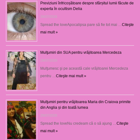
Previziuni înfricoșătoare despre sfârșitul lumii făcute de
experta în ocultism Delia
29/07/2026
Spread the loveApocalipsa pare să fie tot mai …
Citeşte
mai mult »
Mulţumiri din SUA pentru vrăjitoarea Mercedeza
29/07/2026
Mulţumesc şi pe această cale vrăjitoarei Mercedeza
pentru …
Citeşte mai mult »
Mulţumiri pentru vrăjitoarea Maria din Craiova primite
din Anglia și din toată lumea
29/07/2026
Spread the loveNu credeam că o să ajung …
Citeşte
mai mult »