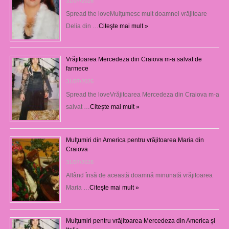
31/07/2026
Spread the loveMulţumesc mult doamnei vrăjitoare
Delia din …
Citeşte mai mult »
Vrăjitoarea Mercedeza din Craiova m-a salvat de
farmece
31/07/2026
Spread the loveVrăjitoarea Mercedeza din Craiova m-a
salvat …
Citeşte mai mult »
Mulţumiri din America pentru vrăjitoarea Maria din
Craiova
31/07/2026
Aflând însă de această doamnă minunată vrăjitoarea
Maria …
Citeşte mai mult »
Mulțumiri pentru vrăjitoarea Mercedeza din America și