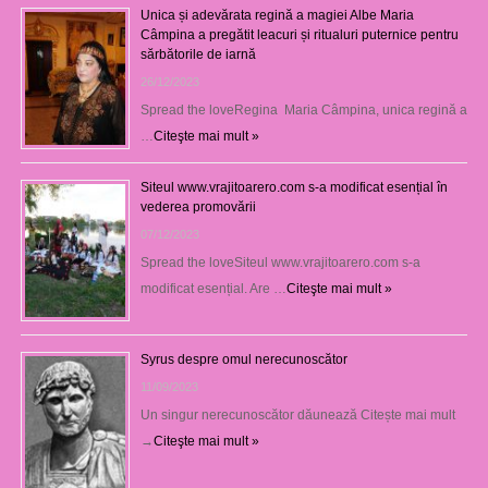
Unica și adevărata regină a magiei Albe Maria
Câmpina a pregătit leacuri și ritualuri puternice pentru
sărbătorile de iarnă
26/12/2023
Spread the loveRegina Maria Câmpina, unica regină a
…
Citeşte mai mult »
Siteul www.vrajitoarero.com s-a modificat esențial în
vederea promovării
07/12/2023
Spread the loveSiteul www.vrajitoarero.com s-a
modificat esențial. Are …
Citeşte mai mult »
Syrus despre omul nerecunoscător
11/09/2023
Un singur nerecunoscător dăunează Citește mai mult
→
Citeşte mai mult »