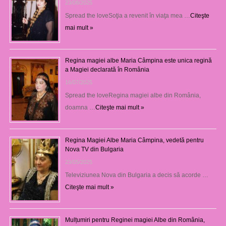
23/08/2025
Spread the loveSoţia a revenit în viaţa mea …
Citeşte
mai mult »
Regina magiei albe Maria Câmpina este unica regină
a Magiei declarată în România
16/07/2025
Spread the loveRegina magiei albe din România,
doamna …
Citeşte mai mult »
Regina Magiei Albe Maria Câmpina, vedetă pentru
Nova TV din Bulgaria
23/05/2025
Televiziunea Nova din Bulgaria a decis să acorde …
Citeşte mai mult »
Mulțumiri pentru Reginei magiei Albe din România,