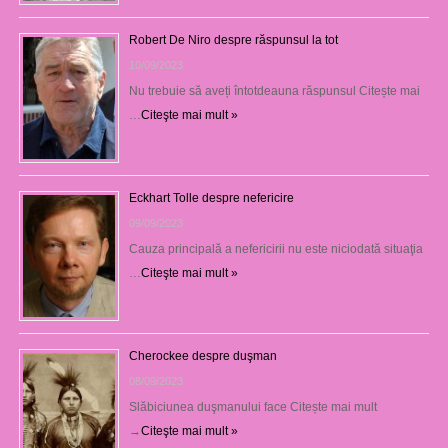
Robert De Niro despre răspunsul la tot
10/09/2023
Nu trebuie să aveți întotdeauna răspunsul Citește mai
…
Citeşte mai mult »
Eckhart Tolle despre nefericire
09/09/2023
Cauza principală a nefericirii nu este niciodată situaţia
…
Citeşte mai mult »
Cherockee despre duşman
08/09/2023
Slăbiciunea duşmanului face Citește mai mult
→
Citeşte mai mult »