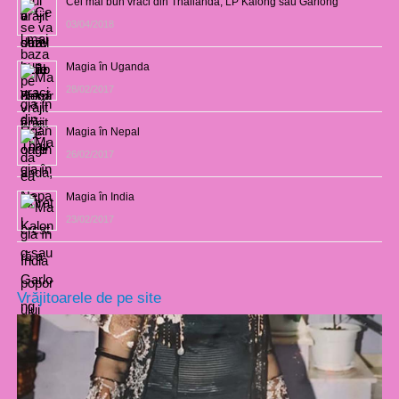
Cel mai bun vraci din Thailanda, LP Kalong sau Garlong
03/04/2018
Magia în Uganda
28/02/2017
Magia în Nepal
26/02/2017
Magia în India
23/02/2017
Vrăjitoarele de pe site