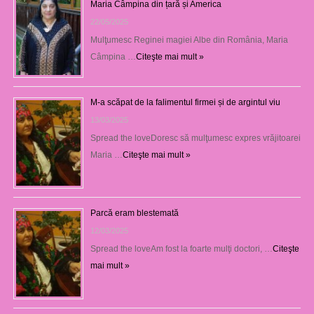
Maria Câmpina din țară și America
22/05/2025
Mulţumesc Reginei magiei Albe din România, Maria
Câmpina …
Citeşte mai mult »
M-a scăpat de la falimentul firmei și de argintul viu
13/03/2025
Spread the loveDoresc să mulţumesc expres vrăjitoarei
Maria …
Citeşte mai mult »
Parcă eram blestemată
12/03/2025
Spread the loveAm fost la foarte mulţi doctori, …
Citeşte
mai mult »