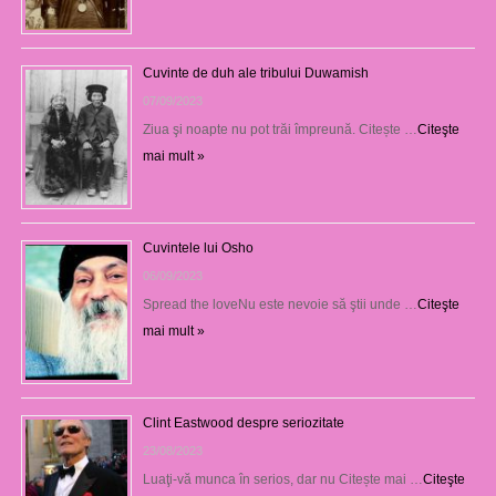
Cuvinte de duh ale tribului Duwamish
07/09/2023
Ziua şi noapte nu pot trăi împreună. Citește …
Citeşte
mai mult »
Cuvintele lui Osho
06/09/2023
Spread the loveNu este nevoie să ştii unde …
Citeşte
mai mult »
Clint Eastwood despre seriozitate
23/08/2023
Luaţi-vă munca în serios, dar nu Citește mai …
Citeşte