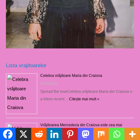
Lista vrajitoarelor
Celebra vrăjitoare Maria din Craiova
06/08/2026
Spread the loveCelebra vrăjitoare Maria din Craiova s-
a întors recent …
Citește mai mult »
Vrăjitoarea Mercedeza din Craiova este cea mai
eficientă şi căutată
Politică de cookie-uri
27/07/2026