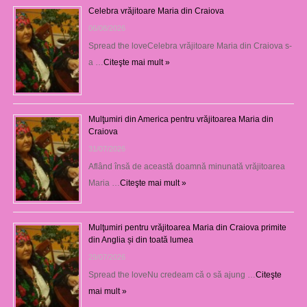
Celebra vrăjitoare Maria din Craiova
06/08/2026
Spread the loveCelebra vrăjitoare Maria din Craiova s-
a …
Citeşte mai mult »
Mulţumiri din America pentru vrăjitoarea Maria din
Craiova
31/07/2026
Aflând însă de această doamnă minunată vrăjitoarea
Maria …
Citeşte mai mult »
Mulţumiri pentru vrăjitoarea Maria din Craiova primite
din Anglia și din toată lumea
29/07/2026
Spread the loveNu credeam că o să ajung …
Citeşte
mai mult »