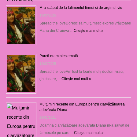
M-a scăpat de la falimentul firmei și de argintul viu
13/03/2025
Spread the loveDoresc să mulţumesc expres vrăjitoarei
Maria din Craiova …
Citește mai mult »
Parcă eram blestemată
12/03/2025
Spread the loveAm fost la foarte mulţi doctori, vraci,
ghicitoare, …
Citește mai mult »
Mulţumiri recente din Europa pentru clarvăzătoarea
adevărata Diana
29/01/2021
Doamna clarvăzătoare adevărata Diana m-a salvat de
farmecele pe care …
Citește mai mult »