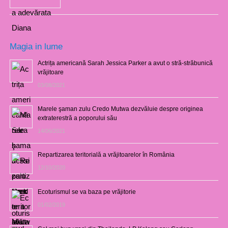
Magia in lume
Actrița americană Sarah Jessica Parker a avut o stră-străbunică
vrăjitoare
03/08/2021
Marele şaman zulu Credo Mutwa dezvăluie despre originea
extraterestră a poporului său
14/06/2021
Repartizarea teritorială a vrăjitoarelor în România
12/10/2020
Ecoturismul se va baza pe vrăjitorie
01/02/2019