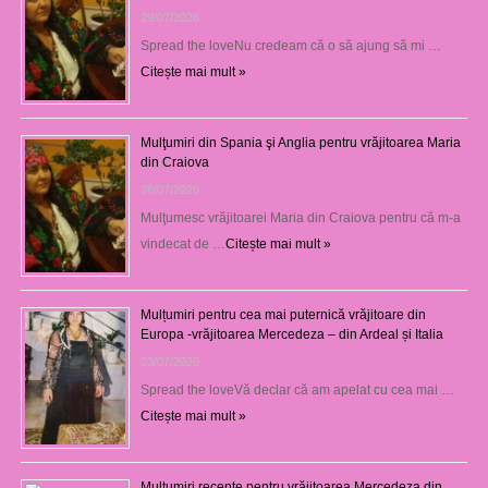
29/07/2026
Spread the loveNu credeam că o să ajung să mi …
Citește mai mult »
Mulţumiri din Spania şi Anglia pentru vrăjitoarea Maria
din Craiova
28/07/2026
Mulţumesc vrăjitoarei Maria din Craiova pentru că m-a
vindecat de …
Citește mai mult »
Mulțumiri pentru cea mai puternică vrăjitoare din
Europa -vrăjitoarea Mercedeza – din Ardeal și Italia
23/07/2026
Spread the loveVă declar că am apelat cu cea mai …
Citește mai mult »
Mulţumiri recente pentru vrăjitoarea Mercedeza din