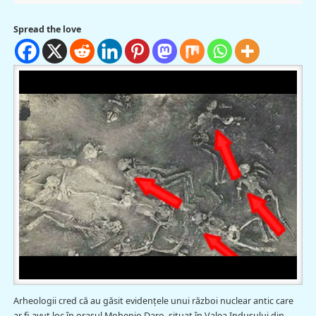
Spread the love
Arheologii cred că au găsit evidenţele unui război nuclear antic care
ar fi avut loc în oraşul Mohenjo Daro, situat în Valea Indusului din