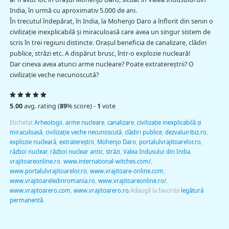
India, în urmă cu aproximativ 5.000 de ani.
În trecutul îndepărat, în India, la Mohenjo Daro a înflorit din senin o
civilizaţie inexplicabilă şi miraculoasă care avea un singur sistem de
scris în trei regiuni distincte. Oraşul beneficia de canalizare, clădiri
publice, străzi etc. A dispărut brusc, într-o explozie nucleară!
Dar cineva avea atunci arme nucleare? Poate extratereştrii? O
civilizaţie veche necunoscută?
5.00
avg. rating (
89
% score) -
1
vote
Etichetat
Arheologii
,
arme nucleare
,
canalizare
,
civilizaţie inexplicabilă şi
miraculoasă
,
civilizaţie veche necunoscută
,
clădiri publice
,
dezvaluiribiz.ro
,
explozie nucleară
,
extratereştrii
,
Mohenjo Daro
,
portalulvrajitoarelor.ro
,
război nuclear
,
război nuclear antic
,
străzi
,
Valea Indusului din India
,
vrajitoareonline.ro
,
www.international-witches.com/
,
www.portalulvrajitoarelor.ro
,
www.vrajitoare-online.com
,
www.vrajitoareledinromania.ro
,
www.vrajitoareonline.ro/
,
www.vrajitoarero.com
,
www.vrajitoarero.ro
.
Adaugă la favorite
legătură
permanentă
.