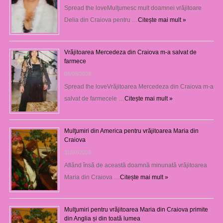
Spread the loveMulţumesc mult doamnei vrăjitoare
Delia din Craiova pentru …
Citește mai mult »
Vrăjitoarea Mercedeza din Craiova m-a salvat de
farmece
06/08/2026
Spread the loveVrăjitoarea Mercedeza din Craiova m-a
salvat de farmecele …
Citește mai mult »
Mulţumiri din America pentru vrăjitoarea Maria din
Craiova
31/07/2026
Aflând însă de această doamnă minunată vrăjitoarea
Maria din Craiova …
Citește mai mult »
Mulţumiri pentru vrăjitoarea Maria din Craiova primite
din Anglia și din toată lumea