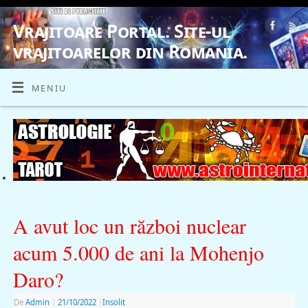
Vrajitoare Portal. Site-ul
vrajitoarelor din Romania.
VRAJITOARE, VRAJITOARELE, VRAJITOARE
MENIU
A avut loc un război nuclear
acum 5.000 de ani la Mohenjo
Daro?
De
Admin
|
21/10/2022
|
Insolit