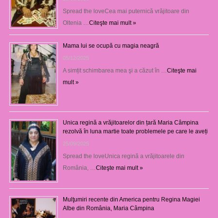
Spread the loveCea mai puternică vrăjitoare din
Oltenia …
Citeşte mai mult »
Mama lui se ocupă cu magia neagră
05/12/2025
A simțit schimbarea mea şi a căzut în …
Citeşte mai
mult »
Unica regină a vrăjitoarelor din țară Maria Câmpina
rezolvă în luna martie toate problemele pe care le aveți
25/09/2025
Spread the loveUnica regină a vrăjitoarele din
România, …
Citeşte mai mult »
Mulţumiri recente din America pentru Regina Magiei
Albe din România, Maria Câmpina