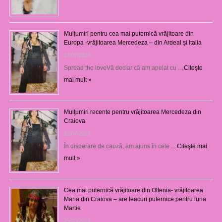
Mulțumiri pentru cea mai puternică vrăjitoare din
Europa -vrăjitoarea Mercedeza – din Ardeal și Italia
23/07/2026
Spread the loveVă declar că am apelat cu …
Citeşte
mai mult »
Mulţumiri recente pentru vrăjitoarea Mercedeza din
Craiova
22/07/2026
În disperare de cauză, am ajuns în cele …
Citeşte mai
mult »
Cea mai puternică vrăjitoare din Oltenia- vrăjitoarea
Maria din Craiova – are leacuri puternice pentru luna
Martie
25/03/2026