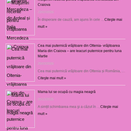
Craiova
22/07/2026
În disperare de cauză, am ajuns în cele …
Citeşte mai
mult »
Cea mai puternică vrăjitoare din Oltenia- vrăjitoarea
Maria din Craiova – are leacuri puternice pentru luna
Martie
25/03/2026
Cea mai puternică vrăjitoare din Oltenia și România, …
Citeşte mai mult »
Mama lui se ocupă cu magia neagră
05/12/2025
A simțit schimbarea mea şi a căzut în …
Citeşte mai
mult »