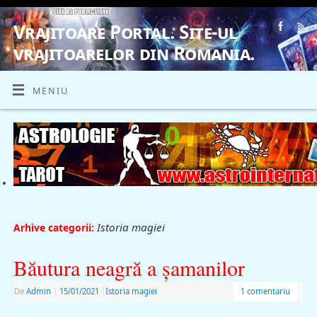
Vrajitoare Portal. Site-ul
vrajitoarelor din Romania.
VRAJITOARE, VRAJITOARELE, VRAJITOARE
MENIU
Istoria magiei
Arhive categorii:
Băutura neagră a şamanilor
De
Admin
|
15/01/2021
|
Istoria magiei
1 comentariu