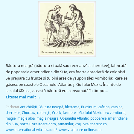
Băutura neagră (băutura rituală sau recreativă a cherokee), fabricată
de popoarele amerindiene din SUA, era foarte apreciată de coloniști.
Se prepara cu frunze și tulpini arse de yaupon (ilex vomitoria), care se
găsesc pe coastele Oceanului Atlantic și Golfului Mexic. Înainte de
secolul XIX-lea, această băutură era consumată în timpul…
Citește mai mult
→
Etichetat
Antichităţii
,
Băutura neagră
,
blesteme
,
Buccinum
,
cafeina
,
cassina
,
cherokee
,
Choctaw
,
coloniști
,
Creek
,
farmece
,
i Golfului Mexic
,
ilex vomitoria
,
magie
,
magie alba
,
magie neagra
,
Oceanului Atlantic
,
popoarele amerindiene
din SUA
,
portalulvrajitoarelor.ro
,
şamanilor
,
vraji
,
vrajitoarero.ro
,
www.international-witches.com/
,
www.vrajitoare-online.com
,