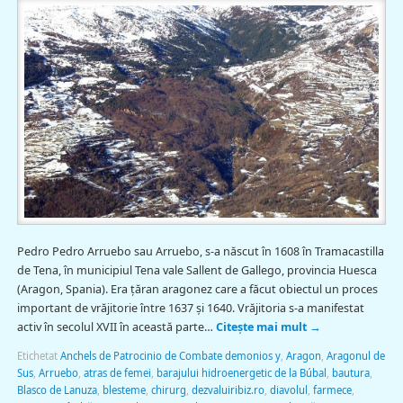
Pedro Pedro Arruebo sau Arruebo, s-a născut în 1608 în Tramacastilla
de Tena, în municipiul Tena vale Sallent de Gallego, provincia Huesca
(Aragon, Spania). Era țăran aragonez care a făcut obiectul un proces
important de vrăjitorie între 1637 și 1640. Vrăjitoria s-a manifestat
activ în secolul XVII în această parte…
Citește mai mult
→
Etichetat
Anchels de Patrocinio de Combate demonios y
,
Aragon
,
Aragonul de
Sus
,
Arruebo
,
atras de femei
,
barajului hidroenergetic de la Búbal
,
bautura
,
Blasco de Lanuza
,
blesteme
,
chirurg
,
dezvaluiribiz.ro
,
diavolul
,
farmece
,