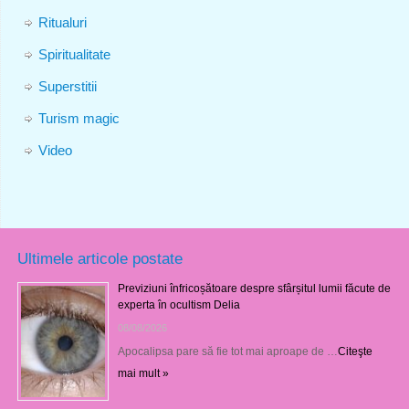
Ritualuri
Spiritualitate
Superstitii
Turism magic
Video
Ultimele articole postate
Previziuni înfricoșătoare despre sfârșitul lumii făcute de
experta în ocultism Delia
08/08/2026
Apocalipsa pare să fie tot mai aproape de …
Citeşte
mai mult »