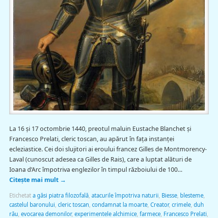
La 16 și 17 octombrie 1440, preotul maluin Eustache Blanchet și
Francesco Prelati, cleric toscan, au apărut în fața instanței
ecleziastice. Cei doi slujitori ai eroului francez Gilles de Montmorency-
Laval (cunoscut adesea ca Gilles de Rais), care a luptat alături de
Ioana d’Arc împotriva englezilor în timpul războiului de 100…
Citește mai mult
→
Etichetat
a găsi piatra filozofală
,
atacurile împotriva naturii
,
Biesse
,
blesteme
,
castelul baronului
,
cleric toscan
,
condamnat la moarte
,
Creator
,
crimele
,
duh
rău
,
evocarea demonilor
,
experimentele alchimice
,
farmece
,
Francesco Prelati
,