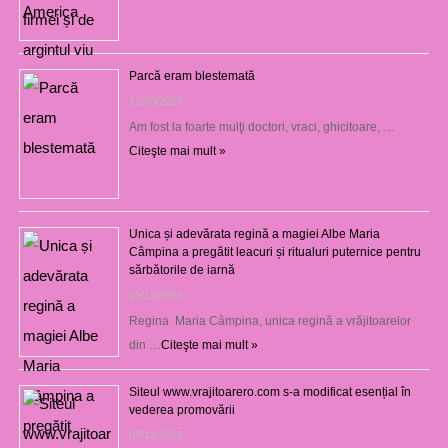
Parcă eram blestemată
12/03/2025
Am fost la foarte mulţi doctori, vraci, ghicitoare, …
Citeşte mai mult »
Unica și adevărata regină a magiei Albe Maria
Câmpina a pregătit leacuri și ritualuri puternice pentru
sărbătorile de iarnă
26/12/2023
Regina Maria Câmpina, unica regină a vrăjitoarelor
din …
Citeşte mai mult »
Siteul www.vrajitoarero.com s-a modificat esențial în
vederea promovării
07/12/2023