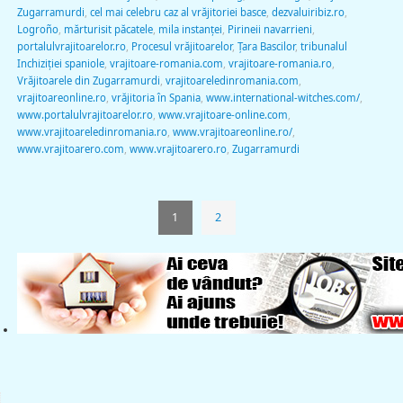
Zugarramurdi
,
cel mai celebru caz al vrăjitoriei basce
,
dezvaluiribiz.ro
,
Logroño
,
mărturisit păcatele
,
mila instanței
,
Pirineii navarrieni
,
portalulvrajitoarelor.ro
,
Procesul vrăjitoarelor
,
Ţara Bascilor
,
tribunalul
Inchiziției spaniole
,
vrajitoare-romania.com
,
vrajitoare-romania.ro
,
Vrăjitoarele din Zugarramurdi
,
vrajitoareledinromania.com
,
vrajitoareonline.ro
,
vrăjitoria în Spania
,
www.international-witches.com/
,
www.portalulvrajitoarelor.ro
,
www.vrajitoare-online.com
,
www.vrajitoareledinromania.ro
,
www.vrajitoareonline.ro/
,
www.vrajitoarero.com
,
www.vrajitoarero.ro
,
Zugarramurdi
1
2