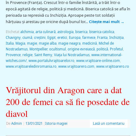
în Provence (Franţa). Crescut într-o familie înstărită, a trăit într-o
epocă agitată de religie, politică şi medicină. Biserica catolică se afla în
perioada sa represivă cu Inchiziţia. Aproape peste tot soldaţii
hărţuiau şi arestau pe oricine după bunul lor…
Citește mai mult
→
Etichetat
alchimia
,
arta culinară
,
astrologia
,
biserica
,
biserica catolica
,
Chavigny
,
ciumă
,
creștini
,
Egipt
,
eretici
,
Europa
,
farmece
,
Franta
,
Inchiziţia
,
Italia
,
Magia
,
magie
,
magie alba
,
magie neagra
,
medicină
,
Michel de
Nostradamus
,
Montpellier
,
ocultismul
,
origine evreiască
,
politică
,
Profetul
,
Provence
,
religie
,
Saint Remy
,
Viaţa lui Nostradamus
,
www.international-
witches.com/
,
www.portalulvrajitoarelor.ro
,
www.vrajitoare-online.com
,
www.vrajitoareledinromania.ro
,
www.vrajitoarero.com
,
www.vrajitoarero.ro
Vrăjitorul din Aragon care a dat
200 de femei ca să fie posedate de
diavol
De
Admin
|
13/01/2021
|
Istoria magiei
Lasă un comentariu