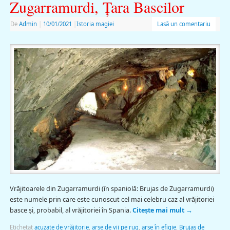
Zugarramurdi, Ţara Bascilor
De
Admin
|
10/01/2021
|
Istoria magiei
Lasă un comentariu
Vrăjitoarele din Zugarramurdi (în spaniolă: Brujas de Zugarramurdi)
este numele prin care este cunoscut cel mai celebru caz al vrăjitoriei
basce și, probabil, al vrăjitoriei în Spania.
Citește mai mult
→
Etichetat
acuzate de vrăjitorie
,
arse de vii pe rug
,
arse în efigie
,
Brujas de