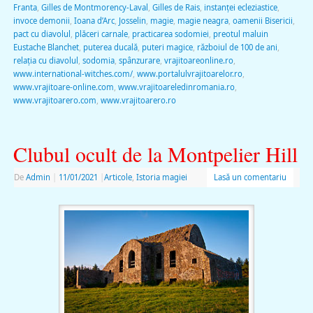
Franta
,
Gilles de Montmorency-Laval
,
Gilles de Rais
,
instanței ecleziastice
,
invoce demonii
,
Ioana d’Arc
,
Josselin
,
magie
,
magie neagra
,
oamenii Bisericii
,
pact cu diavolul
,
plăceri carnale
,
practicarea sodomiei
,
preotul maluin
Eustache Blanchet
,
puterea ducală
,
puteri magice
,
războiul de 100 de ani
,
relația cu diavolul
,
sodomia
,
spânzurare
,
vrajitoareonline.ro
,
www.international-witches.com/
,
www.portalulvrajitoarelor.ro
,
www.vrajitoare-online.com
,
www.vrajitoareledinromania.ro
,
www.vrajitoarero.com
,
www.vrajitoarero.ro
Clubul ocult de la Montpelier Hill
De
Admin
|
11/01/2021
|
Articole
,
Istoria magiei
Lasă un comentariu