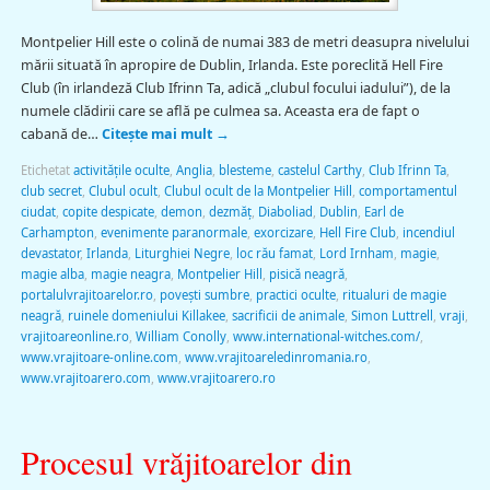
Montpelier Hill este o colină de numai 383 de metri deasupra nivelului
mării situată în apropire de Dublin, Irlanda. Este poreclită Hell Fire
Club (în irlandeză Club Ifrinn Ta, adică „clubul focului iadului”), de la
numele clădirii care se află pe culmea sa. Aceasta era de fapt o
cabană de…
Citește mai mult
→
Etichetat
activităţile oculte
,
Anglia
,
blesteme
,
castelul Carthy
,
Club Ifrinn Ta
,
club secret
,
Clubul ocult
,
Clubul ocult de la Montpelier Hill
,
comportamentul
ciudat
,
copite despicate
,
demon
,
dezmăț
,
Diaboliad
,
Dublin
,
Earl de
Carhampton
,
evenimente paranormale
,
exorcizare
,
Hell Fire Club
,
incendiul
devastator
,
Irlanda
,
Liturghiei Negre
,
loc rău famat
,
Lord Irnham
,
magie
,
magie alba
,
magie neagra
,
Montpelier Hill
,
pisică neagră
,
portalulvrajitoarelor.ro
,
poveşti sumbre
,
practici oculte
,
ritualuri de magie
neagră
,
ruinele domeniului Killakee
,
sacrificii de animale
,
Simon Luttrell
,
vraji
,
vrajitoareonline.ro
,
William Conolly
,
www.international-witches.com/
,
www.vrajitoare-online.com
,
www.vrajitoareledinromania.ro
,
www.vrajitoarero.com
,
www.vrajitoarero.ro
Procesul vrăjitoarelor din