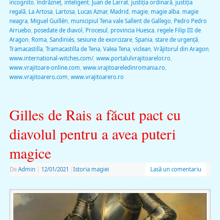
incognito
,
îndrăzneț
,
inteligent
,
Juan de Larrat
,
justiția ordinară
,
justiția
regală
,
La Artosa
,
Lartosa
,
Lucas Aznar
,
Madrid
,
magie
,
magie alba
,
magie
neagra
,
Miguel Guillén
,
municipiul Tena vale Sallent de Gallego
,
Pedro Pedro
Arruebo
,
posedate de diavol
,
Procesul
,
provincia Huesca
,
regele Filip III de
Aragon
,
Roma
,
Sandiniés
,
sesiune de exorcizare
,
Spania
,
stare de urgență
,
Tramacastilla
,
Tramacastilla de Tena
,
Valea Tena
,
viclean
,
Vrăjitorul din Aragon
,
www.international-witches.com/
,
www.portalulvrajitoarelor.ro
,
www.vrajitoare-online.com
,
www.vrajitoareledinromania.ro
,
www.vrajitoarero.com
,
www.vrajitoarero.ro
Gilles de Rais a făcut pact cu
diavolul pentru a avea puteri
magice
De
Admin
|
12/01/2021
|
Istoria magiei
Lasă un comentariu