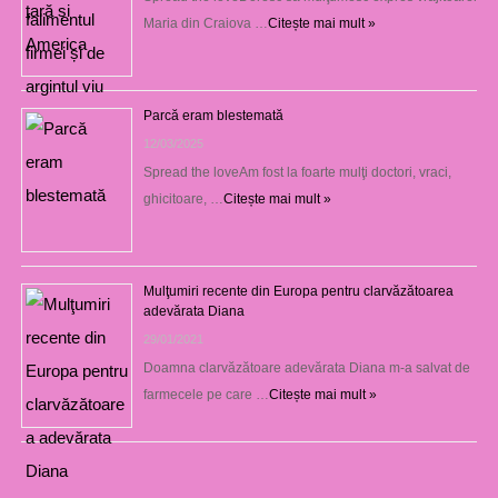
Maria din Craiova …
Citește mai mult »
Parcă eram blestemată
12/03/2025
Spread the loveAm fost la foarte mulţi doctori, vraci,
ghicitoare, …
Citește mai mult »
Mulţumiri recente din Europa pentru clarvăzătoarea
adevărata Diana
29/01/2021
Doamna clarvăzătoare adevărata Diana m-a salvat de
farmecele pe care …
Citește mai mult »