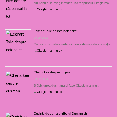
Nu trebuie să aveți întotdeauna răspunsul Citește mai
…
Citeşte mai mult »
Eckhart Tolle despre nefericire
09/09/2023
Cauza principală a nefericirii nu este niciodată situaţia
…
Citeşte mai mult »
Cherockee despre duşman
08/09/2023
Slăbiciunea duşmanului face Citește mai mult
→
Citeşte mai mult »
Cuvinte de duh ale tribului Duwamish