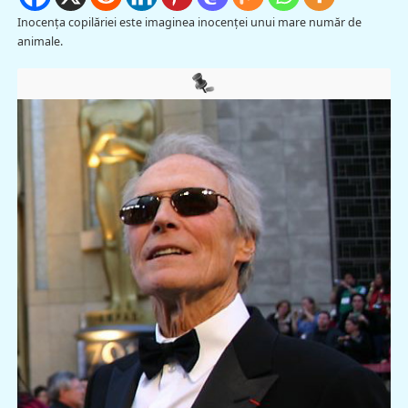
Inocenţa copilăriei este imaginea inocenţei unui mare număr de
animale.