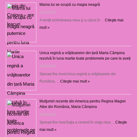
Mama lui se ocupă cu magia neagră
05/12/2025
A simțit schimbarea mea şi a căzut în …
Citeşte mai
mult »
Unica regină a vrăjitoarelor din țară Maria Câmpina
rezolvă în luna martie toate problemele pe care le aveți
25/09/2025
Spread the loveUnica regină a vrăjitoarele din
România, …
Citeşte mai mult »
Mulţumiri recente din America pentru Regina Magiei
Albe din România, Maria Câmpina
23/08/2025
Spread the loveSoţia a revenit în viaţa mea …
Citeşte
mai mult »