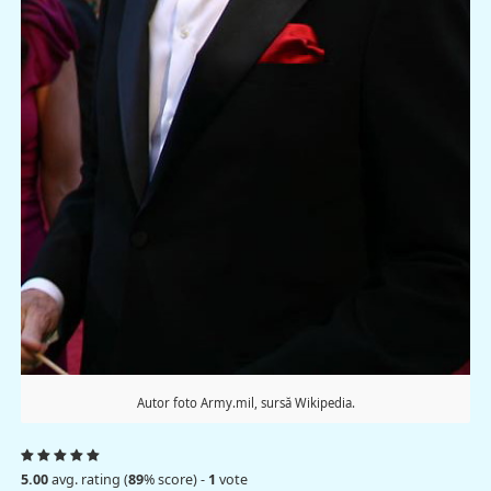
Autor foto Army.mil, sursă Wikipedia.
5.00
avg. rating (
89
% score) -
1
vote