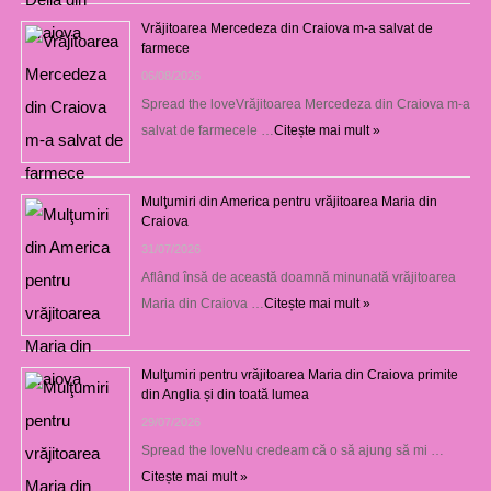
Vrăjitoarea Mercedeza din Craiova m-a salvat de
farmece
06/08/2026
Spread the loveVrăjitoarea Mercedeza din Craiova m-a
salvat de farmecele …
Citește mai mult »
Mulţumiri din America pentru vrăjitoarea Maria din
Craiova
31/07/2026
Aflând însă de această doamnă minunată vrăjitoarea
Maria din Craiova …
Citește mai mult »
Mulţumiri pentru vrăjitoarea Maria din Craiova primite
din Anglia și din toată lumea
29/07/2026
Spread the loveNu credeam că o să ajung să mi …
Citește mai mult »