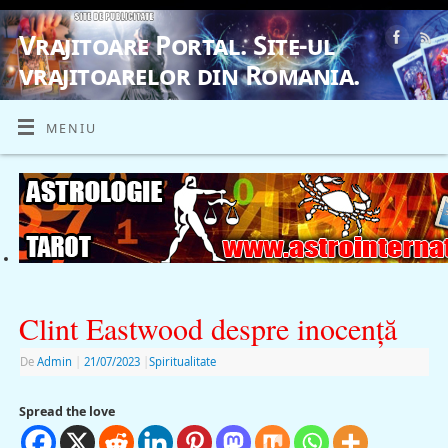
Vrajitoare Portal. Site-ul
vrajitoarelor din Romania.
VRAJITOARE, VRAJITOARELE, VRAJITOARE
MENIU
Clint Eastwood despre inocenţă
De
Admin
|
21/07/2023
|
Spiritualitate
Spread the love