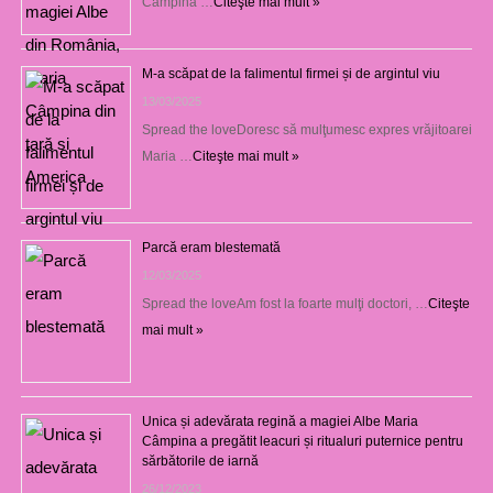
Câmpina …
Citeşte mai mult »
M-a scăpat de la falimentul firmei și de argintul viu
13/03/2025
Spread the loveDoresc să mulţumesc expres vrăjitoarei
Maria …
Citeşte mai mult »
Parcă eram blestemată
12/03/2025
Spread the loveAm fost la foarte mulţi doctori, …
Citeşte
mai mult »
Unica și adevărata regină a magiei Albe Maria
Câmpina a pregătit leacuri și ritualuri puternice pentru
sărbătorile de iarnă
26/12/2023