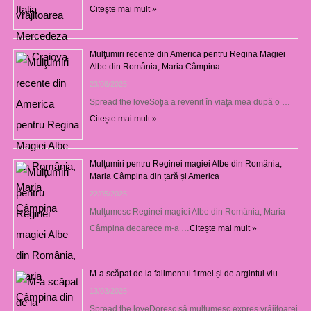
Citește mai mult »
Mulţumiri recente din America pentru Regina Magiei
Albe din România, Maria Câmpina
23/08/2025
Spread the loveSoţia a revenit în viaţa mea după o …
Citește mai mult »
Mulțumiri pentru Reginei magiei Albe din România,
Maria Câmpina din țară și America
22/05/2025
Mulţumesc Reginei magiei Albe din România, Maria
Câmpina deoarece m-a …
Citește mai mult »
M-a scăpat de la falimentul firmei și de argintul viu
13/03/2025
Spread the loveDoresc să mulţumesc expres vrăjitoarei