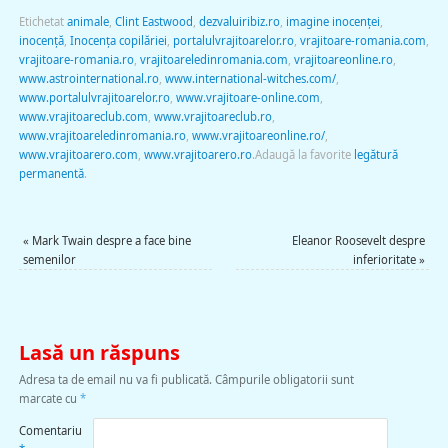
Etichetat
animale
,
Clint Eastwood
,
dezvaluiribiz.ro
,
imagine inocenţei
,
inocenţă
,
Inocenţa copilăriei
,
portalulvrajitoarelor.ro
,
vrajitoare-romania.com
,
vrajitoare-romania.ro
,
vrajitoareledinromania.com
,
vrajitoareonline.ro
,
www.astrointernational.ro
,
www.international-witches.com/
,
www.portalulvrajitoarelor.ro
,
www.vrajitoare-online.com
,
www.vrajitoareclub.com
,
www.vrajitoareclub.ro
,
www.vrajitoareledinromania.ro
,
www.vrajitoareonline.ro/
,
www.vrajitoarero.com
,
www.vrajitoarero.ro
.
Adaugă la favorite
legătură
permanentă
.
«
Mark Twain despre a face bine
Eleanor Roosevelt despre
semenilor
inferioritate
»
Lasă un răspuns
Adresa ta de email nu va fi publicată.
Câmpurile obligatorii sunt
marcate cu
*
Comentariu