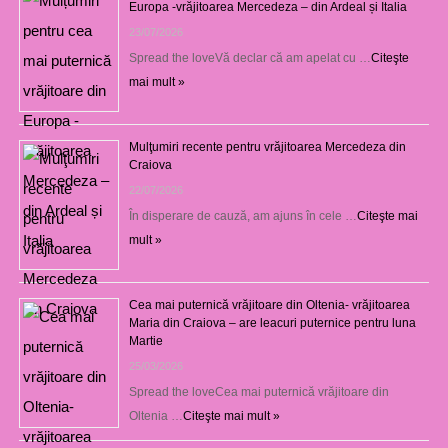
Europa -vrăjitoarea Mercedeza – din Ardeal și Italia
23/07/2026
Spread the loveVă declar că am apelat cu …
Citeşte
mai mult »
Mulţumiri recente pentru vrăjitoarea Mercedeza din
Craiova
22/07/2026
În disperare de cauză, am ajuns în cele …
Citeşte mai
mult »
Cea mai puternică vrăjitoare din Oltenia- vrăjitoarea
Maria din Craiova – are leacuri puternice pentru luna
Martie
25/03/2026
Spread the loveCea mai puternică vrăjitoare din
Oltenia …
Citeşte mai mult »