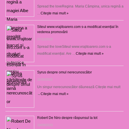
Spread the loveRegina Maria Câmpina, unica regină a
…
Citeşte mai mult »
Siteul www.vrajitoarero.com s-a modificat esențial în
vederea promovării
07/12/2023
Spread the loveSiteul www.vrajitoarero.com s-a
modificat esențial. Are …
Citeşte mai mult »
Syrus despre omul nerecunoscător
11/09/2023
Un singur nerecunoscător dăunează Citește mai mult
→
Citeşte mai mult »
Robert De Niro despre răspunsul la tot
10/09/2023