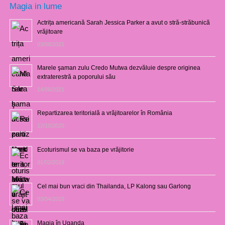
Magia in lume
Actrița americană Sarah Jessica Parker a avut o stră-străbunică
vrăjitoare
03/08/2021
Marele şaman zulu Credo Mutwa dezvăluie despre originea
extraterestră a poporului său
14/06/2021
Repartizarea teritorială a vrăjitoarelor în România
12/10/2020
Ecoturismul se va baza pe vrăjitorie
01/02/2019
Cel mai bun vraci din Thailanda, LP Kalong sau Garlong
03/04/2018
Magia în Uganda