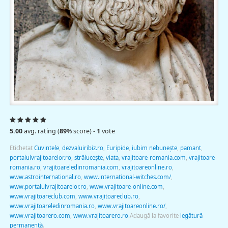
5.00
avg. rating (
89
% score) -
1
vote
Etichetat
Cuvintele
,
dezvaluiribiz.ro
,
Euripide
,
iubim nebuneşte
,
pamant
,
portalulvrajitoarelor.ro
,
străluceşte
,
viata
,
vrajitoare-romania.com
,
vrajitoare-
romania.ro
,
vrajitoareledinromania.com
,
vrajitoareonline.ro
,
www.astrointernational.ro
,
www.international-witches.com/
,
www.portalulvrajitoarelor.ro
,
www.vrajitoare-online.com
,
www.vrajitoareclub.com
,
www.vrajitoareclub.ro
,
www.vrajitoareledinromania.ro
,
www.vrajitoareonline.ro/
,
www.vrajitoarero.com
,
www.vrajitoarero.ro
.
Adaugă la favorite
legătură
permanentă
.