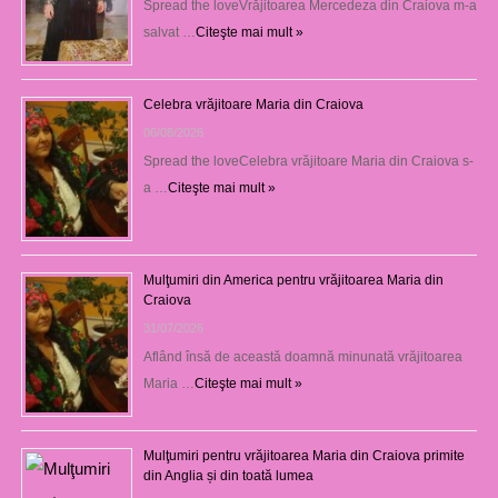
Spread the loveVrăjitoarea Mercedeza din Craiova m-a
salvat …
Citeşte mai mult »
Celebra vrăjitoare Maria din Craiova
06/08/2026
Spread the loveCelebra vrăjitoare Maria din Craiova s-
a …
Citeşte mai mult »
Mulţumiri din America pentru vrăjitoarea Maria din
Craiova
31/07/2026
Aflând însă de această doamnă minunată vrăjitoarea
Maria …
Citeşte mai mult »
Mulţumiri pentru vrăjitoarea Maria din Craiova primite
din Anglia și din toată lumea