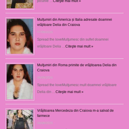
jocurile …
Citeşte mai mult »
Mulțumiri din America și Italia adresate doamnei
vrăjitoare Delia din Craiova
07/08/2026
Spread the loveMulţumesc din suflet doamnei
vrăjitoare Delia …
Citeşte mai mult »
Mulţumiri din Roma primite de vrăjitoarea Delia din
Craiova
06/08/2026
Spread the loveMulţumesc mult doamnei vrăjitoare
Delia din …
Citeşte mai mult »
Vrăjitoarea Mercedeza din Craiova m-a salvat de
farmece
06/08/2026