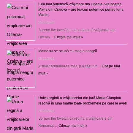
Cea mai puternică vrăjitoare din Oltenia- vrăjitoarea
Maria din Craiova – are leacuri puternice pentru luna
Martie
25/03/2026
Spread the loveCea mai puternică vrăjitoare din
Oltenia …
Citeşte mai mult »
Mama lui se ocupă cu magia neagră
05/12/2025
A simțit schimbarea mea şi a căzut în …
Citeşte mai
mult »
Unica regină a vrăjitoarelor din țară Maria Câmpina
rezolvă în luna martie toate problemele pe care le aveți
25/09/2025
Spread the loveUnica regină a vrăjitoarele din
România, …
Citeşte mai mult »