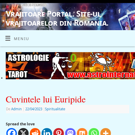
Vrajitoare Portal. Site-ul
vrajitoarelor din Romania.
VRAJITOARE, VRAJITOARELE, VRAJITOARE
MENIU
Cuvintele lui Euripide
De
Admin
|
22/04/2023
|
Spiritualitate
Spread the love