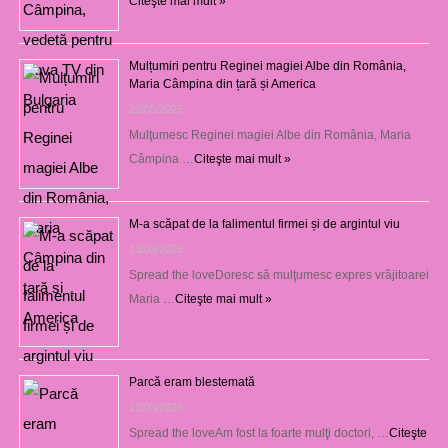
Citeşte mai mult »
Mulțumiri pentru Reginei magiei Albe din România,
Maria Câmpina din țară și America
22/05/2025
Mulţumesc Reginei magiei Albe din România, Maria
Câmpina …
Citeşte mai mult »
M-a scăpat de la falimentul firmei și de argintul viu
13/03/2025
Spread the loveDoresc să mulţumesc expres vrăjitoarei
Maria …
Citeşte mai mult »
Parcă eram blestemată
12/03/2025
Spread the loveAm fost la foarte mulţi doctori, …
Citeşte