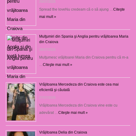
29/07/2026
Spread the loveNu credeam că o să ajung …
Citeşte
mai mult »
Mulţumiri din Spania şi Anglia pentru vrăjitoarea Maria
din Craiova
28/07/2026
Mulţumesc vrăjitoarei Maria din Craiova pentru că m-a
…
Citeşte mai mult »
Vrăjitoarea Mercedeza din Craiova este cea mai
eficientă şi căutată
27/07/2026
Vrăjitoarea Mercedeza din Craiova vine este cu
adevărat …
Citeşte mai mult »
Vrăjitoarea Delia din Craiova