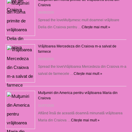
Craiova
06/08/2026
Spread the loveMulţumesc mult doamnei vrăjitoare
Delia din Craiova pentru …
Citește mai mult »
Vrăjitoarea Mercedeza din Craiova m-a salvat de
farmece
06/08/2026
Spread the loveVrăjitoarea Mercedeza din Craiova m-a
salvat de farmecele …
Citește mai mult »
Mulţumiri din America pentru vrăjitoarea Maria din
Craiova
31/07/2026
Aflând însă de această doamnă minunată vrăjitoarea
Maria din Craiova …
Citește mai mult »