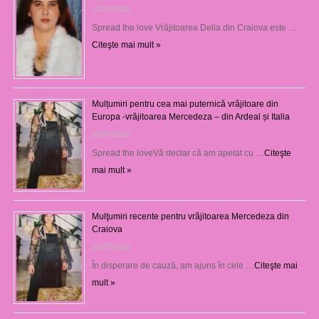
27/07/2026
Spread the love Vrăjitoarea Delia din Craiova este …
Citeşte mai mult »
Mulțumiri pentru cea mai puternică vrăjitoare din
Europa -vrăjitoarea Mercedeza – din Ardeal și Italia
23/07/2026
Spread the loveVă declar că am apelat cu …
Citeşte
mai mult »
Mulţumiri recente pentru vrăjitoarea Mercedeza din
Craiova
22/07/2026
În disperare de cauză, am ajuns în cele …
Citeşte mai
mult »