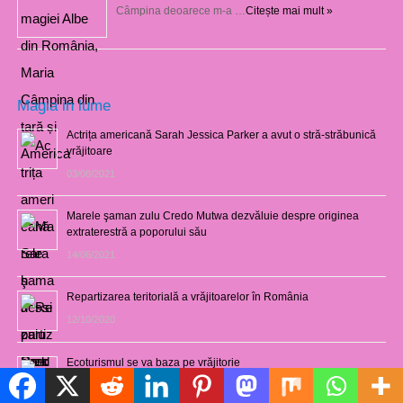
Câmpina deoarece m-a …
Citește mai mult »
Magia in lume
Actrița americană Sarah Jessica Parker a avut o stră-străbunică
vrăjitoare
03/08/2021
Marele şaman zulu Credo Mutwa dezvăluie despre originea
extraterestră a poporului său
14/06/2021
Repartizarea teritorială a vrăjitoarelor în România
12/10/2020
Ecoturismul se va baza pe vrăjitorie
01/02/2019
Politică de cookie-uri