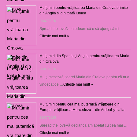
Mulţumiri pentru vrăjitoarea Maria din Craiova primite
din Anglia și din toată lumea
29/07/2026
Spread the loveNu credeam că o să ajung să mi …
Citește mai mult »
Mulţumiri din Spania şi Anglia pentru vrăjitoarea Maria
din Craiova
28/07/2026
Mulţumesc vrăjitoarei Maria din Craiova pentru că m-a
vindecat de …
Citește mai mult »
Mulțumiri pentru cea mai puternică vrăjitoare din
Europa -vrăjitoarea Mercedeza – din Ardeal și Italia
23/07/2026
Spread the loveVă declar că am apelat cu cea mai …
Citește mai mult »