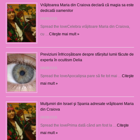
Vrăjitoarea Maria din Craiova declară că magia sa este
dedicată oamenilor
09/08/2026
Spread the loveCelebra vrăjitoare Maria din Craiova,
cu …
Citeşte mai mult »
Previziuni înfricoșătoare despre sfârșitul lumii făcute de
experta în ocultism Delia
08/08/2026
Spread the loveApocalipsa pare să fie tot mai …
Citeşte
mai mult »
Mulţumiri din Israel şi Spania adresate vrăjitoarei Maria
din Craiova
08/08/2026
Spread the lovePrima dată când am fost la …
Citeşte
mai mult »