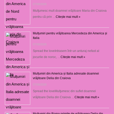
07/08/2026
Mulţumesc mult doamnei vrăjitoare Maria din Craiova
pentru că prin …
Citește mai mult »
Mulțumiri pentru vrăjitoarea Mercedeza din America și
Italia
07/08/2026
Spread the loveIntrasem într-un anturaj nefast al
jocurile de noroc, …
Citește mai mult »
Mulțumiri din America și Italia adresate doamnei
vrăjitoare Delia din Craiova
07/08/2026
Spread the loveMulţumesc din suflet doamnei
vrăjitoare Delia din Craiova …
Citește mai mult »
Mulţumiri din Roma primite de vrăjitoarea Delia din