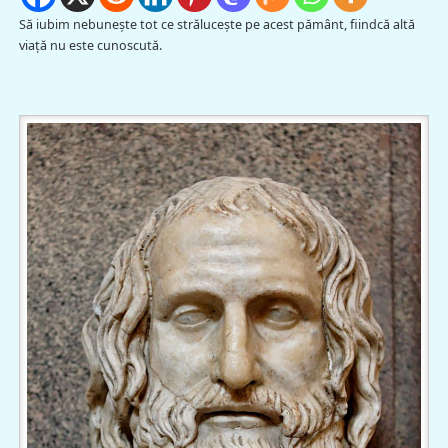
Să iubim nebuneşte tot ce străluceşte pe acest pământ, fiindcă altă
viaţă nu este cunoscută.