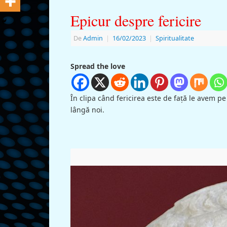
Epicur despre fericire
De
Admin
|
16/02/2023
|
Spiritualitate
Spread the love
În clipa când fericirea este de faţă le avem p
lângă noi.