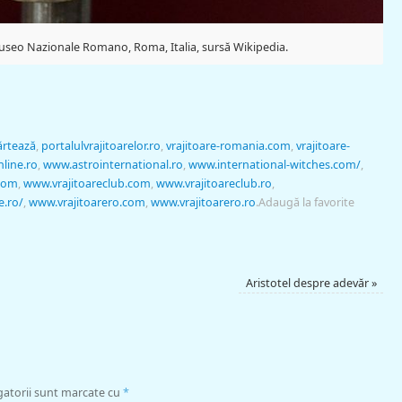
useo Nazionale Romano, Roma, Italia, sursă Wikipedia.
ărtează
,
portalulvrajitoarelor.ro
,
vrajitoare-romania.com
,
vrajitoare-
nline.ro
,
www.astrointernational.ro
,
www.international-witches.com/
,
.com
,
www.vrajitoareclub.com
,
www.vrajitoareclub.ro
,
e.ro/
,
www.vrajitoarero.com
,
www.vrajitoarero.ro
.
Adaugă la favorite
Aristotel despre adevăr
»
gatorii sunt marcate cu
*