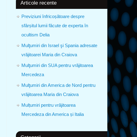
Articole recente
Previziuni înfricoșătoare despre
sfârșitul lumii făcute de experta în
ocultism Delia
Mulţumiri din Israel şi Spania adresate
vrăjitoarei Maria din Craiova
Mulţumiri din SUA pentru vrăjitoarea
Mercedeza
Mulţumiri din America de Nord pentru
vrăjitoarea Maria din Craiova
Mulțumiri pentru vrăjitoarea
Mercedeza din America și Italia