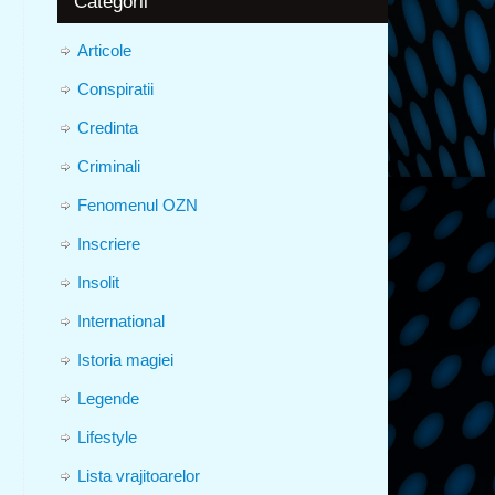
Categorii
Articole
Conspiratii
Credinta
Criminali
Fenomenul OZN
Inscriere
Insolit
International
Istoria magiei
Legende
Lifestyle
Lista vrajitoarelor