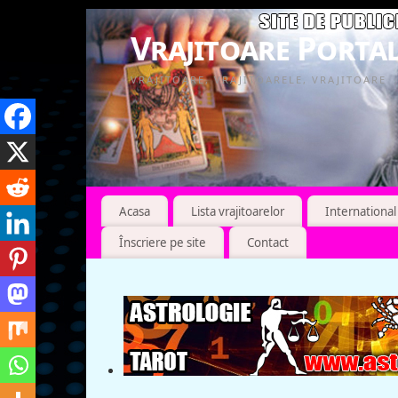
Vrajitoare Portal
VRAJITOARE, VRAJITOARELE, VRAJITOARE
Acasa
Lista vrajitoarelor
International
Înscriere pe site
Contact