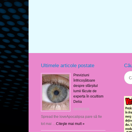
Ultimele articole postate
Cău
Previziuni
înfricoșătoare
despre sfârșitul
lumii făcute de
experta în ocultism
Delia
08/08/2026
Spread the loveApocalipsa pare să fie
tot mai …
Citeşte mai mult »