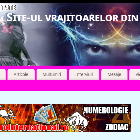
. Site-ul vrajitoarelor di
Articole
Multumiri
Interviuri
Mesaje
V