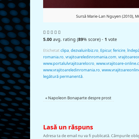
Sursă Marie-Lan Nguyen (2010), M
5.00
avg. rating (
89
% score) -
1
vote
Etichetat
clipa
,
dezvaluiribiz.ro
,
Epicur
,
fericire
,
îndep
romania.ro
,
vrajitoareledinromania.com
,
vrajitoareo
www.portalulvrajitoarelor.ro
,
www.vrajitoare-online
www.vrajitoareledinromania.ro
,
www.vrajitoareonlin
legătură permanentă
.
«
Napoleon Bonaparte despre prost
Lasă un răspuns
Adresa ta de email nu va fi publicată.
Câmpurile obli