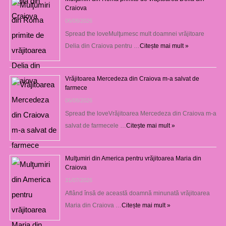
Craiova
06/08/2026
Spread the loveMulţumesc mult doamnei vrăjitoare
Delia din Craiova pentru …
Citește mai mult »
Vrăjitoarea Mercedeza din Craiova m-a salvat de
farmece
06/08/2026
Spread the loveVrăjitoarea Mercedeza din Craiova m-a
salvat de farmecele …
Citește mai mult »
Mulţumiri din America pentru vrăjitoarea Maria din
Craiova
31/07/2026
Aflând însă de această doamnă minunată vrăjitoarea
Maria din Craiova …
Citește mai mult »