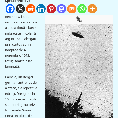
Spread the love
Rex Snow i-a dat
ordin câinelui său de
a ataca două siluete
îmbrăcate în colanţi
argintii care alergau
prin curtea sa, în
noaptea de 4
noiembrie 1973,
totuşi foarte bine
luminată.
Câinele, un Berger
german antrenat de
a ataca, s-a repezit la
intruşi. Dar ajuns la
10 m de ei, entităţile
s-au oprit şi au privit
fix câinele. Snow
ţinea un pistol de