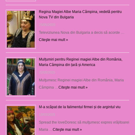
Regina Magiei Albe Maria Câmpina, vedetă pentru
Nova TV din Bulgaria
23/05/2025
Televiziunea Nova din Bulgaria a decis să acorde …
Citeşte mai mult »
Mulțumiri pentru Reginei magiei Albe din România,
Maria Câmpina din țară și America
22/05/2025
Mulţumesc Reginei magiei Albe din România, Maria
Câmpina …
Citeşte mai mult »
M-a scăpat de la falimentul firmei și de argintul viu
13/03/2025
Spread the loveDoresc să mulţumesc expres vrăjitoarei
Maria …
Citeşte mai mult »