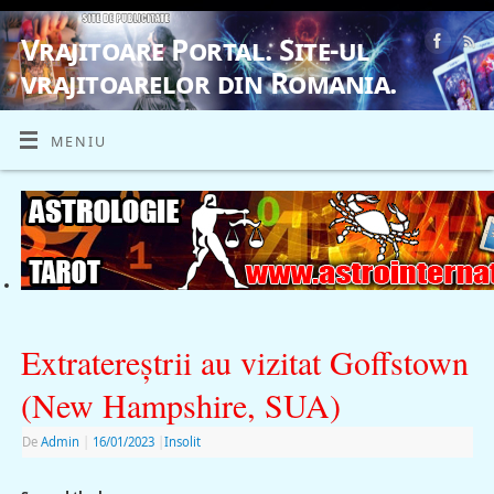
Vrajitoare Portal. Site-ul
vrajitoarelor din Romania.
VRAJITOARE, VRAJITOARELE, VRAJITOARE
MENIU
Extratereştrii au vizitat Goffstown
(New Hampshire, SUA)
De
Admin
|
16/01/2023
|
Insolit