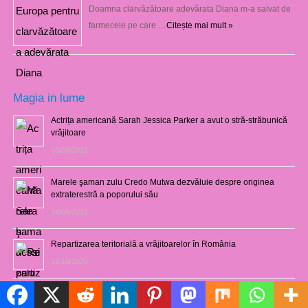
Doamna clarvăzătoare adevărata Diana m-a salvat de
farmecele pe care …
Citește mai mult »
Magia in lume
Actrița americană Sarah Jessica Parker a avut o stră-străbunică
vrăjitoare
03/08/2021
Marele şaman zulu Credo Mutwa dezvăluie despre originea
extraterestră a poporului său
14/06/2021
Repartizarea teritorială a vrăjitoarelor în România
12/10/2020
Ecoturismul se va baza pe vrăjitorie
Politică de cookie-uri