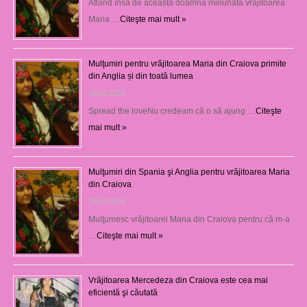
Aflând însă de această doamnă minunată vrăjitoarea
Maria …
Citeşte mai mult »
Mulţumiri pentru vrăjitoarea Maria din Craiova primite
din Anglia și din toată lumea
29/07/2026
Spread the loveNu credeam că o să ajung …
Citeşte
mai mult »
Mulţumiri din Spania şi Anglia pentru vrăjitoarea Maria
din Craiova
28/07/2026
Mulţumesc vrăjitoarei Maria din Craiova pentru că m-a
…
Citeşte mai mult »
Vrăjitoarea Mercedeza din Craiova este cea mai
eficientă şi căutată