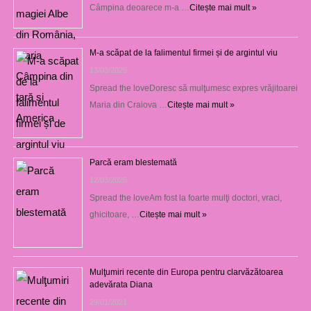
Câmpina deoarece m-a …
Citește mai mult »
M-a scăpat de la falimentul firmei și de argintul viu
13/03/2025
Spread the loveDoresc să mulţumesc expres vrăjitoarei
Maria din Craiova …
Citește mai mult »
Parcă eram blestemată
12/03/2025
Spread the loveAm fost la foarte mulţi doctori, vraci,
ghicitoare, …
Citește mai mult »
Mulţumiri recente din Europa pentru clarvăzătoarea
adevărata Diana
29/01/2021