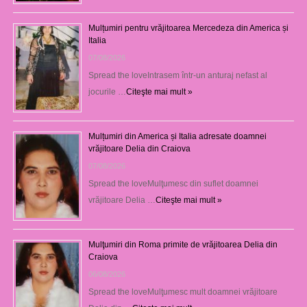
Mulțumiri pentru vrăjitoarea Mercedeza din America și
Italia
07/08/2026
Spread the loveIntrasem într-un anturaj nefast al
jocurile …
Citeşte mai mult »
Mulțumiri din America și Italia adresate doamnei
vrăjitoare Delia din Craiova
07/08/2026
Spread the loveMulţumesc din suflet doamnei
vrăjitoare Delia …
Citeşte mai mult »
Mulţumiri din Roma primite de vrăjitoarea Delia din
Craiova
06/08/2026
Spread the loveMulţumesc mult doamnei vrăjitoare