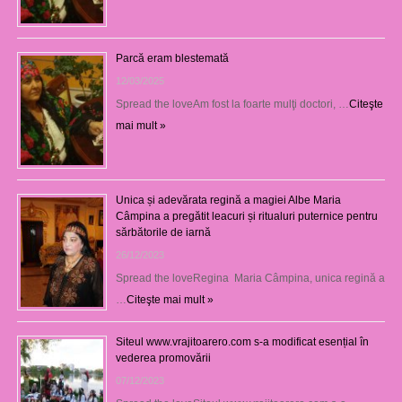
Parcă eram blestemată
12/03/2025
Spread the loveAm fost la foarte mulţi doctori, …
Citeşte
mai mult »
Unica și adevărata regină a magiei Albe Maria
Câmpina a pregătit leacuri și ritualuri puternice pentru
sărbătorile de iarnă
26/12/2023
Spread the loveRegina Maria Câmpina, unica regină a
…
Citeşte mai mult »
Siteul www.vrajitoarero.com s-a modificat esențial în
vederea promovării
07/12/2023