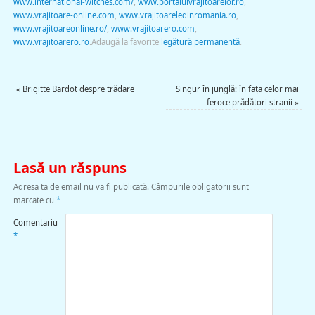
www.international-witches.com/
,
www.portalulvrajitoarelor.ro
,
www.vrajitoare-online.com
,
www.vrajitoareledinromania.ro
,
www.vrajitoareonline.ro/
,
www.vrajitoarero.com
,
www.vrajitoarero.ro
.
Adaugă la favorite
legătură permanentă
.
«
Brigitte Bardot despre trădare
Singur în junglă: în faţa celor mai
feroce prădători stranii
»
Lasă un răspuns
Adresa ta de email nu va fi publicată.
Câmpurile obligatorii sunt
marcate cu
*
Comentariu
*