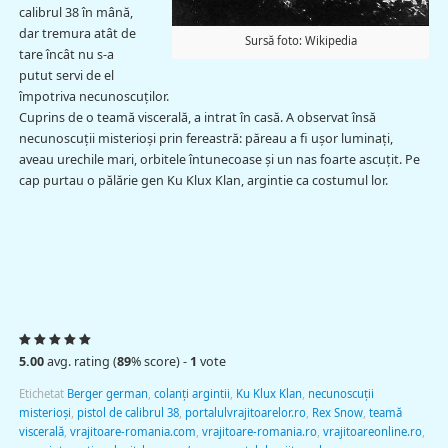
calibrul 38 în mână,
dar tremura atât de
Sursă foto: Wikipedia
tare încât nu s-a
putut servi de el
împotriva necunoscuţilor.
Cuprins de o teamă viscerală, a intrat în casă. A observat însă
necunoscuţii misterioşi prin fereastră: păreau a fi uşor luminaţi,
aveau urechile mari, orbitele întunecoase şi un nas foarte ascuţit. Pe
cap purtau o pălărie gen Ku Klux Klan, argintie ca costumul lor.
5.00
avg. rating (
89
% score) -
1
vote
Etichetat
Berger german
,
colanţi argintii
,
Ku Klux Klan
,
necunoscuţii
misterioşi
,
pistol de calibrul 38
,
portalulvrajitoarelor.ro
,
Rex Snow
,
teamă
viscerală
,
vrajitoare-romania.com
,
vrajitoare-romania.ro
,
vrajitoareonline.ro
,