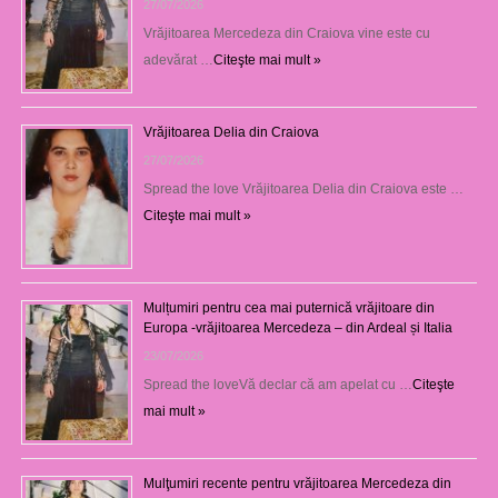
27/07/2026
Vrăjitoarea Mercedeza din Craiova vine este cu
adevărat …
Citeşte mai mult »
Vrăjitoarea Delia din Craiova
27/07/2026
Spread the love Vrăjitoarea Delia din Craiova este …
Citeşte mai mult »
Mulțumiri pentru cea mai puternică vrăjitoare din
Europa -vrăjitoarea Mercedeza – din Ardeal și Italia
23/07/2026
Spread the loveVă declar că am apelat cu …
Citeşte
mai mult »
Mulţumiri recente pentru vrăjitoarea Mercedeza din