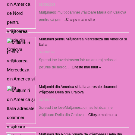
07/08/2026
Mulţumesc mult doamnei vrăjitoare Maria din Craiova
pentru că prin …
Citește mai mult »
Mulțumiri pentru vrăjitoarea Mercedeza din America și
Italia
07/08/2026
Spread the loveIntrasem într-un anturaj nefast al
jocurile de noroc, …
Citește mai mult »
Mulțumiri din America și Italia adresate doamnei
vrăjitoare Delia din Craiova
07/08/2026
Spread the loveMulţumesc din suflet doamnei
vrăjitoare Delia din Craiova …
Citește mai mult »
Mulţumiri din Roma primite de vrăjitoarea Delia din