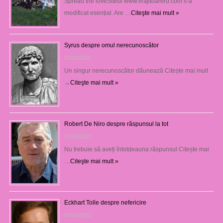
Spread the loveSiteul www.vrajitoarero.com s-a
modificat esențial. Are …
Citeşte mai mult »
Syrus despre omul nerecunoscător
11/09/2023
Un singur nerecunoscător dăunează Citește mai mult
→
Citeşte mai mult »
Robert De Niro despre răspunsul la tot
10/09/2023
Nu trebuie să aveți întotdeauna răspunsul Citește mai
…
Citeşte mai mult »
Eckhart Tolle despre nefericire
09/09/2023