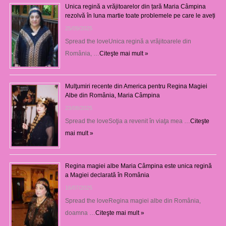
Unica regină a vrăjitoarelor din țară Maria Câmpina
rezolvă în luna martie toate problemele pe care le aveți
25/09/2025
Spread the loveUnica regină a vrăjitoarele din
România, …
Citeşte mai mult »
Mulţumiri recente din America pentru Regina Magiei
Albe din România, Maria Câmpina
23/08/2025
Spread the loveSoţia a revenit în viaţa mea …
Citeşte
mai mult »
Regina magiei albe Maria Câmpina este unica regină
a Magiei declarată în România
16/07/2025
Spread the loveRegina magiei albe din România,
doamna …
Citeşte mai mult »