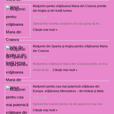
Mulţumiri pentru vrăjitoarea Maria din Craiova primite
din Anglia și din toată lumea
29/07/2026
Spread the loveNu credeam că o să ajung să mi …
Citește mai mult »
Mulţumiri din Spania şi Anglia pentru vrăjitoarea Maria
din Craiova
28/07/2026
Mulţumesc vrăjitoarei Maria din Craiova pentru că m-a
vindecat de …
Citește mai mult »
Mulțumiri pentru cea mai puternică vrăjitoare din
Europa -vrăjitoarea Mercedeza – din Ardeal și Italia
23/07/2026
Spread the loveVă declar că am apelat cu cea mai …
Citește mai mult »