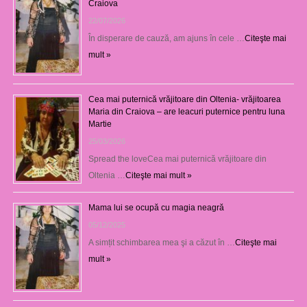
Craiova
22/07/2026
În disperare de cauză, am ajuns în cele …
Citeşte mai
mult »
Cea mai puternică vrăjitoare din Oltenia- vrăjitoarea
Maria din Craiova – are leacuri puternice pentru luna
Martie
25/03/2026
Spread the loveCea mai puternică vrăjitoare din
Oltenia …
Citeşte mai mult »
Mama lui se ocupă cu magia neagră
05/12/2025
A simțit schimbarea mea şi a căzut în …
Citeşte mai
mult »