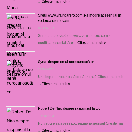
…
Citeşte mai mult »
Siteul www.vrajitoarero.com s-a modificat esențial în
vederea promovării
07/12/2023
Spread the loveSiteul www.vrajitoarero.com s-a
modificat esențial. Are …
Citeşte mai mult »
Syrus despre omul nerecunoscător
11/09/2023
Un singur nerecunoscător dăunează Citește mai mult
→
Citeşte mai mult »
Robert De Niro despre răspunsul la tot
10/09/2023
Nu trebuie să aveți întotdeauna răspunsul Citește mai
…
Citeşte mai mult »