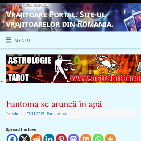
Vrajitoare Portal. Site-ul
vrajitoarelor din Romania.
VRAJITOARE, VRAJITOARELE, VRAJITOARE
MENIU
Fantoma se aruncă în apă
De
Admin
|
07/11/2015
|
Paranormal
Spread the love