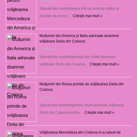
07/08/2026
Spread the loveIntrasem într-un anturaj nefast al
jocurile de noroc, …
Citește mai mult »
Mulțumiri din America și Italia adresate doamnei
vrăjitoare Delia din Craiova
07/08/2026
Spread the loveMulţumesc din suflet doamnei
vrăjitoare Delia din Craiova …
Citește mai mult »
Mulţumiri din Roma primite de vrăjitoarea Delia din
Craiova
06/08/2026
Spread the loveMulţumesc mult doamnei vrăjitoare
Delia din Craiova pentru …
Citește mai mult »
Vrăjitoarea Mercedeza din Craiova m-a salvat de