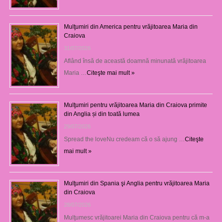
Mulţumiri din America pentru vrăjitoarea Maria din
Craiova
31/07/2026
Aflând însă de această doamnă minunată vrăjitoarea
Maria …
Citeşte mai mult »
Mulţumiri pentru vrăjitoarea Maria din Craiova primite
din Anglia și din toată lumea
29/07/2026
Spread the loveNu credeam că o să ajung …
Citeşte
mai mult »
Mulţumiri din Spania şi Anglia pentru vrăjitoarea Maria
din Craiova
28/07/2026
Mulţumesc vrăjitoarei Maria din Craiova pentru că m-a