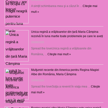
A simțit schimbarea mea şi a căzut în …
Citeşte mai
mult »
Unica regină a vrăjitoarelor din țară Maria Câmpina
rezolvă în luna martie toate problemele pe care le aveți
25/09/2025
Spread the loveUnica regină a vrăjitoarele din
România, …
Citeşte mai mult »
Mulţumiri recente din America pentru Regina Magiei
Albe din România, Maria Câmpina
23/08/2025
Spread the loveSoţia a revenit în viaţa mea …
Citeşte
mai mult »
Regina magiei albe Maria Câmpina este unica regină