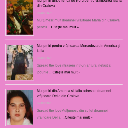
Mulţumiri din America de Nord pentru vrăjitoarea Maria
din Craiova
07/08/2026
Mulţumesc mult doamnei vrăjitoare Maria din Craiova
pentru …
Citeşte mai mult »
Mulțumiri pentru vrăjitoarea Mercedeza din America și
Italia
07/08/2026
Spread the loveIntrasem într-un anturaj nefast al
jocurile …
Citeşte mai mult »
Mulțumiri din America și Italia adresate doamnei
vrăjitoare Delia din Craiova
07/08/2026
Spread the loveMulţumesc din suflet doamnei
vrăjitoare Delia …
Citeşte mai mult »