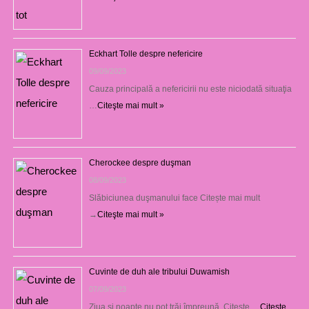
Eckhart Tolle despre nefericire
09/09/2023
Cauza principală a nefericirii nu este niciodată situaţia
…
Citeşte mai mult »
Cherockee despre duşman
08/09/2023
Slăbiciunea duşmanului face Citește mai mult
→
Citeşte mai mult »
Cuvinte de duh ale tribului Duwamish
07/09/2023
Ziua şi noapte nu pot trăi împreună. Citește …
Citeşte