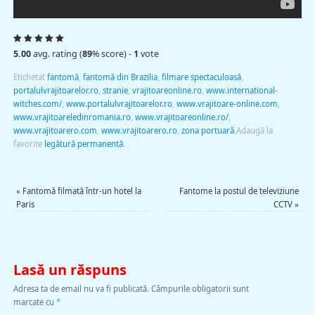
5.00
avg. rating (
89
% score) -
1
vote
Etichetat
fantomă
,
fantomă din Brazilia
,
filmare spectaculoasă
,
portalulvrajitoarelor.ro
,
stranie
,
vrajitoareonline.ro
,
www.international-
witches.com/
,
www.portalulvrajitoarelor.ro
,
www.vrajitoare-online.com
,
www.vrajitoareledinromania.ro
,
www.vrajitoareonline.ro/
,
www.vrajitoarero.com
,
www.vrajitoarero.ro
,
zona portuară
.
Adaugă la
favorite
legătură permanentă
.
«
Fantomă filmată într-un hotel la
Fantome la postul de televiziune
Paris
CCTV
»
Lasă un răspuns
Adresa ta de email nu va fi publicată.
Câmpurile obligatorii sunt
marcate cu
*