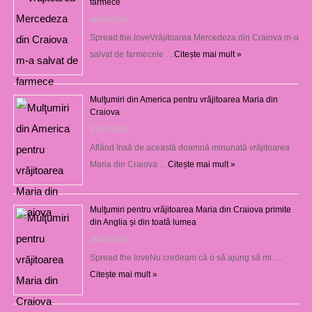
farmece
06/08/2026
Spread the loveVrăjitoarea Mercedeza din Craiova m-a
salvat de farmecele …
Citește mai mult »
Mulţumiri din America pentru vrăjitoarea Maria din
Craiova
31/07/2026
Aflând însă de această doamnă minunată vrăjitoarea
Maria din Craiova …
Citește mai mult »
Mulţumiri pentru vrăjitoarea Maria din Craiova primite
din Anglia și din toată lumea
29/07/2026
Spread the loveNu credeam că o să ajung să mi …
Citește mai mult »