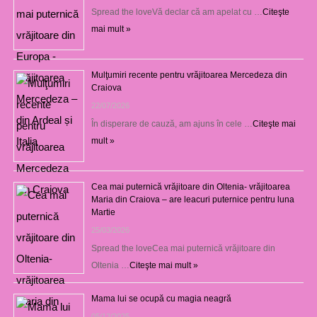
Spread the loveVă declar că am apelat cu …
Citeşte
mai mult »
Mulţumiri recente pentru vrăjitoarea Mercedeza din
Craiova
22/07/2026
În disperare de cauză, am ajuns în cele …
Citeşte mai
mult »
Cea mai puternică vrăjitoare din Oltenia- vrăjitoarea
Maria din Craiova – are leacuri puternice pentru luna
Martie
25/03/2026
Spread the loveCea mai puternică vrăjitoare din
Oltenia …
Citeşte mai mult »
Mama lui se ocupă cu magia neagră
05/12/2025