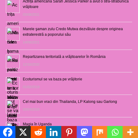
Actrița americană Sarah Jessica Parker a avut o stră-străbunică
vrăjitoare
03/08/2021
Marele şaman zulu Credo Mutwa dezvăluie despre originea
extraterestră a poporului său
14/06/2021
Repartizarea teritorială a vrăjitoarelor în România
12/10/2020
Ecoturismul se va baza pe vrăjitorie
01/02/2019
Cel mai bun vraci din Thailanda, LP Kalong sau Garlong
03/04/2018
Magia în Uganda
28/02/2017
Politică de cookie-uri