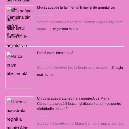
M-a scăpat de la falimentul firmei și de argintul viu
13/03/2025
Spread the loveDoresc să mulţumesc expres vrăjitoarei
Maria …
Citeşte mai mult »
Parcă eram blestemată
12/03/2025
Spread the loveAm fost la foarte mulţi doctori, …
Citeşte
mai mult »
Unica și adevărata regină a magiei Albe Maria
Câmpina a pregătit leacuri și ritualuri puternice pentru
sărbătorile de iarnă
26/12/2023
Spread the loveRegina Maria Câmpina, unica regină a