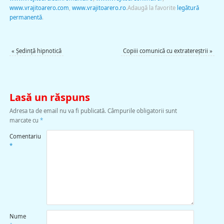
www.vrajitoarero.com
,
www.vrajitoarero.ro
.
Adaugă la favorite
legătură
permanentă
.
«
Şedinţă hipnotică
Copiii comunică cu extratereştrii
»
Lasă un răspuns
Adresa ta de email nu va fi publicată.
Câmpurile obligatorii sunt
marcate cu
*
Comentariu
*
Nume