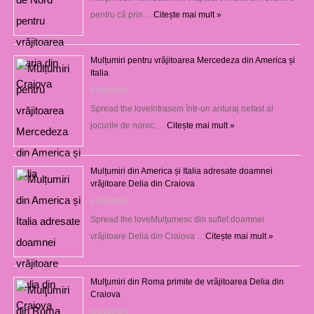
pentru că prin …
Citește mai mult »
Mulțumiri pentru vrăjitoarea Mercedeza din America și
Italia
07/08/2026
Spread the loveIntrasem într-un anturaj nefast al
jocurile de noroc, …
Citește mai mult »
Mulțumiri din America și Italia adresate doamnei
vrăjitoare Delia din Craiova
07/08/2026
Spread the loveMulţumesc din suflet doamnei
vrăjitoare Delia din Craiova …
Citește mai mult »
Mulţumiri din Roma primite de vrăjitoarea Delia din
Craiova
06/08/2026