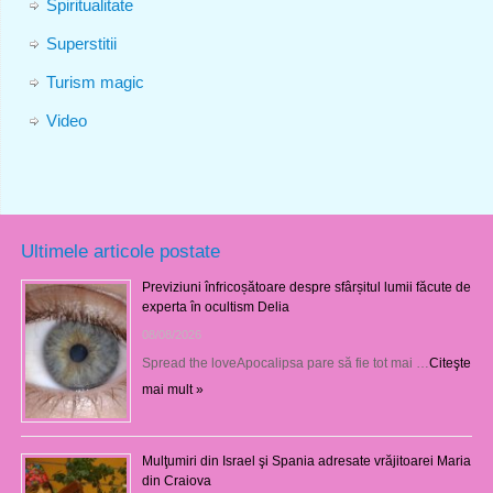
Spiritualitate
Superstitii
Turism magic
Video
Ultimele articole postate
Previziuni înfricoșătoare despre sfârșitul lumii făcute de
experta în ocultism Delia
08/08/2026
Spread the loveApocalipsa pare să fie tot mai …
Citeşte
mai mult »
Mulţumiri din Israel şi Spania adresate vrăjitoarei Maria
din Craiova