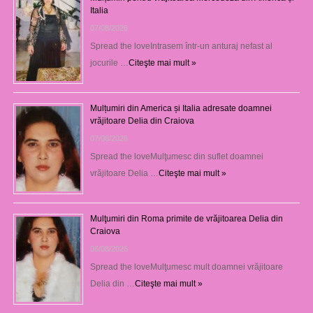
Italia
07/08/2026
Spread the loveIntrasem într-un anturaj nefast al
jocurile …
Citeşte mai mult »
Mulțumiri din America și Italia adresate doamnei
vrăjitoare Delia din Craiova
07/08/2026
Spread the loveMulţumesc din suflet doamnei
vrăjitoare Delia …
Citeşte mai mult »
Mulţumiri din Roma primite de vrăjitoarea Delia din
Craiova
06/08/2026
Spread the loveMulţumesc mult doamnei vrăjitoare
Delia din …
Citeşte mai mult »