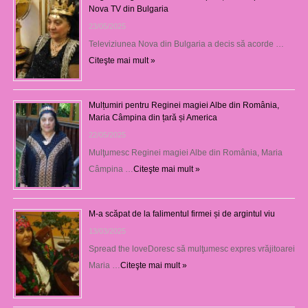
Nova TV din Bulgaria
23/05/2025
Televiziunea Nova din Bulgaria a decis să acorde …
Citeşte mai mult »
Mulțumiri pentru Reginei magiei Albe din România,
Maria Câmpina din țară și America
22/05/2025
Mulţumesc Reginei magiei Albe din România, Maria
Câmpina …
Citeşte mai mult »
M-a scăpat de la falimentul firmei și de argintul viu
13/03/2025
Spread the loveDoresc să mulţumesc expres vrăjitoarei
Maria …
Citeşte mai mult »