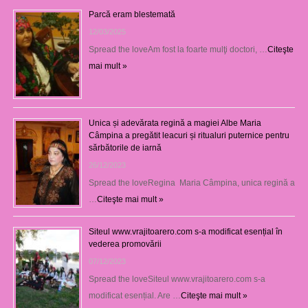
Parcă eram blestemată
12/03/2025
Spread the loveAm fost la foarte mulţi doctori, …
Citeşte
mai mult »
Unica și adevărata regină a magiei Albe Maria
Câmpina a pregătit leacuri și ritualuri puternice pentru
sărbătorile de iarnă
26/12/2023
Spread the loveRegina Maria Câmpina, unica regină a
…
Citeşte mai mult »
Siteul www.vrajitoarero.com s-a modificat esențial în
vederea promovării
07/12/2023
Spread the loveSiteul www.vrajitoarero.com s-a
modificat esențial. Are …
Citeşte mai mult »