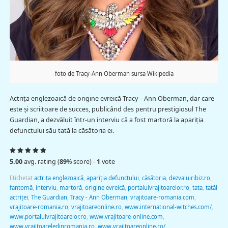
foto de Tracy-Ann Oberman sursa Wikipedia
Actriţa englezoaică de origine evreică Tracy – Ann Oberman, dar care
este şi scriitoare de succes, publicând des pentru prestigiosul The
Guardian, a dezvăluit într-un interviu că a fost martoră la apariţia
defunctului său tată la căsătoria ei.
5.00
avg. rating (
89
% score) -
1
vote
Etichetat
actriţa englezoaică
,
apariţia defunctului
,
căsătoria
,
dezvaluiribiz.ro
,
fantomă
,
interviu
,
martoră
,
origine evreică
,
portalulvrajitoarelor.ro
,
tata
,
tatăl
actriţei
,
The Guardian
,
Tracy - Ann Oberman
,
vrajitoare-romania.com
,
vrajitoare-romania.ro
,
vrajitoareonline.ro
,
www.international-witches.com/
,
www.portalulvrajitoarelor.ro
,
www.vrajitoare-online.com
,
www.vrajitoareledinromania.ro
,
www.vrajitoareonline.ro/
,