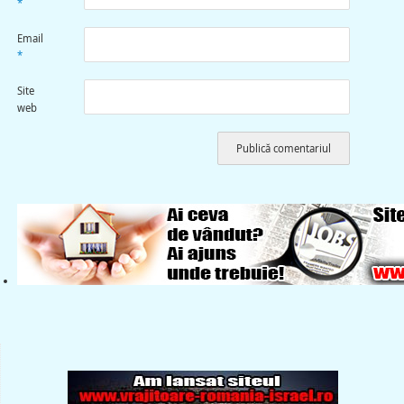
*
Email
*
Site
web