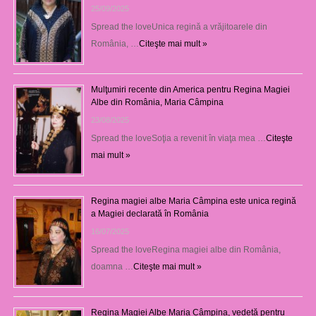
25/09/2025
Spread the loveUnica regină a vrăjitoarele din
România, …
Citeşte mai mult »
Mulţumiri recente din America pentru Regina Magiei
Albe din România, Maria Câmpina
23/08/2025
Spread the loveSoţia a revenit în viaţa mea …
Citeşte
mai mult »
Regina magiei albe Maria Câmpina este unica regină
a Magiei declarată în România
16/07/2025
Spread the loveRegina magiei albe din România,
doamna …
Citeşte mai mult »
Regina Magiei Albe Maria Câmpina, vedetă pentru