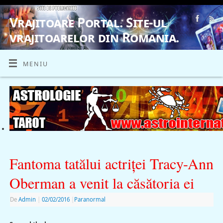
Vrajitoare Portal. Site-ul
vrajitoarelor din Romania.
VRAJITOARE, VRAJITOARELE, VRAJITOARE
MENIU
Fantoma tatălui actriţei Tracy-Ann
Oberman a venit la căsătoria ei
De
Admin
|
02/02/2016
|
Paranormal