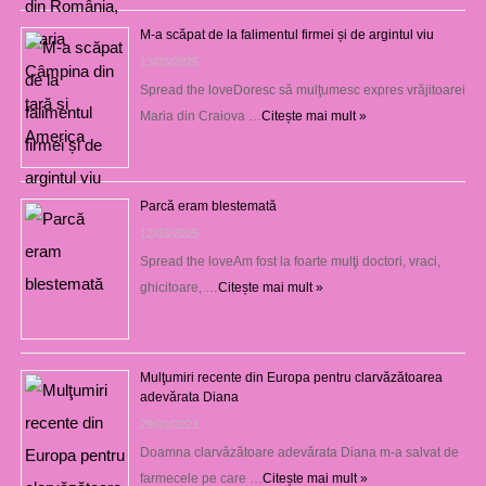
M-a scăpat de la falimentul firmei și de argintul viu
13/03/2025
Spread the loveDoresc să mulţumesc expres vrăjitoarei
Maria din Craiova …
Citește mai mult »
Parcă eram blestemată
12/03/2025
Spread the loveAm fost la foarte mulţi doctori, vraci,
ghicitoare, …
Citește mai mult »
Mulţumiri recente din Europa pentru clarvăzătoarea
adevărata Diana
29/01/2021
Doamna clarvăzătoare adevărata Diana m-a salvat de
farmecele pe care …
Citește mai mult »