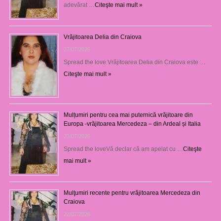
adevărat …
Citeşte mai mult »
Vrăjitoarea Delia din Craiova
27/07/2026
Spread the love Vrăjitoarea Delia din Craiova este …
Citeşte mai mult »
Mulțumiri pentru cea mai puternică vrăjitoare din
Europa -vrăjitoarea Mercedeza – din Ardeal și Italia
23/07/2026
Spread the loveVă declar că am apelat cu …
Citeşte
mai mult »
Mulţumiri recente pentru vrăjitoarea Mercedeza din
Craiova
22/07/2026