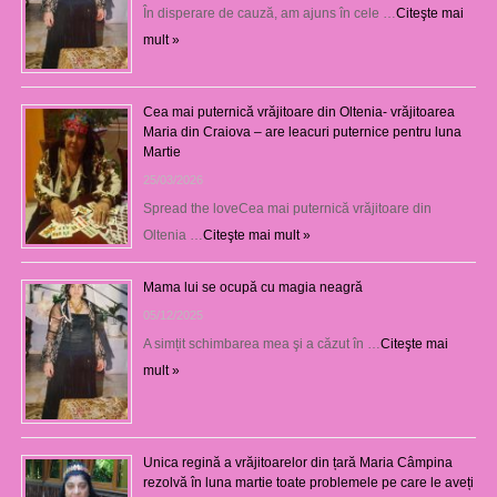
În disperare de cauză, am ajuns în cele …
Citeşte mai
mult »
Cea mai puternică vrăjitoare din Oltenia- vrăjitoarea
Maria din Craiova – are leacuri puternice pentru luna
Martie
25/03/2026
Spread the loveCea mai puternică vrăjitoare din
Oltenia …
Citeşte mai mult »
Mama lui se ocupă cu magia neagră
05/12/2025
A simțit schimbarea mea şi a căzut în …
Citeşte mai
mult »
Unica regină a vrăjitoarelor din țară Maria Câmpina
rezolvă în luna martie toate problemele pe care le aveți