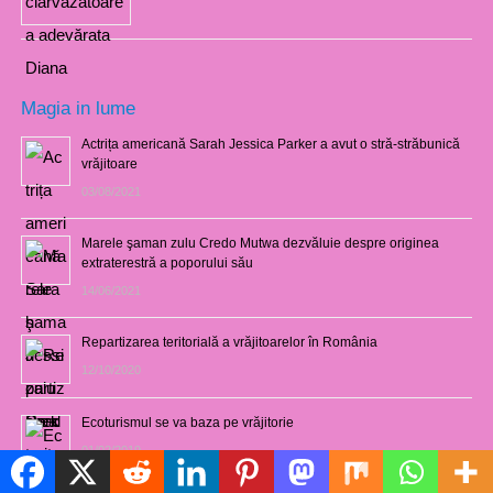
Magia in lume
Actrița americană Sarah Jessica Parker a avut o stră-străbunică
vrăjitoare
03/08/2021
Marele şaman zulu Credo Mutwa dezvăluie despre originea
extraterestră a poporului său
14/06/2021
Repartizarea teritorială a vrăjitoarelor în România
12/10/2020
Ecoturismul se va baza pe vrăjitorie
01/02/2019
Politică de cookie-uri