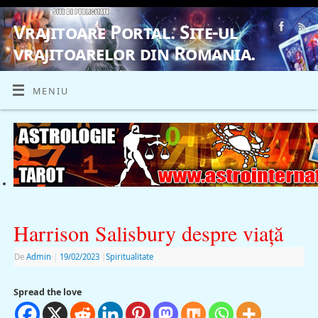
Vrajitoare Portal. Site-ul
vrajitoarelor din Romania.
VRAJITOARE, VRAJITOARELE, VRAJITOARE
MENIU
Harrison Salisbury despre viaţă
De
Admin
|
19/02/2023
|
Spiritualitate
Spread the love