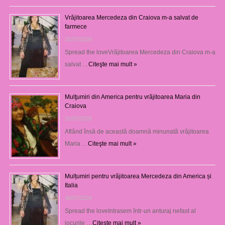
Vrăjitoarea Mercedeza din Craiova m-a salvat de
farmece
31/07/2026
Spread the loveVrăjitoarea Mercedeza din Craiova m-a
salvat …
Citeşte mai mult »
Mulţumiri din America pentru vrăjitoarea Maria din
Craiova
31/07/2026
Aflând însă de această doamnă minunată vrăjitoarea
Maria …
Citeşte mai mult »
Mulțumiri pentru vrăjitoarea Mercedeza din America și
Italia
30/07/2026
Spread the loveIntrasem într-un anturaj nefast al
jocurile …
Citeşte mai mult »