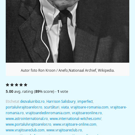
Autor foto Ron Kroon / Anefo,Nationaal Archief, Wikipedia.
5.00
avg. rating (
89
% score) -
1
vote
Etichetat
dezvaluiribiz.ro
,
Harrison Salisbury
,
imperfect
,
portalulvrajitoarelor.ro
,
scurtături
,
viata
,
vrajitoare-romania.com
,
vrajitoare-
romania.ro
,
vrajitoareledinromania.com
,
vrajitoareonline.ro
,
www.astrointernational.ro
,
www.international-witches.com/
,
www.portalulvrajitoarelor.ro
,
www.vrajitoare-online.com
,
www.vrajitoareclub.com
,
www.vrajitoareclub.ro
,