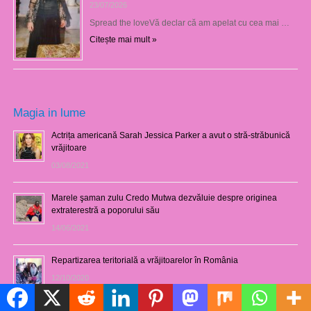
23/07/2026
Spread the loveVă declar că am apelat cu cea mai …
Citește mai mult »
Magia in lume
Actrița americană Sarah Jessica Parker a avut o stră-străbunică
vrăjitoare
03/08/2021
Marele şaman zulu Credo Mutwa dezvăluie despre originea
extraterestră a poporului său
14/06/2021
Repartizarea teritorială a vrăjitoarelor în România
12/10/2020
Politică de cookie-uri