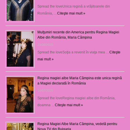
Spread the loveUnica regină a vrăjitoarele din
România, …
Citeşte mai mult »
Mulţumiri recente din America pentru Regina Magiei
Albe din România, Maria Câmpina
23/08/2025
Spread the loveSoţia a revenit în viaţa mea …
Citeşte
mai mult »
Regina magiei albe Maria Câmpina este unica regină
a Magiei declarată în România
16/07/2025
Spread the loveRegina magiei albe din România,
doamna …
Citeşte mai mult »
Regina Magiei Albe Maria Câmpina, vedetă pentru
Nova TV din Bulgaria