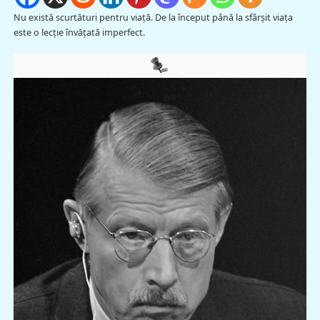
Nu există scurtături pentru viaţă. De la început până la sfârşit viaţa
este o lecţie învăţată imperfect.