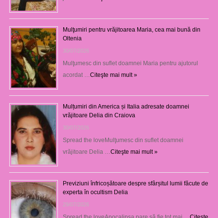
Mulţumiri pentru vrăjitoarea Maria, cea mai bună din
Oltenia
30/07/2026
Mulţumesc din suflet doamnei Maria pentru ajutorul
acordat …
Citeşte mai mult »
Mulțumiri din America și Italia adresate doamnei
vrăjitoare Delia din Craiova
30/07/2026
Spread the loveMulţumesc din suflet doamnei
vrăjitoare Delia …
Citeşte mai mult »
Previziuni înfricoșătoare despre sfârșitul lumii făcute de
experta în ocultism Delia
29/07/2026
Spread the loveApocalipsa pare să fie tot mai …
Citeşte