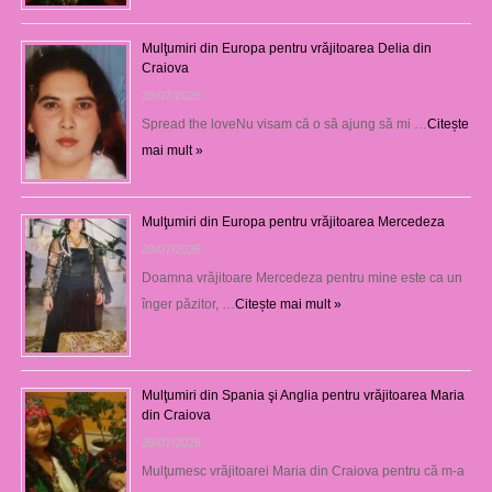
Mulţumiri din Europa pentru vrăjitoarea Delia din
Craiova
28/07/2026
Spread the loveNu visam că o să ajung să mi …
Citește
mai mult »
Mulţumiri din Europa pentru vrăjitoarea Mercedeza
28/07/2026
Doamna vrăjitoare Mercedeza pentru mine este ca un
înger păzitor, …
Citește mai mult »
Mulţumiri din Spania şi Anglia pentru vrăjitoarea Maria
din Craiova
28/07/2026
Mulţumesc vrăjitoarei Maria din Craiova pentru că m-a