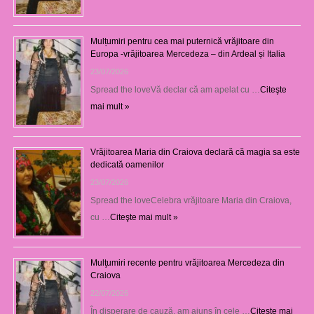
Mulțumiri pentru cea mai puternică vrăjitoare din
Europa -vrăjitoarea Mercedeza – din Ardeal și Italia
23/07/2026
Spread the loveVă declar că am apelat cu …
Citeşte
mai mult »
Vrăjitoarea Maria din Craiova declară că magia sa este
dedicată oamenilor
23/07/2026
Spread the loveCelebra vrăjitoare Maria din Craiova,
cu …
Citeşte mai mult »
Mulţumiri recente pentru vrăjitoarea Mercedeza din
Craiova
22/07/2026
În disperare de cauză, am ajuns în cele …
Citeşte mai