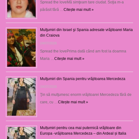
Spread the loveMă simţeam tare ciudat. Soţia m-a
părăsit fără …
Citește mai mult »
Mulţumiri din Israel şi Spania adresate vrăjitoarei Maria
din Craiova
24/07/2026
Spread the lovePrima dată când am fost la doamna
Maria …
Citește mai mult »
Mulţumiri din Spania pentru vrăjitoarea Mercedeza
24/07/2026
Ţin să mulţumesc enorm vrăjitoarei Mercedeza fără de
care, cu …
Citește mai mult »
Mulțumiri pentru cea mai puternică vrăjitoare din
Europa -vrăjitoarea Mercedeza – din Ardeal și Italia