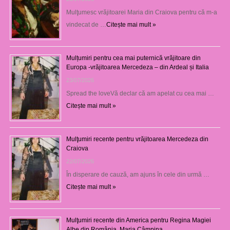
Mulţumesc vrăjitoarei Maria din Craiova pentru că m-a
vindecat de …
Citește mai mult »
Mulțumiri pentru cea mai puternică vrăjitoare din
Europa -vrăjitoarea Mercedeza – din Ardeal și Italia
23/07/2026
Spread the loveVă declar că am apelat cu cea mai …
Citește mai mult »
Mulţumiri recente pentru vrăjitoarea Mercedeza din
Craiova
22/07/2026
În disperare de cauză, am ajuns în cele din urmă …
Citește mai mult »
Mulţumiri recente din America pentru Regina Magiei
Albe din România, Maria Câmpina