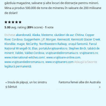
găzduia magazine, saloane și alte locuri de distracție pentru minori.
Mina a produs 500.000 de tone de minereu în valoare de 200 milioane
de dolari!
5.00
avg. rating (
89
% score) -
1
vote
Etichetat
abandonată
,
Alaska
,
blesteme
,
căutători de aur
,
Chitina
,
Copper
River
,
Cordova
,
Guggenheim
,
J.P. Morgan
,
Kennecott
,
Kennicott Glacier Creek
,
Klondike
,
magie
,
McCarthy
,
Northwestern Railway
,
oraşul fantomă
,
Parcul
Național Wrangell-St. Elias
,
portalulvrajitoarelor.ro
,
Stephen Birch
,
tabără de
minerit
,
Valdes
,
Valdez-Cordova
,
vrajitoareledinromania.ro
,
vrajitoarero.ro
,
www.international-witches.com/
,
www.vrajitoare-online.com
,
www.vrajitoareledinromania.ro
,
www.vrajitoarero.com
.
Adaugă la favorite
legătură permanentă
.
«
Insula de păpuşi, un loc sinistru
Fantoma femeii albe din Australia
şi bântuit
»