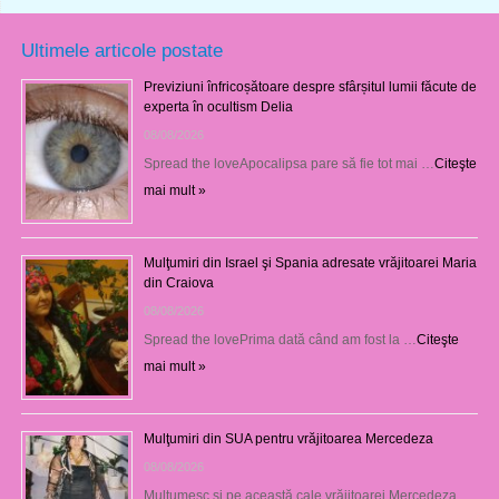
Ultimele articole postate
Previziuni înfricoșătoare despre sfârșitul lumii făcute de
experta în ocultism Delia
08/08/2026
Spread the loveApocalipsa pare să fie tot mai …
Citeşte
mai mult »
Mulţumiri din Israel şi Spania adresate vrăjitoarei Maria
din Craiova
08/08/2026
Spread the lovePrima dată când am fost la …
Citeşte
mai mult »
Mulţumiri din SUA pentru vrăjitoarea Mercedeza
08/08/2026
Mulţumesc şi pe această cale vrăjitoarei Mercedeza