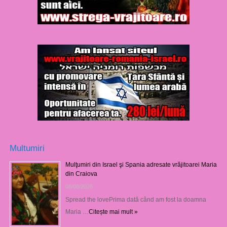
Multumiri
Mulţumiri din Israel şi Spania adresate vrăjitoarei Maria
din Craiova
08/08/2026
Spread the lovePrima dată când am fost la doamna
Maria …
Citește mai mult »