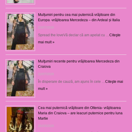
Mulțumiri pentru cea mai puternică vrăjitoare din
Europa -vrăjitoarea Mercedeza – din Ardeal și Italia
23/07/2026
Spread the loveVă declar că am apelat cu …
Citeşte
mai mult »
Mulţumiri recente pentru vrăjitoarea Mercedeza din
Craiova
22/07/2026
În disperare de cauză, am ajuns în cele …
Citeşte mai
mult »
Cea mai puternică vrăjitoare din Oltenia- vrăjitoarea
Maria din Craiova – are leacuri puternice pentru luna
Martie
25/03/2026