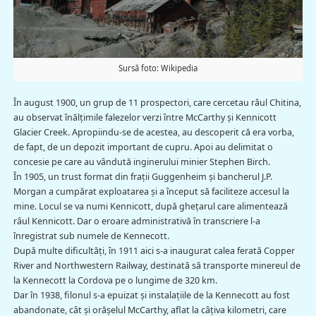
Sursă foto: Wikipedia
În august 1900, un grup de 11 prospectori, care cercetau râul Chitina,
au observat înălţimile falezelor verzi între McCarthy și Kennicott
Glacier Creek. Apropiindu-se de acestea, au descoperit că era vorba,
de fapt, de un depozit important de cupru. Apoi au delimitat o
concesie pe care au vândută inginerului minier Stephen Birch.
În 1905, un trust format din fraţii Guggenheim și bancherul J.P.
Morgan a cumpărat exploatarea și a început să faciliteze accesul la
mine. Locul se va numi Kennicott, după ghețarul care alimentează
râul Kennicott. Dar o eroare administrativă în transcriere l-a
înregistrat sub numele de Kennecott.
După multe dificultăți, în 1911 aici s-a inaugurat calea ferată Copper
River and Northwestern Railway, destinată să transporte minereul de
la Kennecott la Cordova pe o lungime de 320 km.
Dar în 1938, filonul s-a epuizat şi instalaţiile de la Kennecott au fost
abandonate, cât şi orășelul McCarthy, aflat la câțiva kilometri, care