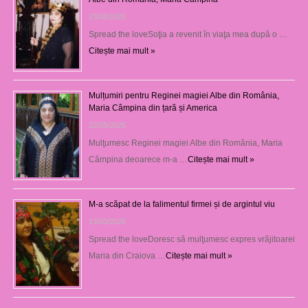
23/08/2025
Spread the loveSoţia a revenit în viaţa mea după o …
Citește mai mult »
Mulțumiri pentru Reginei magiei Albe din România,
Maria Câmpina din țară și America
22/05/2025
Mulţumesc Reginei magiei Albe din România, Maria
Câmpina deoarece m-a …
Citește mai mult »
M-a scăpat de la falimentul firmei și de argintul viu
13/03/2025
Spread the loveDoresc să mulţumesc expres vrăjitoarei
Maria din Craiova …
Citește mai mult »