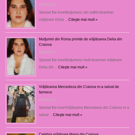
07/08/2026
Spread the loveMulţumesc din suflet doamnei
vrăjitoare Delia …
Citeşte mai mult »
Mulţumiri din Roma primite de vrăjitoarea Delia din
Craiova
06/08/2026
Spread the loveMulţumesc mult doamnei vrăjitoare
Delia din …
Citeşte mai mult »
Vrăjitoarea Mercedeza din Craiova m-a salvat de
farmece
06/08/2026
Spread the loveVrăjitoarea Mercedeza din Craiova m-a
salvat …
Citeşte mai mult »
Celebra vrăjitoare Maria din Craiova