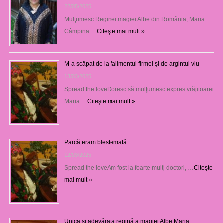
22/05/2025
Mulţumesc Reginei magiei Albe din România, Maria
Câmpina …
Citeşte mai mult »
M-a scăpat de la falimentul firmei și de argintul viu
13/03/2025
Spread the loveDoresc să mulţumesc expres vrăjitoarei
Maria …
Citeşte mai mult »
Parcă eram blestemată
12/03/2025
Spread the loveAm fost la foarte mulţi doctori, …
Citeşte
mai mult »
Unica și adevărata regină a magiei Albe Maria