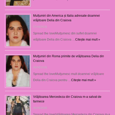
Mulțumiri din America și Italia adresate doamnei
vrăjitoare Delia din Craiova
07/08/2026
Spread the loveMulţumesc din suflet doamnei
vrăjitoare Delia din Craiova …
Citește mai mult »
Mulţumiri din Roma primite de vrăjitoarea Delia din
Craiova
06/08/2026
Spread the loveMulţumesc mult doamnei vrăjitoare
Delia din Craiova pentru …
Citește mai mult »
Vrăjitoarea Mercedeza din Craiova m-a salvat de
farmece
06/08/2026
Spread the loveVrăjitoarea Mercedeza din Craiova m-a