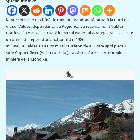
Spread the love
Kennecott este o tabără de minerit abandonată, situată la nord de
oraşul Valdes, dependentă de Regiunea de recensământ Valdez-
Cordova, în Alaska și situată în Parcul Național Wrangell-St. Elias. Este
un punct de reper istoric național din 1986.
În 1898, la Valdez au ajuns mulţi căutători de aur care apoi plecau
spre Copper River (Valea cuprului), ca să se alăture concesiunilor
miniere de la Klondike.