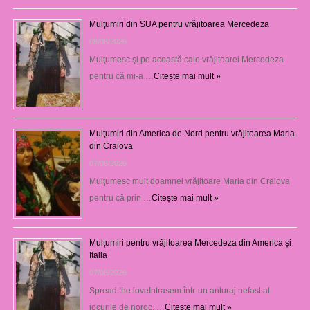
Mulţumiri din SUA pentru vrăjitoarea Mercedeza
08/08/2026
Mulţumesc şi pe această cale vrăjitoarei Mercedeza
pentru că mi-a …
Citește mai mult »
Mulţumiri din America de Nord pentru vrăjitoarea Maria
din Craiova
07/08/2026
Mulţumesc mult doamnei vrăjitoare Maria din Craiova
pentru că prin …
Citește mai mult »
Mulțumiri pentru vrăjitoarea Mercedeza din America și
Italia
07/08/2026
Spread the loveIntrasem într-un anturaj nefast al
jocurile de noroc, …
Citește mai mult »