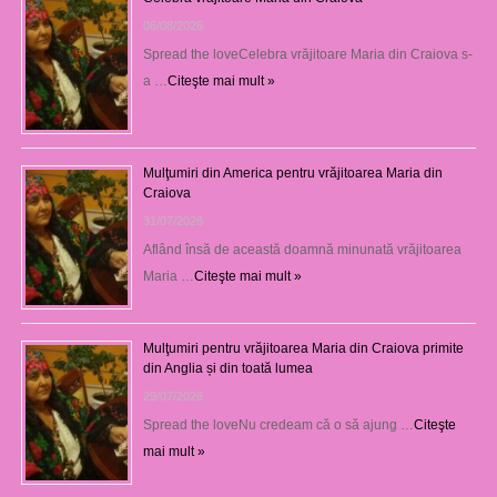
06/08/2026
Spread the loveCelebra vrăjitoare Maria din Craiova s-
a …
Citeşte mai mult »
Mulţumiri din America pentru vrăjitoarea Maria din
Craiova
31/07/2026
Aflând însă de această doamnă minunată vrăjitoarea
Maria …
Citeşte mai mult »
Mulţumiri pentru vrăjitoarea Maria din Craiova primite
din Anglia și din toată lumea
29/07/2026
Spread the loveNu credeam că o să ajung …
Citeşte
mai mult »