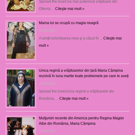
Spread the loveCea mai puternică vrăjitoare din
Oltenia …
Citeşte mai mult »
Mama lui se ocupă cu magia neagră
05/12/2025
A simțit schimbarea mea şi a căzut în …
Citeşte mai
mult »
Unica regină a vrăjitoarelor din țară Maria Câmpina
rezolvă în luna martie toate problemele pe care le aveți
25/09/2025
Spread the loveUnica regină a vrăjitoarele din
România, …
Citeşte mai mult »
Mulţumiri recente din America pentru Regina Magiei
Albe din România, Maria Câmpina
23/08/2025