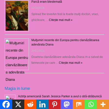
Parcă eram blestemată
12/03/2025
Spread the loveAm fost la foarte mulţi doctori, vraci,
ghicitoare, …
Citește mai mult »
Mulţumiri recente din Europa pentru clarvăzătoarea
adevărata Diana
29/01/2021
Doamna clarvăzătoare adevărata Diana m-a salvat de
farmecele pe care …
Citește mai mult »
Magia in lume
Actrița americană Sarah Jessica Parker a avut o stră-străbunică
vrăjitoare
Politică de cookie-uri
03/08/2021