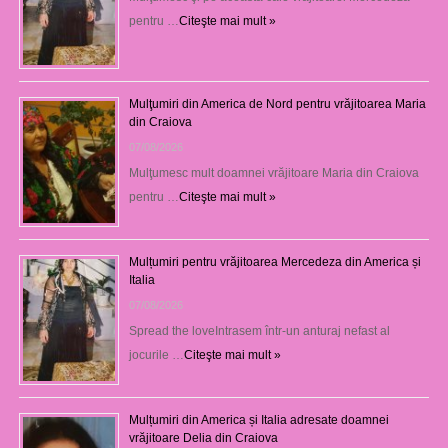
pentru …
Citeşte mai mult »
Mulţumiri din America de Nord pentru vrăjitoarea Maria
din Craiova
07/08/2026
Mulţumesc mult doamnei vrăjitoare Maria din Craiova
pentru …
Citeşte mai mult »
Mulțumiri pentru vrăjitoarea Mercedeza din America și
Italia
07/08/2026
Spread the loveIntrasem într-un anturaj nefast al
jocurile …
Citeşte mai mult »
Mulțumiri din America și Italia adresate doamnei
vrăjitoare Delia din Craiova