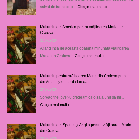
salvat de farmecele …
Citește mai mult »
Mulţumiri din America pentru vrăjitoarea Maria din
Craiova
31/07/2026
Aflând însă de această doamnă minunată vrăjitoarea
Maria din Craiova …
Citește mai mult »
Mulţumiri pentru vrăjitoarea Maria din Craiova primite
din Anglia și din toată lumea
29/07/2026
Spread the loveNu credeam că o să ajung să mi …
Citește mai mult »
Mulţumiri din Spania şi Anglia pentru vrăjitoarea Maria
din Craiova
28/07/2026