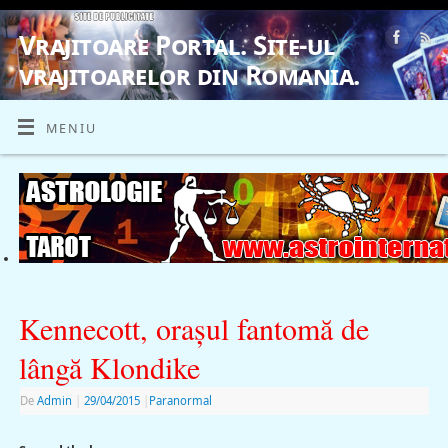
Vrajitoare Portal. Site-ul
vrajitoarelor din Romania.
VRAJITOARE, VRAJITOARELE, VRAJITOARE
MENIU
Kennecott, oraşul fantomă de
lângă Klondike
De
Admin
|
29/04/2015
|
Paranormal