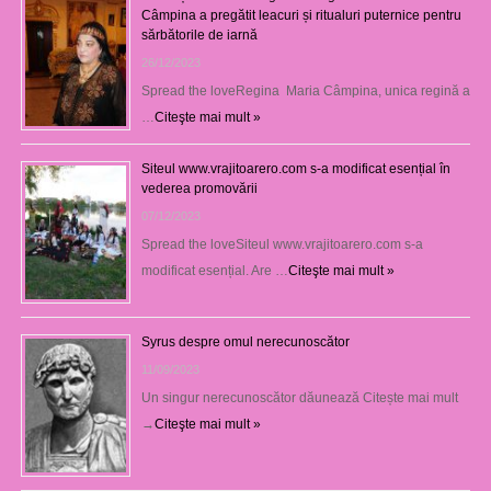
Câmpina a pregătit leacuri și ritualuri puternice pentru
sărbătorile de iarnă
26/12/2023
Spread the loveRegina Maria Câmpina, unica regină a
…
Citeşte mai mult »
Siteul www.vrajitoarero.com s-a modificat esențial în
vederea promovării
07/12/2023
Spread the loveSiteul www.vrajitoarero.com s-a
modificat esențial. Are …
Citeşte mai mult »
Syrus despre omul nerecunoscător
11/09/2023
Un singur nerecunoscător dăunează Citește mai mult
→
Citeşte mai mult »