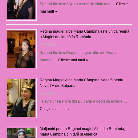
Spread the loveSoţia a revenit în viaţa mea …
Citeşte
mai mult »
Regina magiei albe Maria Câmpina este unica regină
a Magiei declarată în România
16/07/2025
Spread the loveRegina magiei albe din România,
doamna …
Citeşte mai mult »
Regina Magiei Albe Maria Câmpina, vedetă pentru
Nova TV din Bulgaria
23/05/2025
Televiziunea Nova din Bulgaria a decis să acorde …
Citeşte mai mult »
Mulțumiri pentru Reginei magiei Albe din România,
Maria Câmpina din țară și America