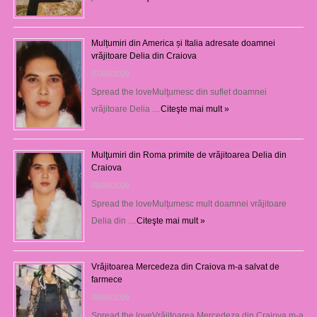
Mulțumiri din America și Italia adresate doamnei
vrăjitoare Delia din Craiova
07/08/2026
Spread the loveMulţumesc din suflet doamnei
vrăjitoare Delia …
Citeşte mai mult »
Mulţumiri din Roma primite de vrăjitoarea Delia din
Craiova
06/08/2026
Spread the loveMulţumesc mult doamnei vrăjitoare
Delia din …
Citeşte mai mult »
Vrăjitoarea Mercedeza din Craiova m-a salvat de
farmece
06/08/2026
Spread the loveVrăjitoarea Mercedeza din Craiova m-a