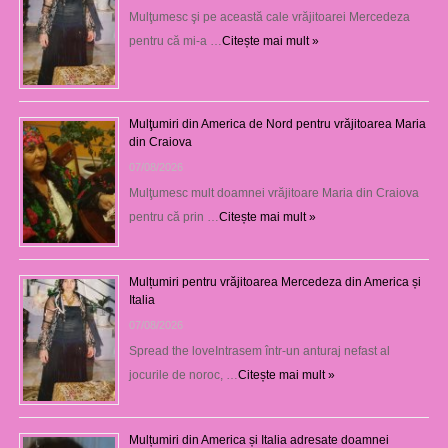
Mulţumesc şi pe această cale vrăjitoarei Mercedeza
pentru că mi-a …
Citește mai mult »
Mulţumiri din America de Nord pentru vrăjitoarea Maria
din Craiova
07/08/2026
Mulţumesc mult doamnei vrăjitoare Maria din Craiova
pentru că prin …
Citește mai mult »
Mulțumiri pentru vrăjitoarea Mercedeza din America și
Italia
07/08/2026
Spread the loveIntrasem într-un anturaj nefast al
jocurile de noroc, …
Citește mai mult »
Mulțumiri din America și Italia adresate doamnei