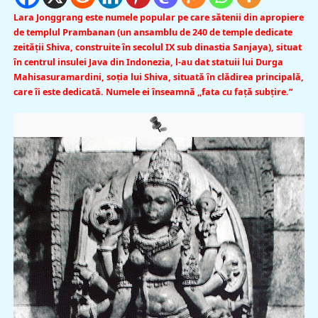
Lara Jonggrang este numele popular pe care sătenii din apropiere
de templul Prambanan (un ansamblu de 240 de temple dedicate
zeităţii Shiva, construite în secolul IX sub dinastia Sanjaya), situat
în centrul insulei Java din Indonezia, l-au dat statuii lui Durga
Mahisasuramardini, soția lui Shiva, situată în clădirea principală,
care îi este dedicată. Numele ei înseamnă „fata cu faţă subțire.”