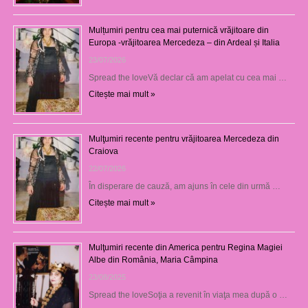
Mulțumiri pentru cea mai puternică vrăjitoare din
Europa -vrăjitoarea Mercedeza – din Ardeal și Italia
23/07/2026
Spread the loveVă declar că am apelat cu cea mai …
Citește mai mult »
Mulţumiri recente pentru vrăjitoarea Mercedeza din
Craiova
22/07/2026
În disperare de cauză, am ajuns în cele din urmă …
Citește mai mult »
Mulţumiri recente din America pentru Regina Magiei
Albe din România, Maria Câmpina
23/08/2025
Spread the loveSoţia a revenit în viaţa mea după o …