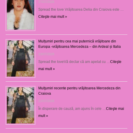
27/07/2026
Spread the love Vrăjitoarea Delia din Craiova este …
Citeşte mai mult »
Mulțumiri pentru cea mai puternică vrăjitoare din
Europa -vrăjitoarea Mercedeza – din Ardeal și Italia
23/07/2026
Spread the loveVă declar că am apelat cu …
Citeşte
mai mult »
Mulţumiri recente pentru vrăjitoarea Mercedeza din
Craiova
22/07/2026
În disperare de cauză, am ajuns în cele …
Citeşte mai
mult »