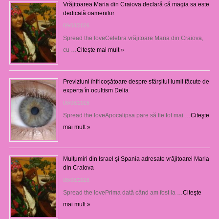
Vrăjitoarea Maria din Craiova declară că magia sa este
dedicată oamenilor
09/08/2026
Spread the loveCelebra vrăjitoare Maria din Craiova,
cu …
Citeşte mai mult »
Previziuni înfricoșătoare despre sfârșitul lumii făcute de
experta în ocultism Delia
08/08/2026
Spread the loveApocalipsa pare să fie tot mai …
Citeşte
mai mult »
Mulţumiri din Israel şi Spania adresate vrăjitoarei Maria
din Craiova
08/08/2026
Spread the lovePrima dată când am fost la …
Citeşte
mai mult »