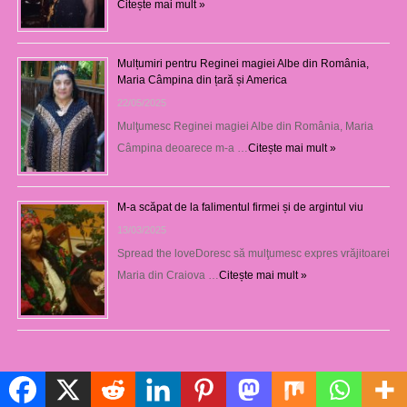
Citește mai mult »
Mulțumiri pentru Reginei magiei Albe din România,
Maria Câmpina din țară și America
22/05/2025
Mulţumesc Reginei magiei Albe din România, Maria
Câmpina deoarece m-a …
Citește mai mult »
M-a scăpat de la falimentul firmei și de argintul viu
13/03/2025
Spread the loveDoresc să mulţumesc expres vrăjitoarei
Maria din Craiova …
Citește mai mult »
Magia in lume
Politică de cookie-uri