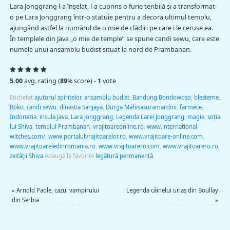
Lara Jonggrang l-a înşelat, l-a cuprins o furie teribilă și a transformat-
o pe Lara Jonggrang într-o statuie pentru a decora ultimul templu,
ajungând astfel la numărul de o mie de clădiri pe care i le ceruse ea.
În templele din Java „o mie de temple” se spune candi sewu, care este
numele unui ansamblu budist situat la nord de Prambanan.
5.00
avg. rating (
89
% score) -
1
vote
Etichetat
ajutorul spiritelor
,
ansamblu budist
,
Bandung Bondowoso
,
blesteme
,
Boko
,
candi sewu
,
dinastia Sanjaya
,
Durga Mahisasuramardini
,
farmece
,
Indonezia
,
insula Java
,
Lara Jonggrang
,
Legenda Larei Jonggrang
,
magie
,
soția
lui Shiva
,
templul Prambanan
,
vrajitoareonline.ro
,
www.international-
witches.com/
,
www.portalulvrajitoarelor.ro
,
www.vrajitoare-online.com
,
www.vrajitoareledinromania.ro
,
www.vrajitoarero.com
,
www.vrajitoarero.ro
,
zeităţii Shiva
.
Adaugă la favorite
legătură permanentă
.
«
Arnold Paole, cazul vampirului
Legenda câinelui uriaş din Boullay
din Serbia
»