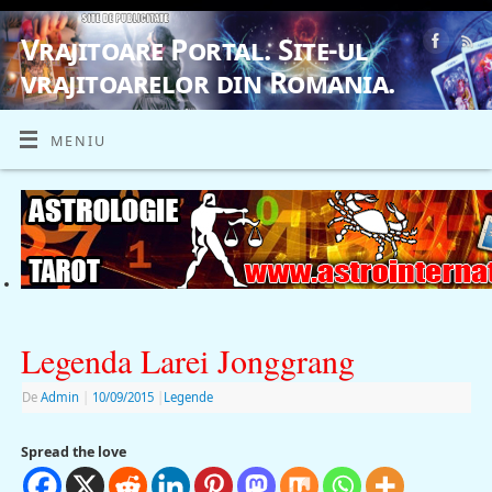
Vrajitoare Portal. Site-ul
vrajitoarelor din Romania.
VRAJITOARE, VRAJITOARELE, VRAJITOARE
MENIU
Legenda Larei Jonggrang
De
Admin
|
10/09/2015
|
Legende
Spread the love