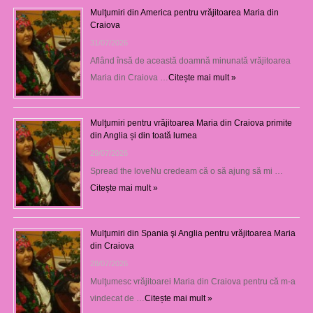
Mulţumiri din America pentru vrăjitoarea Maria din
Craiova
31/07/2026
Aflând însă de această doamnă minunată vrăjitoarea
Maria din Craiova …
Citește mai mult »
Mulţumiri pentru vrăjitoarea Maria din Craiova primite
din Anglia și din toată lumea
29/07/2026
Spread the loveNu credeam că o să ajung să mi …
Citește mai mult »
Mulţumiri din Spania şi Anglia pentru vrăjitoarea Maria
din Craiova
28/07/2026
Mulţumesc vrăjitoarei Maria din Craiova pentru că m-a
vindecat de …
Citește mai mult »