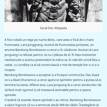
Sursă foto: Wikipedia
A fost odată un rege pe nume Boko, care avea o fiică de o mare
frumuseţe, Lara Jonggrang. Auzind de frumusețea prințesei, un
anume Bandung Bondowoso a cerut-o în căsătorie. Numai că Lara
Jongrang l-a refuzat pentru că nu-i plăcea de el. În fața insistenței
neobişnuite a acestui pretendent la mâna sa, în cele din urmă fata a
cedat, cu condiția ca el să construiască o mie de temple într-o zi și o
noapte.
Bandung Bondowoso a acceptat şi a început construcția. Dar, după
ce s-a lăsat întunericul, a cerut ajutorul spiritelor pentru a putea să-şi
termine lucrarea. Aflând asta, Lara Jongrang le-a cerut servitorilor săi
să facă mult zgomot și să trezească animalele pentru a speria
spiritele.
Crezând că soarele răsare spiritele s-au retras. Bandung Bondowoso
a văzut îngrozit că nu a terminat decât 999 de clădiri. Înțelegând că