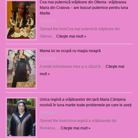
Cea mai puternică vrăjitoare din Oltenia- vrăjitoarea
Maria din Craiova – are leacuri puternice pentru luna
Martie
25/03/2026
Spread the loveCea mai puternică vrăjitoare din
Oltenia …
Citeşte mai mult »
Mama lui se ocupă cu magia neagră
05/12/2025
A simțit schimbarea mea şi a căzut în …
Citeşte mai
mult »
Unica regină a vrăjitoarelor din țară Maria Câmpina
rezolvă în luna martie toate problemele pe care le aveți
25/09/2025
Spread the loveUnica regină a vrăjitoarele din
România, …
Citeşte mai mult »