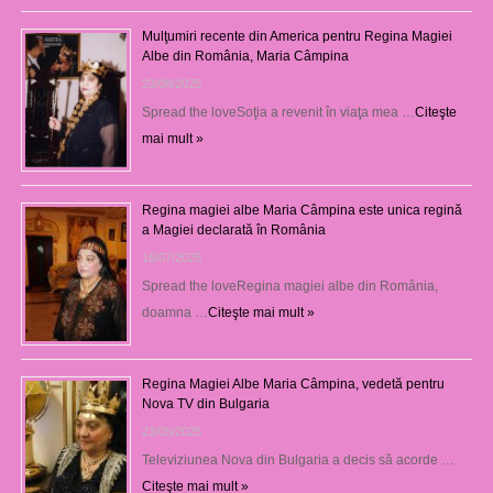
Mulţumiri recente din America pentru Regina Magiei
Albe din România, Maria Câmpina
23/08/2025
Spread the loveSoţia a revenit în viaţa mea …
Citeşte
mai mult »
Regina magiei albe Maria Câmpina este unica regină
a Magiei declarată în România
16/07/2025
Spread the loveRegina magiei albe din România,
doamna …
Citeşte mai mult »
Regina Magiei Albe Maria Câmpina, vedetă pentru
Nova TV din Bulgaria
23/05/2025
Televiziunea Nova din Bulgaria a decis să acorde …
Citeşte mai mult »