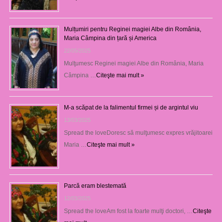
Mulțumiri pentru Reginei magiei Albe din România,
Maria Câmpina din țară și America
22/05/2025
Mulţumesc Reginei magiei Albe din România, Maria
Câmpina …
Citeşte mai mult »
M-a scăpat de la falimentul firmei și de argintul viu
13/03/2025
Spread the loveDoresc să mulţumesc expres vrăjitoarei
Maria …
Citeşte mai mult »
Parcă eram blestemată
12/03/2025
Spread the loveAm fost la foarte mulţi doctori, …
Citeşte