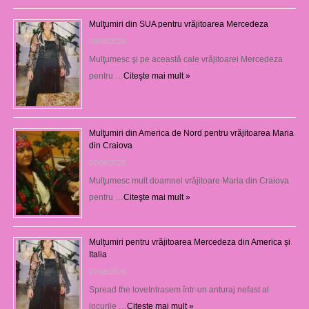
Mulţumiri din SUA pentru vrăjitoarea Mercedeza
08/08/2026
Mulţumesc şi pe această cale vrăjitoarei Mercedeza
pentru …
Citeşte mai mult »
Mulţumiri din America de Nord pentru vrăjitoarea Maria
din Craiova
07/08/2026
Mulţumesc mult doamnei vrăjitoare Maria din Craiova
pentru …
Citeşte mai mult »
Mulțumiri pentru vrăjitoarea Mercedeza din America și
Italia
07/08/2026
Spread the loveIntrasem într-un anturaj nefast al
jocurile …
Citeşte mai mult »