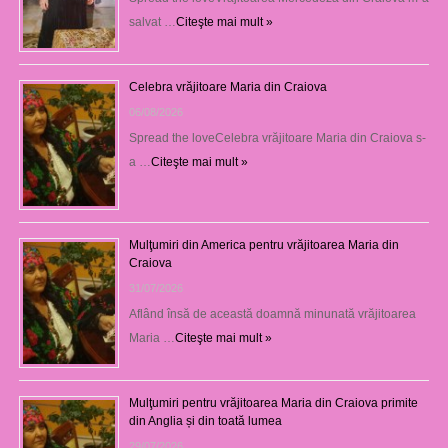
salvat …
Citeşte mai mult »
Celebra vrăjitoare Maria din Craiova
06/08/2026
Spread the loveCelebra vrăjitoare Maria din Craiova s-
a …
Citeşte mai mult »
Mulţumiri din America pentru vrăjitoarea Maria din
Craiova
31/07/2026
Aflând însă de această doamnă minunată vrăjitoarea
Maria …
Citeşte mai mult »
Mulţumiri pentru vrăjitoarea Maria din Craiova primite
din Anglia și din toată lumea
29/07/2026