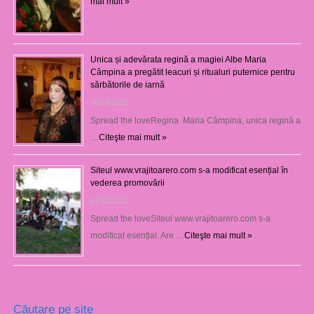
mai mult »
Unica și adevărata regină a magiei Albe Maria
Câmpina a pregătit leacuri și ritualuri puternice pentru
sărbătorile de iarnă
26/12/2023
Spread the loveRegina Maria Câmpina, unica regină a
…
Citeşte mai mult »
Siteul www.vrajitoarero.com s-a modificat esențial în
vederea promovării
07/12/2023
Spread the loveSiteul www.vrajitoarero.com s-a
modificat esențial. Are …
Citeşte mai mult »
Căutare pe site