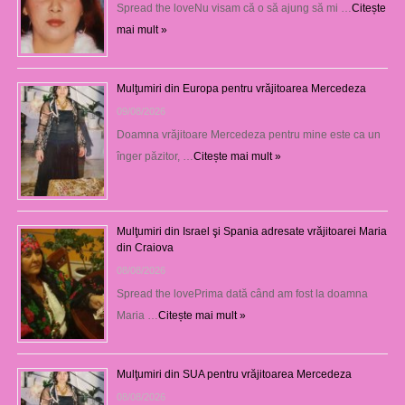
Spread the loveNu visam că o să ajung să mi …
Citește
mai mult »
Mulţumiri din Europa pentru vrăjitoarea Mercedeza
09/08/2026
Doamna vrăjitoare Mercedeza pentru mine este ca un
înger păzitor, …
Citește mai mult »
Mulţumiri din Israel şi Spania adresate vrăjitoarei Maria
din Craiova
08/08/2026
Spread the lovePrima dată când am fost la doamna
Maria …
Citește mai mult »
Mulţumiri din SUA pentru vrăjitoarea Mercedeza
08/08/2026