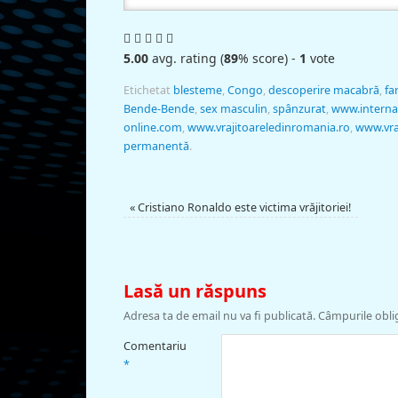
5.00
avg. rating (
89
% score) -
1
vote
Etichetat
blesteme
,
Congo
,
descoperire macabră
,
fa
Bende-Bende
,
sex masculin
,
spânzurat
,
www.interna
online.com
,
www.vrajitoareledinromania.ro
,
www.vra
permanentă
.
«
Cristiano Ronaldo este victima vrăjitoriei!
Lasă un răspuns
Adresa ta de email nu va fi publicată.
Câmpurile obli
Comentariu
*