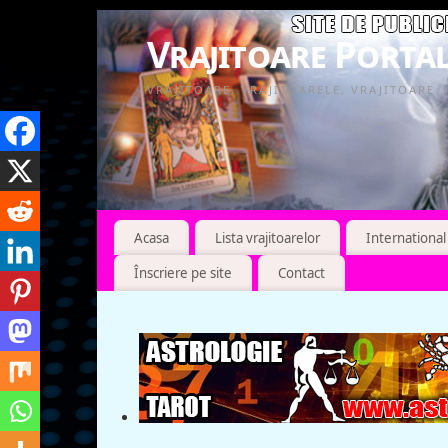
Vrajitoare Portal
VRAJITOARE, VRAJITOARELE, VRAJITOARE
Acasa
Lista vrajitoarelor
International
Înscriere pe site
Contact