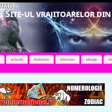
. Site-ul vrajitoarelor di
Articole
Multumiri
Interviuri
Mesaje
V