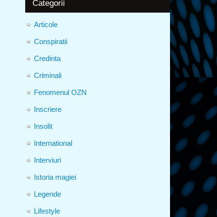
Categorii
Articole
Conspiratii
Credinta
Criminali
Fenomenul OZN
Inscriere
Insolit
International
Interviuri
Istoria magiei
Legende
Lifestyle