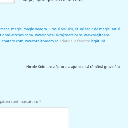
rmece
,
magie
,
magie neagra
,
Oraşul Maluku
,
ritual sadic de magie
,
satul
tional-witches.com/
,
www.portalulvrajitoarelor.ro
,
www.vrajitoare-
jitoarero.com
,
www.vrajitoarero.ro
.
Adaugă la favorite
legătură
Nicole Kidman: vrăjitoria a ajutat-o să rămână gravidă!
»
gatorii sunt marcate cu
*