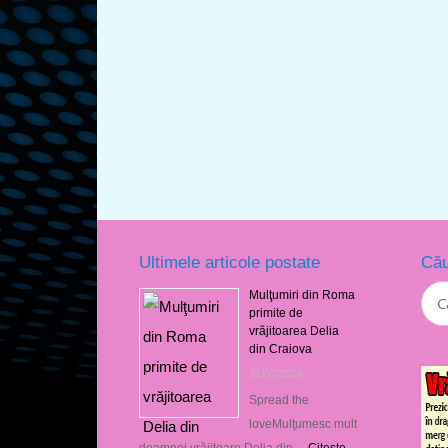
Ultimele articole postate
Cău
Mulţumiri din Roma
primite de
vrăjitoarea Delia
din Craiova
31/07/2026
Spread the
loveMulţumesc mult
doamnei vrăjitoare Delia din …
Citeşte