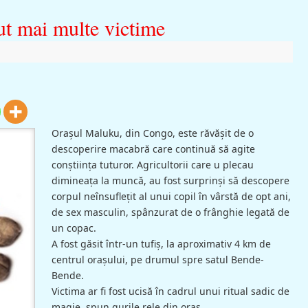
ut mai multe victime
Oraşul Maluku, din Congo, este răvăşit de o
descoperire macabră care continuă să agite
conştiinţa tuturor. Agricultorii care u plecau
dimineaţa la muncă, au fost surprinşi să descopere
corpul neînsufleţit al unui copil în vârstă de opt ani,
de sex masculin, spânzurat de o frânghie legată de
un copac.
A fost găsit într-un tufiş, la aproximativ 4 km de
centrul oraşului, pe drumul spre satul Bende-
Bende.
Victima ar fi fost ucisă în cadrul unui ritual sadic de
magie, spun gurile rele din oraş.