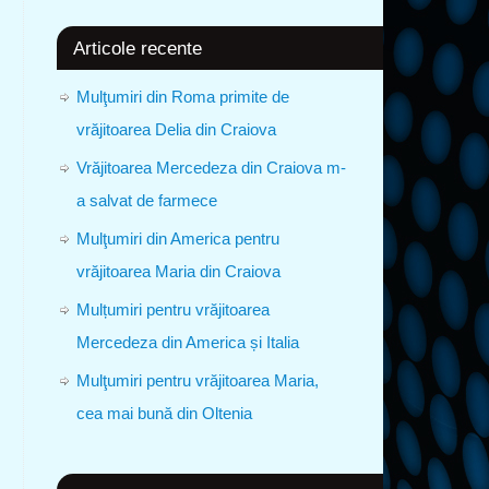
Articole recente
Mulţumiri din Roma primite de
vrăjitoarea Delia din Craiova
Vrăjitoarea Mercedeza din Craiova m-
a salvat de farmece
Mulţumiri din America pentru
vrăjitoarea Maria din Craiova
Mulțumiri pentru vrăjitoarea
Mercedeza din America și Italia
Mulţumiri pentru vrăjitoarea Maria,
cea mai bună din Oltenia