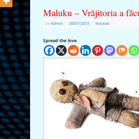
Maluku – Vrăjitoria a făc
De
Admin
|
28/07/2015
|
Noutati
Spread the love