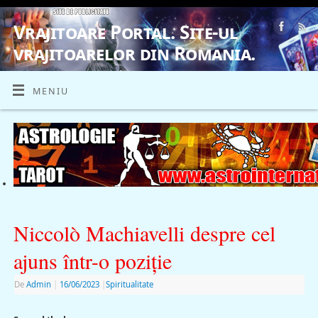
Vrajitoare Portal. Site-ul
vrajitoarelor din Romania.
VRAJITOARE, VRAJITOARELE, VRAJITOARE
MENIU
Niccolò Machiavelli despre cel
ajuns într-o poziţie
De
Admin
|
16/06/2023
|
Spiritualitate