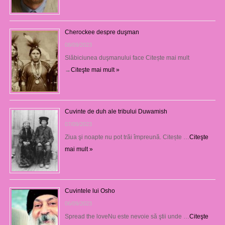
Cherockee despre duşman
08/09/2023
Slăbiciunea duşmanului face Citește mai mult
→
Citeşte mai mult »
Cuvinte de duh ale tribului Duwamish
07/09/2023
Ziua şi noapte nu pot trăi împreună. Citește …
Citeşte
mai mult »
Cuvintele lui Osho
06/09/2023
Spread the loveNu este nevoie să ştii unde …
Citeşte