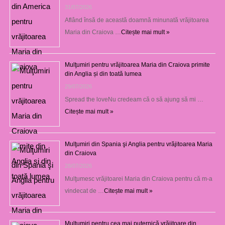
31/07/2026
Aflând însă de această doamnă minunată vrăjitoarea
Maria din Craiova …
Citește mai mult »
Mulţumiri pentru vrăjitoarea Maria din Craiova primite
din Anglia și din toată lumea
29/07/2026
Spread the loveNu credeam că o să ajung să mi …
Citește mai mult »
Mulţumiri din Spania şi Anglia pentru vrăjitoarea Maria
din Craiova
28/07/2026
Mulţumesc vrăjitoarei Maria din Craiova pentru că m-a
vindecat de …
Citește mai mult »
Mulțumiri pentru cea mai puternică vrăjitoare din