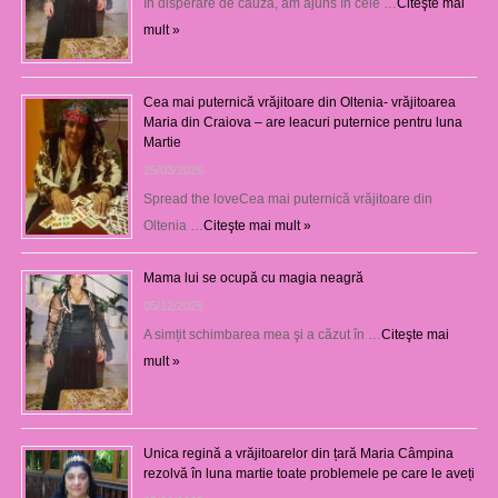
În disperare de cauză, am ajuns în cele …
Citeşte mai
mult »
Cea mai puternică vrăjitoare din Oltenia- vrăjitoarea
Maria din Craiova – are leacuri puternice pentru luna
Martie
25/03/2026
Spread the loveCea mai puternică vrăjitoare din
Oltenia …
Citeşte mai mult »
Mama lui se ocupă cu magia neagră
05/12/2025
A simțit schimbarea mea şi a căzut în …
Citeşte mai
mult »
Unica regină a vrăjitoarelor din țară Maria Câmpina
rezolvă în luna martie toate problemele pe care le aveți