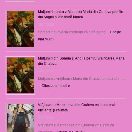
Mulţumiri pentru vrăjitoarea Maria din Craiova primite
din Anglia și din toată lumea
29/07/2026
Spread the loveNu credeam că o să ajung …
Citeşte
mai mult »
Mulţumiri din Spania şi Anglia pentru vrăjitoarea Maria
din Craiova
28/07/2026
Mulţumesc vrăjitoarei Maria din Craiova pentru că m-a
…
Citeşte mai mult »
Vrăjitoarea Mercedeza din Craiova este cea mai
eficientă şi căutată
27/07/2026
Vrăjitoarea Mercedeza din Craiova vine este cu