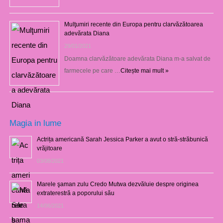
Mulţumiri recente din Europa pentru clarvăzătoarea
adevărata Diana
29/01/2021
Doamna clarvăzătoare adevărata Diana m-a salvat de
farmecele pe care …
Citește mai mult »
Magia in lume
Actrița americană Sarah Jessica Parker a avut o stră-străbunică
vrăjitoare
03/08/2021
Marele şaman zulu Credo Mutwa dezvăluie despre originea
extraterestră a poporului său
14/06/2021