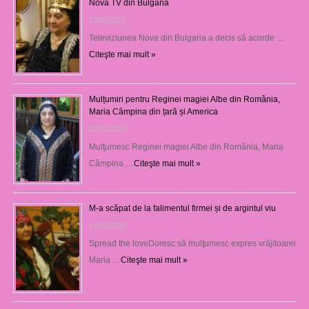
Nova TV din Bulgaria
23/05/2025
Televiziunea Nova din Bulgaria a decis să acorde …
Citeşte mai mult »
Mulțumiri pentru Reginei magiei Albe din România,
Maria Câmpina din țară și America
22/05/2025
Mulţumesc Reginei magiei Albe din România, Maria
Câmpina …
Citeşte mai mult »
M-a scăpat de la falimentul firmei și de argintul viu
13/03/2025
Spread the loveDoresc să mulţumesc expres vrăjitoarei
Maria …
Citeşte mai mult »