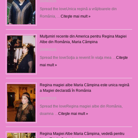
25/09/2025
Spread the loveUnica regină a vrăjitoarele din
România, …
Citeşte mai mult »
Mulţumiri recente din America pentru Regina Magiei
Albe din România, Maria Câmpina
23/08/2025
Spread the loveSoţia a revenit în viaţa mea …
Citeşte
mai mult »
Regina magiei albe Maria Câmpina este unica regină
a Magiei declarată în România
16/07/2025
Spread the loveRegina magiei albe din România,
doamna …
Citeşte mai mult »
Regina Magiei Albe Maria Câmpina, vedetă pentru