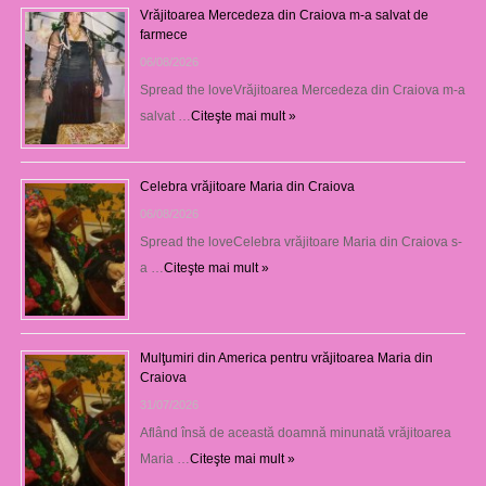
Vrăjitoarea Mercedeza din Craiova m-a salvat de
farmece
06/08/2026
Spread the loveVrăjitoarea Mercedeza din Craiova m-a
salvat …
Citeşte mai mult »
Celebra vrăjitoare Maria din Craiova
06/08/2026
Spread the loveCelebra vrăjitoare Maria din Craiova s-
a …
Citeşte mai mult »
Mulţumiri din America pentru vrăjitoarea Maria din
Craiova
31/07/2026
Aflând însă de această doamnă minunată vrăjitoarea
Maria …
Citeşte mai mult »