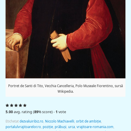
Portret de Santi di Tito, Vecchia Cancelleria, Polo Museale Fiorentino, sursă
Wikipedia.
5.00
avg. rating (
89
% score) -
1
vote
Etichetat
dezvaluiribiz.ro
,
Niccolo Machiavelli
,
orbit de ambiţie
,
portalulvrajitoarelor.ro
,
poziţie
,
prăbuşi
,
urca
,
vrajitoare-romania.com
,