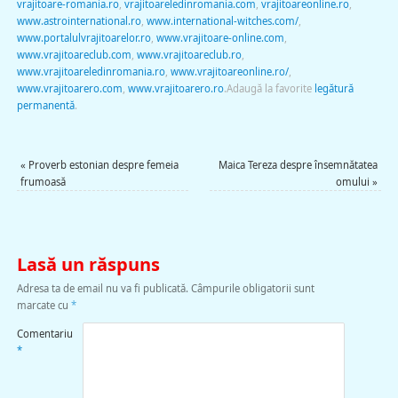
vrajitoare-romania.ro
,
vrajitoareledinromania.com
,
vrajitoareonline.ro
,
www.astrointernational.ro
,
www.international-witches.com/
,
www.portalulvrajitoarelor.ro
,
www.vrajitoare-online.com
,
www.vrajitoareclub.com
,
www.vrajitoareclub.ro
,
www.vrajitoareledinromania.ro
,
www.vrajitoareonline.ro/
,
www.vrajitoarero.com
,
www.vrajitoarero.ro
.
Adaugă la favorite
legătură
permanentă
.
«
Proverb estonian despre femeia
Maica Tereza despre însemnătatea
frumoasă
omului
»
Lasă un răspuns
Adresa ta de email nu va fi publicată.
Câmpurile obligatorii sunt
marcate cu
*
Comentariu
*