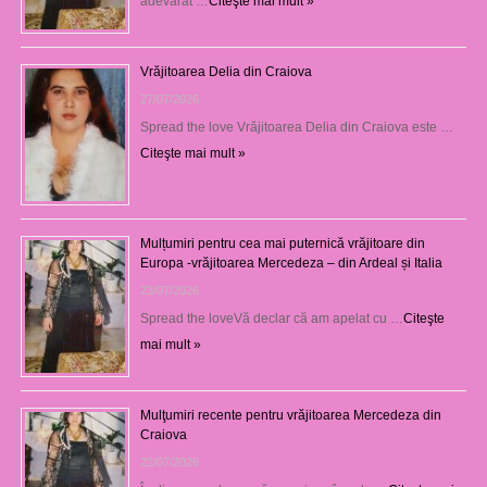
adevărat …
Citeşte mai mult »
Vrăjitoarea Delia din Craiova
27/07/2026
Spread the love Vrăjitoarea Delia din Craiova este …
Citeşte mai mult »
Mulțumiri pentru cea mai puternică vrăjitoare din
Europa -vrăjitoarea Mercedeza – din Ardeal și Italia
23/07/2026
Spread the loveVă declar că am apelat cu …
Citeşte
mai mult »
Mulţumiri recente pentru vrăjitoarea Mercedeza din
Craiova
22/07/2026