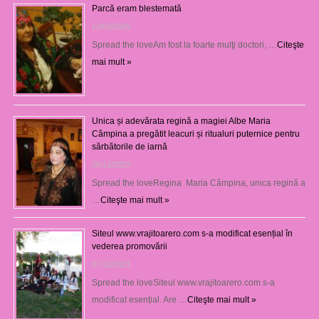
Parcă eram blestemată
12/03/2025
Spread the loveAm fost la foarte mulţi doctori, …
Citeşte
mai mult »
Unica și adevărata regină a magiei Albe Maria
Câmpina a pregătit leacuri și ritualuri puternice pentru
sărbătorile de iarnă
26/12/2023
Spread the loveRegina Maria Câmpina, unica regină a
…
Citeşte mai mult »
Siteul www.vrajitoarero.com s-a modificat esențial în
vederea promovării
07/12/2023
Spread the loveSiteul www.vrajitoarero.com s-a
modificat esențial. Are …
Citeşte mai mult »