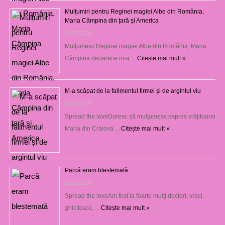
Mulțumiri pentru Reginei magiei Albe din România,
Maria Câmpina din țară și America
22/05/2025
Mulţumesc Reginei magiei Albe din România, Maria
Câmpina deoarece m-a …
Citește mai mult »
M-a scăpat de la falimentul firmei și de argintul viu
13/03/2025
Spread the loveDoresc să mulţumesc expres vrăjitoarei
Maria din Craiova …
Citește mai mult »
Parcă eram blestemată
12/03/2025
Spread the loveAm fost la foarte mulţi doctori, vraci,
ghicitoare, …
Citește mai mult »